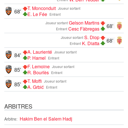
T. Monconduit
Joueur sortant
68'
E. Le Fée
Entrant
Gelson Martins
Joueur sortant
68'
Cesc Fàbregas
Entrant
S. Diop
Joueur sortant
68'
K. Diatta
Entrant
A. Laurienté
Joueur sortant
84'
P. Hamel
Entrant
F. Lemoine
Joueur sortant
85'
R. Bourlès
Entrant
T. Moffi
Joueur sortant
85'
A. Grbić
Entrant
ARBITRES
Hakim Ben el Salem Hadj
Arbitre: