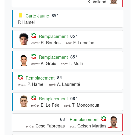
K. Volland
Carte Jaune
85'
P. Hamel
Remplacement
85'
R. Bourlès
F. Lemoine
entre:
sort:
Remplacement
85'
A. Grbić
T. Moffi
entre:
sort:
Remplacement
84'
P. Hamel
A. Laurienté
entre:
sort:
Remplacement
68'
E. Le Fée
T. Monconduit
entre:
sort:
Remplacement
68'
Cesc Fàbregas
Gelson Martins
entre:
sort: