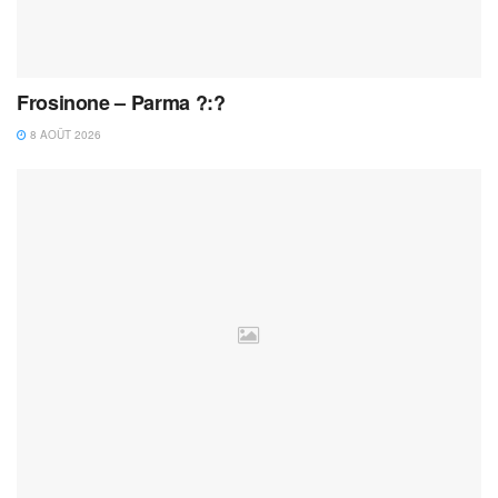
Frosinone – Parma ?:?
8 AOÛT 2026