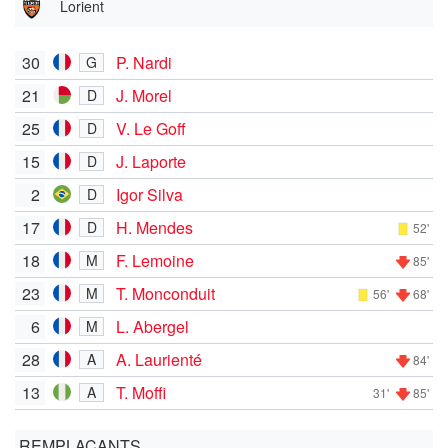
Lorient
30
P. Nardi
G
21
J. Morel
D
25
V. Le Goff
D
15
J. Laporte
D
2
Igor Silva
D
17
H. Mendes
D
52'
18
F. Lemoine
M
85'
23
T. Monconduit
M
56'
68'
6
L. Abergel
M
28
A. Laurienté
A
84'
13
T. Moffi
A
31'
85'
REMPLAÇANTS