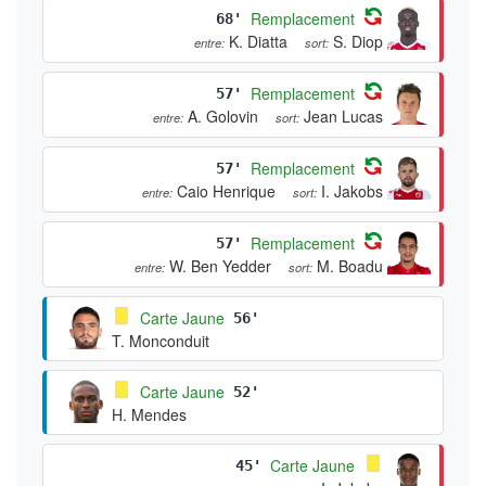
Remplacement
68'
K. Diatta
S. Diop
entre:
sort:
Remplacement
57'
A. Golovin
Jean Lucas
entre:
sort:
Remplacement
57'
Caio Henrique
I. Jakobs
entre:
sort:
Remplacement
57'
W. Ben Yedder
M. Boadu
entre:
sort:
Carte Jaune
56'
T. Monconduit
Carte Jaune
52'
H. Mendes
Carte Jaune
45'