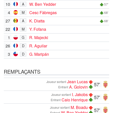
10
W. Ben Yedder
A
57'
4
Cesc Fàbregas
M
68'
27
K. Diatta
A
68'
22
Y. Fofana
M
1
R. Majecki
G
26
R. Aguilar
D
3
G. Maripán
D
REMPLAÇANTS
Jean Lucas
Joueur sortant
57'
A. Golovin
Entrant
I. Jakobs
Joueur sortant
57'
Caio Henrique
Entrant
M. Boadu
Joueur sortant
57'
W. Ben Yedder
Entrant