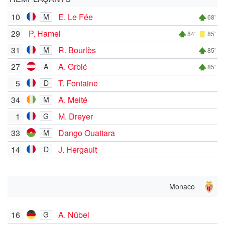
10
E. Le Fée
M
68'
29
P. Hamel
84'
85'
31
R. Bourlès
M
85'
27
A. Grbić
A
85'
5
T. Fontaine
D
34
A. Meité
M
1
M. Dreyer
G
33
Dango Ouattara
M
14
J. Hergault
D
Monaco
16
A. Nübel
G