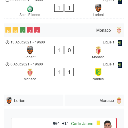
1
1
Saint Etienne
Lorient
Monaco
N
N
V
D
D
13 Août 2021
-
19h00
Ligue 1
1
0
Lorient
Monaco
6 Août 2021
-
19h00
Ligue 1
1
1
Monaco
Nantes
Lorient
Monaco
Carte Jaune
90' +1'