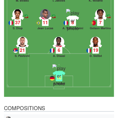
M. Boadu
I. Jakobs
K. Volland
37
11
8
7
S. Diop
Jean Lucas
A. Tchouaméni
Gelson Martins
21
6
19
S. Pavlović
A. Disasi
D. Sidibé
16
A. Nübel
COMPOSITIONS