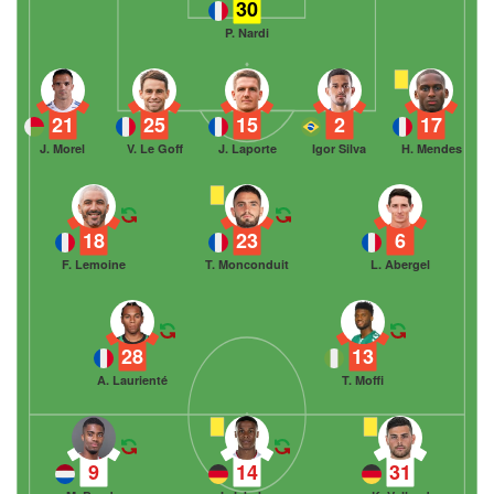
30
P. Nardi
21
25
15
2
17
J. Morel
V. Le Goff
J. Laporte
Igor Silva
H. Mendes
18
23
6
F. Lemoine
T. Monconduit
L. Abergel
28
13
A. Laurienté
T. Moffi
9
14
31