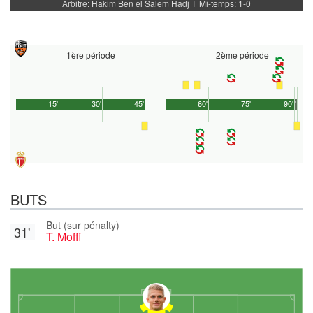
Arbitre: Hakim Ben el Salem Hadj
Mi-temps: 1-0
|
1ère période
2ème période
15'
30'
45'
60'
75'
90'
1'
BUTS
But (sur pénalty)
31'
T. Moffi