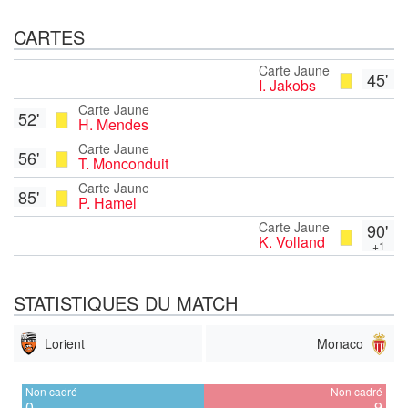
CARTES
Carte Jaune
45'
I. Jakobs
Carte Jaune
52'
H. Mendes
Carte Jaune
56'
T. Monconduit
Carte Jaune
85'
P. Hamel
Carte Jaune
90'
K. Volland
+1
STATISTIQUES DU MATCH
Lorient
Monaco
Non cadré
Non cadré
0
9