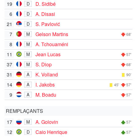
19
D. Sidibé
D
6
A. Disasi
D
21
S. Pavlović
D
7
Gelson Martins
M
68'
8
A. Tchouaméni
M
11
Jean Lucas
M
57'
37
S. Diop
M
68'
31
K. Volland
A
90'
14
I. Jakobs
A
45'
57'
9
M. Boadu
A
57'
REMPLAÇANTS
17
A. Golovin
M
57'
12
Caio Henrique
D
57'