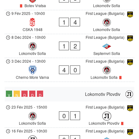
Botev Vratsa
Lokomotiv Sofia
9 Fév 2025
-
10h00
First League (Bulgaria)
1
4
CSKA 1948
Lokomotiv Sofia
8 Déc 2024
-
10h00
First League (Bulgaria)
1
2
Lokomotiv Sofia
Septemvri Sofia
3 Déc 2024
-
13h00
First League (Bulgaria)
4
0
Cherno More Varna
Lokomotiv Sofia
Lokomotiv Plovdiv
V
N
D
D
D
23 Fév 2025
-
15h00
First League (Bulgaria)
0
1
Lokomotiv Sofia
Lokomotiv Plovdiv
16 Fév 2025
-
10h30
First League (Bulgaria)