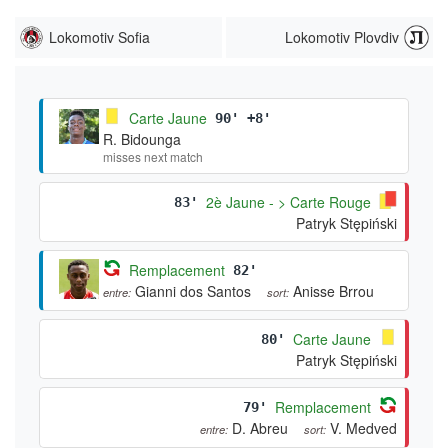
Lokomotiv Sofia
Lokomotiv Plovdiv
Carte Jaune
90' +8'
R. Bidounga
misses next match
2è Jaune - > Carte Rouge
83'
Patryk Stępiński
Remplacement
82'
Gianni dos Santos
Anisse Brrou
entre:
sort:
Carte Jaune
80'
Patryk Stępiński
Remplacement
79'
D. Abreu
V. Medved
entre:
sort: