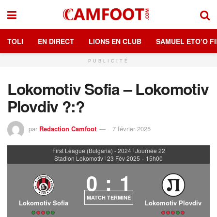
TOLI
EN DIRECT
LIONS EN CLUB
SAMUEL ETO’O FI
PUBLICITÉ
Lokomotiv Sofia – Lokomotiv
Plovdiv ?:?
par
Redaction Camfoot
7 février 2025
First League (Bulgaria) - 2024
Journée 22
|
Stadion Lokomotiv
23 Fév 2025
-
15h00
|
0
:
1
MATCH TERMINÉ
Lokomotiv Sofia
Lokomotiv Plovdiv