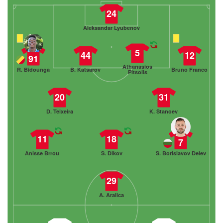
24
Aleksandar Lyubenov
5
44
12
91
Athanasios
R. Bidounga
B. Katsarov
Bruno Franco
Pitsolis
20
31
D. Teixeira
K. Stanoev
11
18
7
Anisse Brrou
S. Dikov
S. Borislavov Delev
29
A. Aralica