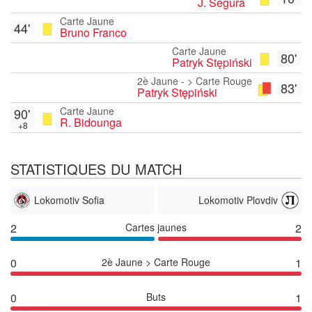
J. Segura
Carte Jaune
44'
Bruno Franco
Carte Jaune
80'
Patryk Stępiński
2è Jaune - > Carte Rouge
83'
Patryk Stępiński
Carte Jaune
90'
R. Bidounga
+8
STATISTIQUES DU MATCH
Lokomotiv Sofia
Lokomotiv Plovdiv
2
Cartes jaunes
2
0
2è Jaune > Carte Rouge
1
0
Buts
1