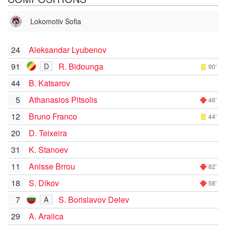
Lokomotiv Sofia
24
Aleksandar Lyubenov
91
R. Bidounga
D
90'
44
B. Katsarov
5
Athanasios Pitsolis
46'
12
Bruno Franco
44'
20
D. Teixeira
31
K. Stanoev
11
Anisse Brrou
82'
18
S. Dikov
58'
7
S. Borislavov Delev
A
29
A. Aralica