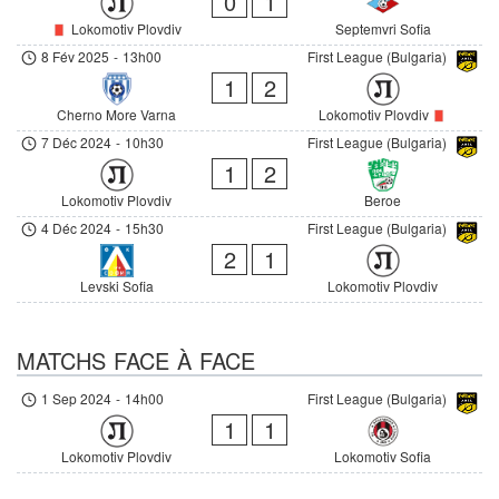
0
1
Lokomotiv Plovdiv
Septemvri Sofia
8 Fév 2025
-
13h00
First League (Bulgaria)
1
2
Cherno More Varna
Lokomotiv Plovdiv
7 Déc 2024
-
10h30
First League (Bulgaria)
1
2
Lokomotiv Plovdiv
Beroe
4 Déc 2024
-
15h30
First League (Bulgaria)
2
1
Levski Sofia
Lokomotiv Plovdiv
MATCHS FACE À FACE
1 Sep 2024
-
14h00
First League (Bulgaria)
1
1
Lokomotiv Plovdiv
Lokomotiv Sofia