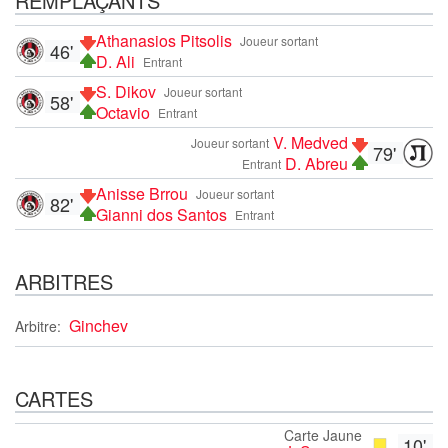
REMPLAÇANTS
Athanasios Pitsolis
Joueur sortant
46'
D. Ali
Entrant
S. Dikov
Joueur sortant
58'
Octavio
Entrant
V. Medved
Joueur sortant
79'
D. Abreu
Entrant
Anisse Brrou
Joueur sortant
82'
Gianni dos Santos
Entrant
ARBITRES
Ginchev
Arbitre:
CARTES
Carte Jaune
10'