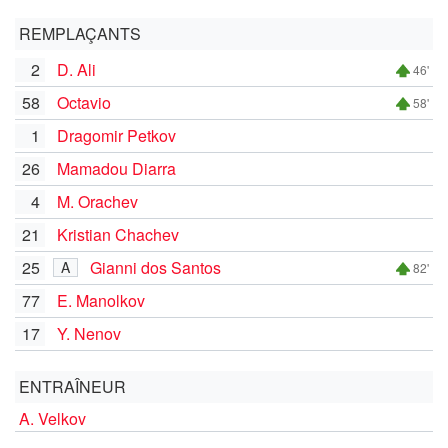
REMPLAÇANTS
2
D. Ali
46'
58
Octavio
58'
1
Dragomir Petkov
26
Mamadou Diarra
4
M. Orachev
21
Kristian Chachev
25
Gianni dos Santos
A
82'
77
E. Manolkov
17
Y. Nenov
ENTRAÎNEUR
A. Velkov