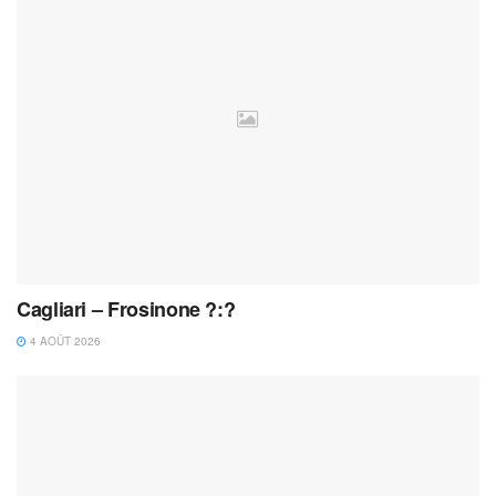
Cagliari – Frosinone ?:?
4 AOÛT 2026