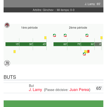
J. Lamy
65'
Arbitre: Ginchev
Mi-temps: 0-0
|
1ère période
2ème période
15'
30'
45'
60'
75'
90'
8'
BUTS
But
65'
J. Lamy
(
Juan Perea
)
Passe décisive: