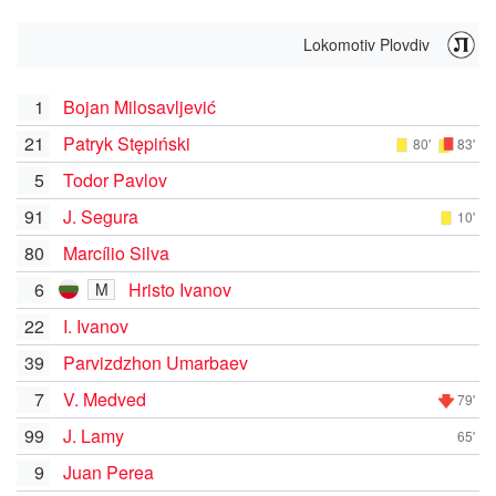
Lokomotiv Plovdiv
1
Bojan Milosavljević
21
Patryk Stępiński
80'
83'
5
Todor Pavlov
91
J. Segura
10'
80
Marcílio Silva
6
Hristo Ivanov
M
22
I. Ivanov
39
Parvizdzhon Umarbaev
7
V. Medved
79'
99
J. Lamy
65'
9
Juan Perea