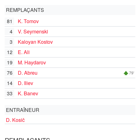
REMPLAÇANTS
81
K. Tomov
4
V. Seymenski
3
Kaloyan Kostov
12
E. Ali
19
M. Haydarov
76
D. Abreu
79'
14
D. Iliev
33
K. Banev
ENTRAÎNEUR
D. Kosič