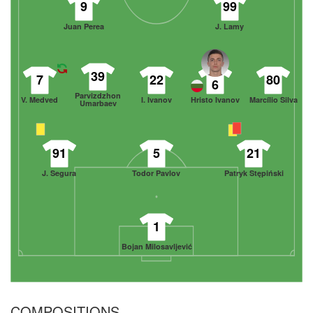
9
99
Juan Perea
J. Lamy
39
7
22
80
6
Parvizdzhon
V. Medved
I. Ivanov
Hristo Ivanov
Marcílio Silva
Umarbaev
91
5
21
J. Segura
Todor Pavlov
Patryk Stępiński
1
Bojan Milosavljević
COMPOSITIONS