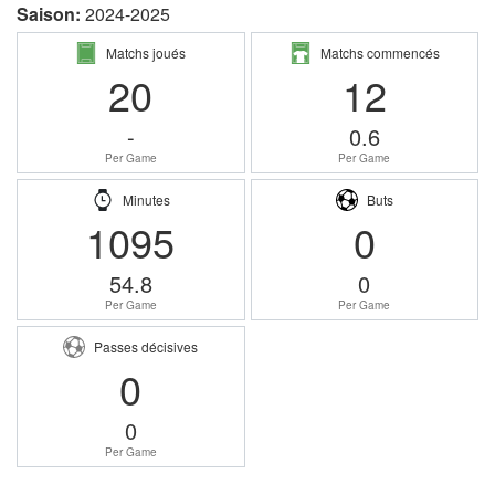
Saison:
2024-2025
Matchs joués
Matchs commencés
20
12
-
0.6
Per Game
Per Game
Minutes
Buts
1095
0
54.8
0
Per Game
Per Game
Passes décisives
0
0
Per Game