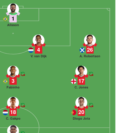
1
Alisson
4
26
V. van Dijk
A. Robertson
3
17
Fabinho
C. Jones
18
20
C. Gakpo
Diogo Jota