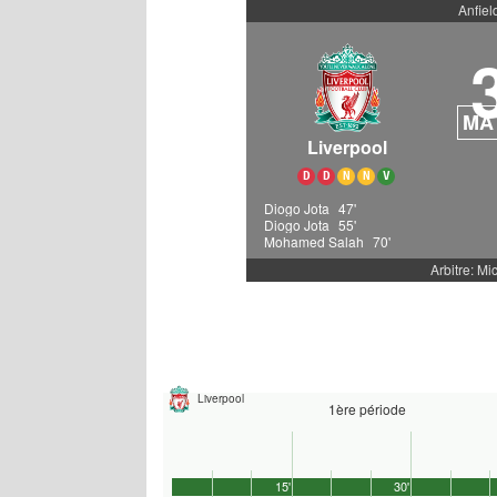
Anfiel
MA
Liverpool
D
D
N
N
V
Diogo Jota
47'
Diogo Jota
55'
Mohamed Salah
70'
Arbitre: Mi
Liverpool
1ère période
15'
30'