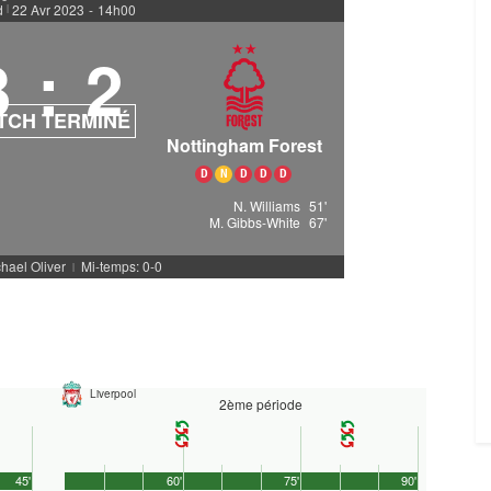
d
22 Avr 2023
-
14h00
|
3
:
2
TCH TERMINÉ
Nottingham Forest
D
N
D
D
D
N. Williams
51'
M. Gibbs-White
67'
chael Oliver
Mi-temps: 0-0
|
Liverpool
2ème période
45'
60'
75'
90'