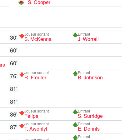
S. Cooper
Joueur sortant
Entrant
30'
S. McKenna
J. Worrall
60'
60'
ara
Joueur sortant
Entrant
76'
R. Freuler
B. Johnson
81'
81'
Joueur sortant
Entrant
86'
Felipe
S. Surridge
Joueur sortant
Entrant
87'
T. Awoniyi
E. Dennis
Entrant
Joueur sortant