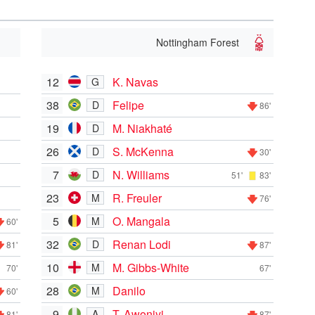
Nottingham Forest
12
K. Navas
G
38
Felipe
D
86'
19
M. Niakhaté
D
26
S. McKenna
D
30'
7
N. Williams
D
51'
83'
23
R. Freuler
M
76'
5
O. Mangala
M
60'
32
Renan Lodi
D
81'
87'
10
M. Gibbs-White
M
70'
67'
28
Danilo
M
60'
9
T. Awoniyi
A
81'
87'