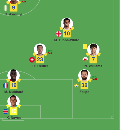
9
T. Awoniyi
10
M. Gibbs-White
23
7
R. Freuler
N. Williams
19
38
M. Niakhaté
Felipe
12
K. Navas