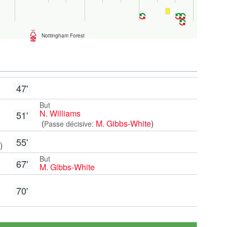
Nottingham Forest
47'
But
N. Williams
51'
(
M. Gibbs-White
)
Passe décisive:
55'
)
But
67'
M. Gibbs-White
70'