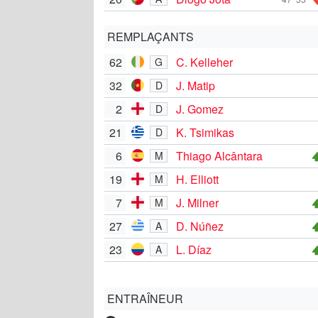
REMPLAÇANTS
62
C. Kelleher
G
32
J. Matip
D
2
J. Gomez
D
21
K. Tsimikas
D
6
Thiago Alcântara
M
19
H. Elliott
M
7
J. Milner
M
27
D. Núñez
A
23
L. Díaz
A
ENTRAÎNEUR