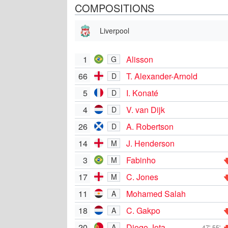
COMPOSITIONS
Liverpool
1
Alisson
G
66
T. Alexander-Arnold
D
5
I. Konaté
D
4
V. van Dijk
D
26
A. Robertson
D
14
J. Henderson
M
3
Fabinho
M
17
C. Jones
M
11
Mohamed Salah
A
18
C. Gakpo
A
20
Diogo Jota
A
47'
55'