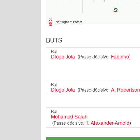
Nottingham Forest
BUTS
But
Diogo Jota
(
:
Fabinho
)
Passe décisive
But
Diogo Jota
(
:
A. Robertson
Passe décisive
But
Mohamed Salah
(
:
T. Alexander-Arnold
)
Passe décisive