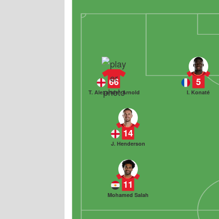
66
5
T. Alexander-Arnold
I. Konaté
14
J. Henderson
11
Mohamed Salah