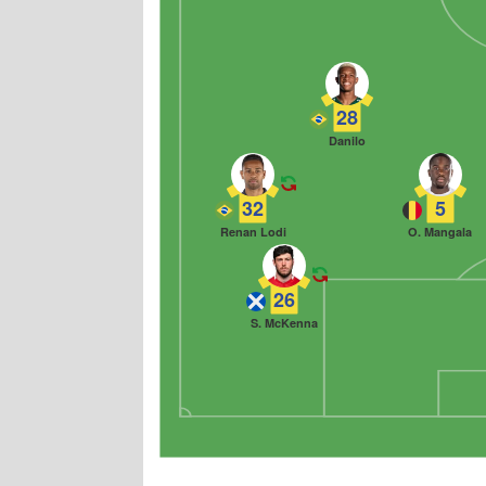
28
Danilo
32
5
Renan Lodi
O. Mangala
26
S. McKenna