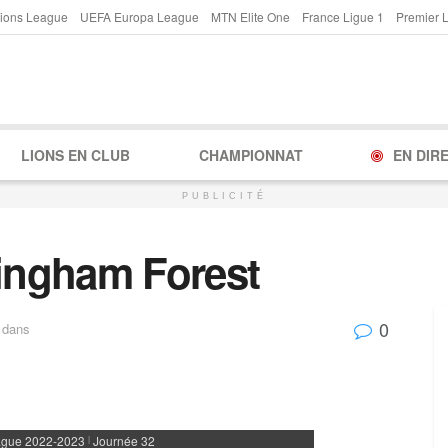
ions League
UEFA Europa League
MTN Elite One
France Ligue 1
Premier 
LIONS EN CLUB
CHAMPIONNAT
EN DIR
PUBLICITÉ
tingham Forest
0
dans
ague 2022-2023
Journée 32
|