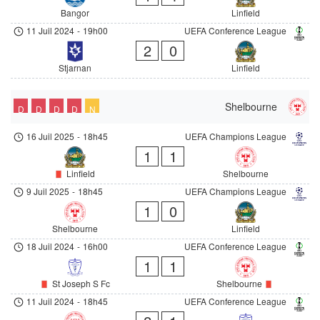
Bangor
Linfield
11 Juil 2024
-
19h00
UEFA Conference League
2
0
Stjarnan
Linfield
Shelbourne
D
D
D
D
N
16 Juil 2025
-
18h45
UEFA Champions League
1
1
Linfield
Shelbourne
9 Juil 2025
-
18h45
UEFA Champions League
1
0
Shelbourne
Linfield
18 Juil 2024
-
16h00
UEFA Conference League
1
1
St Joseph S Fc
Shelbourne
11 Juil 2024
-
18h45
UEFA Conference League