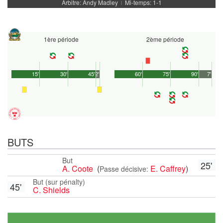
Arbitre: Andy Madley
Mi-temps: 1-1
|
1ère période
2ème période
15'
30'
45'
2'
60'
75'
90'
7'
BUTS
But
25'
A. Coote
(
E. Caffrey
)
Passe décisive:
But (sur pénalty)
45'
C. Shields