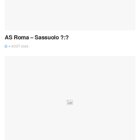
AS Roma – Sassuolo ?:?
4 AOÛT 2026