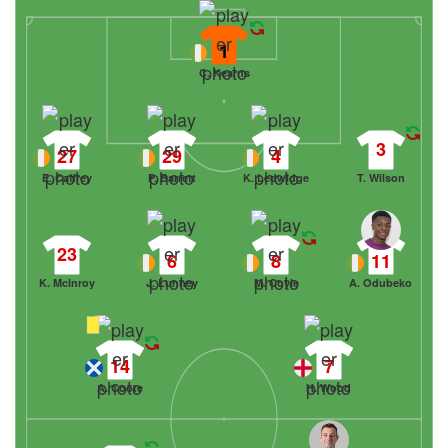
1
C. Kearns
3
27
29
4
E. Caffrey
P. Barrett
K. Ledwidge
T. Wilson
23
6
8
11
K. McInroy
J. Lunney
M. Coyle
A. Odubeko
14
7
A. Coote
H. Wood