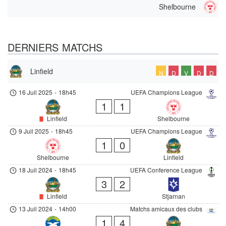
Shelbourne
DERNIERS MATCHS
Linfield
N
D
V
D
D
16 Juil 2025
-
18h45
UEFA Champions League
1
1
Linfield
Shelbourne
9 Juil 2025
-
18h45
UEFA Champions League
1
0
Shelbourne
Linfield
18 Juil 2024
-
18h45
UEFA Conference League
3
2
Linfield
Stjarnan
13 Juil 2024
-
14h00
Matchs amicaux des clubs
1
4