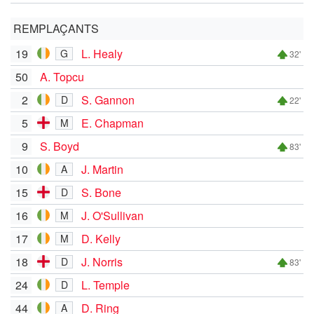
REMPLAÇANTS
19
L. Healy
G
32'
50
A. Topcu
2
S. Gannon
D
22'
5
E. Chapman
M
9
S. Boyd
83'
10
J. Martin
A
15
S. Bone
D
16
J. O'Sullivan
M
17
D. Kelly
M
18
J. Norris
D
83'
24
L. Temple
D
44
D. Ring
A