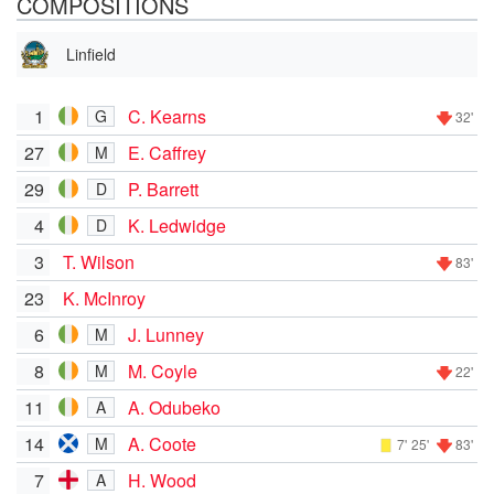
COMPOSITIONS
Linfield
1
C. Kearns
G
32'
27
E. Caffrey
M
29
P. Barrett
D
4
K. Ledwidge
D
3
T. Wilson
83'
23
K. McInroy
6
J. Lunney
M
8
M. Coyle
M
22'
11
A. Odubeko
A
14
A. Coote
M
7'
25'
83'
7
H. Wood
A