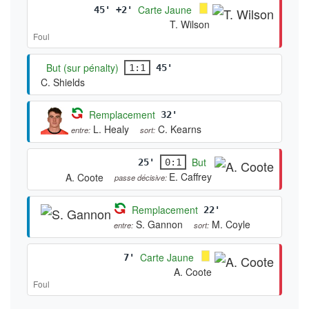
Carte Jaune
45' +2'
T. Wilson
Foul
But (sur pénalty)
1:1
45'
C. Shields
Remplacement
32'
L. Healy
C. Kearns
entre:
sort:
But
25'
0:1
E. Caffrey
A. Coote
passe décisive:
Remplacement
22'
S. Gannon
M. Coyle
entre:
sort:
Carte Jaune
7'
A. Coote
Foul