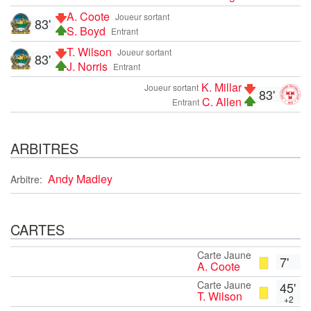
A. Coote
Joueur sortant
83'
S. Boyd
Entrant
T. Wilson
Joueur sortant
83'
J. Norris
Entrant
K. Millar
Joueur sortant
83'
C. Allen
Entrant
ARBITRES
Andy Madley
Arbitre:
CARTES
Carte Jaune
7'
A. Coote
Carte Jaune
45'
T. Wilson
+2