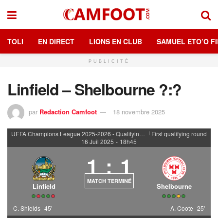
TOLI
EN DIRECT
LIONS EN CLUB
SAMUEL ETO’O FI
PUBLICITÉ
Linfield – Shelbourne ?:?
par
Redaction Camfoot
18 novembre 2025
UEFA Champions League 2025-2026 - Qualifying rounds
First qualifying round
|
16 Juil 2025
-
18h45
1
:
1
MATCH TERMINÉ
Linfield
Shelbourne
C. Shields
45'
A. Coote
25'