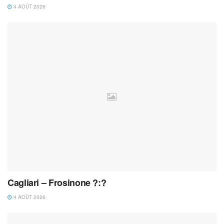
4 AOÛT 2026
Cagliari – Frosinone ?:?
4 AOÛT 2026