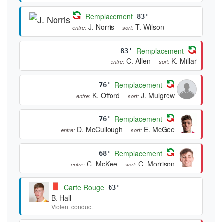
Remplacement
83'
J. Norris
T. Wilson
entre:
sort:
Remplacement
83'
C. Allen
K. Millar
entre:
sort:
Remplacement
76'
K. Offord
J. Mulgrew
entre:
sort:
Remplacement
76'
D. McCullough
E. McGee
entre:
sort:
Remplacement
68'
C. McKee
C. Morrison
entre:
sort:
Carte Rouge
63'
B. Hall
Violent conduct