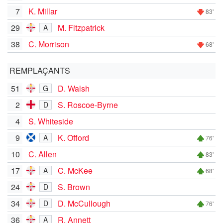
7
K. Millar
83'
29
M. Fitzpatrick
A
38
C. Morrison
68'
REMPLAÇANTS
51
D. Walsh
G
2
S. Roscoe-Byrne
D
4
S. Whiteside
9
K. Offord
A
76'
10
C. Allen
83'
17
C. McKee
A
68'
24
S. Brown
D
34
D. McCullough
D
76'
36
R. Annett
A