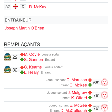
37
R. McKay
D
ENTRAÎNEUR
Joseph Martin O’Brien
REMPLAÇANTS
M. Coyle
Joueur sortant
22'
S. Gannon
Entrant
C. Kearns
Joueur sortant
32'
L. Healy
Entrant
C. Morrison
Joueur sortant
68'
C. McKee
Entrant
J. Mulgrew
Joueur sortant
76'
K. Offord
Entrant
E. McGee
Joueur sortant
76'
D. McCullough
Entrant