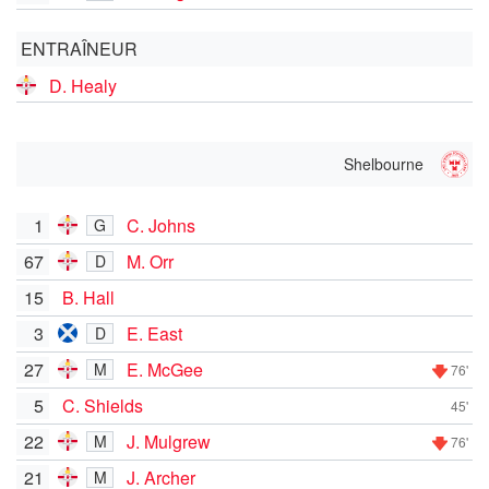
ENTRAÎNEUR
D. Healy
Shelbourne
1
C. Johns
G
67
M. Orr
D
15
B. Hall
3
E. East
D
27
E. McGee
M
76'
5
C. Shields
45'
22
J. Mulgrew
M
76'
21
J. Archer
M