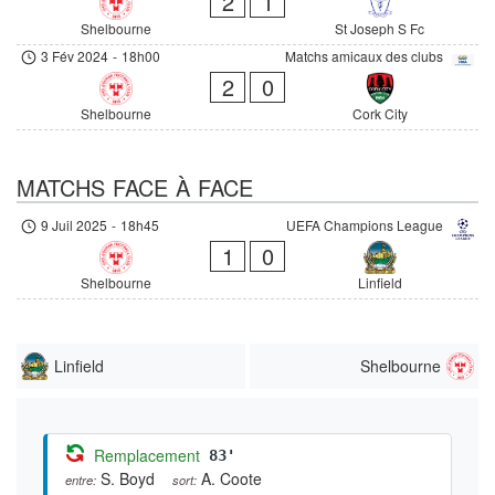
2
1
Shelbourne
St Joseph S Fc
3 Fév 2024
-
18h00
Matchs amicaux des clubs
2
0
Shelbourne
Cork City
MATCHS FACE À FACE
9 Juil 2025
-
18h45
UEFA Champions League
1
0
Shelbourne
Linfield
Linfield
Shelbourne
Remplacement
83'
S. Boyd
A. Coote
entre:
sort: