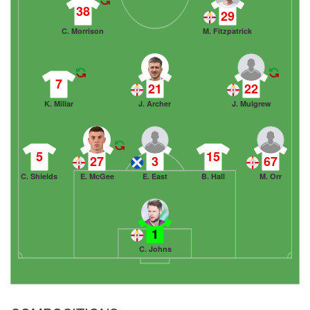
38
29
C. Morrison
M. Fitzpatrick
7
21
22
K. Millar
J. Archer
J. Mulgrew
5
15
27
3
67
C. Shields
E. McGee
E. East
B. Hall
M. Orr
1
C. Johns