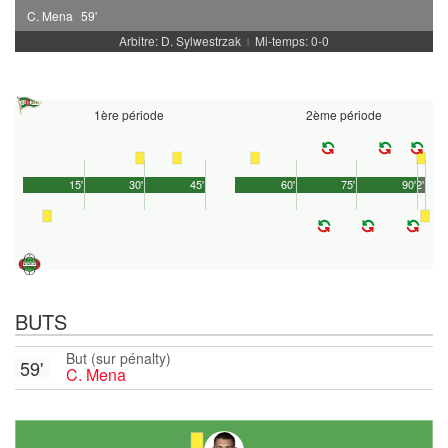
C. Mena
59'
Arbitre: D. Sylwestrzak
Mi-temps: 0-0
|
1ère période
2ème période
15'
30'
45'
60'
75'
90'
2'
BUTS
But (sur pénalty)
59'
C. Mena