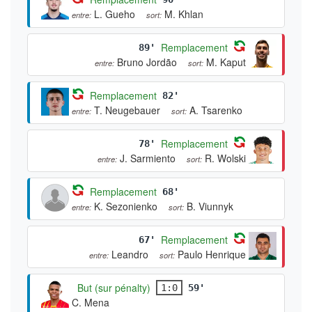
L. Gueho
M. Khlan
entre:
sort:
Remplacement
89'
Bruno Jordão
M. Kaput
entre:
sort:
Remplacement
82'
T. Neugebauer
A. Tsarenko
entre:
sort:
Remplacement
78'
J. Sarmiento
R. Wolski
entre:
sort:
Remplacement
68'
K. Sezonienko
B. Viunnyk
entre:
sort:
Remplacement
67'
Leandro
Paulo Henrique
entre:
sort:
But (sur pénalty)
1:0
59'
C. Mena