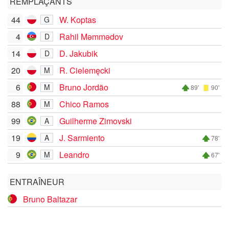
REMPLAÇANTS
44
W. Koptas
G
4
Rahil Məmmədov
D
14
D. Jakubik
D
20
R. Cielemęcki
M
6
Bruno Jordão
M
89'
90'
88
Chico Ramos
M
99
Guilherme Zimovski
A
19
J. Sarmiento
A
78'
9
Leandro
M
67'
ENTRAÎNEUR
Bruno Baltazar