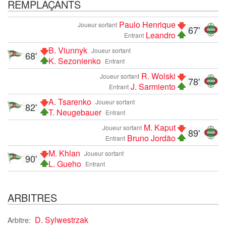
REMPLAÇANTS
Paulo Henrique
Joueur sortant
67'
Leandro
Entrant
B. Viunnyk
Joueur sortant
68'
K. Sezonienko
Entrant
R. Wolski
Joueur sortant
78'
J. Sarmiento
Entrant
A. Tsarenko
Joueur sortant
82'
T. Neugebauer
Entrant
M. Kaput
Joueur sortant
89'
Bruno Jordão
Entrant
M. Khlan
Joueur sortant
90'
L. Gueho
Entrant
ARBITRES
D. Sylwestrzak
Arbitre: