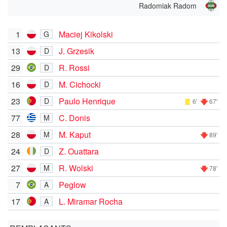
Radomiak Radom
1
Maciej Kikolski
G
13
J. Grzesik
D
29
R. Rossi
D
16
M. Cichocki
D
23
Paulo Henrique
D
6'
67'
77
C. Donis
M
28
M. Kaput
M
89'
24
Z. Ouattara
D
27
R. Wolski
M
78'
7
Peglow
A
17
L. Miramar Rocha
A