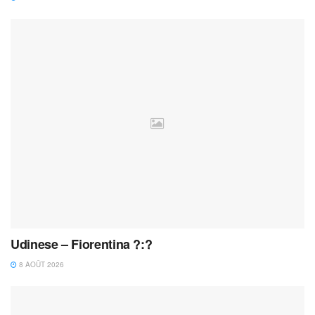
Udinese – Fiorentina ?:?
8 AOÛT 2026