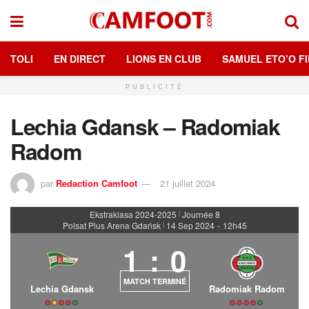
TOLI
EN DIRECT
LIONS EN CLUB
SAMUEL ETO’O FI
PUBLICITÉ
Lechia Gdansk – Radomiak
Radom
par
Redaction Camfoot
21 juillet 2024
Ekstraklasa 2024-2025
Journée 8
|
Polsat Plus Arena Gdańsk
14 Sep 2024
-
12h45
|
1
:
0
MATCH TERMINÉ
Lechia Gdansk
Radomiak Radom