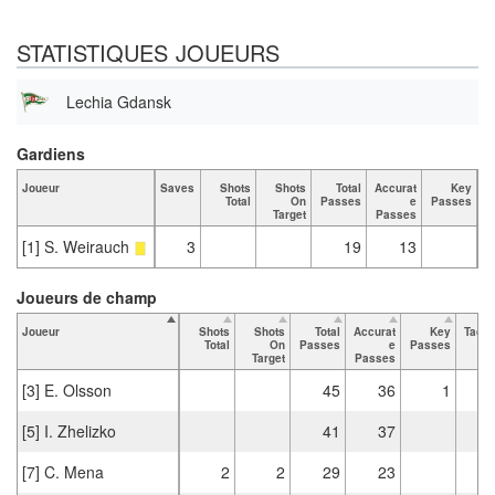
STATISTIQUES JOUEURS
Lechia Gdansk
Gardiens
Joueur
Saves
Shots
Shots
Total
Accurat
Key
T
Total
On
Passes
e
Passes
Target
Passes
[1] S. Weirauch
3
19
13
Joueurs de champ
Joueur
Shots
Shots
Total
Accurat
Key
Tackl
Total
On
Passes
e
Passes
To
Target
Passes
[3] E. Olsson
45
36
1
[5] I. Zhelizko
41
37
[7] C. Mena
2
2
29
23