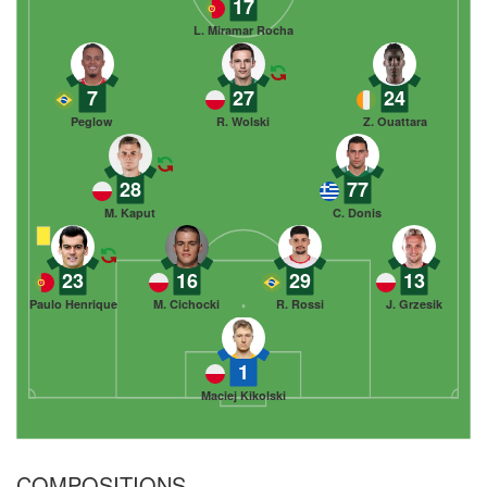
17
L. Miramar Rocha
7
27
24
Peglow
R. Wolski
Z. Ouattara
28
77
M. Kaput
C. Donis
23
16
29
13
Paulo Henrique
M. Cichocki
R. Rossi
J. Grzesik
1
Maciej Kikolski
COMPOSITIONS