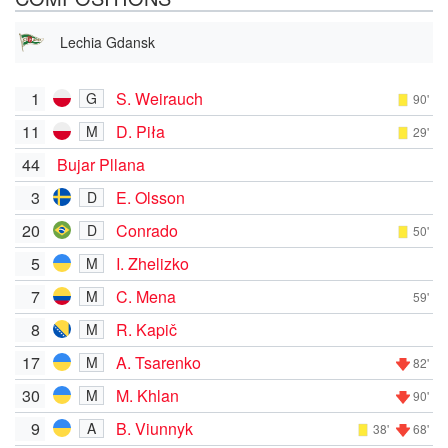
Lechia Gdansk
1
S. Weirauch
G
90'
11
D. Piła
M
29'
44
Bujar Pllana
3
E. Olsson
D
20
Conrado
D
50'
5
I. Zhelizko
M
7
C. Mena
M
59'
8
R. Kapič
M
17
A. Tsarenko
M
82'
30
M. Khlan
M
90'
9
B. Viunnyk
A
38'
68'