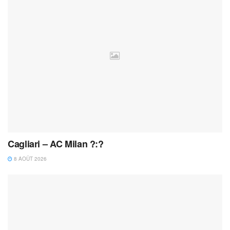
Cagliari – AC Milan ?:?
8 AOÛT 2026