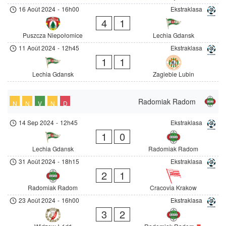
16 Août 2024
-
16h00
Ekstraklasa
4
1
Puszcza Niepołomice
Lechia Gdansk
11 Août 2024
-
12h45
Ekstraklasa
1
1
Lechia Gdansk
Zaglebie Lubin
Radomiak Radom
N
N
V
N
D
14 Sep 2024
-
12h45
Ekstraklasa
1
0
Lechia Gdansk
Radomiak Radom
31 Août 2024
-
18h15
Ekstraklasa
2
1
Radomiak Radom
Cracovia Krakow
23 Août 2024
-
16h00
Ekstraklasa
3
2