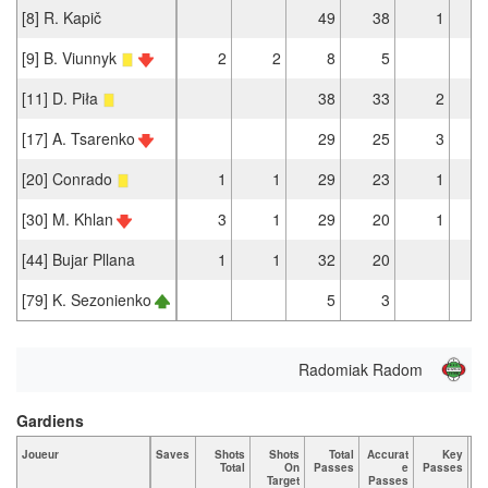
[8] R. Kapič
49
38
1
[9] B. Viunnyk
2
2
8
5
[11] D. Piła
38
33
2
[17] A. Tsarenko
29
25
3
[20] Conrado
1
1
29
23
1
[30] M. Khlan
3
1
29
20
1
[44] Bujar Pllana
1
1
32
20
[79] K. Sezonienko
5
3
Radomiak Radom
Gardiens
Joueur
Saves
Shots
Shots
Total
Accurat
Key
Ta
Total
On
Passes
e
Passes
Target
Passes