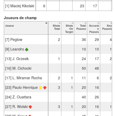
[1] Maciej Kikolski
6
23
17
Joueurs de champ
Joueur
Shots
Shots
Total
Accurat
Key
Total
On
Passes
e
Passes
Target
Passes
[7] Peglow
2
36
29
4
[9] Leandro
10
10
1
[13] J. Grzesik
1
24
17
2
[16] M. Cichocki
50
48
[17] L. Miramar Rocha
2
1
11
6
2
[23] Paulo Henrique
3
1
20
16
[24] Z. Ouattara
40
26
[27] R. Wolski
3
1
20
16
1
[28] M. Kaput
45
41