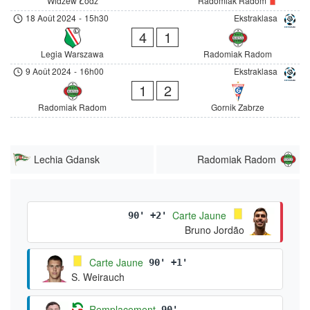
Widzew Łódź
Radomiak Radom
18 Août 2024
-
15h30
Ekstraklasa
4
1
Legia Warszawa
Radomiak Radom
9 Août 2024
-
16h00
Ekstraklasa
1
2
Radomiak Radom
Gornik Zabrze
Lechia Gdansk
Radomiak Radom
Carte Jaune
90' +2'
Bruno Jordão
Carte Jaune
90' +1'
S. Weirauch
Remplacement
90'