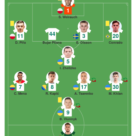
1
S. Weirauch
44
11
3
20
D. Piła
Bujar Pllana
E. Olsson
Conrado
5
I. Zhelizko
7
8
17
30
C. Mena
R. Kapič
A. Tsarenko
M. Khlan
9
B. Viunnyk