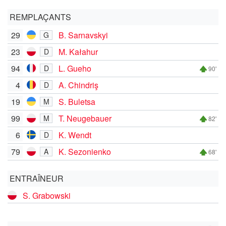
REMPLAÇANTS
29
B. Sarnavskyi
G
23
M. Kałahur
D
94
L. Gueho
D
90'
4
A. Chindriş
D
19
S. Buletsa
M
99
T. Neugebauer
M
82'
6
K. Wendt
D
79
K. Sezonienko
A
68'
ENTRAÎNEUR
S. Grabowski