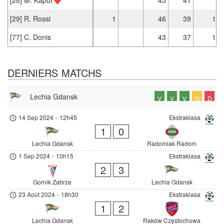
[29] R. Rossi
1
46
39
1
[77] C. Donis
43
37
1
DERNIERS MATCHS
Lechia Gdansk
V
V
V
N
D
14 Sep 2024
-
12h45
Ekstraklasa
1
0
Lechia Gdansk
Radomiak Radom
1 Sep 2024
-
10h15
Ekstraklasa
2
3
Gornik Zabrze
Lechia Gdansk
23 Août 2024
-
18h30
Ekstraklasa
1
2
Lechia Gdansk
Raków Częstochowa