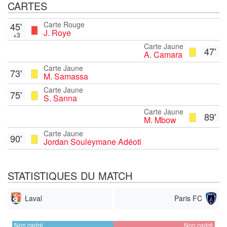
CARTES
Carte Rouge
45'
J. Roye
+3
Carte Jaune
47'
A. Camara
Carte Jaune
73'
M. Samassa
Carte Jaune
75'
S. Sanna
Carte Jaune
89'
M. Mbow
Carte Jaune
90'
Jordan Souleymane Adéoti
STATISTIQUES DU MATCH
Laval
Paris FC
Non cadré
Non cadré