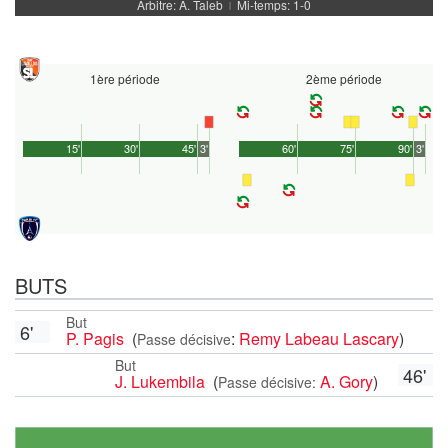
Arbitre: A. Taleb
Mi-temps: 1-0
|
1ère période
2ème période
15'
30'
45'
3'
60'
75'
90'
3'
BUTS
But
6'
P. Pagis
(
:
Remy Labeau Lascary
)
Passe décisive
But
46'
J. Lukembila
(
A. Gory
)
Passe décisive: