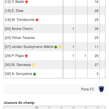
[12] Y. Baldé
16
1
[15] E. Diaw
28
2
[18] M. Tchokounté
25
2
[20] Amine Cherni
1
35
2
[23] Yohan Tavares
25
2
[27] Jordan Souleymane Adéoti
1
11
[29] P. Pagis
1
1
26
2
[30] M. Samassa
27
1
[39] A. Gonçalves
3
Paris FC
Joueurs de champ