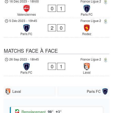
16 Déc 2023
-
18h00
France Ligue 2
0
1
Valenciennes
Paris FC
5 Déc 2023
-
19h45
France Ligue 2
2
0
Paris FC
Rodez
MATCHS FACE À FACE
26 Sep 2023
-
18h45
France Ligue 2
0
1
Paris FC
Laval
Laval
Paris FC
Remplacement
90' +3'