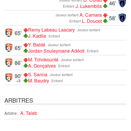
46'
J. Lukembila
Entrant
A. Camara
Joueur sortant
58'
L. Doucet
Entrant
Remy Labeau Lascary
Joueur sortant
65'
J. Kadile
Entrant
Y. Baldé
Joueur sortant
65'
Jordan Souleymane Adéoti
Entrant
M. Tchokounté
Joueur sortant
86'
A. Gonçalves
Entrant
S. Sanna
90'
Joueur sortant
M. Baudry
+3
Entrant
ARBITRES
A. Taleb
Arbitre: