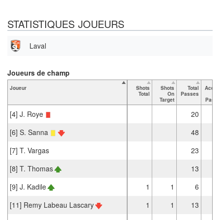
STATISTIQUES JOUEURS
Laval
Joueurs de champ
Joueur
Shots
Shots
Total
Accur
Total
On
Passes
Target
Pass
[4] J. Roye
20
1
[6] S. Sanna
48
3
[7] T. Vargas
23
1
[8] T. Thomas
13
1
[9] J. Kadile
1
1
6
[11] Remy Labeau Lascary
1
1
13
1