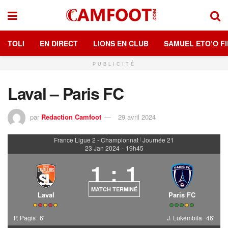
TOLI
EN DIRECT
LIONS EN CLUB
SAMUEL ETO’O FI
PUBLICITÉ
Laval – Paris FC
par
Redaction Camfoot
29 avril 2024
France Ligue 2 - Championnat
Journée 21
|
23 Jan 2024
-
19h45
1
:
1
MATCH TERMINÉ
Laval
Paris FC
P. Pagis
6'
J. Lukembila
46'