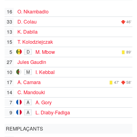
16
O. Nkambadio
33
D. Colau
46'
13
K. Dabila
15
T. Kolodziejczak
5
M. Mbow
D
89'
27
Jules Gaudin
10
I. Kebbal
M
17
A. Camara
47'
58'
14
C. Mandouki
7
A. Gory
A
9
L. Diaby-Fadiga
A
REMPLAÇANTS