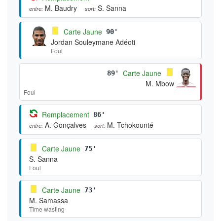
M. Baudry
S. Sanna
entre:
sort:
Carte Jaune
90'
Jordan Souleymane Adéoti
Foul
Carte Jaune
89'
M. Mbow
Foul
Remplacement
86'
A. Gonçalves
M. Tchokounté
entre:
sort:
Carte Jaune
75'
S. Sanna
Foul
Carte Jaune
73'
M. Samassa
Time wasting