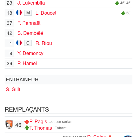
23
J. Lukembila
46'
46'
18
L. Doucet
M
58'
37
F. Pannafit
42
S. Dembélé
1
R. Riou
G
8
Y. Demoncy
29
P. Hamel
ENTRAÎNEUR
S. Gilli
REMPLAÇANTS
P. Pagis
Joueur sortant
46'
T. Thomas
Entrant
D. Colau
Joueur sortant