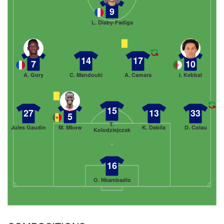
9
L. Diaby-Fadiga
14
17
7
10
A. Gory
C. Mandouki
A. Camara
I. Kebbal
15
27
13
33
5
T.
Jules Gaudin
M. Mbow
K. Dabila
D. Colau
Kolodziejczak
16
O. Nkambadio