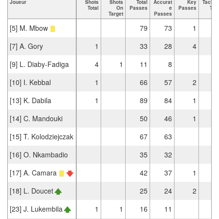
Joueur
Shots
Shots
Total
Accurat
Key
Tackle
Total
On
Passes
e
Passes
Tota
Target
Passes
[5] M. Mbow
79
73
1
[7] A. Gory
1
33
28
4
[9] L. Diaby-Fadiga
4
1
11
8
[10] I. Kebbal
1
66
57
2
[13] K. Dabila
1
89
84
1
[14] C. Mandouki
50
46
1
[15] T. Kolodziejczak
67
63
[16] O. Nkambadio
35
32
[17] A. Camara
42
37
1
[18] L. Doucet
25
24
2
[23] J. Lukembila
1
1
16
11