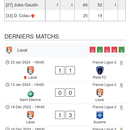
[27] Jules Gaudin
1
1
60
52
1
[33] D. Colau
25
19
DERNIERS MATCHS
Laval
D
V
D
D
V
23 Jan 2024
-
19h45
France Ligue 2
1
1
Laval
Paris FC
13 Jan 2024
-
14h00
France Ligue 2
0
0
Saint Etienne
Laval
19 Déc 2023
-
19h45
France Ligue 2
1
3
Laval
Auxerre
16 Déc 2023
-
18h00
France Ligue 2