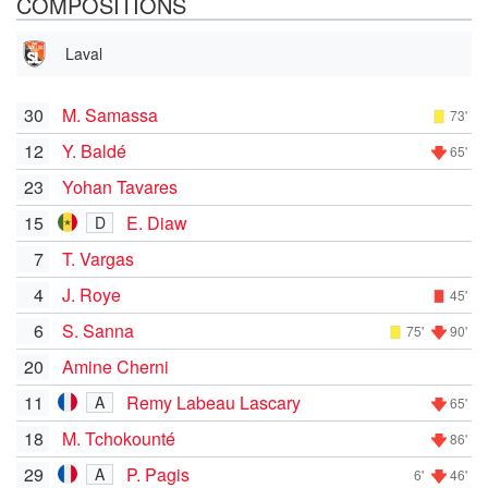
COMPOSITIONS
Laval
30
M. Samassa
73'
12
Y. Baldé
65'
23
Yohan Tavares
15
E. Diaw
D
7
T. Vargas
4
J. Roye
45'
6
S. Sanna
75'
90'
20
Amine Cherni
11
Remy Labeau Lascary
A
65'
18
M. Tchokounté
86'
29
P. Pagis
A
6'
46'