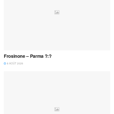
Frosinone – Parma ?:?
8 AOÛT 2026