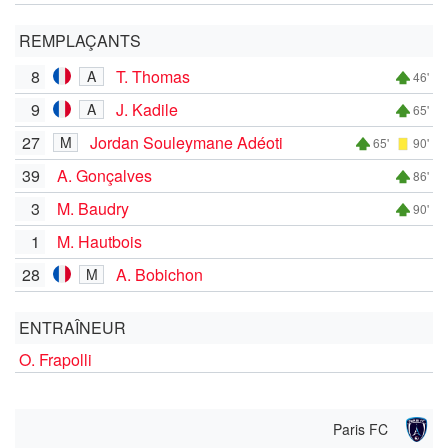
REMPLAÇANTS
8
T. Thomas
A
46'
9
J. Kadile
A
65'
27
Jordan Souleymane Adéoti
M
65'
90'
39
A. Gonçalves
86'
3
M. Baudry
90'
1
M. Hautbois
28
A. Bobichon
M
ENTRAÎNEUR
O. Frapolli
Paris FC