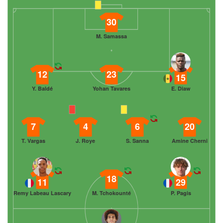
30
M. Samassa
12
23
15
Y. Baldé
Yohan Tavares
E. Diaw
7
4
6
20
T. Vargas
J. Roye
S. Sanna
Amine Cherni
18
11
29
Remy Labeau Lascary
M. Tchokounté
P. Pagis