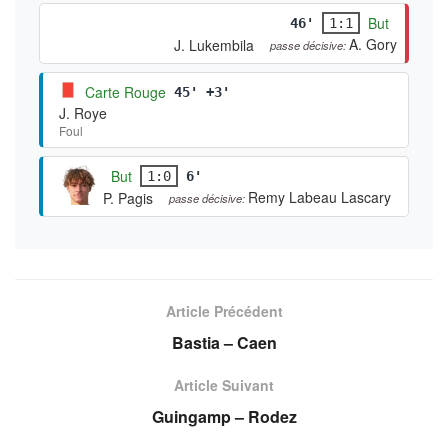
But
46'
1:1
A. Gory
J. Lukembila
passe décisive:
Carte Rouge
45' +3'
J. Roye
Foul
But
1:0
6'
Remy Labeau Lascary
P. Pagis
passe décisive:
Article Précédent
Bastia – Caen
Article Suivant
Guingamp – Rodez