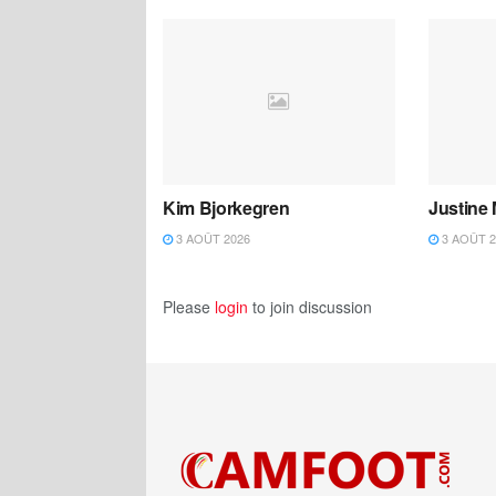
Kim Bjorkegren
Justine
3 AOÛT 2026
3 AOÛT 2
Please
login
to join discussion