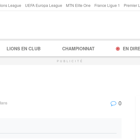
ions League
UEFA Europa League
MTN Elite One
France Ligue 1
Premier 
LIONS EN CLUB
CHAMPIONNAT
EN DIR
PUBLICITÉ
0
dans