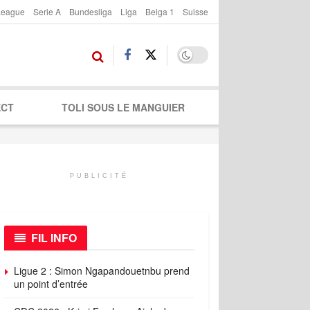
League
Serie A
Bundesliga
Liga
Belga 1
Suisse
ECT
TOLI SOUS LE MANGUIER
PUBLICITÉ
FIL INFO
Ligue 2 : Simon Ngapandouetnbu prend
un point d’entrée