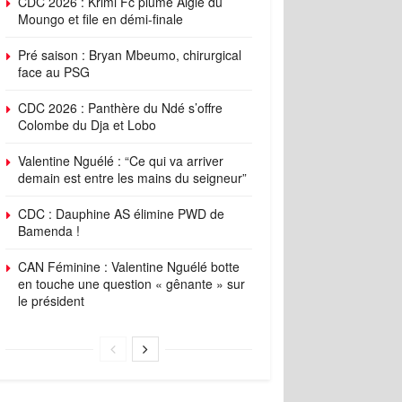
CDC 2026 : Krimi Fc plume Aigle du
Moungo et file en démi-finale
Pré saison : Bryan Mbeumo, chirurgical
face au PSG
CDC 2026 : Panthère du Ndé s’offre
Colombe du Dja et Lobo
Valentine Nguélé : “Ce qui va arriver
demain est entre les mains du seigneur”
CDC : Dauphine AS élimine PWD de
Bamenda !
CAN Féminine : Valentine Nguélé botte
en touche une question « gênante » sur
le président