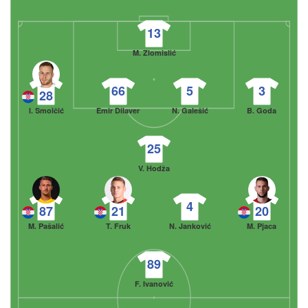
13
M. Zlomislić
66
5
3
28
I. Smolčić
Emir Dilaver
N. Galešić
B. Goda
25
V. Hodža
4
87
21
20
M. Pašalić
T. Fruk
N. Janković
M. Pjaca
89
F. Ivanović