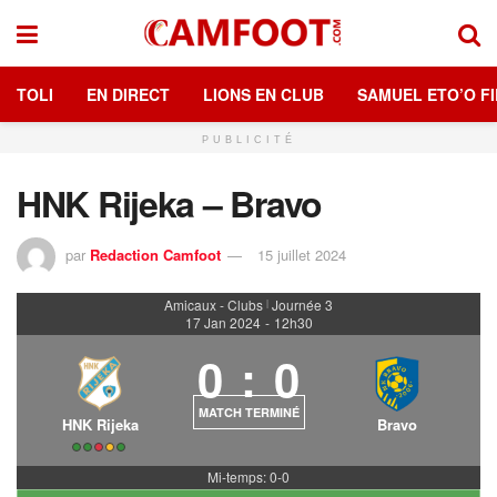
TOLI
EN DIRECT
LIONS EN CLUB
SAMUEL ETO’O FI
PUBLICITÉ
HNK Rijeka – Bravo
par
Redaction Camfoot
15 juillet 2024
Amicaux - Clubs
Journée 3
|
17 Jan 2024
-
12h30
0
:
0
MATCH TERMINÉ
HNK Rijeka
Bravo
Mi-temps: 0-0