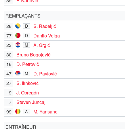
89
F. Ivanović
REMPLAÇANTS
26
S. Radeljić
D
77
Danilo Veiga
D
23
A. Grgić
M
30
Bruno Bogojević
16
D. Petrovič
47
D. Pavlović
M
27
S. Ilinković
9
J. Obregón
7
Steven Juncaj
99
M. Yansane
A
ENTRAÎNEUR