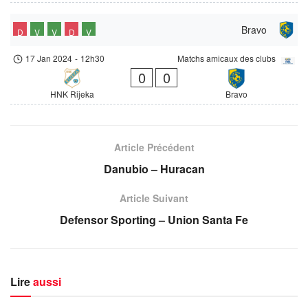
Bravo
D
V
V
D
V
17 Jan 2024
-
12h30
Matchs amicaux des clubs
0
0
HNK Rijeka
Bravo
Article Précédent
Danubio – Huracan
Article Suivant
Defensor Sporting – Union Santa Fe
Lire
aussi