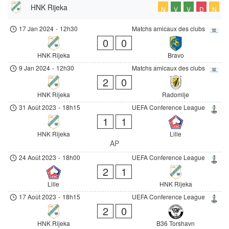
HNK Rijeka
N
V
V
D
N
17 Jan 2024
-
12h30
Matchs amicaux des clubs
0
0
HNK Rijeka
Bravo
9 Jan 2024
-
12h30
Matchs amicaux des clubs
2
0
HNK Rijeka
Radomlje
31 Août 2023
-
18h15
UEFA Conference League
1
1
HNK Rijeka
Lille
AP
24 Août 2023
-
18h00
UEFA Conference League
2
1
Lille
HNK Rijeka
17 Août 2023
-
18h15
UEFA Conference League
2
0
HNK Rijeka
B36 Torshavn