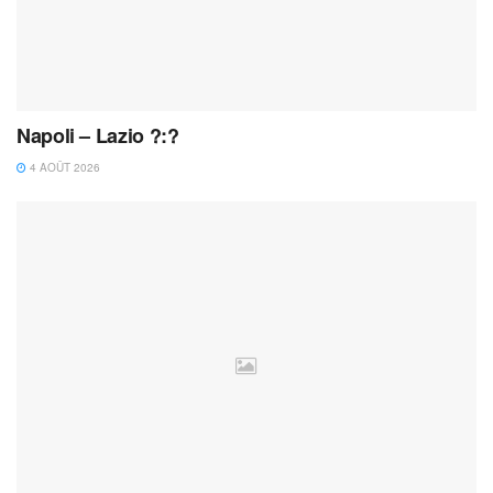
Napoli – Lazio ?:?
4 AOÛT 2026