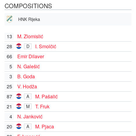
COMPOSITIONS
HNK Rijeka
13
M. Zlomislić
28
I. Smolčić
D
66
Emir Dilaver
5
N. Galešić
3
B. Goda
25
V. Hodža
87
M. Pašalić
A
21
T. Fruk
M
4
N. Janković
20
M. Pjaca
A