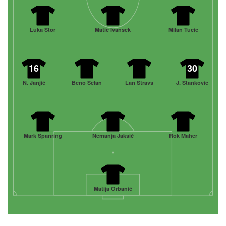
Luka Štor
Matic Ivanšek
Milan Tučič
16
30
N. Janjić
Beno Selan
Lan Štravs
J. Stankovic
Mark Španring
Nemanja Jakšić
Rok Maher
Matija Orbanić