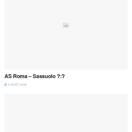
AS Roma – Sassuolo ?:?
4 AOÛT 2026