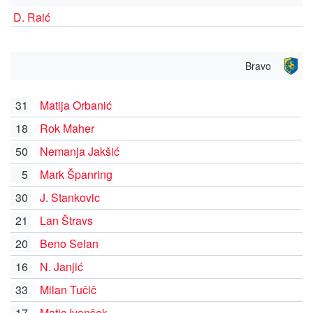
D. Raić
Bravo
31
Matija Orbanić
18
Rok Maher
50
Nemanja Jakšić
5
Mark Španring
30
J. Stankovic
21
Lan Štravs
20
Beno Selan
16
N. Janjić
33
Milan Tučič
17
Matic Ivanšek