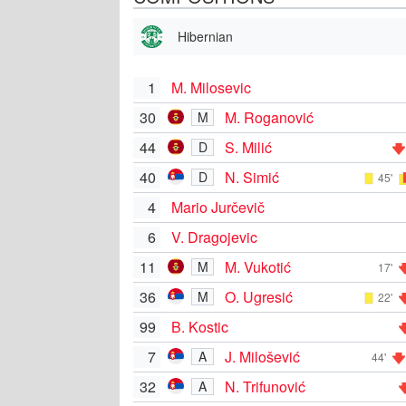
Hibernian
1
M. Milosevic
30
M. Roganović
M
44
S. Milić
D
40
N. Simić
D
45'
4
Mario Jurčevič
6
V. Dragojevic
11
M. Vukotić
M
17'
36
O. Ugresić
M
22'
99
B. Kostic
7
J. Milošević
A
44'
32
N. Trifunović
A