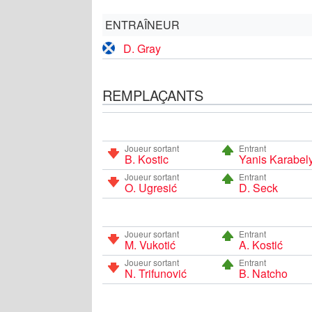
ENTRAÎNEUR
D. Gray
REMPLAÇANTS
Joueur sortant
Entrant
B. Kostic
Yanis Karabel
Joueur sortant
Entrant
O. Ugresić
D. Seck
Joueur sortant
Entrant
M. Vukotić
A. Kostić
Joueur sortant
Entrant
N. Trifunović
B. Natcho