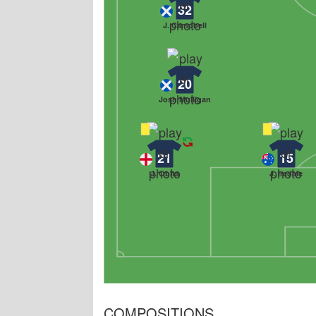
32
J. Campbell
20
Josh Mulligan
21
15
J. Obita
J. Iredale
COMPOSITIONS