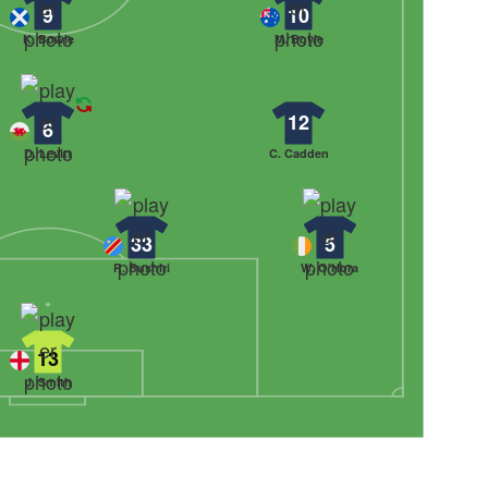
9
10
K. Bowie
M. Boyle
12
6
D. Levitt
C. Cadden
33
5
R. Bushiri
W. O'Hora
13
J. Smith