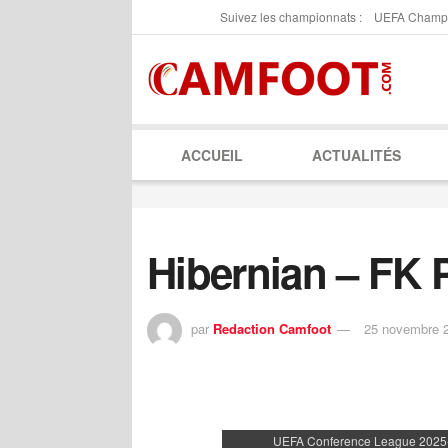
Suivez les championnats :
UEFA Champ
ACCUEIL
ACTUALITÉS
Hibernian – FK P
par
Redaction Camfoot
25 novembre 
UEFA Conference League 2025-2