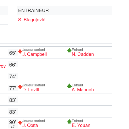
ENTRAÎNEUR
S. Blagojević
Joueur sortant
Entrant
65'
J. Campbell
N. Cadden
66'
yov
74'
Joueur sortant
Entrant
77'
D. Levitt
A. Manneh
83'
83'
90'
Joueur sortant
Entrant
J. Obita
É. Youan
+7