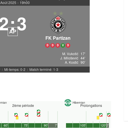
 Août 2025
-
19h00
2
:
3
AP
FK Partizan
D
D
D
V
D
M. Vukotić
17'
J. Milošević
44'
A. Kostić
90'
v
Mi-temps: 0-2
Match terminé: 1-3
|
|
rnian
Hibernian
2ème période
Prolongations
60'
75'
90'
7'
105'
120'
2'