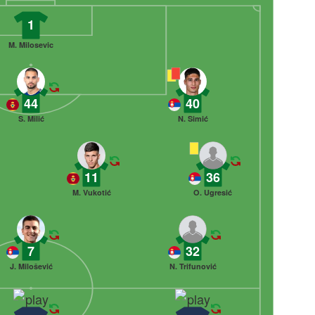
1
M. Milosevic
44
40
S. Milić
N. Simić
11
36
M. Vukotić
O. Ugresić
7
32
J. Milošević
N. Trifunović