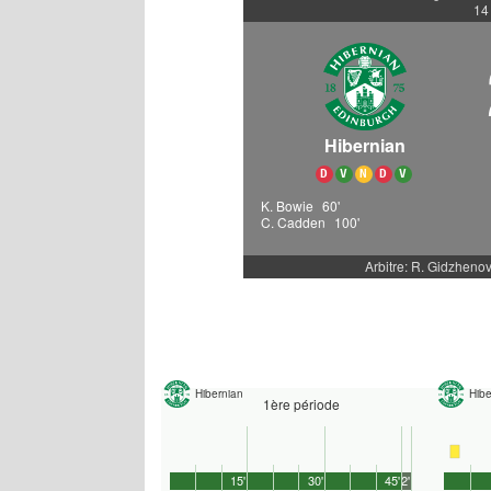
14
Hibernian
D
V
N
D
V
K. Bowie
60'
C. Cadden
100'
Arbitre: R. Gidzheno
Hibernian
Hibe
1ère période
15'
30'
45'
2'