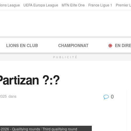
ions League
UEFA Europa League
MTN Elite One
France Ligue 1
Premier 
LIONS EN CLUB
CHAMPIONNAT
EN DIR
PUBLICITÉ
artizan ?:?
0
2025
dans
026 - Qualifying rounds
Third qualifying round
|