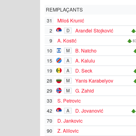
REMPLAÇANTS
31
Miloš Krunić
2
Aranđel Stojković
D
9
A. Kostić
83
10
B. Natcho
M
15
A. Kalulu
A
19
D. Seck
A
28
Yanis Karabelyov
M
29
G. Zahid
M
33
S. Petrovic
42
D. Jovanović
A
70
D. Jankovic
90
Z. Alilovic