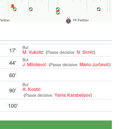
artizan
FK Partizan
But
17'
M. Vukotić
(
N. Simić
)
Passe décisive:
But
44'
J. Milošević
(
Mario Jurčevič
)
Passe décisive:
60'
But
A. Kostić
90'
(
Yanis Karabelyov
)
Passe décisive:
100'