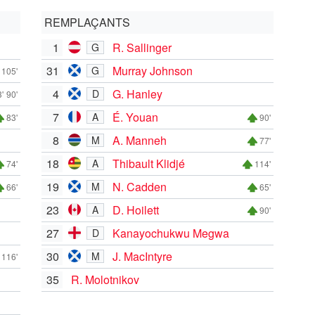
REMPLAÇANTS
1
R. Sallinger
G
31
Murray Johnson
G
105'
4
G. Hanley
D
'
90'
7
É. Youan
A
83'
90'
8
A. Manneh
M
77'
18
Thibault Klidjé
A
74'
114'
19
N. Cadden
M
66'
65'
23
D. Hoilett
A
90'
27
Kanayochukwu Megwa
D
30
J. MacIntyre
M
116'
35
R. Molotnikov