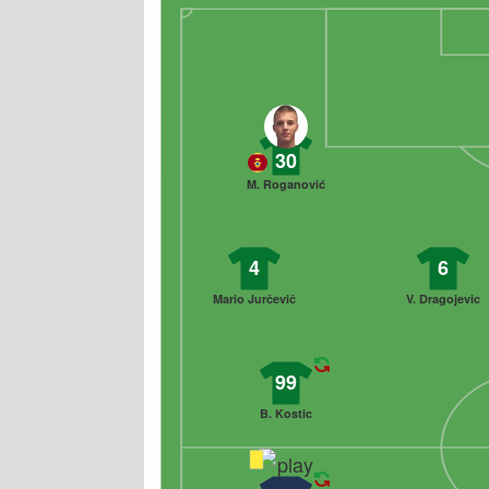
30
M. Roganović
4
6
Mario Jurčevič
V. Dragojevic
99
B. Kostic