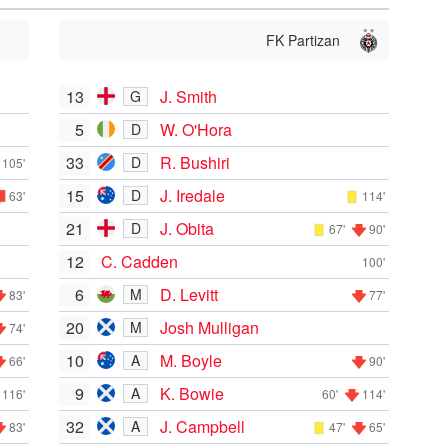
FK Partizan
13
J. Smith
G
5
W. O'Hora
D
33
R. Bushiri
D
105'
15
J. Iredale
D
63'
114'
21
J. Obita
D
67'
90'
12
C. Cadden
100'
6
D. Levitt
M
83'
77'
20
Josh Mulligan
M
74'
10
M. Boyle
A
66'
90'
9
K. Bowie
A
116'
60'
114'
32
J. Campbell
A
83'
47'
65'