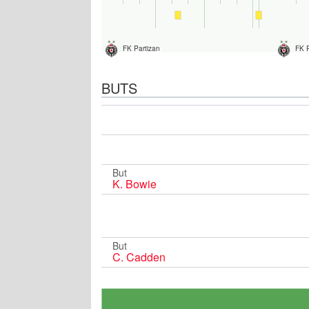
FK Partizan
FK P
BUTS
But
K. Bowie
But
C. Cadden