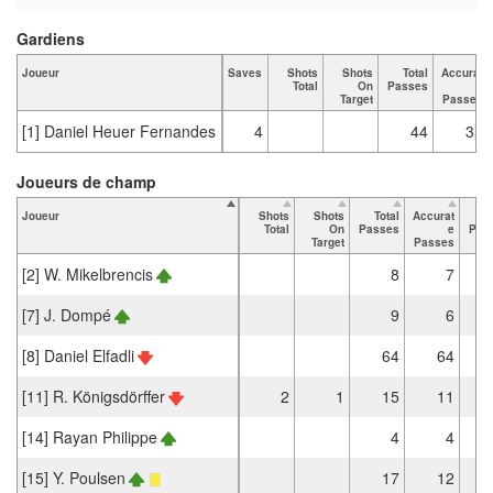
Gardiens
Joueur
Saves
Shots
Shots
Total
Accurat
Total
On
Passes
e
Target
Passes
[1] Daniel Heuer Fernandes
4
44
35
Joueurs de champ
Joueur
Shots
Shots
Total
Accurat
Total
On
Passes
e
Pas
Target
Passes
[2] W. Mikelbrencis
8
7
[7] J. Dompé
9
6
[8] Daniel Elfadli
64
64
[11] R. Königsdörffer
2
1
15
11
[14] Rayan Philippe
4
4
[15] Y. Poulsen
17
12