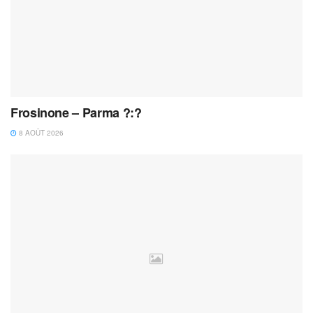
Frosinone – Parma ?:?
8 AOÛT 2026