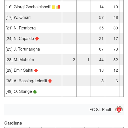
[16] Giorgi Gocholeishvili
14
10
[17] W. Omari
57
48
[21] N. Remberg
35
30
[24] N. Capaldo
21
17
[25] J. Torunarigha
87
73
[28] M. Muheim
2
1
44
32
[29] Emir Sahiti
18
12
[38] A. Rossing-Lelesiit
8
6
[49] O. Stange
FC St. Pauli
Gardiens