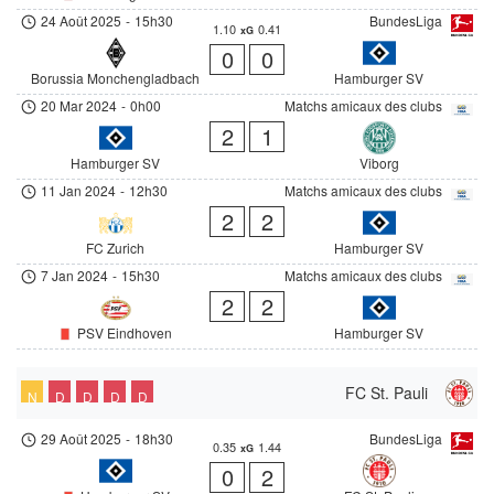
24 Août 2025
-
15h30
BundesLiga
1.10
0.41
xG
0
0
Borussia Monchengladbach
Hamburger SV
20 Mar 2024
-
0h00
Matchs amicaux des clubs
2
1
Hamburger SV
Viborg
11 Jan 2024
-
12h30
Matchs amicaux des clubs
2
2
FC Zurich
Hamburger SV
7 Jan 2024
-
15h30
Matchs amicaux des clubs
2
2
PSV Eindhoven
Hamburger SV
FC St. Pauli
N
D
D
D
D
29 Août 2025
-
18h30
BundesLiga
0.35
1.44
xG
0
2