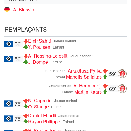
A. Blessin
REMPLAÇANTS
Emir Sahiti
Joueur sortant
56'
Y. Poulsen
Entrant
A. Rossing-Lelesiit
Joueur sortant
56'
J. Dompé
Entrant
Arkadiusz Pyrka
Joueur sortant
59'
Manolis Saliakas
Entrant
A. Hountondji
Joueur sortant
69'
Martijn Kaars
Entrant
N. Capaldo
Joueur sortant
75'
O. Stange
Entrant
Daniel Elfadli
Joueur sortant
75'
Rayan Philippe
Entrant
R. Königsdörffer
Joueur sortant