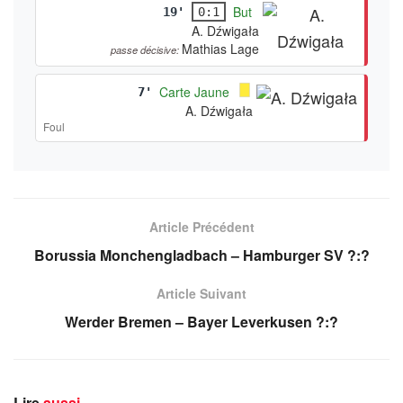
But
19'
0:1
A. Dźwigała
Mathias Lage
passe décisive:
Carte Jaune
7'
A. Dźwigała
Foul
Article Précédent
Borussia Monchengladbach – Hamburger SV ?:?
Article Suivant
Werder Bremen – Bayer Leverkusen ?:?
Lire
aussi