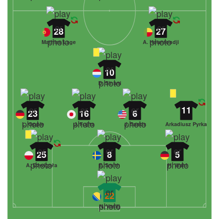
28
27
Mathias Lage
A. Hountondji
10
D. Sinani
11
23
16
6
L. Oppie
J. Fujita
J. Sands
Arkadiusz Pyrka
25
8
5
A. Dźwigała
E. Smith
H. Wahl
22
N. Vasilj