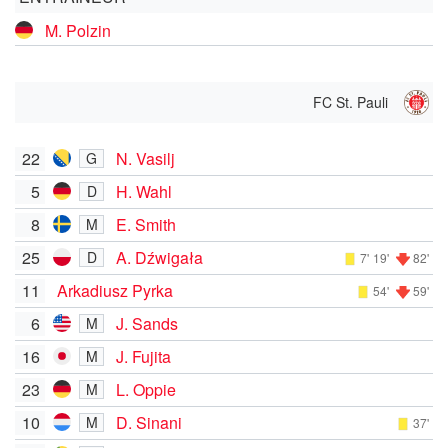
M. Polzin
FC St. Pauli
22
N. Vasilj
G
5
H. Wahl
D
8
E. Smith
M
25
A. Dźwigała
D
7'
19'
82'
11
Arkadiusz Pyrka
54'
59'
6
J. Sands
M
16
J. Fujita
M
23
L. Oppie
M
10
D. Sinani
M
37'