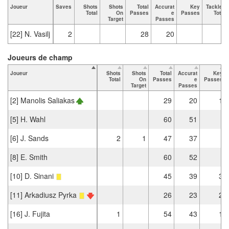
Joueur
Saves
Shots
Shots
Total
Accurat
Key
Tackles
Total
On
Passes
e
Passes
Total
Target
Passes
[22] N. Vasilj
2
28
20
Joueurs de champ
Joueur
Shots
Shots
Total
Accurat
Key
Total
On
Passes
e
Passes
Target
Passes
[2] Manolis Saliakas
29
20
1
[5] H. Wahl
60
51
[6] J. Sands
2
1
47
37
[8] E. Smith
60
52
[10] D. Sinani
45
39
3
[11] Arkadiusz Pyrka
26
23
2
[16] J. Fujita
1
54
43
1