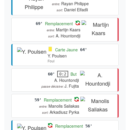
Rayan Philippe
entre:
Daniel Elfadli
sort:
Remplacement
69'
Martijn Kaars
entre:
A. Hountondji
sort:
Carte Jaune
64'
Y. Poulsen
Foul
But
60'
0:2
A. Hountondji
J. Fujita
passe décisive:
Remplacement
59'
Manolis Saliakas
entre:
Arkadiusz Pyrka
sort:
Remplacement
56'