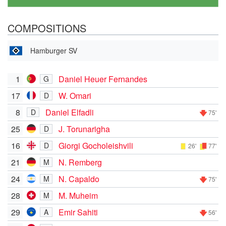
COMPOSITIONS
Hamburger SV
1
Daniel Heuer Fernandes
G
17
W. Omari
D
8
Daniel Elfadli
D
75'
25
J. Torunarigha
D
16
Giorgi Gocholeishvili
D
26'
77'
21
N. Remberg
M
24
N. Capaldo
M
75'
28
M. Muheim
M
29
Emir Sahiti
A
56'