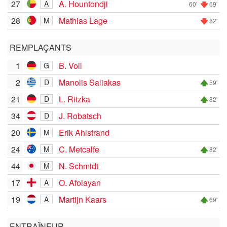
27
A. Hountondji
A
60'
69'
28
Mathias Lage
M
82'
REMPLAÇANTS
1
B. Voll
G
2
Manolis Saliakas
D
59'
21
L. Ritzka
D
82'
34
J. Robatsch
D
20
Erik Ahlstrand
M
24
C. Metcalfe
M
82'
44
N. Schmidt
M
17
O. Afolayan
A
19
Martijn Kaars
A
69'
ENTRAÎNEUR