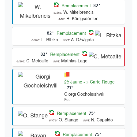
Remplacement
82'
W. Mikelbrencis
entre:
R. Königsdörffer
sort:
Remplacement
82'
L. Ritzka
A. Dźwigała
entre:
sort:
Remplacement
82'
C. Metcalfe
Mathias Lage
entre:
sort:
2è Jaune - > Carte Rouge
77'
Giorgi Gocholeishvili
Foul
Remplacement
75'
O. Stange
N. Capaldo
entre:
sort:
Remplacement
75'