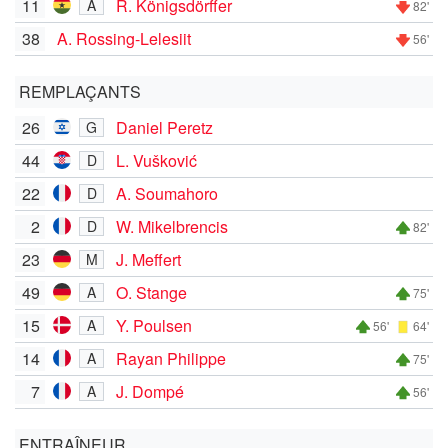
11
R. Königsdörffer
A
82'
38
A. Rossing-Lelesiit
56'
REMPLAÇANTS
26
Daniel Peretz
G
44
L. Vušković
D
22
A. Soumahoro
D
2
W. Mikelbrencis
D
82'
23
J. Meffert
M
49
O. Stange
A
75'
15
Y. Poulsen
A
56'
64'
14
Rayan Philippe
A
75'
7
J. Dompé
A
56'
ENTRAÎNEUR