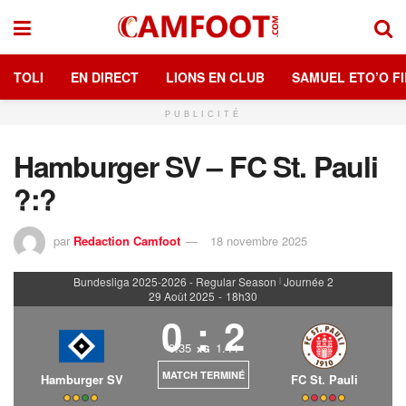
TOLI
EN DIRECT
LIONS EN CLUB
SAMUEL ETO’O FI
PUBLICITÉ
Hamburger SV – FC St. Pauli
?:?
par
Redaction Camfoot
18 novembre 2025
Bundesliga 2025-2026 - Regular Season
Journée 2
|
29 Août 2025
-
18h30
0
:
2
0.35
1.44
xG
MATCH TERMINÉ
Hamburger SV
FC St. Pauli