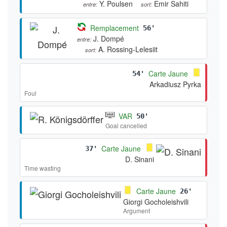
Y. Poulsen
Emir Sahiti
entre:
sort:
Remplacement
56'
J. Dompé
entre:
A. Rossing-Lelesiit
sort:
Carte Jaune
54'
Arkadiusz Pyrka
Foul
VAR
50'
Goal cancelled
Carte Jaune
37'
D. Sinani
Time wasting
Carte Jaune
26'
Giorgi Gocholeishvili
Argument