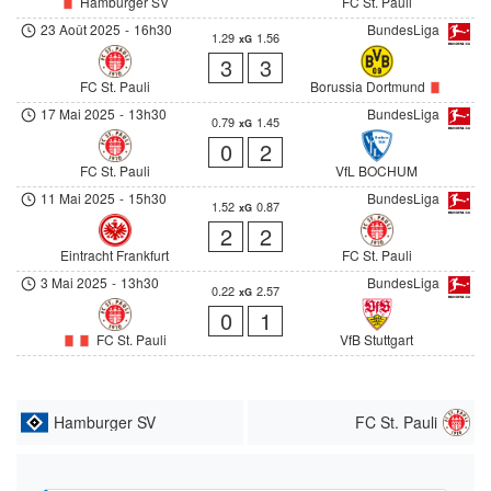
Hamburger SV
FC St. Pauli
23 Août 2025
-
16h30
BundesLiga
1.29
1.56
xG
3
3
FC St. Pauli
Borussia Dortmund
17 Mai 2025
-
13h30
BundesLiga
0.79
1.45
xG
0
2
FC St. Pauli
VfL BOCHUM
11 Mai 2025
-
15h30
BundesLiga
1.52
0.87
xG
2
2
Eintracht Frankfurt
FC St. Pauli
3 Mai 2025
-
13h30
BundesLiga
0.22
2.57
xG
0
1
FC St. Pauli
VfB Stuttgart
Hamburger SV
FC St. Pauli