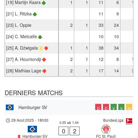
[19] Martijn Kaars
1
1
11
6
1
[21] L. Ritzka
11
9
[23] L. Oppie
2
1
33
24
[24] C. Metcalfe
10
10
[25] A. Dźwigała
1
1
38
34
[27] A. Hountondji
2
1
12
8
1
[28] Mathias Lage
2
1
17
14
3
DERNIERS MATCHS
Hamburger SV
D
D
V
V
N
29 Août 2025
-
18h30
BundesLiga
0.35
1.44
xG
0
2
Hamburger SV
FC St. Pauli