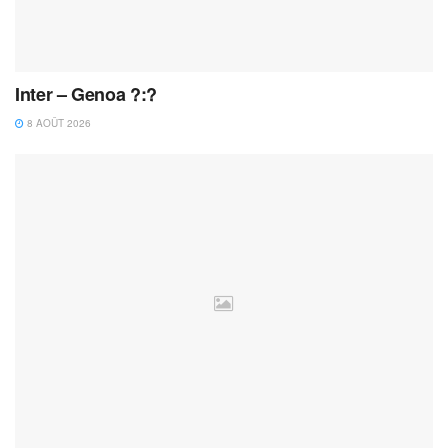
Inter – Genoa ?:?
8 AOÛT 2026