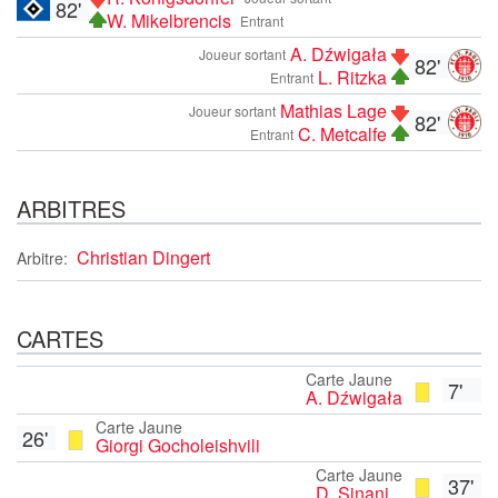
82'
W. Mikelbrencis
Entrant
A. Dźwigała
Joueur sortant
82'
L. Ritzka
Entrant
Mathias Lage
Joueur sortant
82'
C. Metcalfe
Entrant
ARBITRES
Christian Dingert
Arbitre:
CARTES
Carte Jaune
7'
A. Dźwigała
Carte Jaune
26'
Giorgi Gocholeishvili
Carte Jaune
37'
D. Sinani