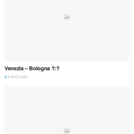
Venezia – Bologna ?:?
8 AOÛT 2026