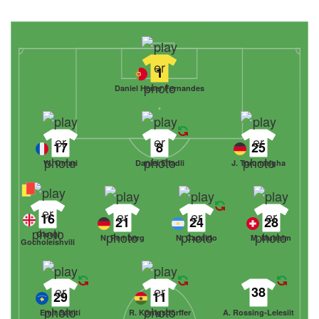
1
Daniel Heuer Fernandes
17
8
25
W. Omari
Daniel Elfadli
J. Torunarigha
16
21
24
28
Giorgi
N. Remberg
N. Capaldo
M. Muheim
Gocholeishvili
38
29
11
Emir Sahiti
R. Königsdörffer
A. Rossing-Lelesiit