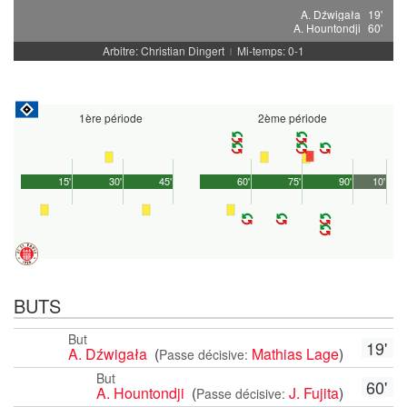
A. Dźwigała
19'
A. Hountondji
60'
Arbitre: Christian Dingert
Mi-temps: 0-1
|
1ère période
2ème période
15'
30'
45'
60'
75'
90'
10'
BUTS
But
19'
A. Dźwigała
(
Mathias Lage
)
Passe décisive:
But
60'
A. Hountondji
(
J. Fujita
)
Passe décisive: