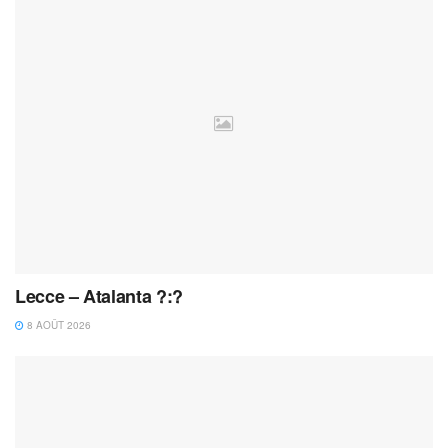
Lecce – Atalanta ?:?
8 AOÛT 2026