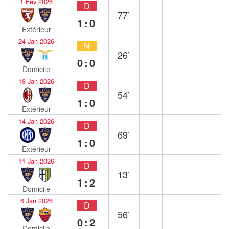
1 Fév 2026
D
77`
1:0
Extérieur
24 Jan 2026
N
26`
0:0
Domicile
18 Jan 2026
D
54`
1:0
Extérieur
14 Jan 2026
D
69`
1:0
Extérieur
11 Jan 2026
D
13`
1:2
Domicile
6 Jan 2026
D
56`
0:2
Domicile