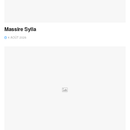
Massire Sylla
4 AOÛT 2026