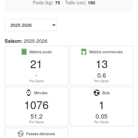
Poids (kg):
75
Taille (cm):
180
Saison:
2025-2026
Matchs joués
Matchs commencés
21
13
-
0.6
Per Game
Per Game
Minutes
Buts
1076
1
51.2
0.05
Per Game
Per Game
Passes décisives