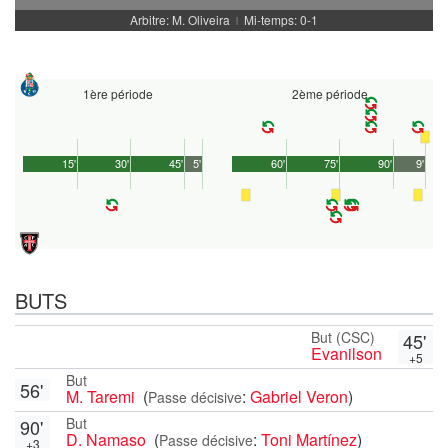
Arbitre: M. Oliveira
Mi-temps: 0-1
|
1ère période
2ème période
15'
30'
45'
5'
60'
75'
90'
9'
BUTS
But (CSC)
45'
Evanilson
+5
But
56'
M. Taremi
(
:
Gabriel Veron
)
Passe décisive
But
90'
D. Namaso
(
:
Toni Martínez
)
Passe décisive
+3