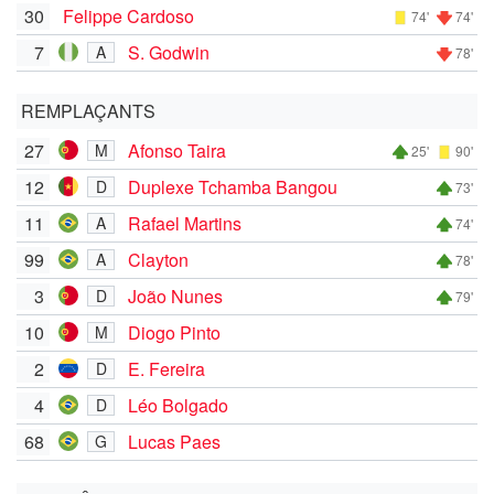
30
Felippe Cardoso
74'
74'
7
S. Godwin
A
78'
REMPLAÇANTS
27
Afonso Taira
M
25'
90'
12
Duplexe Tchamba Bangou
D
73'
11
Rafael Martins
A
74'
99
Clayton
A
78'
3
João Nunes
D
79'
10
Diogo Pinto
M
2
E. Fereira
D
4
Léo Bolgado
D
68
Lucas Paes
G