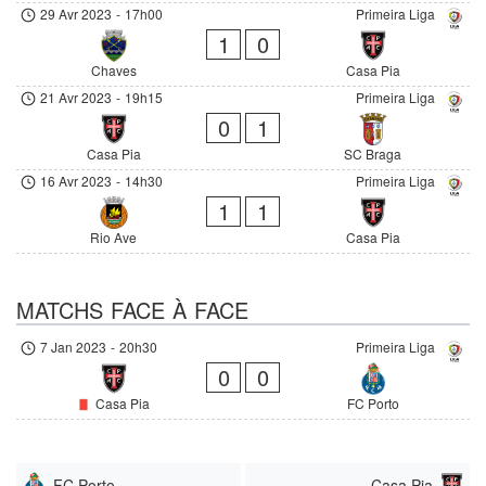
29 Avr 2023
-
17h00
Primeira Liga
1
0
Chaves
Casa Pia
21 Avr 2023
-
19h15
Primeira Liga
0
1
Casa Pia
SC Braga
16 Avr 2023
-
14h30
Primeira Liga
1
1
Rio Ave
Casa Pia
MATCHS FACE À FACE
7 Jan 2023
-
20h30
Primeira Liga
0
0
Casa Pia
FC Porto
FC Porto
Casa Pia