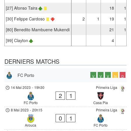
[27] Afonso Taira
18
14
[30] Felippe Cardoso
2
1
19
13
[80] Benedito Mambuene Mukendi
21
17
[99] Clayton
4
2
DERNIERS MATCHS
FC Porto
V
V
V
N
D
14 Mai 2023
-
19h30
Primeira Liga
2
1
FC Porto
Casa Pia
8 Mai 2023
-
20h15
Primeira Liga
0
1
Arouca
FC Porto