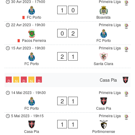
30 Avr 2023
-
17h00
Primeira Liga
1
0
FC Porto
Boavista
22 Avr 2023
-
19h30
Primeira Liga
0
2
Pacos Ferreira
FC Porto
15 Avr 2023
-
19h30
Primeira Liga
2
1
FC Porto
Santa Clara
Casa Pia
D
N
D
N
D
14 Mai 2023
-
19h30
Primeira Liga
2
1
FC Porto
Casa Pia
5 Mai 2023
-
19h15
Primeira Liga
1
1
Casa Pia
Portimonense