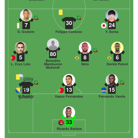
30
7
24
S. Godwin
Felippe Cardoso
Y. Soma
80
5
8
6
Benedito
L. Cruz Lelo
Mambuene
Neto
Derick Poloni
Mukendi
19
13
15
N. Zolotić
Vasco Fernandes
Fernando Varela
33
Ricardo Batista