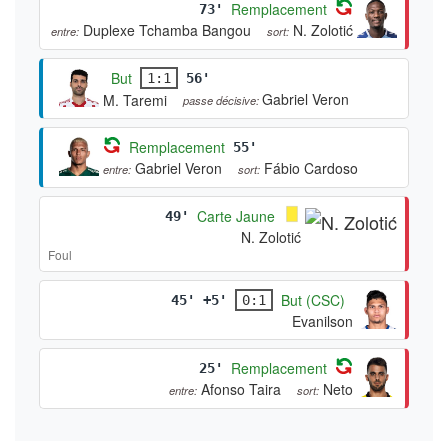
Remplacement
73'
Duplexe Tchamba Bangou
N. Zolotić
entre:
sort:
But
1:1
56'
Gabriel Veron
M. Taremi
passe décisive:
Remplacement
55'
Gabriel Veron
Fábio Cardoso
entre:
sort:
Carte Jaune
49'
N. Zolotić
Foul
But (CSC)
45' +5'
0:1
Evanilson
Remplacement
25'
Afonso Taira
Neto
entre:
sort: