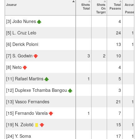
Joueur
Shots
Shots
Total
Accurat
Total
On
Passes
e
Target
Passes
[3] João Nunes
4
4
[5] L. Cruz Lelo
24
13
[6] Derick Poloni
13
11
[7] S. Godwin
3
2
10
9
[8] Neto
4
2
[11] Rafael Martins
1
5
4
[12] Duplexe Tchamba Bangou
3
1
[13] Vasco Fernandes
21
19
[15] Fernando Varela
1
7
4
[19] N. Zolotić
15
13
[24] Y. Soma
17
14