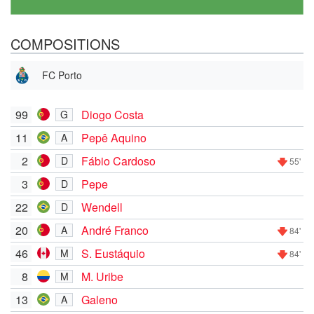
COMPOSITIONS
FC Porto
99
Diogo Costa
G
11
Pepê Aquino
A
2
Fábio Cardoso
D
55'
3
Pepe
D
22
Wendell
D
20
André Franco
A
84'
46
S. Eustáquio
M
84'
8
M. Uribe
M
13
Galeno
A