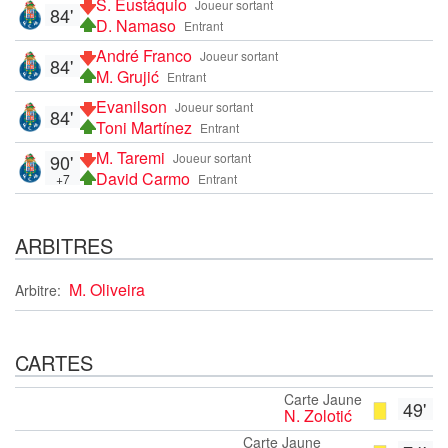
S. Eustáquio
Joueur sortant
84'
D. Namaso
Entrant
André Franco
Joueur sortant
84'
M. Grujić
Entrant
Evanilson
Joueur sortant
84'
Toni Martínez
Entrant
M. Taremi
90'
Joueur sortant
David Carmo
+7
Entrant
ARBITRES
M. Oliveira
Arbitre:
CARTES
Carte Jaune
49'
N. Zolotić
Carte Jaune