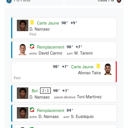
Carte Jaune
90' +9'
D. Namaso
Foul
Remplacement
90' +7'
David Carmo
M. Taremi
entre:
sort:
Carte Jaune
90' +7'
Afonso Taira
Foul
But
2:1
90' +3'
Toni Martínez
D. Namaso
passe décisive:
Remplacement
84'
D. Namaso
S. Eustáquio
entre:
sort: