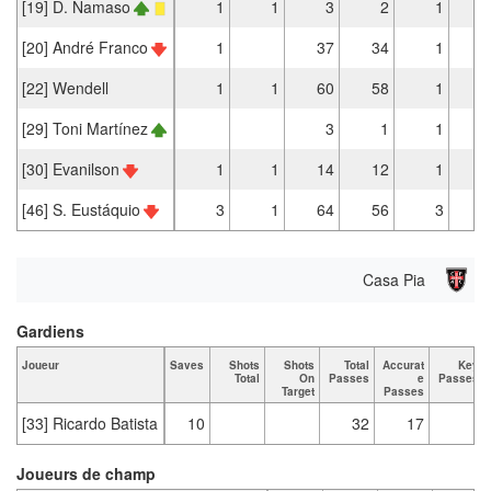
[19] D. Namaso
1
1
3
2
1
[20] André Franco
1
37
34
1
[22] Wendell
1
1
60
58
1
[29] Toni Martínez
3
1
1
[30] Evanilson
1
1
14
12
1
[46] S. Eustáquio
3
1
64
56
3
Casa Pia
Gardiens
Joueur
Saves
Shots
Shots
Total
Accurat
Key
Total
On
Passes
e
Passes
Target
Passes
[33] Ricardo Batista
10
32
17
Joueurs de champ