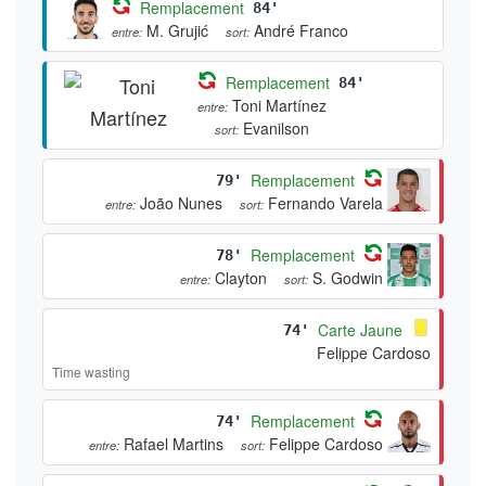
Remplacement
84'
M. Grujić
André Franco
entre:
sort:
Remplacement
84'
Toni Martínez
entre:
Evanilson
sort:
Remplacement
79'
João Nunes
Fernando Varela
entre:
sort:
Remplacement
78'
Clayton
S. Godwin
entre:
sort:
Carte Jaune
74'
Felippe Cardoso
Time wasting
Remplacement
74'
Rafael Martins
Felippe Cardoso
entre:
sort: