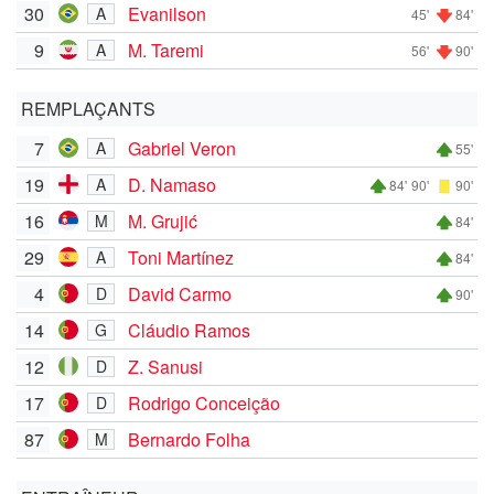
30
Evanilson
A
45'
84'
9
M. Taremi
A
56'
90'
REMPLAÇANTS
7
Gabriel Veron
A
55'
19
D. Namaso
A
84'
90'
90'
16
M. Grujić
M
84'
29
Toni Martínez
A
84'
4
David Carmo
D
90'
14
Cláudio Ramos
G
12
Z. Sanusi
D
17
Rodrigo Conceição
D
87
Bernardo Folha
M