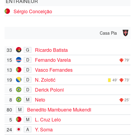
ENTRAÎNEUR
Sérgio Conceição
Casa Pia
33
Ricardo Batista
G
15
Fernando Varela
D
79'
13
Vasco Fernandes
D
19
N. Zolotić
D
49'
73'
6
Derick Poloni
D
8
Neto
M
25'
80
Benedito Mambuene Mukendi
M
5
L. Cruz Lelo
M
24
Y. Soma
A