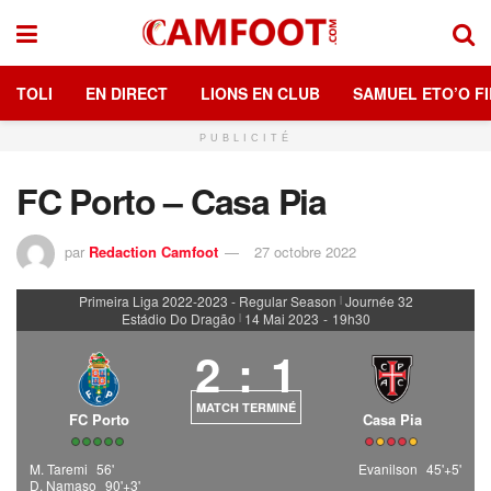
TOLI
EN DIRECT
LIONS EN CLUB
SAMUEL ETO’O FI
PUBLICITÉ
FC Porto – Casa Pia
par
Redaction Camfoot
27 octobre 2022
Primeira Liga 2022-2023 - Regular Season
Journée 32
|
Estádio Do Dragão
14 Mai 2023
-
19h30
|
2
:
1
MATCH TERMINÉ
FC Porto
Casa Pia
M. Taremi
56'
Evanilson
45'+5'
D. Namaso
90'+3'