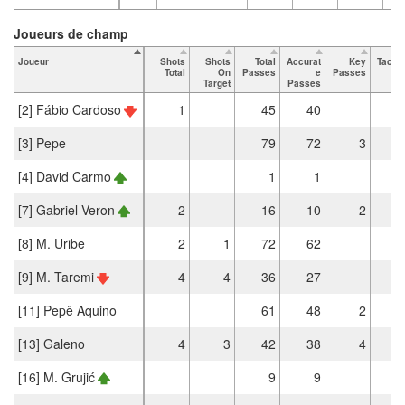
Joueurs de champ
Joueur
Shots
Shots
Total
Accurat
Key
Tackl
Total
On
Passes
e
Passes
Tot
Target
Passes
[2] Fábio Cardoso
1
45
40
[3] Pepe
79
72
3
[4] David Carmo
1
1
[7] Gabriel Veron
2
16
10
2
[8] M. Uribe
2
1
72
62
[9] M. Taremi
4
4
36
27
[11] Pepê Aquino
61
48
2
[13] Galeno
4
3
42
38
4
[16] M. Grujić
9
9