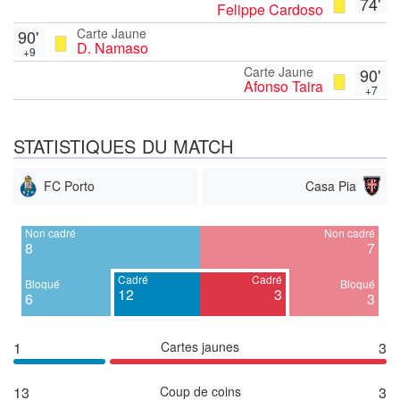
74'
Felippe Cardoso
Carte Jaune
90'
D. Namaso
+9
Carte Jaune
90'
Afonso Taira
+7
STATISTIQUES DU MATCH
FC Porto
Casa Pia
Non cadré
Non cadré
8
7
Cadré
Cadré
Bloqué
Bloqué
12
3
6
3
1
Cartes jaunes
3
13
Coup de coins
3