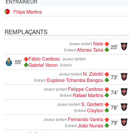
ENTRAÎNEUR
Filipe Martins
REMPLAÇANTS
Neto
Joueur sortant
25'
Afonso Taira
Entrant
Fábio Cardoso
Joueur sortant
55'
Gabriel Veron
Entrant
N. Zolotić
Joueur sortant
73'
Duplexe Tchamba Bangou
Entrant
Felippe Cardoso
Joueur sortant
74'
Rafael Martins
Entrant
S. Godwin
Joueur sortant
78'
Clayton
Entrant
Fernando Varela
Joueur sortant
79'
João Nunes
Entrant