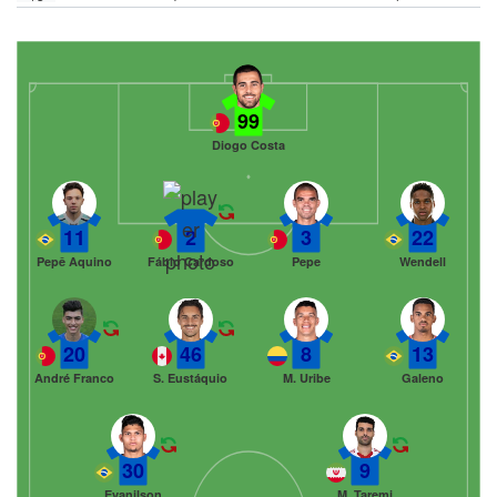
99
Diogo Costa
11
2
3
22
Pepê Aquino
Fábio Cardoso
Pepe
Wendell
20
46
8
13
André Franco
S. Eustáquio
M. Uribe
Galeno
30
9
Evanilson
M. Taremi