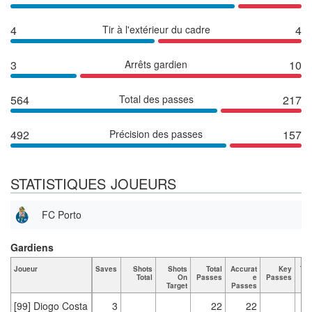
4
Tir à l'extérieur du cadre
4
3
Arrêts gardien
10
564
Total des passes
217
492
Précision des passes
157
STATISTIQUES JOUEURS
FC Porto
Gardiens
Joueur
Saves
Shots
Shots
Total
Accurat
Key
Tac
Total
On
Passes
e
Passes
Target
Passes
[99] Diogo Costa
3
22
22