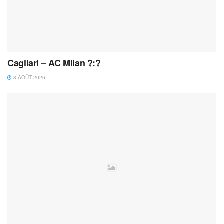
Cagliari – AC Milan ?:?
8 AOÛT 2026