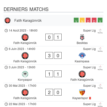
DERNIERS MATCHS
Fatih Karagümrük
V
N
D
D
V
14 Août 2023
-
18h00
Super Lig
0
1
Fatih Karagümrük
Besiktas
6 Juin 2023
-
14h00
Super Lig
3
0
Fatih Karagümrük
Kasimpasa
3 Juin 2023
-
13h00
Super Lig
1
1
Konyaspor
Fatih Karagümrük
30 Mai 2023
-
17h00
Super Lig
2
0
Fatih Karagümrük
Kayserispor
22 Mai 2023
-
17h00
Super Lig