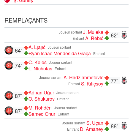
Ş. Güneş
REMPLAÇANTS
J. Muleka
Joueur sortant
62'
A. Rebić
Entrant
A. Ljajić
Joueur sortant
64'
Ryan Isaac Mendes da Graça
Entrant
C. Keles
Joueur sortant
74'
L. Nicholas
Entrant
A. Hadžiahmetović
Joueur sortant
77'
S. Kılıçsoy
Entrant
Adnan Uğur
Joueur sortant
87'
O. Shukurov
Entrant
M. Rohdén
Joueur sortant
87'
Samed Onur
Entrant
S. Uçan
Joueur sortant
88'
D. Amartey
Entrant