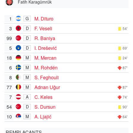
Fatih Karagümrük
1
M. Dituro
G
3
F. Veseli
D
54'
99
R. Baniya
D
5
I. Drešević
D
69'
18
M. Mercan
M
24'
6
M. Rohdén
M
87'
8
S. Feghouli
M
77
Adnan Uğur
M
87'
7
C. Keles
A
74'
54
S. Dursun
D
90'
10
A. Ljajić
M
64'
REMPLAÇANTS