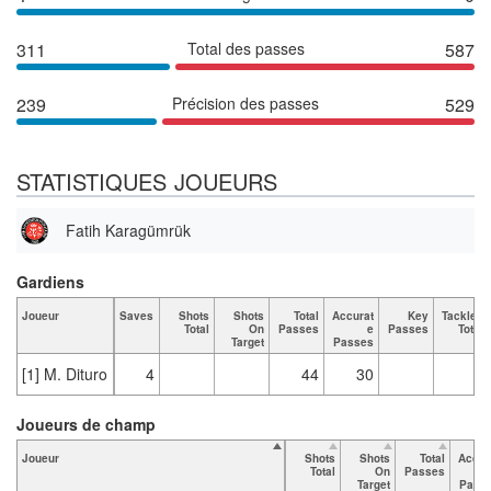
311
Total des passes
587
239
Précision des passes
529
STATISTIQUES JOUEURS
Fatih Karagümrük
Gardiens
Joueur
Saves
Shots
Shots
Total
Accurat
Key
Tackles
Total
On
Passes
e
Passes
Total
Target
Passes
[1] M. Dituro
4
44
30
Joueurs de champ
Joueur
Shots
Shots
Total
Accur
Total
On
Passes
Target
Pass