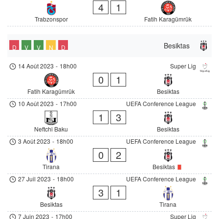
4
1
Trabzonspor
Fatih Karagümrük
Besiktas
D
V
V
N
D
14 Août 2023
-
18h00
Super Lig
0
1
Fatih Karagümrük
Besiktas
10 Août 2023
-
17h00
UEFA Conference League
1
3
Neftchi Baku
Besiktas
3 Août 2023
-
18h00
UEFA Conference League
0
2
Tirana
Besiktas
27 Juil 2023
-
18h00
UEFA Conference League
3
1
Besiktas
Tirana
7 Juin 2023
-
17h00
Super Lig