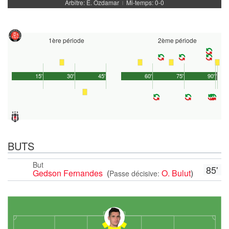
Arbitre: E. Özdamar
Mi-temps: 0-0
|
1ère période
2ème période
15'
30'
45'
60'
75'
90'
1'
BUTS
But
85'
Gedson Fernandes
(
O. Bulut
)
Passe décisive: