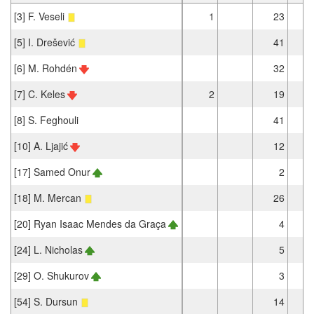
[3] F. Veseli
1
23
1
[5] I. Drešević
41
3
[6] M. Rohdén
32
2
[7] C. Keles
2
19
1
[8] S. Feghouli
41
3
[10] A. Ljajić
12
1
[17] Samed Onur
2
[18] M. Mercan
26
2
[20] Ryan Isaac Mendes da Graça
4
[24] L. Nicholas
5
[29] O. Shukurov
3
[54] S. Dursun
14