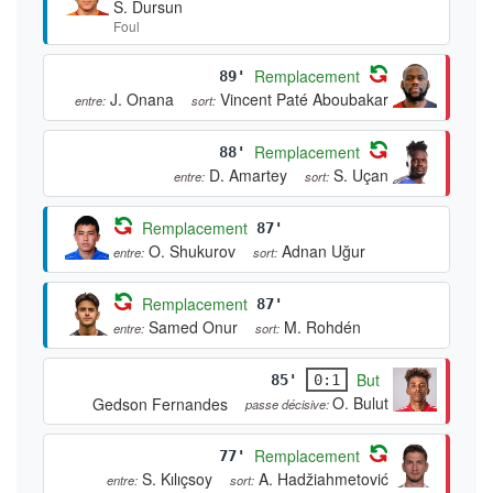
S. Dursun
Foul
Remplacement
89'
J. Onana
Vincent Paté Aboubakar
entre:
sort:
Remplacement
88'
D. Amartey
S. Uçan
entre:
sort:
Remplacement
87'
O. Shukurov
Adnan Uğur
entre:
sort:
Remplacement
87'
Samed Onur
M. Rohdén
entre:
sort:
But
85'
0:1
O. Bulut
Gedson Fernandes
passe décisive:
Remplacement
77'
S. Kılıçsoy
A. Hadžiahmetović
entre:
sort: