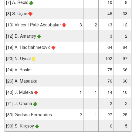
[7] A. Rebić
10
8
[8] S. Uçan
45
38
[10] Vincent Paté Aboubakar
3
2
13
12
[12] D. Amartey
3
2
[19] A. Hadžiahmetović
64
64
[20] N. Uysal
102
97
[24] V. Rosier
75
66
[26] A. Masuaku
76
66
[40] J. Muleka
1
1
14
10
[71] J. Onana
2
2
[83] Gedson Fernandes
2
1
27
25
[90] S. Kılıçsoy
6
5