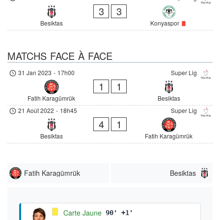
3
3
Besiktas
Konyaspor
MATCHS FACE À FACE
31 Jan 2023
-
17h00
Super Lig
1
1
Fatih Karagümrük
Besiktas
21 Août 2022
-
18h45
Super Lig
4
1
Besiktas
Fatih Karagümrük
Fatih Karagümrük
Besiktas
Carte Jaune
90' +1'