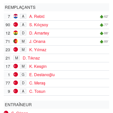
REMPLAÇANTS
7
A. Rebić
A
62'
90
S. Kılıçsoy
A
77'
12
D. Amartey
D
88'
71
J. Onana
M
89'
23
K. Yılmaz
M
21
D. Tıknaz
M
17
K. Kesgin
M
1
E. Destanoğlu
G
77
C. Meraş
D
9
C. Tosun
A
ENTRAÎNEUR