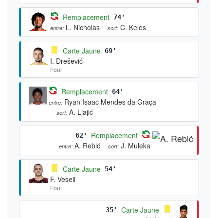
Remplacement
74'
L. Nicholas
C. Keles
entre:
sort:
Carte Jaune
69'
I. Drešević
Foul
Remplacement
64'
Ryan Isaac Mendes da Graça
entre:
A. Ljajić
sort:
Remplacement
62'
A. Rebić
J. Muleka
entre:
sort:
Carte Jaune
54'
F. Veseli
Foul
Carte Jaune
35'