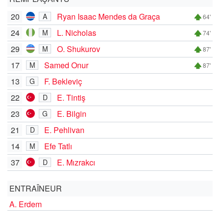
20
Ryan Isaac Mendes da Graça
A
64'
24
L. Nicholas
M
74'
29
O. Shukurov
M
87'
17
Samed Onur
M
87'
13
F. Bekleviç
G
22
E. Tintiş
D
23
E. Bilgin
G
21
E. Pehlivan
D
14
Efe Tatlı
M
37
E. Mızrakcı
D
ENTRAÎNEUR
A. Erdem