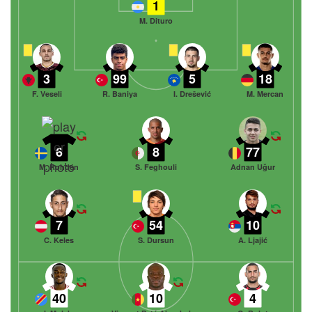
1
M. Dituro
3
99
5
18
F. Veseli
R. Baniya
I. Drešević
M. Mercan
6
8
77
M. Rohdén
S. Feghouli
Adnan Uğur
7
54
10
C. Keles
S. Dursun
A. Ljajić
40
10
4