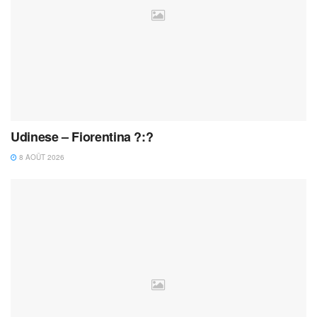
Udinese – Fiorentina ?:?
8 AOÛT 2026