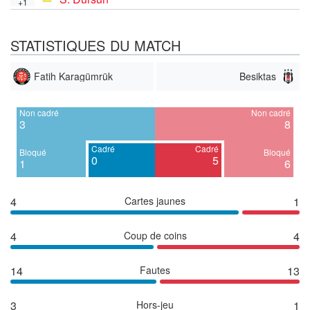
+1
STATISTIQUES DU MATCH
Fatih Karagümrük
Besiktas
Non cadré
Non cadré
3
8
Cadré
Cadré
Bloqué
Bloqué
0
5
1
6
4
Cartes jaunes
1
4
Coup de coins
4
14
Fautes
13
3
Hors-jeu
1