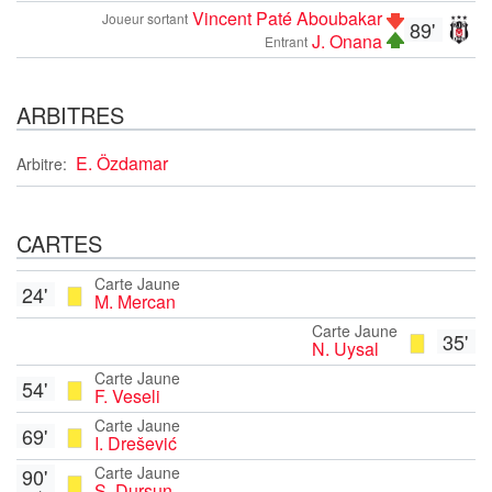
Vincent Paté Aboubakar
Joueur sortant
89'
J. Onana
Entrant
ARBITRES
E. Özdamar
Arbitre:
CARTES
Carte Jaune
24'
M. Mercan
Carte Jaune
35'
N. Uysal
Carte Jaune
54'
F. Veseli
Carte Jaune
69'
I. Drešević
Carte Jaune
90'
S. Dursun