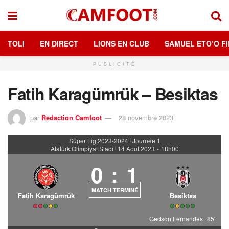
TOLI
EN DIRECT
LIONS EN CLUB
SAMUEL ETO’O FI
PUBLICITÉ
Fatih Karagümrük – Besiktas
par
Redaction Camfoot
28 novembre 2023
Süper Lig 2023-2024
Journée 1
|
Atatürk Olimpiyat Stadı
14 Août 2023
-
18h00
|
0
:
1
MATCH TERMINÉ
Fatih Karagümrük
Besiktas
Gedson Fernandes
85'