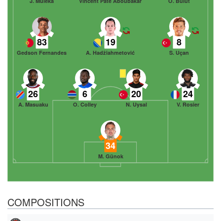
J. Muleka
Vincent Paté Aboubakar
O. Bulut
83
19
8
Gedson Fernandes
A. Hadžiahmetović
S. Uçan
26
6
20
24
A. Masuaku
O. Colley
N. Uysal
V. Rosier
34
M. Günok
COMPOSITIONS