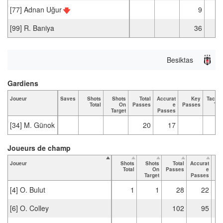
[77] Adnan Uğur
9
[99] R. Baniya
36
3
Besiktas
Gardiens
Joueur
Saves
Shots
Shots
Total
Accurat
Key
Tackle
Total
On
Passes
e
Passes
Tot
Target
Passes
[34] M. Günok
20
17
Joueurs de champ
Joueur
Shots
Shots
Total
Accurat
Total
On
Passes
e
Pa
Target
Passes
[4] O. Bulut
1
1
28
22
[6] O. Colley
102
95