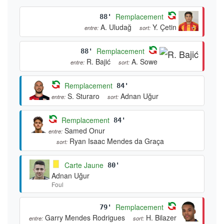
Remplacement
88'
A. Uludağ
Y. Çetin
entre:
sort:
Remplacement
88'
R. Bajić
A. Sowe
entre:
sort:
Remplacement
84'
S. Sturaro
Adnan Uğur
entre:
sort:
Remplacement
84'
Samed Onur
entre:
Ryan Isaac Mendes da Graça
sort:
Carte Jaune
80'
Adnan Uğur
Foul
Remplacement
79'
Garry Mendes Rodrigues
H. Bilazer
entre:
sort: