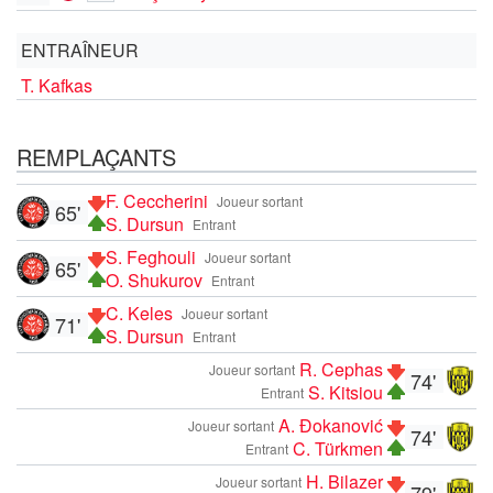
ENTRAÎNEUR
T. Kafkas
REMPLAÇANTS
F. Ceccherini
Joueur sortant
65'
S. Dursun
Entrant
S. Feghouli
Joueur sortant
65'
O. Shukurov
Entrant
C. Keles
Joueur sortant
71'
S. Dursun
Entrant
R. Cephas
Joueur sortant
74'
S. Kitsiou
Entrant
A. Đokanović
Joueur sortant
74'
C. Türkmen
Entrant
H. Bilazer
Joueur sortant
79'