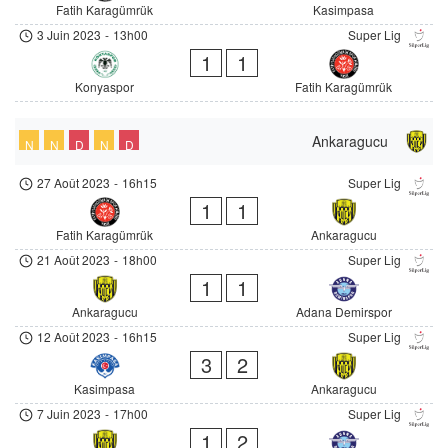
Fatih Karagümrük
Kasimpasa
3 Juin 2023
-
13h00
Super Lig
1
1
Konyaspor
Fatih Karagümrük
Ankaragucu
N
N
D
N
D
27 Août 2023
-
16h15
Super Lig
1
1
Fatih Karagümrük
Ankaragucu
21 Août 2023
-
18h00
Super Lig
1
1
Ankaragucu
Adana Demirspor
12 Août 2023
-
16h15
Super Lig
3
2
Kasimpasa
Ankaragucu
7 Juin 2023
-
17h00
Super Lig
1
2