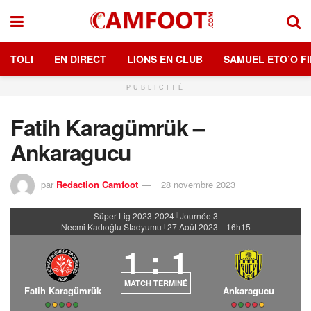
TOLI
EN DIRECT
LIONS EN CLUB
SAMUEL ETO’O FI
PUBLICITÉ
Fatih Karagümrük –
Ankaragucu
par
Redaction Camfoot
28 novembre 2023
Süper Lig 2023-2024
Journée 3
|
Necmi Kadıoğlu Stadyumu
27 Août 2023
-
16h15
|
1
:
1
MATCH TERMINÉ
Fatih Karagümrük
Ankaragucu