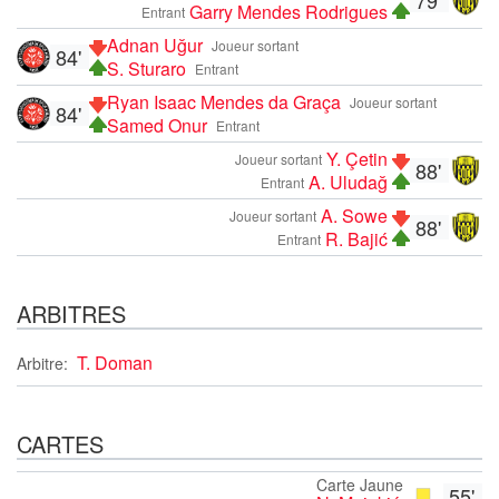
Garry Mendes Rodrigues
Entrant
Adnan Uğur
Joueur sortant
84'
S. Sturaro
Entrant
Ryan Isaac Mendes da Graça
Joueur sortant
84'
Samed Onur
Entrant
Y. Çetin
Joueur sortant
88'
A. Uludağ
Entrant
A. Sowe
Joueur sortant
88'
R. Bajić
Entrant
ARBITRES
T. Doman
Arbitre:
CARTES
Carte Jaune
55'