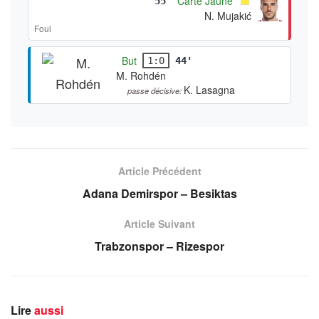
Carte Jaune
55'
N. Mujakić
Foul
But
1:0
44'
M. Rohdén
K. Lasagna
passe décisive:
Article Précédent
Adana Demirspor – Besiktas
Article Suivant
Trabzonspor – Rizespor
Lire
aussi