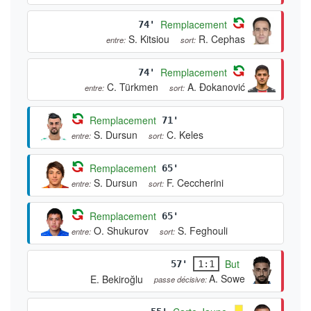
Remplacement
74'
S. Kitsiou
R. Cephas
entre:
sort:
Remplacement
74'
C. Türkmen
A. Đokanović
entre:
sort:
Remplacement
71'
S. Dursun
C. Keles
entre:
sort:
Remplacement
65'
S. Dursun
F. Ceccherini
entre:
sort:
Remplacement
65'
O. Shukurov
S. Feghouli
entre:
sort:
But
57'
1:1
A. Sowe
E. Bekiroğlu
passe décisive: