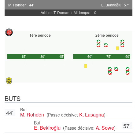
M. Rohdén
44'
E. Bekiroğlu
57'
Arbitre: T. Doman
Mi-temps: 1-0
|
1ère période
2ème période
15'
30'
45'
60'
75'
90'
BUTS
But
44'
M. Rohdén
(
:
K. Lasagna
)
Passe décisive
But
57'
E. Bekiroğlu
(
A. Sowe
)
Passe décisive: