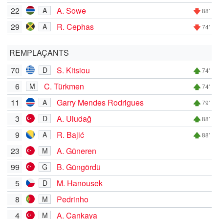
22
A. Sowe
A
88'
29
R. Cephas
A
74'
REMPLAÇANTS
70
S. Kitsiou
D
74'
6
C. Türkmen
M
74'
11
Garry Mendes Rodrigues
A
79'
3
A. Uludağ
D
88'
9
R. Bajić
A
88'
23
A. Güneren
M
99
B. Güngördü
G
5
M. Hanousek
D
8
Pedrinho
M
4
A. Çankaya
M