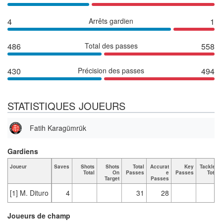
4
Arrêts gardien
1
486
Total des passes
558
430
Précision des passes
494
STATISTIQUES JOUEURS
Fatih Karagümrük
Gardiens
Joueur
Saves
Shots
Shots
Total
Accurat
Key
Tackles
Total
On
Passes
e
Passes
Total
Target
Passes
[1] M. Dituro
4
31
28
Joueurs de champ