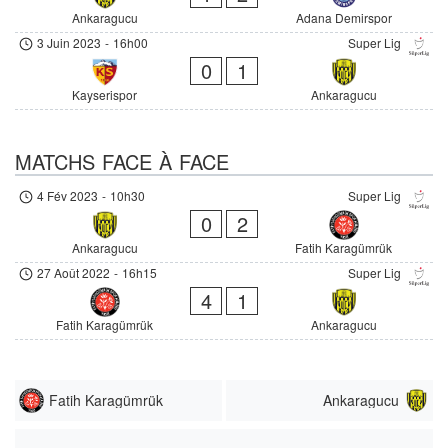
Ankaragucu
Adana Demirspor
3 Juin 2023
-
16h00
Super Lig
0
1
Kayserispor
Ankaragucu
MATCHS FACE À FACE
4 Fév 2023
-
10h30
Super Lig
0
2
Ankaragucu
Fatih Karagümrük
27 Août 2022
-
16h15
Super Lig
4
1
Fatih Karagümrük
Ankaragucu
Fatih Karagümrük
Ankaragucu