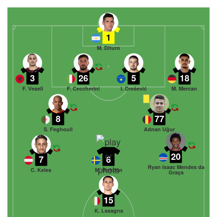
1
M. Dituro
3
26
5
18
F. Veseli
F. Ceccherini
I. Drešević
M. Mercan
8
77
S. Feghouli
Adnan Uğur
20
7
6
Ryan Isaac Mendes da
C. Keles
M. Rohdén
Graça
15
K. Lasagna