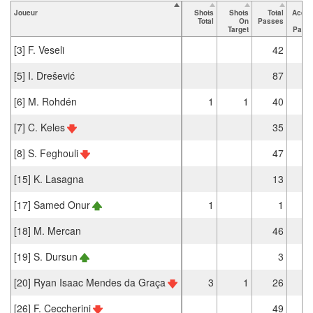
Joueur
Shots
Shots
Total
Accur
Total
On
Passes
Target
Pass
[3] F. Veseli
42
3
[5] I. Drešević
87
8
[6] M. Rohdén
1
1
40
3
[7] C. Keles
35
2
[8] S. Feghouli
47
4
[15] K. Lasagna
13
1
[17] Samed Onur
1
1
[18] M. Mercan
46
4
[19] S. Dursun
3
[20] Ryan Isaac Mendes da Graça
3
1
26
2
[26] F. Ceccherini
49
4