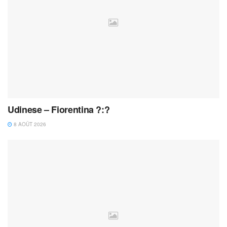
Udinese – Fiorentina ?:?
8 AOÛT 2026