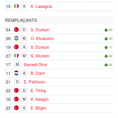
15
K. Lasagna
A
REMPLAÇANTS
54
S. Dursun
D
65'
29
O. Shukurov
M
65'
19
S. Dursun
A
71'
27
S. Sturaro
M
84'
17
Samed Onur
M
84'
11
B. Darri
A
21
E. Pehlivan
D
22
E. Tintiş
D
16
K. Kesgin
M
23
E. Bilgin
G