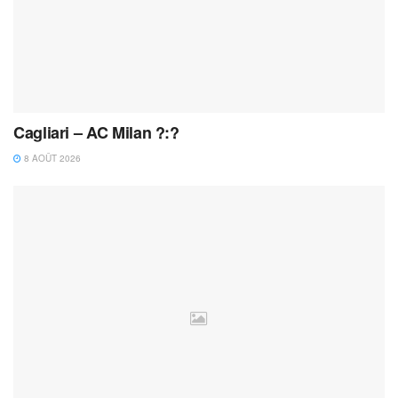
Cagliari – AC Milan ?:?
8 AOÛT 2026