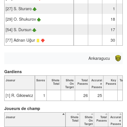
[27] S. Sturaro
1
[29] O. Shukurov
18
1
[54] S. Dursun
17
1
[77] Adnan Uğur
30
2
Ankaragucu
Gardiens
Joueur
Saves
Shots
Shots
Total
Accurat
Key
Tack
Total
On
Passes
e
Passes
To
Target
Passes
[1] R. Gikiewicz
1
26
25
Joueurs de champ
Joueur
Shots
Shots
Total
Accurat
Total
On
Passes
e
P
Target
Passes