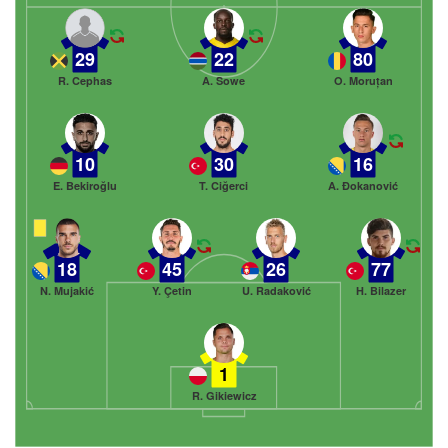
29
22
80
R. Cephas
A. Sowe
O. Moruțan
10
30
16
E. Bekiroğlu
T. Ciğerci
A. Đokanović
18
45
26
77
N. Mujakić
Y. Çetin
U. Radaković
H. Bilazer
1
R. Gikiewicz