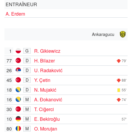
ENTRAÎNEUR
A. Erdem
Ankaragucu
1
R. Gikiewicz
G
77
H. Bilazer
D
79'
26
U. Radaković
D
45
Y. Çetin
D
88'
18
N. Mujakić
D
55'
16
A. Đokanović
M
74'
30
T. Ciğerci
M
10
E. Bekiroğlu
M
57'
80
O. Moruțan
M