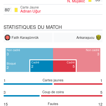
N. Mujakić
Carte Jaune
80'
Adnan Uğur
STATISTIQUES DU MATCH
Fatih Karagümrük
Ankaragucu
Non cadré
Non cadré
3
3
Cadré
Cadré
Bloqué
2
5
2
1
Cartes jaunes
1
3
Coup de coins
5
15
Fautes
12