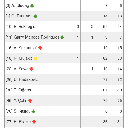
[3] A. Uludağ
9
8
[6] C. Türkmen
14
13
[10] E. Bekiroğlu
3
2
54
44
[11] Garry Mendes Rodrigues
1
1
9
7
[16] A. Đokanović
19
15
[18] N. Mujakić
1
62
53
[22] A. Sowe
1
1
16
14
[26] U. Radaković
77
72
[30] T. Ciğerci
101
89
[45] Y. Çetin
79
75
[70] S. Kitsiou
8
8
[77] H. Bilazer
36
31