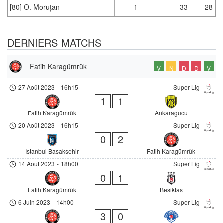
[80] O. Moruțan
1
33
28
DERNIERS MATCHS
Fatih Karagümrük
V
N
D
D
V
27 Août 2023
-
16h15
Super Lig
1
1
Fatih Karagümrük
Ankaragucu
20 Août 2023
-
16h15
Super Lig
0
2
Istanbul Basaksehir
Fatih Karagümrük
14 Août 2023
-
18h00
Super Lig
0
1
Fatih Karagümrük
Besiktas
6 Juin 2023
-
14h00
Super Lig
3
0