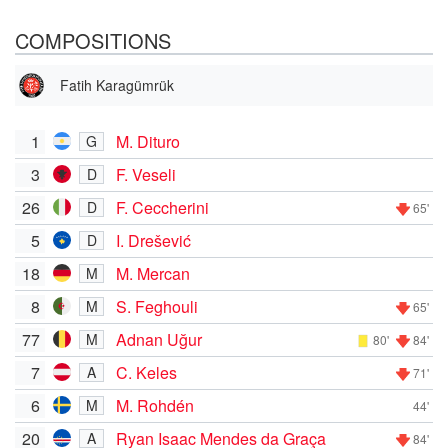
COMPOSITIONS
Fatih Karagümrük
1
M. Dituro
G
3
F. Veseli
D
26
F. Ceccherini
D
65'
5
I. Drešević
D
18
M. Mercan
M
8
S. Feghouli
M
65'
77
Adnan Uğur
M
80'
84'
7
C. Keles
A
71'
6
M. Rohdén
M
44'
20
Ryan Isaac Mendes da Graça
A
84'