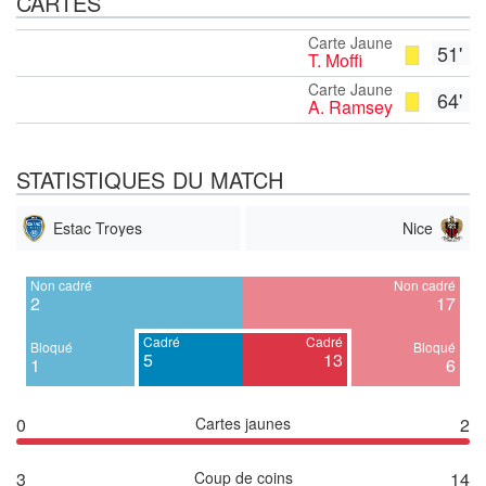
CARTES
Carte Jaune
51'
T. Moffi
Carte Jaune
64'
A. Ramsey
STATISTIQUES DU MATCH
Estac Troyes
Nice
Non cadré
Non cadré
2
17
Cadré
Cadré
Bloqué
Bloqué
5
13
1
6
0
Cartes jaunes
2
3
Coup de coins
14