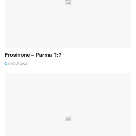
Frosinone – Parma ?:?
8 AOÛT 2026