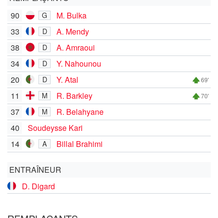
90
M. Bulka
G
33
A. Mendy
D
38
A. Amraoui
D
34
Y. Nahounou
D
20
Y. Atal
D
69'
11
R. Barkley
M
70'
37
R. Belahyane
M
40
Soudeysse Kari
14
Billal Brahimi
A
ENTRAÎNEUR
D. Digard