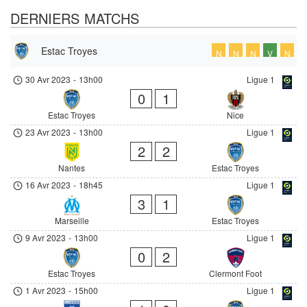
DERNIERS MATCHS
Estac Troyes
N
N
N
V
N
30 Avr 2023
-
13h00
Ligue 1
0
1
Estac Troyes
Nice
23 Avr 2023
-
13h00
Ligue 1
2
2
Nantes
Estac Troyes
16 Avr 2023
-
18h45
Ligue 1
3
1
Marseille
Estac Troyes
9 Avr 2023
-
13h00
Ligue 1
0
2
Estac Troyes
Clermont Foot
1 Avr 2023
-
15h00
Ligue 1