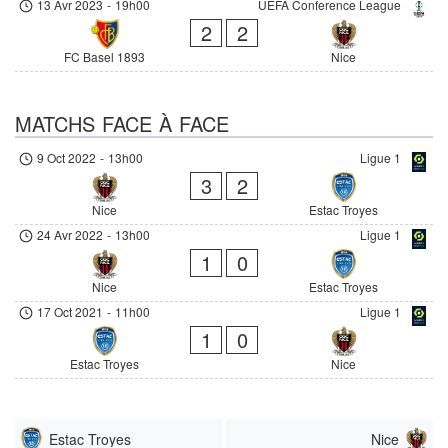
13 Avr 2023
-
19h00
UEFA Conference League
2
2
FC Basel 1893
Nice
MATCHS FACE À FACE
9 Oct 2022
-
13h00
Ligue 1
3
2
Nice
Estac Troyes
24 Avr 2022
-
13h00
Ligue 1
1
0
Nice
Estac Troyes
17 Oct 2021
-
11h00
Ligue 1
1
0
Estac Troyes
Nice
Estac Troyes
Nice