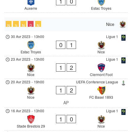
1
0
Auxerre
Estac Troyes
Nice
N
N
N
D
N
30 Avr 2023
-
13h00
Ligue 1
0
1
Estac Troyes
Nice
23 Avr 2023
-
13h00
Ligue 1
1
2
Nice
Clermont Foot
20 Avr 2023
-
19h00
UEFA Conference League
1
2
Nice
FC Basel 1893
AP
16 Avr 2023
-
13h00
Ligue 1
1
0
Stade Brestois 29
Nice