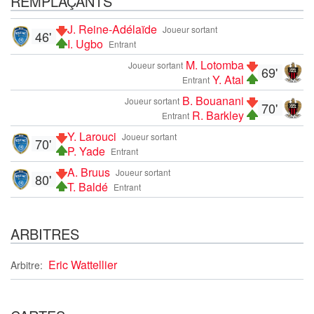
REMPLAÇANTS
J. Reine-Adélaïde
Joueur sortant
46'
I. Ugbo
Entrant
M. Lotomba
Joueur sortant
69'
Y. Atal
Entrant
B. Bouanani
Joueur sortant
70'
R. Barkley
Entrant
Y. Larouci
Joueur sortant
70'
P. Yade
Entrant
A. Bruus
Joueur sortant
80'
T. Baldé
Entrant
ARBITRES
Eric Wattellier
Arbitre: