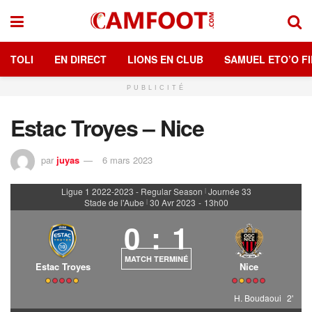
TOLI
EN DIRECT
LIONS EN CLUB
SAMUEL ETO’O FI
PUBLICITÉ
Estac Troyes – Nice
par
juyas
6 mars 2023
Ligue 1 2022-2023 - Regular Season
Journée 33
|
Stade de l'Aube
30 Avr 2023
-
13h00
|
0
:
1
MATCH TERMINÉ
Estac Troyes
Nice
H. Boudaoui
2'