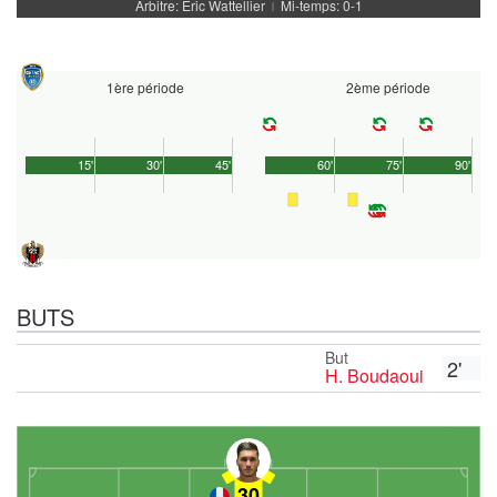
Arbitre: Eric Wattellier
Mi-temps: 0-1
|
1ère période
2ème période
15'
30'
45'
60'
75'
90'
BUTS
But
2'
H. Boudaoui
30