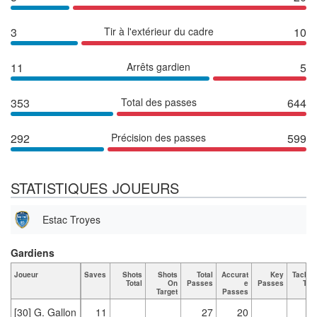
3
Tir à l'extérieur du cadre
10
11
Arrêts gardien
5
353
Total des passes
644
292
Précision des passes
599
STATISTIQUES JOUEURS
Estac Troyes
Gardiens
Joueur
Saves
Shots
Shots
Total
Accurat
Key
Tackle
Total
On
Passes
e
Passes
Tota
Target
Passes
[30] G. Gallon
11
27
20