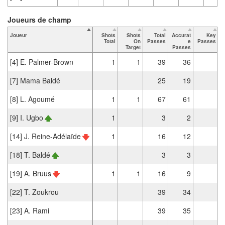
Joueurs de champ
Joueur
Shots
Shots
Total
Accurat
Key
T
Total
On
Passes
e
Passes
Target
Passes
[4] E. Palmer-Brown
1
1
39
36
[7] Mama Baldé
25
19
[8] L. Agoumé
1
1
67
61
[9] I. Ugbo
1
3
2
[14] J. Reine-Adélaïde
1
16
12
[18] T. Baldé
3
3
[19] A. Bruus
1
1
16
9
[22] T. Zoukrou
39
34
[23] A. Rami
39
35