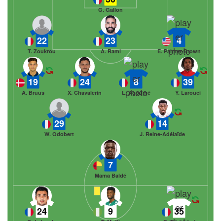
G. Gallon
22
23
4
T. Zoukrou
A. Rami
E. Palmer-Brown
19
24
8
39
A. Bruus
X. Chavalerin
L. Agoumé
Y. Larouci
29
14
W. Odobert
J. Reine-Adélaïde
7
Mama Baldé
24
9
35