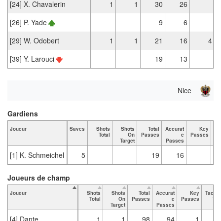
[24] X. Chavalerin
1
1
30
26
[26] P. Yade
9
6
[29] W. Odobert
1
1
21
16
4
[39] Y. Larouci
19
13
Nice
Gardiens
Joueur
Saves
Shots
Shots
Total
Accurat
Key
Ta
Total
On
Passes
e
Passes
Target
Passes
[1] K. Schmeichel
5
19
16
Joueurs de champ
Joueur
Shots
Shots
Total
Accurat
Key
Tackl
Total
On
Passes
e
Passes
Tot
Target
Passes
[4] Dante
1
1
98
94
1