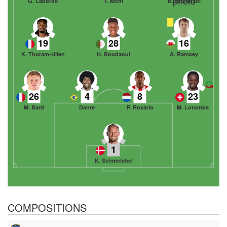
G. Laborde
T. Moffi
B. Bouanani
19
28
16
K. Thuram-Ulien
H. Boudaoui
A. Ramsey
26
4
8
23
M. Bard
Dante
P. Rosario
M. Lotomba
1
K. Schmeichel
COMPOSITIONS