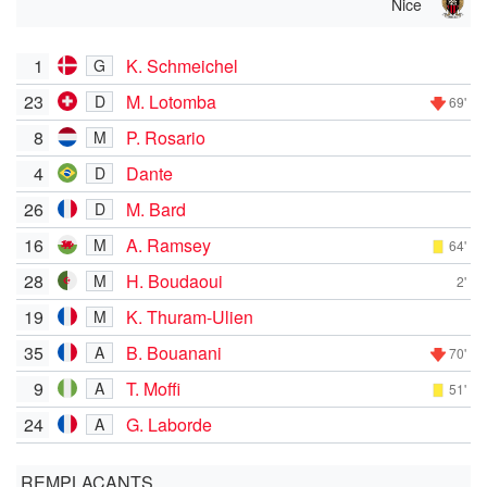
Nice
1
K. Schmeichel
G
23
M. Lotomba
D
69'
8
P. Rosario
M
4
Dante
D
26
M. Bard
D
16
A. Ramsey
M
64'
28
H. Boudaoui
M
2'
19
K. Thuram-Ulien
M
35
B. Bouanani
A
70'
9
T. Moffi
A
51'
24
G. Laborde
A
REMPLAÇANTS