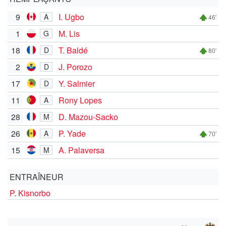
9
I. Ugbo
A
46'
1
M. Lis
G
18
T. Baldé
D
80'
2
J. Porozo
D
17
Y. Salmier
D
11
Rony Lopes
A
28
D. Mazou-Sacko
M
26
P. Yade
A
70'
15
A. Palaversa
M
ENTRAÎNEUR
P. Kisnorbo