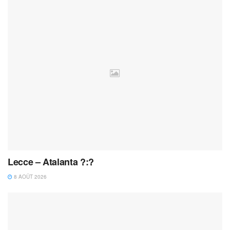
Lecce – Atalanta ?:?
8 AOÛT 2026