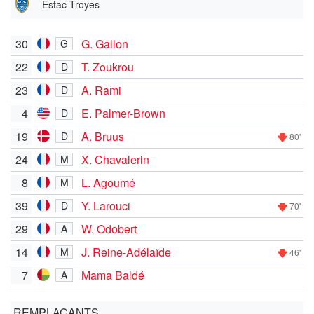
Estac Troyes
30
G. Gallon
G
22
T. Zoukrou
D
23
A. Rami
D
4
E. Palmer-Brown
D
19
A. Bruus
D
80'
24
X. Chavalerin
M
8
L. Agoumé
M
39
Y. Larouci
D
70'
29
W. Odobert
A
14
J. Reine-Adélaïde
M
46'
7
Mama Baldé
A
REMPLAÇANTS