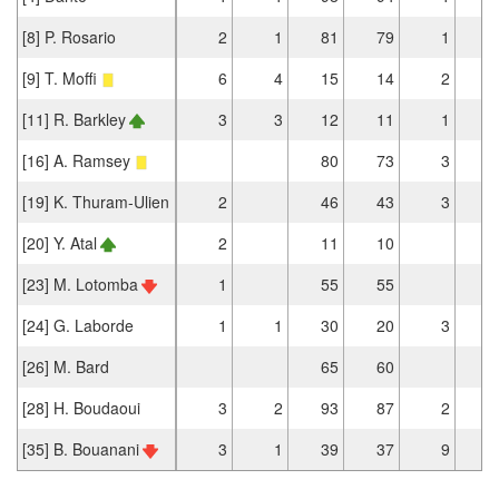
[8] P. Rosario
2
1
81
79
1
[9] T. Moffi
6
4
15
14
2
[11] R. Barkley
3
3
12
11
1
[16] A. Ramsey
80
73
3
[19] K. Thuram-Ulien
2
46
43
3
[20] Y. Atal
2
11
10
[23] M. Lotomba
1
55
55
[24] G. Laborde
1
1
30
20
3
[26] M. Bard
65
60
[28] H. Boudaoui
3
2
93
87
2
[35] B. Bouanani
3
1
39
37
9