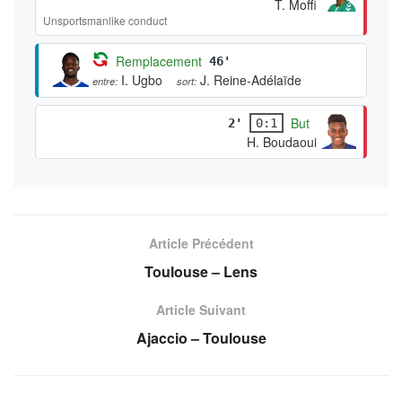
T. Moffi
Unsportsmanlike conduct
Remplacement
46'
I. Ugbo
J. Reine-Adélaïde
entre:
sort:
But
2'
0:1
H. Boudaoui
Article Précédent
Toulouse – Lens
Article Suivant
Ajaccio – Toulouse