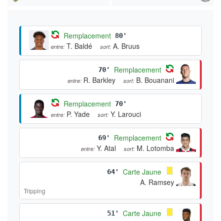
Remplacement
80'
T. Baldé
A. Bruus
entre:
sort:
Remplacement
70'
R. Barkley
B. Bouanani
entre:
sort:
Remplacement
70'
P. Yade
Y. Larouci
entre:
sort:
Remplacement
69'
Y. Atal
M. Lotomba
entre:
sort:
Carte Jaune
64'
A. Ramsey
Tripping
Carte Jaune
51'