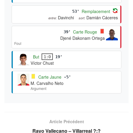
Remplacement
53'
Davinchi
Damián Cáceres
entre:
sort:
Carte Rouge
39'
Djené Dakonam Ortega
Foul
But
1:0
19'
Víctor Chust
Carte Jaune
-5'
M. Carvalho Neto
Argument
Article Précédent
Rayo Vallecano – Villarreal ?:?