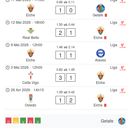
0.66
0.11
xG
1
0
Elche
Getafe
12 Mai 2026
-
18h00
Liga
1.50
0.44
xG
2
1
Real Betis
Elche
9 Mai 2026
-
12h00
Liga
1.46
2.14
xG
1
1
Elche
Alaves
3 Mai 2026
-
12h00
Liga
0.82
1.45
xG
3
1
Celta Vigo
Elche
26 Avr 2026
-
14h15
Liga
1.09
0.42
xG
1
2
Oviedo
Elche
Getafe
D
N
V
D
V