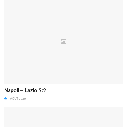
Napoli – Lazio ?:?
4 AOÛT 2026