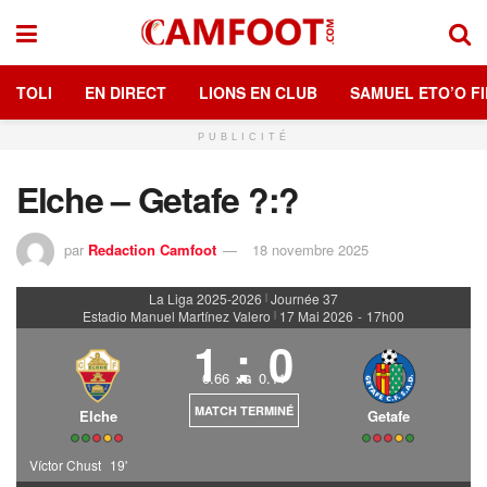
TOLI
EN DIRECT
LIONS EN CLUB
SAMUEL ETO’O FI
PUBLICITÉ
Elche – Getafe ?:?
par
Redaction Camfoot
18 novembre 2025
La Liga 2025-2026
Journée 37
|
Estadio Manuel Martínez Valero
17 Mai 2026
-
17h00
|
1
:
0
0.66
0.11
xG
MATCH TERMINÉ
Elche
Getafe
Víctor Chust
19'