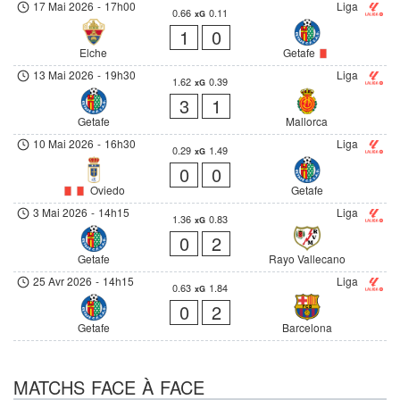
17 Mai 2026
-
17h00
Liga
0.66
0.11
xG
1
0
Elche
Getafe
13 Mai 2026
-
19h30
Liga
1.62
0.39
xG
3
1
Getafe
Mallorca
10 Mai 2026
-
16h30
Liga
0.29
1.49
xG
0
0
Oviedo
Getafe
3 Mai 2026
-
14h15
Liga
1.36
0.83
xG
0
2
Getafe
Rayo Vallecano
25 Avr 2026
-
14h15
Liga
0.63
1.84
xG
0
2
Getafe
Barcelona
MATCHS FACE À FACE