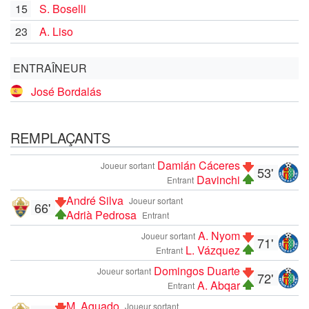
15
S. Boselli
23
A. Liso
ENTRAÎNEUR
José Bordalás
REMPLAÇANTS
Damián Cáceres
Joueur sortant
53'
Davinchi
Entrant
André Silva
Joueur sortant
66'
Adrià Pedrosa
Entrant
A. Nyom
Joueur sortant
71'
L. Vázquez
Entrant
Domingos Duarte
Joueur sortant
72'
A. Abqar
Entrant
M. Aguado
Joueur sortant