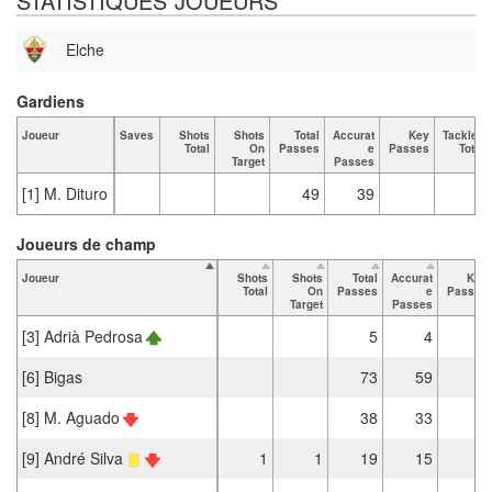
STATISTIQUES JOUEURS
Elche
Gardiens
Joueur
Saves
Shots
Shots
Total
Accurat
Key
Tackles
Total
On
Passes
e
Passes
Total
Target
Passes
[1] M. Dituro
49
39
Joueurs de champ
Joueur
Shots
Shots
Total
Accurat
Key
Total
On
Passes
e
Passes
Target
Passes
[3] Adrià Pedrosa
5
4
[6] Bigas
73
59
1
[8] M. Aguado
38
33
1
[9] André Silva
1
1
19
15
3