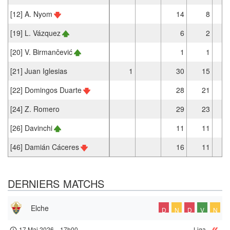
[12] A. Nyom
14
8
[19] L. Vázquez
6
2
[20] V. Birmančević
1
1
[21] Juan Iglesias
1
30
15
[22] Domingos Duarte
28
21
[24] Z. Romero
29
23
[26] Davinchi
11
11
[46] Damián Cáceres
16
11
DERNIERS MATCHS
Elche
D
N
D
V
N
17 Mai 2026
-
17h00
Liga