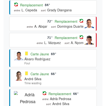
Remplacement
84'
L. Cepeda
Grady Diangana
entre:
sort:
Remplacement
72'
A. Abqar
Domingos Duarte
entre:
sort:
Remplacement
71'
L. Vázquez
A. Nyom
entre:
sort:
Carte Jaune
69'
Álvaro Rodríguez
Foul
Carte Jaune
66'
André Silva
Time wasting
Remplacement
66'
Adrià Pedrosa
entre:
André Silva
sort: