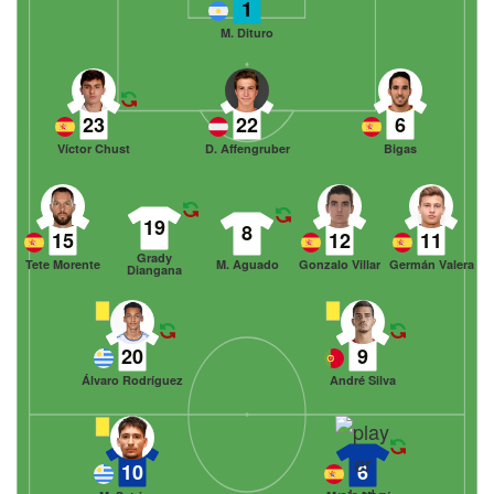
1
M. Dituro
23
22
6
Víctor Chust
D. Affengruber
Bigas
19
8
15
12
11
Grady
Tete Morente
M. Aguado
Gonzalo Villar
Germán Valera
Diangana
20
9
Álvaro Rodríguez
André Silva
10
6