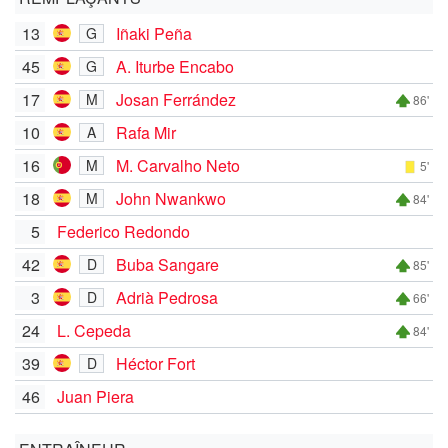
13
Iñaki Peña
G
45
A. Iturbe Encabo
G
17
Josan Ferrández
M
86'
10
Rafa Mir
A
16
M. Carvalho Neto
M
5'
18
John Nwankwo
M
84'
5
Federico Redondo
42
Buba Sangare
D
85'
3
Adrià Pedrosa
D
66'
24
L. Cepeda
84'
39
Héctor Fort
D
46
Juan Piera