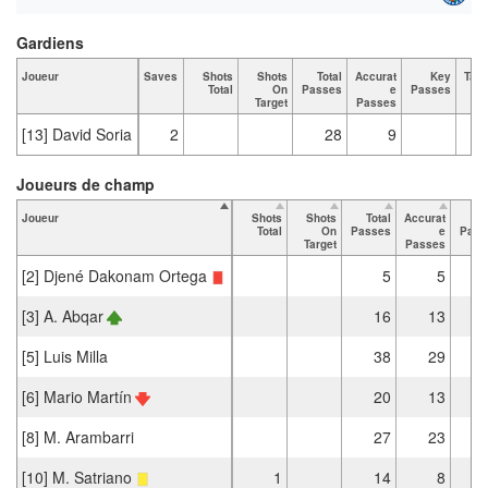
Gardiens
Joueur
Saves
Shots
Shots
Total
Accurat
Key
Tack
Total
On
Passes
e
Passes
T
Target
Passes
[13] David Soria
2
28
9
Joueurs de champ
Joueur
Shots
Shots
Total
Accurat
K
Total
On
Passes
e
Pass
Target
Passes
[2] Djené Dakonam Ortega
5
5
[3] A. Abqar
16
13
[5] Luis Milla
38
29
[6] Mario Martín
20
13
[8] M. Arambarri
27
23
[10] M. Satriano
1
14
8