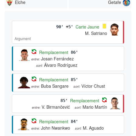
Elche
Getafe
Carte Jaune
90' +5'
M. Satriano
Argument
Remplacement
86'
Josan Ferrández
entre:
Álvaro Rodríguez
sort:
Remplacement
85'
Buba Sangare
Víctor Chust
entre:
sort:
Remplacement
85'
V. Birmančević
Mario Martín
entre:
sort:
Remplacement
84'
John Nwankwo
M. Aguado
entre:
sort: