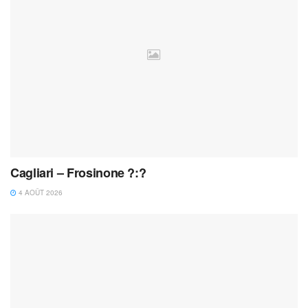
Cagliari – Frosinone ?:?
4 AOÛT 2026