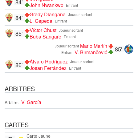
84'
John Nwankwo
Entrant
Grady Diangana
Joueur sortant
84'
L. Cepeda
Entrant
Víctor Chust
Joueur sortant
85'
Buba Sangare
Entrant
Mario Martín
Joueur sortant
85'
V. Birmančević
Entrant
Álvaro Rodríguez
Joueur sortant
86'
Josan Ferrández
Entrant
ARBITRES
V. García
Arbitre:
CARTES
Carte Jaune