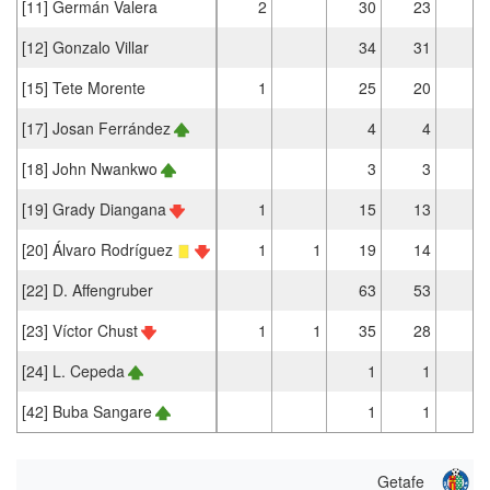
[11] Germán Valera
2
30
23
1
[12] Gonzalo Villar
34
31
[15] Tete Morente
1
25
20
1
[17] Josan Ferrández
4
4
[18] John Nwankwo
3
3
[19] Grady Diangana
1
15
13
1
[20] Álvaro Rodríguez
1
1
19
14
[22] D. Affengruber
63
53
[23] Víctor Chust
1
1
35
28
[24] L. Cepeda
1
1
[42] Buba Sangare
1
1
Getafe