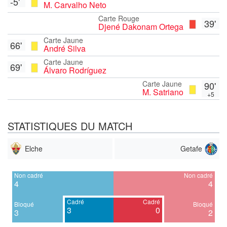
-5'
M. Carvalho Neto
Carte Rouge
39'
Djené Dakonam Ortega
Carte Jaune
66'
André Silva
Carte Jaune
69'
Álvaro Rodríguez
Carte Jaune
90'
M. Satriano
+5
STATISTIQUES DU MATCH
Elche
Getafe
Non cadré
Non cadré
4
4
Cadré
Cadré
Bloqué
Bloqué
3
0
3
2