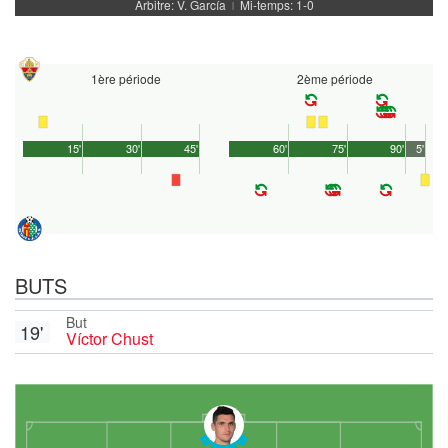
Arbitre: V. García
Mi-temps: 1-0
|
1ère période
2ème période
15'
30'
45'
60'
75'
90'
5'
BUTS
But
19'
Víctor Chust