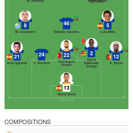
M. Satriano
Mario Martín
46
8
5
M. Arambarri
Damián Cáceres
Luis Milla
2
24
22
21
12
Djené
Domingos
Juan Iglesias
Z. Romero
Dakonam
A. Nyom
Duarte
Ortega
13
David Soria
COMPOSITIONS