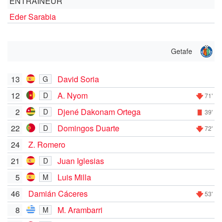
ENTRAÎNEUR
Eder Sarabia
Getafe
13
David Soria
G
12
A. Nyom
D
71'
2
Djené Dakonam Ortega
D
39'
22
Domingos Duarte
D
72'
24
Z. Romero
21
Juan Iglesias
D
5
Luis Milla
M
46
Damián Cáceres
53'
8
M. Arambarri
M