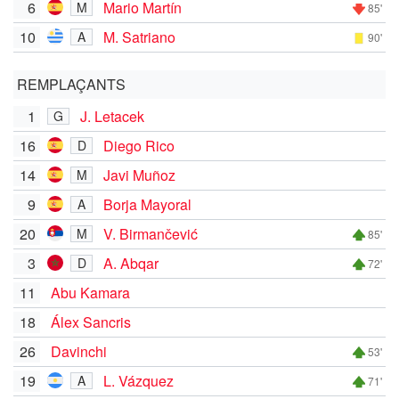
6
Mario Martín
M
85'
10
M. Satriano
A
90'
REMPLAÇANTS
1
J. Letacek
G
16
Diego Rico
D
14
Javi Muñoz
M
9
Borja Mayoral
A
20
V. Birmančević
M
85'
3
A. Abqar
D
72'
11
Abu Kamara
18
Álex Sancris
26
Davinchi
53'
19
L. Vázquez
A
71'