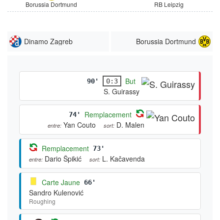
Borussia Dortmund
RB Leipzig
Dinamo Zagreb
Borussia Dortmund
But
90'
0:3
S. Guirassy
Remplacement
74'
Yan Couto
D. Malen
entre:
sort:
Remplacement
73'
Dario Špikić
L. Kačavenda
entre:
sort:
Carte Jaune
66'
Sandro Kulenović
Roughing