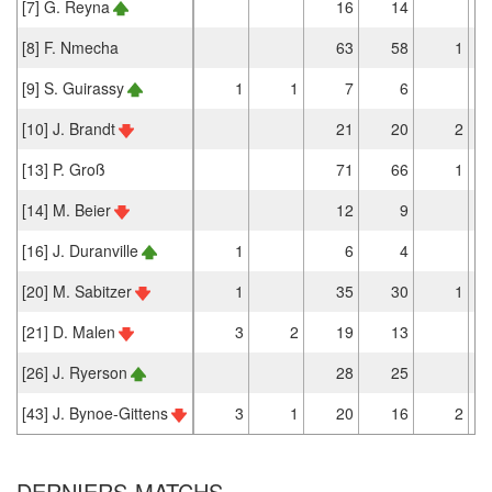
[7] G. Reyna
16
14
[8] F. Nmecha
63
58
1
[9] S. Guirassy
1
1
7
6
[10] J. Brandt
21
20
2
[13] P. Groß
71
66
1
[14] M. Beier
12
9
[16] J. Duranville
1
6
4
[20] M. Sabitzer
1
35
30
1
[21] D. Malen
3
2
19
13
[26] J. Ryerson
28
25
[43] J. Bynoe-Gittens
3
1
20
16
2
DERNIERS MATCHS