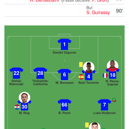
But
90'
S. Guirassy
1
Danijel Zagorac
22
28
6
18
4
Kévin
Stefan
Théophile-
R. Pierre-
M. Bernauer
Raúl Torrente
Ristovski
Catherine
Gabriel
66
7
30
M. Rog
B. Pavić
Luka Stojković