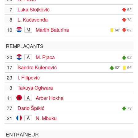
7
Luka Stojković
62'
8
L. Kačavenda
73'
10
Martin Baturina
M
60'
62'
REMPLAÇANTS
20
M. Pjaca
A
62'
17
Sandro Kulenović
62'
66'
23
I. Filipović
3
Takuya Ogiwara
11
Arber Hoxha
A
77
Dario Špikić
73'
21
N. Mbuku
A
ENTRAÎNEUR