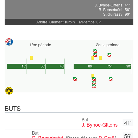
J. Bynoe-Gittens
41'
R. Bensebaïni
56'
S. Guirassy
90'
Arbitre: Clement Turpin
Mi-temps: 0-1
|
1ère période
2ème période
15'
30'
45'
60'
75'
90'
BUTS
But
41'
J. Bynoe-Gittens
But
56'
R. Bensebaïni
(
P. Groß
)
Passe décisive: