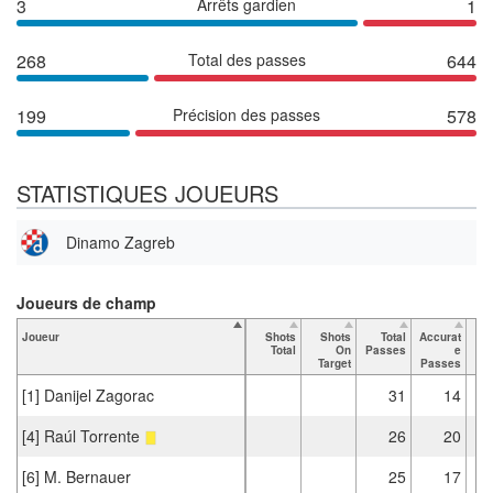
3
Arrêts gardien
1
268
Total des passes
644
199
Précision des passes
578
STATISTIQUES JOUEURS
Dinamo Zagreb
Joueurs de champ
Joueur
Shots
Shots
Total
Accurat
Total
On
Passes
e
Pa
Target
Passes
[1] Danijel Zagorac
31
14
[4] Raúl Torrente
26
20
[6] M. Bernauer
25
17