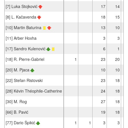
[7] Luka Stojković
17
14
[8] L. Kačavenda
18
15
[10] Martin Baturina
13
10
[11] Arber Hoxha
3
3
[17] Sandro Kulenović
6
1
[18] R. Pierre-Gabriel
1
23
20
[20] M. Pjaca
10
10
[22] Stefan Ristovski
23
18
[28] Kévin Théophile-Catherine
24
18
[30] M. Rog
27
18
[66] B. Pavić
19
18
[77] Dario Špikić
1
1
3
3