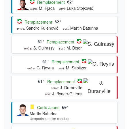
Remplacement
62'
M. Pjaca
Luka Stojković
entre:
sort:
Remplacement
62'
Sandro Kulenović
Martin Baturina
entre:
sort:
Remplacement
61'
S. Guirassy
M. Beier
entre:
sort:
Remplacement
61'
G. Reyna
M. Sabitzer
entre:
sort:
Remplacement
61'
J. Duranville
entre:
J. Bynoe-Gittens
sort:
Carte Jaune
60'
Martin Baturina
Unsportsmanlike conduct