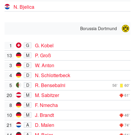
N. Bjelica
Borussia Dortmund
1
G. Kobel
G
13
P. Groß
M
3
W. Anton
D
4
N. Schlotterbeck
D
5
R. Bensebaïni
D
56'
60'
20
M. Sabitzer
M
61'
8
F. Nmecha
M
10
J. Brandt
M
46'
21
D. Malen
A
74'
14
M. Beier
A
61'