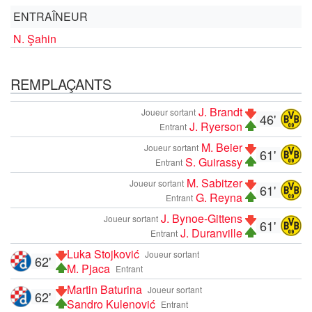
ENTRAÎNEUR
N. Şahin
REMPLAÇANTS
J. Brandt
Joueur sortant
46'
J. Ryerson
Entrant
M. Beier
Joueur sortant
61'
S. Guirassy
Entrant
M. Sabitzer
Joueur sortant
61'
G. Reyna
Entrant
J. Bynoe-Gittens
Joueur sortant
61'
J. Duranville
Entrant
Luka Stojković
Joueur sortant
62'
M. Pjaca
Entrant
Martin Baturina
Joueur sortant
62'
Sandro Kulenović
Entrant