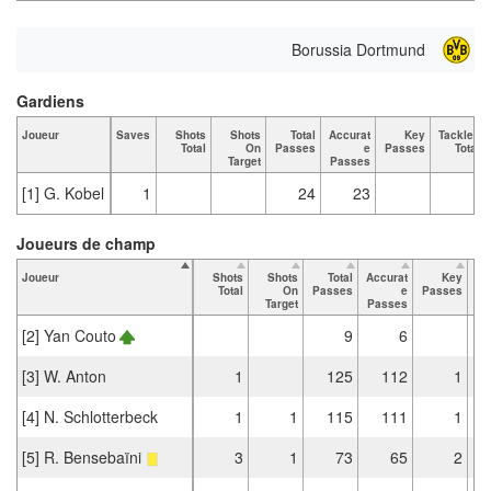
Borussia Dortmund
Gardiens
Joueur
Saves
Shots
Shots
Total
Accurat
Key
Tackles
Total
On
Passes
e
Passes
Total
Target
Passes
[1] G. Kobel
1
24
23
Joueurs de champ
Joueur
Shots
Shots
Total
Accurat
Key
Ta
Total
On
Passes
e
Passes
Target
Passes
[2] Yan Couto
9
6
[3] W. Anton
1
125
112
1
[4] N. Schlotterbeck
1
1
115
111
1
[5] R. Bensebaïni
3
1
73
65
2