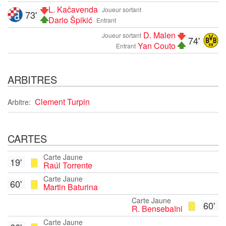
L. Kačavenda
Joueur sortant
73'
Dario Špikić
Entrant
D. Malen
Joueur sortant
74'
Yan Couto
Entrant
ARBITRES
Clement Turpin
Arbitre:
CARTES
Carte Jaune
19'
Raúl Torrente
Carte Jaune
60'
Martin Baturina
Carte Jaune
60'
R. Bensebaïni
Carte Jaune