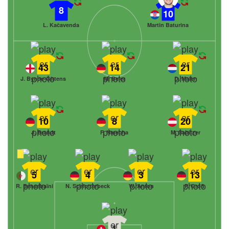
8
10
L. Kačavenda
Martin Baturina
43
14
21
J. Bynoe-Gittens
M. Beier
D. Malen
10
8
20
J. Brandt
F. Nmecha
M. Sabitzer
5
4
3
13
R. Bensebaïni
N. Schlotterbeck
W. Anton
P. Groß
1