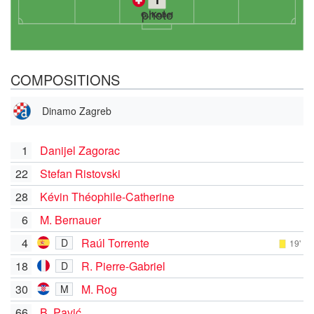
G. Kobel
COMPOSITIONS
Dinamo Zagreb
1
Danijel Zagorac
22
Stefan Ristovski
28
Kévin Théophile-Catherine
6
M. Bernauer
4
Raúl Torrente
D
19'
18
R. Pierre-Gabriel
D
30
M. Rog
M
66
B. Pavić