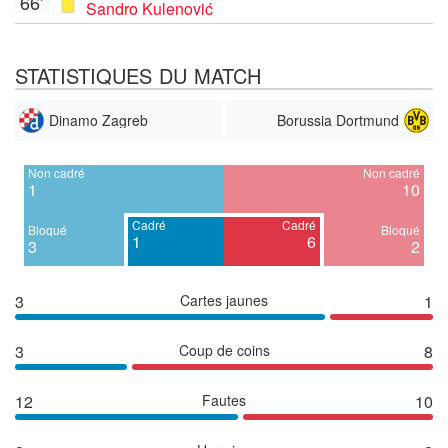
66'
Sandro Kulenović
STATISTIQUES DU MATCH
Dinamo Zagreb
Borussia Dortmund
Non cadré
Non cadré
1
10
Cadré
Cadré
Bloqué
Bloqué
1
6
3
2
3
Cartes jaunes
1
3
Coup de coins
8
12
Fautes
10