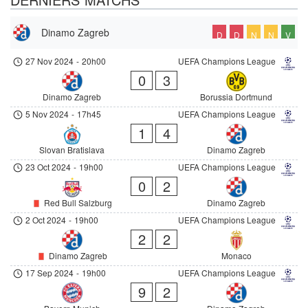
Dinamo Zagreb
D
D
N
N
V
27 Nov 2024
-
20h00
UEFA Champions League
0
3
Dinamo Zagreb
Borussia Dortmund
5 Nov 2024
-
17h45
UEFA Champions League
1
4
Slovan Bratislava
Dinamo Zagreb
23 Oct 2024
-
19h00
UEFA Champions League
0
2
Red Bull Salzburg
Dinamo Zagreb
2 Oct 2024
-
19h00
UEFA Champions League
2
2
Dinamo Zagreb
Monaco
17 Sep 2024
-
19h00
UEFA Champions League
9
2