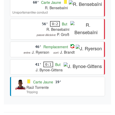
Carte Jaune
60'
R. Bensebaïni
Unsportsmanlike conduct
But
56'
0:2
R. Bensebaïni
P. Groß
passe décisive:
Remplacement
46'
J. Ryerson
J. Brandt
entre:
sort:
But
41'
0:1
J. Bynoe-Gittens
Carte Jaune
19'
Raúl Torrente
Tripping