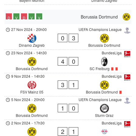
Bayern Munich
Dinamo Zagreb
Borussia Dortmund
D
V
D
V
V
27 Nov 2024
-
20h00
UEFA Champions League
0
3
Dinamo Zagreb
Borussia Dortmund
23 Nov 2024
-
14h30
BundesLiga
4
0
Borussia Dortmund
SC Freiburg
9 Nov 2024
-
14h30
BundesLiga
3
1
FSV Mainz 05
Borussia Dortmund
5 Nov 2024
-
20h00
UEFA Champions League
1
0
Borussia Dortmund
Sturm Graz
2 Nov 2024
-
17h30
BundesLiga
2
1