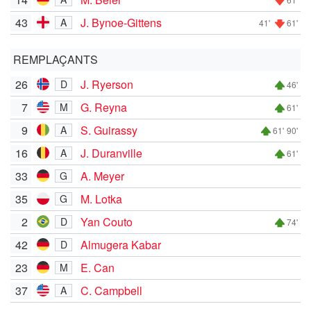
43
J. Bynoe-Gittens
A
41'
61'
REMPLAÇANTS
26
J. Ryerson
D
46'
7
G. Reyna
M
61'
9
S. Guirassy
A
61'
90'
16
J. Duranville
A
61'
33
A. Meyer
G
35
M. Lotka
G
2
Yan Couto
D
74'
42
Almugera Kabar
D
23
E. Can
M
37
C. Campbell
A