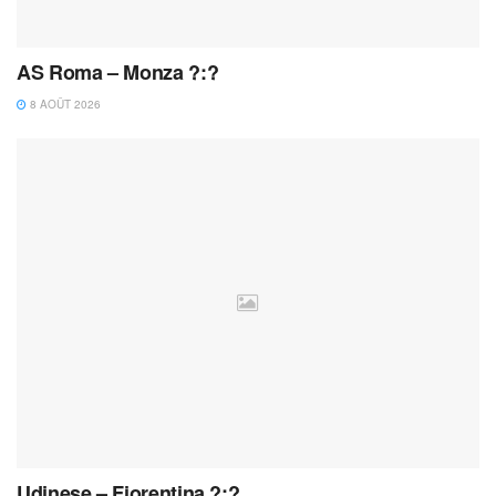
AS Roma – Monza ?:?
8 AOÛT 2026
Udinese – Fiorentina ?:?