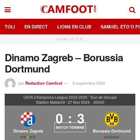
TOLI
EN DIRECT
LIONS EN CLUB
SAMUEL ETO’O FI
PUBLICITÉ
Dinamo Zagreb – Borussia
Dortmund
par
Redaction Camfoot
5 septembre 2024
UEFA Champions League 2024-2025
Tour de Groupe
|
Stadion Maksimir
27 Nov 2024
-
20h00
|
0
:
3
MATCH TERMINÉ
Dinamo Zagreb
Borussia Dortmund