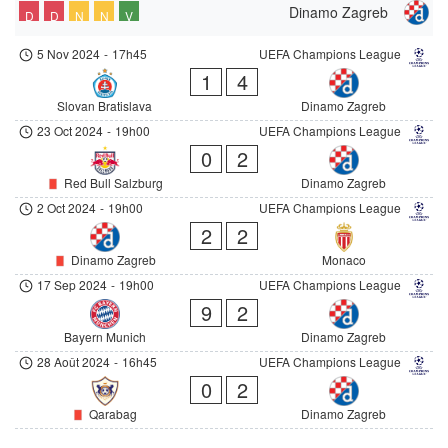
Dinamo Zagreb
D
D
N
N
V
5 Nov 2024
-
17h45
UEFA Champions League
1
4
Slovan Bratislava
Dinamo Zagreb
23 Oct 2024
-
19h00
UEFA Champions League
0
2
Red Bull Salzburg
Dinamo Zagreb
2 Oct 2024
-
19h00
UEFA Champions League
2
2
Dinamo Zagreb
Monaco
17 Sep 2024
-
19h00
UEFA Champions League
9
2
Bayern Munich
Dinamo Zagreb
28 Août 2024
-
16h45
UEFA Champions League
0
2
Qarabag
Dinamo Zagreb