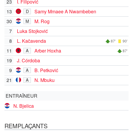
23
I. Filipović
13
Samy Mmaee A Nwambeben
D
30
M. Rog
M
7
Luka Stojković
8
L. Kačavenda
87'
90'
11
Arber Hoxha
A
87'
19
J. Córdoba
9
B. Petković
A
21
N. Mbuku
A
ENTRAÎNEUR
N. Bjelica
REMPLAÇANTS