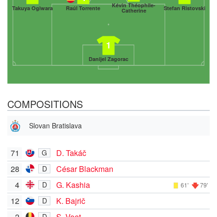
Kévin Théophile-
Takuya Ogiwara
Raúl Torrente
Stefan Ristovski
Catherine
1
Danijel Zagorac
COMPOSITIONS
Slovan Bratislava
71
D. Takáč
G
28
César Blackman
D
4
G. Kashia
D
61'
79'
12
K. Bajrič
D
2
S. Voet
D