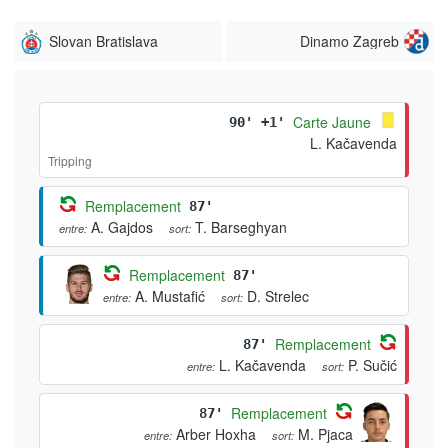
Slovan Bratislava
Dinamo Zagreb
Carte Jaune
90' +1'
L. Kačavenda
Tripping
Remplacement
87'
A. Gajdos
T. Barseghyan
entre:
sort:
Remplacement
87'
A. Mustafić
D. Strelec
entre:
sort:
Remplacement
87'
L. Kačavenda
P. Sučić
entre:
sort:
Remplacement
87'
Arber Hoxha
M. Pjaca
entre:
sort: