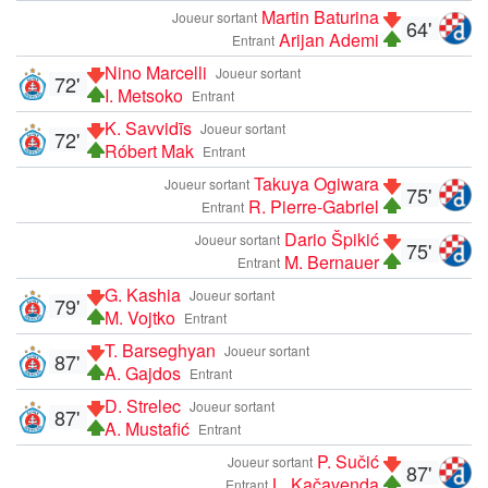
Martin Baturina
Joueur sortant
64'
Arijan Ademi
Entrant
Nino Marcelli
Joueur sortant
72'
I. Metsoko
Entrant
K. Savvidīs
Joueur sortant
72'
Róbert Mak
Entrant
Takuya Ogiwara
Joueur sortant
75'
R. Pierre-Gabriel
Entrant
Dario Špikić
Joueur sortant
75'
M. Bernauer
Entrant
G. Kashia
Joueur sortant
79'
M. Vojtko
Entrant
T. Barseghyan
Joueur sortant
87'
A. Gajdos
Entrant
D. Strelec
Joueur sortant
87'
A. Mustafić
Entrant
P. Sučić
Joueur sortant
87'
L. Kačavenda
Entrant