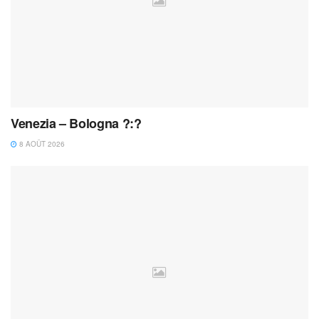
Venezia – Bologna ?:?
8 AOÛT 2026