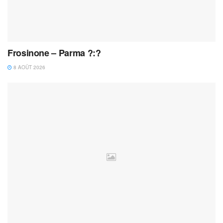
Frosinone – Parma ?:?
8 AOÛT 2026