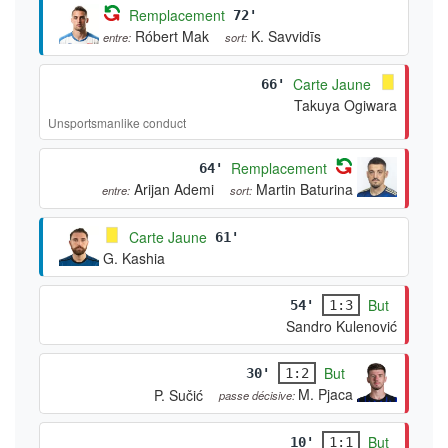
Remplacement
72'
Róbert Mak
K. Savvidīs
entre:
sort:
Carte Jaune
66'
Takuya Ogiwara
Unsportsmanlike conduct
Remplacement
64'
Arijan Ademi
Martin Baturina
entre:
sort:
Carte Jaune
61'
G. Kashia
But
54'
1:3
Sandro Kulenović
But
30'
1:2
M. Pjaca
P. Sučić
passe décisive:
But
10'
1:1