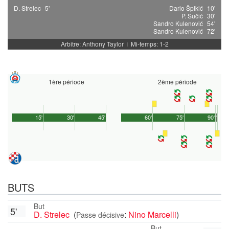
D. Strelec
5'
Dario Špikić
10'
P. Sučić
30'
Sandro Kulenović
54'
Sandro Kulenović
72'
Arbitre: Anthony Taylor
Mi-temps: 1-2
|
1ère période
2ème période
15'
30'
45'
60'
75'
90'
1'
BUTS
But
5'
D. Strelec
(
:
Nino Marcelli
)
Passe décisive
But