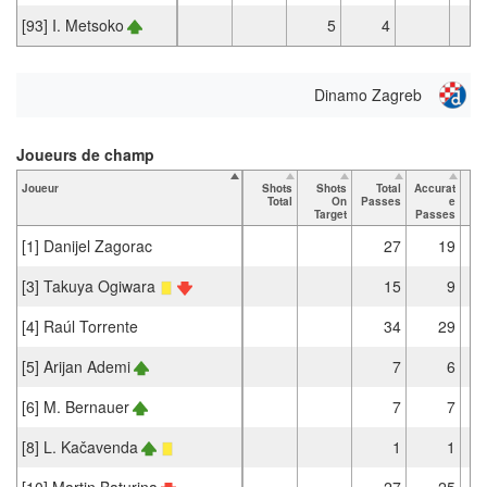
[93] I. Metsoko
5
4
Dinamo Zagreb
Joueurs de champ
Joueur
Shots
Shots
Total
Accurat
Total
On
Passes
e
Pa
Target
Passes
[1] Danijel Zagorac
27
19
[3] Takuya Ogiwara
15
9
[4] Raúl Torrente
34
29
[5] Arijan Ademi
7
6
[6] M. Bernauer
7
7
[8] L. Kačavenda
1
1
[10] Martin Baturina
27
25