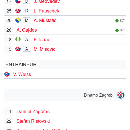
17
J. Medveděv
D
25
L. Pauschek
D
20
A. Mustafić
M
87'
26
A. Gajdos
87'
8
E. Isaac
A
5
M. Misovic
A
ENTRAÎNEUR
V. Weiss
Dinamo Zagreb
1
Danijel Zagorac
22
Stefan Ristovski