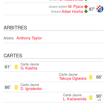
M. Pjaca
Joueur sortant
87'
Arber Hoxha
Entrant
ARBITRES
Anthony Taylor
Arbitre:
CARTES
Carte Jaune
61'
G. Kashia
Carte Jaune
66'
Takuya Ogiwara
Carte Jaune
86'
D. Ignatenko
Carte Jaune
90'
L. Kačavenda
+1