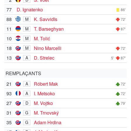
77
D. Ignatenko
86'
88
K. Savvidīs
M
72'
11
T. Barseghyan
M
87'
10
M. Tolić
M
18
Nino Marcelli
M
72'
13
D. Strelec
A
5'
87'
REMPLAÇANTS
21
Róbert Mak
A
72'
93
I. Metsoko
A
72'
27
M. Vojtko
D
79'
31
M. Trnovský
G
35
Adam Hrdina
G