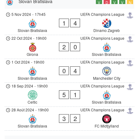
Slovan Bratislava
V
D
V
V
N
5 Nov 2024
-
17h45
UEFA Champions League
1
4
Slovan Bratislava
Dinamo Zagreb
22 Oct 2024
-
19h00
UEFA Champions League
2
0
Girona
Slovan Bratislava
1 Oct 2024
-
19h00
UEFA Champions League
0
4
Slovan Bratislava
Manchester City
18 Sep 2024
-
19h00
UEFA Champions League
5
1
Celtic
Slovan Bratislava
28 Août 2024
-
19h00
UEFA Champions League
3
2
Slovan Bratislava
FC Midtjylland