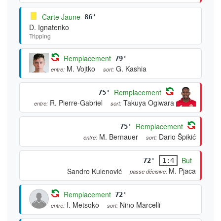
Carte Jaune
86'
D. Ignatenko
Tripping
Remplacement
79'
M. Vojtko
G. Kashia
entre:
sort:
Remplacement
75'
R. Pierre-Gabriel
Takuya Ogiwara
entre:
sort:
Remplacement
75'
M. Bernauer
Dario Špikić
entre:
sort:
But
72'
1:4
M. Pjaca
Sandro Kulenović
passe décisive:
Remplacement
72'
I. Metsoko
Nino Marcelli
entre:
sort: