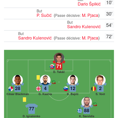
10'
Dario Špikić
But
30'
P. Sučić
(
M. Pjaca
)
Passe décisive:
But
54'
Sandro Kulenović
But
72'
Sandro Kulenović
(
M. Pjaca
)
Passe décisive:
71
D. Takáč
28
4
12
2
César Blackman
G. Kashia
K. Bajrič
S. Voet
77
88
D. Ignatenko
K. Savvidīs