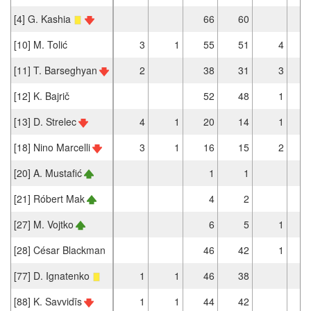
[4] G. Kashia
66
60
[10] M. Tolić
3
1
55
51
4
[11] T. Barseghyan
2
38
31
3
[12] K. Bajrič
52
48
1
[13] D. Strelec
4
1
20
14
1
[18] Nino Marcelli
3
1
16
15
2
[20] A. Mustafić
1
1
[21] Róbert Mak
4
2
[27] M. Vojtko
6
5
1
[28] César Blackman
46
42
1
[77] D. Ignatenko
1
1
46
38
[88] K. Savvidīs
1
1
44
42