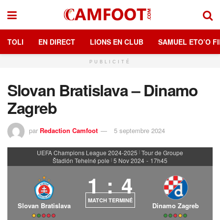
TOLI
EN DIRECT
LIONS EN CLUB
SAMUEL ETO’O FI
PUBLICITÉ
Slovan Bratislava – Dinamo
Zagreb
par
Redaction Camfoot
5 septembre 2024
UEFA Champions League 2024-2025
Tour de Groupe
|
Štadión Tehelné pole
5 Nov 2024
-
17h45
|
1
:
4
MATCH TERMINÉ
Slovan Bratislava
Dinamo Zagreb