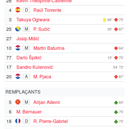
28
Kévin Théophile-Catherine
4
Raúl Torrente
D
3
Takuya Ogiwara
66'
75'
25
P. Sučić
M
30'
87'
27
Josip Mišić
10
Martin Baturina
M
64'
77
Dario Špikić
10'
75'
17
Sandro Kulenović
54'
72'
20
M. Pjaca
A
87'
REMPLAÇANTS
5
Arijan Ademi
M
64'
6
M. Bernauer
75'
18
R. Pierre-Gabriel
D
75'