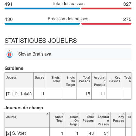
491
Total des passes
327
430
Précision des passes
275
STATISTIQUES JOUEURS
Slovan Bratislava
Gardiens
Joueur
Saves
Shots
Shots
Total
Accurat
Key
Tackles
Total
On
Passes
e
Passes
Total
Target
Passes
[71] D. Takáč
1
15
11
Joueurs de champ
Joueur
Shots
Shots
Total
Accurat
Key
Tack
Total
On
Passes
e
Passes
To
Target
Passes
[2] S. Voet
1
1
43
34