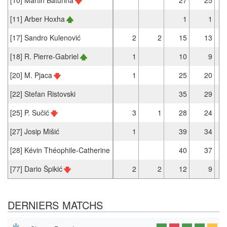
[11] Arber Hoxha
1
1
[17] Sandro Kulenović
2
2
15
13
[18] R. Pierre-Gabriel
1
10
9
[20] M. Pjaca
1
25
20
[22] Stefan Ristovski
35
29
[25] P. Sučić
3
1
28
24
[27] Josip Mišić
1
39
34
[28] Kévin Théophile-Catherine
40
37
[77] Dario Špikić
2
2
12
9
DERNIERS MATCHS