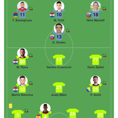
11
10
18
T. Barseghyan
M. Tolić
Nino Marcelli
13
D. Strelec
17
77
20
M. Pjaca
Sandro Kulenović
Dario Špikić
27
10
25
Martin Baturina
Josip Mišić
P. Sučić
28
3
22
4