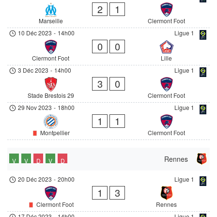
2
1
Marseille
Clermont Foot
10 Déc 2023
-
14h00
Ligue 1
0
0
Clermont Foot
Lille
3 Déc 2023
-
14h00
Ligue 1
3
0
Stade Brestois 29
Clermont Foot
29 Nov 2023
-
18h00
Ligue 1
1
1
Montpellier
Clermont Foot
Rennes
V
V
D
V
D
20 Déc 2023
-
20h00
Ligue 1
1
3
Clermont Foot
Rennes
17 Déc 2023
-
14h00
Ligue 1