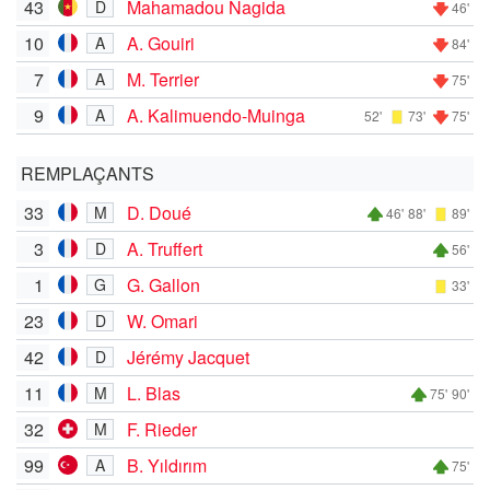
43
Mahamadou Nagida
D
46'
10
A. Gouiri
A
84'
7
M. Terrier
A
75'
9
A. Kalimuendo-Muinga
A
52'
73'
75'
REMPLAÇANTS
33
D. Doué
M
46'
88'
89'
3
A. Truffert
D
56'
1
G. Gallon
G
33'
23
W. Omari
D
42
Jérémy Jacquet
D
11
L. Blas
M
75'
90'
32
F. Rieder
M
99
B. Yıldırım
A
75'