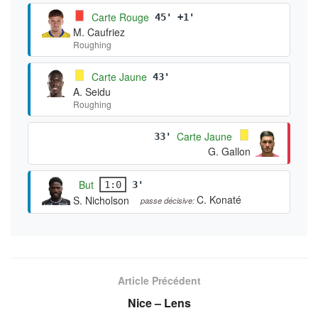
Carte Rouge
45' +1'
M. Caufriez
Roughing
Carte Jaune
43'
A. Seidu
Roughing
Carte Jaune
33'
G. Gallon
But
1:0
3'
C. Konaté
S. Nicholson
passe décisive:
Article Précédent
Nice – Lens