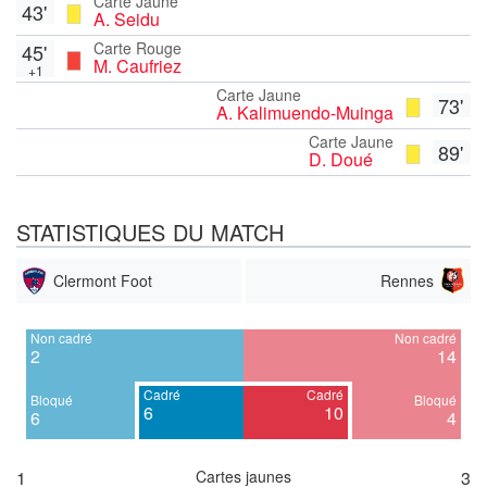
Carte Jaune
43'
A. Seidu
Carte Rouge
45'
M. Caufriez
+1
Carte Jaune
73'
A. Kalimuendo-Muinga
Carte Jaune
89'
D. Doué
STATISTIQUES DU MATCH
Clermont Foot
Rennes
Non cadré
Non cadré
2
14
Cadré
Cadré
Bloqué
Bloqué
6
10
6
4
1
Cartes jaunes
3