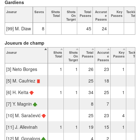
Gardiens
Joueur
Saves
Shots
Shots
Total
Accurat
Key
Tackles
Total
On
Passes
e
Passes
Total
Target
Passes
[99] M. Diaw
8
45
24
Joueurs de champ
Joueur
Shots
Shots
Total
Accurat
Key
Tackle
Total
On
Passes
e
Passes
Tota
Target
Passes
[3] Neto Borges
1
1
26
23
1
[5] M. Caufriez
25
18
[6] H. Keïta
1
1
34
25
1
[7] Y. Magnin
8
7
[10] M. Saračević
25
23
4
[11] J. Allevinah
1
1
19
15
1
[12] M. Gonalons
4
2