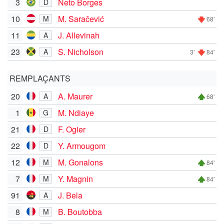
3
Neto Borges
D
10
M. Saračević
M
68'
11
J. Allevinah
A
23
S. Nicholson
A
3'
84'
REMPLAÇANTS
20
A. Maurer
A
68'
1
M. Ndiaye
G
21
F. Ogier
D
22
Y. Armougom
D
12
M. Gonalons
M
84'
7
Y. Magnin
M
84'
91
J. Bela
A
8
B. Boutobba
M