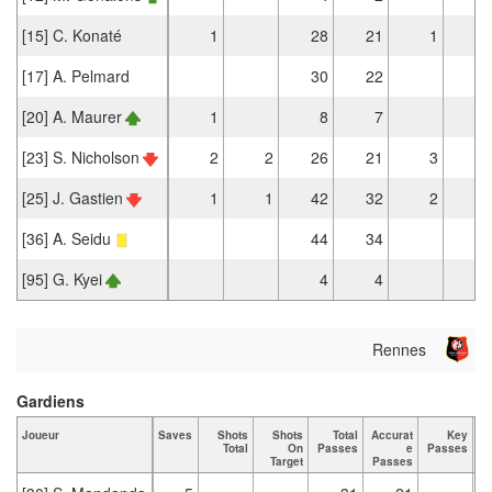
[15] C. Konaté
1
28
21
1
[17] A. Pelmard
30
22
[20] A. Maurer
1
8
7
[23] S. Nicholson
2
2
26
21
3
[25] J. Gastien
1
1
42
32
2
[36] A. Seidu
44
34
[95] G. Kyei
4
4
Rennes
Gardiens
Joueur
Saves
Shots
Shots
Total
Accurat
Key
T
Total
On
Passes
e
Passes
Target
Passes