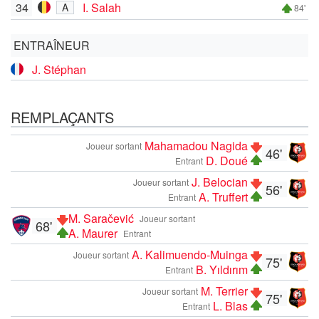
34
I. Salah
A
84'
ENTRAÎNEUR
J. Stéphan
REMPLAÇANTS
Mahamadou Nagida
Joueur sortant
46'
D. Doué
Entrant
J. Belocian
Joueur sortant
56'
A. Truffert
Entrant
M. Saračević
Joueur sortant
68'
A. Maurer
Entrant
A. Kalimuendo-Muinga
Joueur sortant
75'
B. Yıldırım
Entrant
M. Terrier
Joueur sortant
75'
L. Blas
Entrant