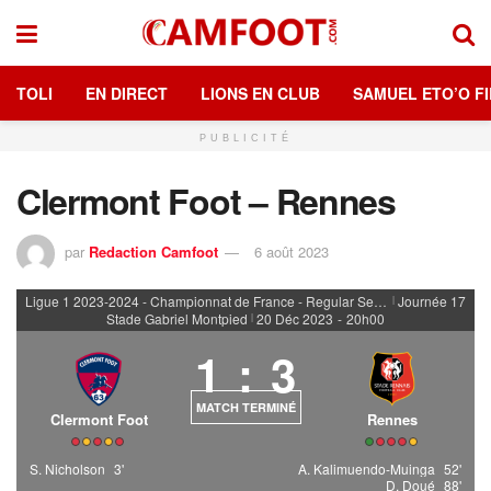
TOLI
EN DIRECT
LIONS EN CLUB
SAMUEL ETO’O FI
PUBLICITÉ
Clermont Foot – Rennes
par
Redaction Camfoot
6 août 2023
Ligue 1 2023-2024 - Championnat de France - Regular Season
Journée 17
|
Stade Gabriel Montpied
20 Déc 2023
-
20h00
|
1
:
3
MATCH TERMINÉ
Clermont Foot
Rennes
S. Nicholson
3'
A. Kalimuendo-Muinga
52'
D. Doué
88'