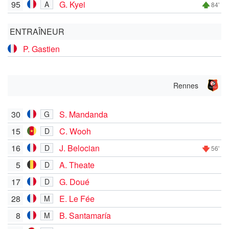
95
G. Kyei
A
84'
ENTRAÎNEUR
P. Gastien
Rennes
30
S. Mandanda
G
15
C. Wooh
D
16
J. Belocian
D
56'
5
A. Theate
D
17
G. Doué
D
28
E. Le Fée
M
8
B. Santamaría
M