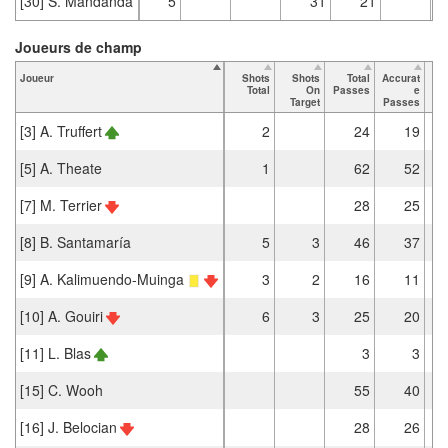
[30] S. Mandanda
5
31
21
Joueurs de champ
Joueur
Shots
Shots
Total
Accurat
Total
On
Passes
e
Pa
Target
Passes
[3] A. Truffert
2
24
19
[5] A. Theate
1
62
52
[7] M. Terrier
28
25
[8] B. Santamaría
5
3
46
37
[9] A. Kalimuendo-Muinga
3
2
16
11
[10] A. Gouiri
6
3
25
20
[11] L. Blas
3
3
[15] C. Wooh
55
40
[16] J. Belocian
28
26