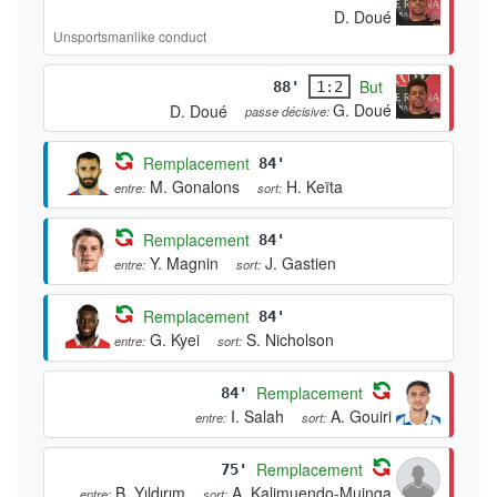
D. Doué
Unsportsmanlike conduct
But
88'
1:2
G. Doué
D. Doué
passe décisive:
Remplacement
84'
M. Gonalons
H. Keïta
entre:
sort:
Remplacement
84'
Y. Magnin
J. Gastien
entre:
sort:
Remplacement
84'
G. Kyei
S. Nicholson
entre:
sort:
Remplacement
84'
I. Salah
A. Gouiri
entre:
sort:
Remplacement
75'
B. Yıldırım
A. Kalimuendo-Muinga
entre:
sort: