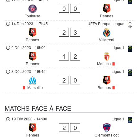
0
0
Toulouse
Rennes
14 Déc 2023
-
17h45
UEFA Europa League
2
3
Rennes
Villarreal
9 Déc 2023
-
16h00
Ligue 1
1
2
Rennes
Monaco
3 Déc 2023
-
19h45
Ligue 1
2
0
Marseille
Rennes
MATCHS FACE À FACE
19 Fév 2023
-
14h00
Ligue 1
2
0
Rennes
Clermont Foot