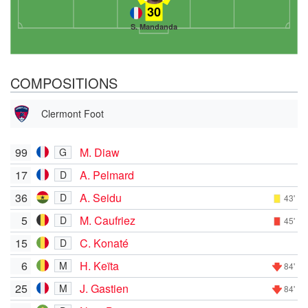
30
S. Mandanda
COMPOSITIONS
Clermont Foot
99
M. Diaw
G
17
A. Pelmard
D
36
A. Seidu
D
43'
5
M. Caufriez
D
45'
15
C. Konaté
D
6
H. Keïta
M
84'
25
J. Gastien
M
84'