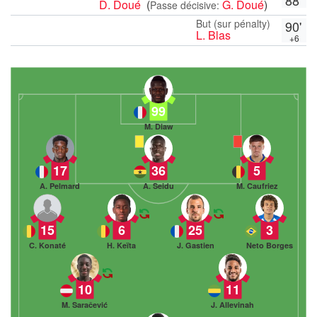
D. Doué
(
G. Doué
)
Passe décisive:
But (sur pénalty)
90'
L. Blas
+6
99
M. Diaw
17
36
5
A. Pelmard
A. Seidu
M. Caufriez
15
6
25
3
C. Konaté
H. Keïta
J. Gastien
Neto Borges
10
11
M. Saračević
J. Allevinah