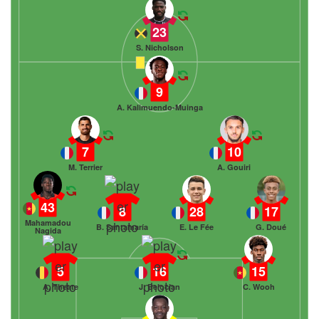
23
S. Nicholson
9
A. Kalimuendo-Muinga
7
10
M. Terrier
A. Gouiri
43
8
28
17
Mahamadou
B. Santamaría
E. Le Fée
G. Doué
Nagida
5
16
15
A. Theate
J. Belocian
C. Wooh