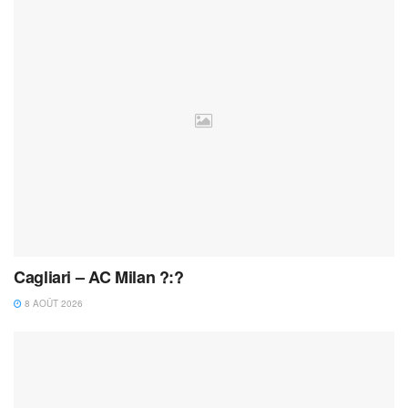
Cagliari – AC Milan ?:?
8 AOÛT 2026