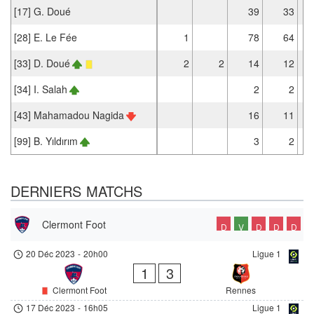
[17] G. Doué
39
33
[28] E. Le Fée
1
78
64
[33] D. Doué
2
2
14
12
[34] I. Salah
2
2
[43] Mahamadou Nagida
16
11
[99] B. Yıldırım
3
2
DERNIERS MATCHS
Clermont Foot
D
V
D
D
D
20 Déc 2023
-
20h00
Ligue 1
1
3
Clermont Foot
Rennes
17 Déc 2023
-
16h05
Ligue 1