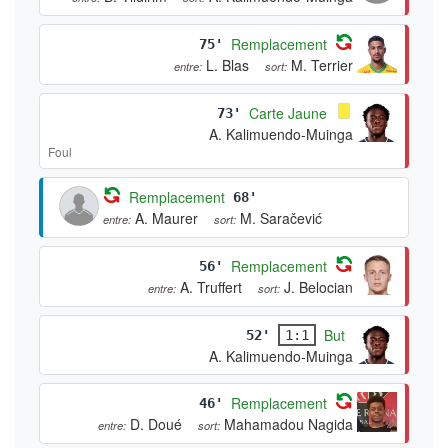
Remplacement
75'
L. Blas
M. Terrier
entre:
sort:
Carte Jaune
73'
A. Kalimuendo-Muinga
Foul
Remplacement
68'
A. Maurer
M. Saračević
entre:
sort:
Remplacement
56'
A. Truffert
J. Belocian
entre:
sort:
But
52'
1:1
A. Kalimuendo-Muinga
Remplacement
46'
D. Doué
Mahamadou Nagida
entre:
sort: