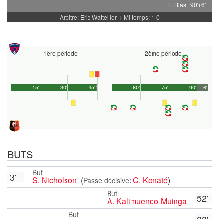
L. Blas
90'+6'
Arbitre: Eric Wattellier
Mi-temps: 1-0
|
1ère période
2ème période
15'
30'
45'
1'
60'
75'
90'
6'
BUTS
But
3'
S. Nicholson
(
:
C. Konaté
)
Passe décisive
But
52'
A. Kalimuendo-Muinga
But
88'