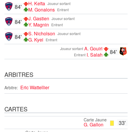
H. Keïta
Joueur sortant
84'
M. Gonalons
Entrant
J. Gastien
Joueur sortant
84'
Y. Magnin
Entrant
S. Nicholson
Joueur sortant
84'
G. Kyei
Entrant
A. Gouiri
Joueur sortant
84'
I. Salah
Entrant
ARBITRES
Eric Wattellier
Arbitre:
CARTES
Carte Jaune
33'
G. Gallon