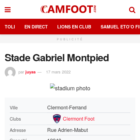
TOLI
EN DIRECT
LIONS EN CLUB
SAMUEL ETO’O FI
PUBLICITÉ
Stade Gabriel Montpied
par
juyas
17 mars 2022
Clermont-Ferrand
Ville
Clermont Foot
Clubs
Rue Adrien-Mabut
Adresse