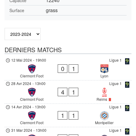
12240
Capacité
grass
Surface
DERNIERS MATCHS
12 Mai 2024
-
19h00
Ligue 1
0
1
Clermont Foot
Lyon
28 Avr 2024
-
13h00
Ligue 1
4
1
Clermont Foot
Reims
14 Avr 2024
-
13h00
Ligue 1
1
1
Clermont Foot
Montpellier
31 Mar 2024
-
13h00
Ligue 1