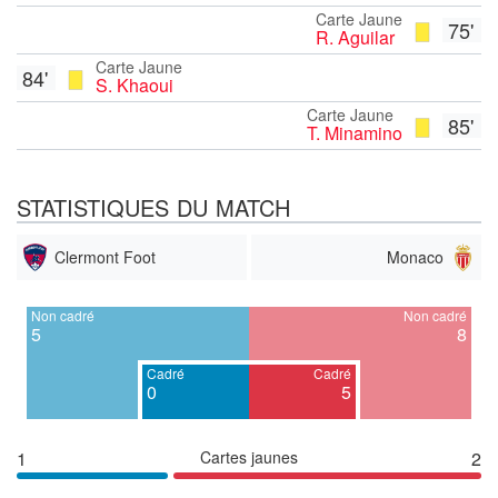
Carte Jaune
75'
R. Aguilar
Carte Jaune
84'
S. Khaoui
Carte Jaune
85'
T. Minamino
STATISTIQUES DU MATCH
Clermont Foot
Monaco
Non cadré
Non cadré
5
8
Cadré
Cadré
0
5
1
Cartes jaunes
2