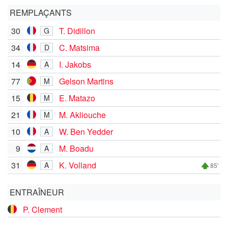
REMPLAÇANTS
30
T. Didillon
G
34
C. Matsima
D
14
I. Jakobs
A
77
Gelson Martins
M
15
E. Matazo
M
21
M. Akliouche
M
10
W. Ben Yedder
A
9
M. Boadu
A
31
K. Volland
A
85'
ENTRAÎNEUR
P. Clement