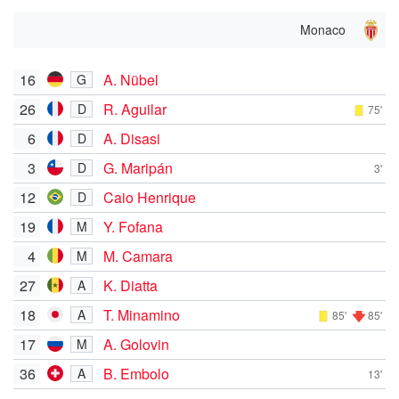
Monaco
16
A. Nübel
G
26
R. Aguilar
D
75'
6
A. Disasi
D
3
G. Maripán
D
3'
12
Caio Henrique
D
19
Y. Fofana
M
4
M. Camara
M
27
K. Diatta
A
18
T. Minamino
A
85'
85'
17
A. Golovin
M
36
B. Embolo
A
13'