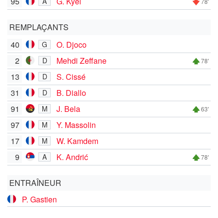
95
G. Kyei
A
78'
REMPLAÇANTS
40
O. Djoco
G
2
Mehdi Zeffane
D
78'
13
S. Cissé
D
31
B. Diallo
D
91
J. Bela
M
63'
97
Y. Massolin
M
17
W. Kamdem
M
9
K. Andrić
A
78'
ENTRAÎNEUR
P. Gastien