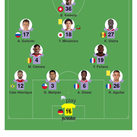
36
B. Embolo
17
18
27
A. Golovin
T. Minamino
K. Diatta
4
19
M. Camara
Y. Fofana
12
3
6
26
Caio Henrique
G. Maripán
A. Disasi
R. Aguilar
16
A. Nübel