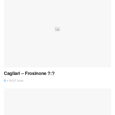
Cagliari – Frosinone ?:?
4 AOÛT 2026