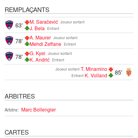
REMPLAÇANTS
M. Saračević
Joueur sortant
63'
J. Bela
Entrant
A. Maurer
Joueur sortant
78'
Mehdi Zeffane
Entrant
G. Kyei
Joueur sortant
78'
K. Andrić
Entrant
T. Minamino
Joueur sortant
85'
K. Volland
Entrant
ARBITRES
Marc Bollengier
Arbitre:
CARTES