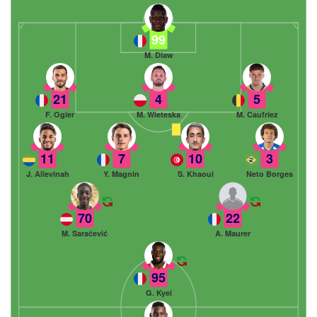
99
M. Diaw
21
4
5
F. Ogier
M. Wieteska
M. Caufriez
11
7
10
3
J. Allevinah
Y. Magnin
S. Khaoui
Neto Borges
70
22
M. Saračević
A. Maurer
95
G. Kyei