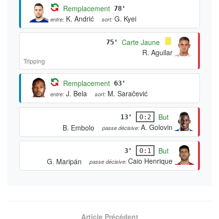
Remplacement
78'
K. Andrić
G. Kyei
entre:
sort:
Carte Jaune
75'
R. Aguilar
Tripping
Remplacement
63'
J. Bela
M. Saračević
entre:
sort:
But
13'
0:2
A. Golovin
B. Embolo
passe décisive:
But
3'
0:1
Caio Henrique
G. Maripán
passe décisive:
Article Précédent