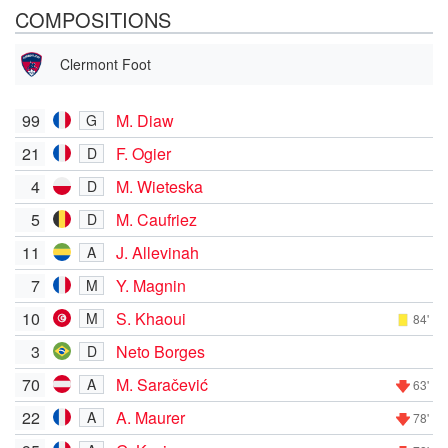
COMPOSITIONS
Clermont Foot
99
M. Diaw
G
21
F. Ogier
D
4
M. Wieteska
D
5
M. Caufriez
D
11
J. Allevinah
A
7
Y. Magnin
M
10
S. Khaoui
M
84'
3
Neto Borges
D
70
M. Saračević
A
63'
22
A. Maurer
A
78'