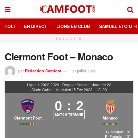
TOLI
EN DIRECT
LIONS EN CLUB
SAMUEL ETO’O FI
PUBLICITÉ
Clermont Foot – Monaco
par
Redaction Camfoot
28 juillet 2022
Ligue 1 2022-2023 - Regular Season
Journée 22
|
Stade Gabriel Montpied
5 Fév 2023
-
12h00
|
0
:
2
MATCH TERMINÉ
Clermont Foot
Monaco
G. Maripán
3'
B. Embolo
13'