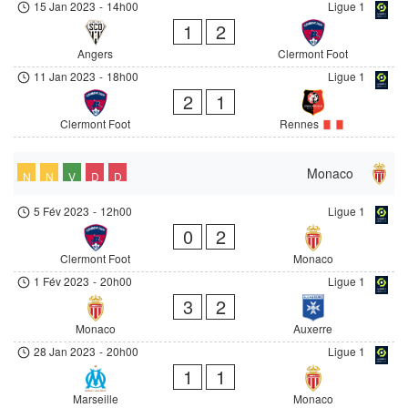
15 Jan 2023
-
14h00
Ligue 1
1
2
Angers
Clermont Foot
11 Jan 2023
-
18h00
Ligue 1
2
1
Clermont Foot
Rennes
Monaco
N
N
V
D
D
5 Fév 2023
-
12h00
Ligue 1
0
2
Clermont Foot
Monaco
1 Fév 2023
-
20h00
Ligue 1
3
2
Monaco
Auxerre
28 Jan 2023
-
20h00
Ligue 1
1
1
Marseille
Monaco