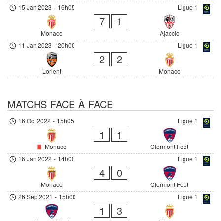
15 Jan 2023
-
16h05
Ligue 1
7
1
Monaco
Ajaccio
11 Jan 2023
-
20h00
Ligue 1
2
2
Lorient
Monaco
MATCHS FACE À FACE
16 Oct 2022
-
15h05
Ligue 1
1
1
Monaco
Clermont Foot
16 Jan 2022
-
14h00
Ligue 1
4
0
Monaco
Clermont Foot
26 Sep 2021
-
15h00
Ligue 1
1
3