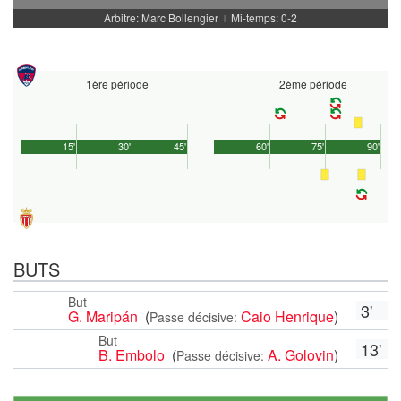
Arbitre: Marc Bollengier
Mi-temps: 0-2
|
1ère période
2ème période
15'
30'
45'
60'
75'
90'
BUTS
But
3'
G. Maripán
(
Caio Henrique
)
Passe décisive:
But
13'
B. Embolo
(
A. Golovin
)
Passe décisive: