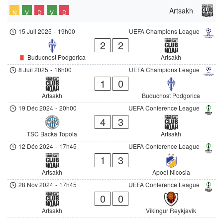
Artsakh
N
V
D
V
D
15 Juil 2025
-
19h00
UEFA Champions League
2
2
Buducnost Podgorica
Artsakh
8 Juil 2025
-
16h00
UEFA Champions League
1
0
Artsakh
Buducnost Podgorica
19 Déc 2024
-
20h00
UEFA Conference League
4
3
TSC Backa Topola
Artsakh
12 Déc 2024
-
17h45
UEFA Conference League
1
3
Artsakh
Apoel Nicosia
28 Nov 2024
-
17h45
UEFA Conference League
0
0
Artsakh
Vikingur Reykjavik