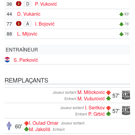
36
P. Vuković
D
44
D. Vukanic
83'
77
I. Bojović
A
76'
88
L. Mijovic
76'
ENTRAÎNEUR
S. Perković
REMPLAÇANTS
M. Milickovic
Joueur sortant
57'
M. Vušurović
Entrant
I. Serikov
Joueur sortant
57'
P. Grbić
Entrant
I. Oulad Omar
Joueur sortant
60'
M. Jakoliš
Entrant