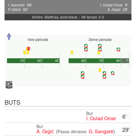
I. Ivanović
68'
I. Oulad Omar
6'
P. Grbić
90'
A. Grgić
29'
Arbitre: Matthias Jollenbeck
Mi-temps: 0-2
|
1ère période
2ème période
15'
30'
45'
60'
75'
90'
7'
BUTS
But
6'
I. Oulad Omar
But
29'
A. Grgić
(
G. Sangaré
)
Passe décisive: