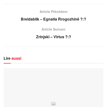
Article Précédent
Breidablik – Egnatia Rrogozhinë ?:?
Article Suivant
Zrinjski – Virtus ?:?
Lire
aussi