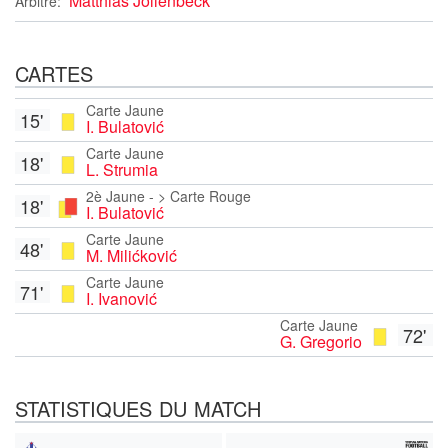
Matthias Jollenbeck
Arbitre:
CARTES
Carte Jaune
15'
I. Bulatović
Carte Jaune
18'
L. Strumia
2è Jaune - > Carte Rouge
18'
I. Bulatović
Carte Jaune
48'
M. Milićković
Carte Jaune
71'
I. Ivanović
Carte Jaune
72'
G. Gregorio
STATISTIQUES DU MATCH