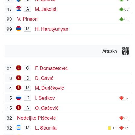
47
M. Jakoliš
A
60'
93
V. Pinson
60'
99
H. Harutyunyan
M
Artsakh
21
F. Domazetović
G
3
D. Grivić
D
4
M. Đuričković
M
5
I. Serikov
D
57'
15
O. Gašević
A
32
Nedeljko Piščević
83'
92
L. Strumia
M
18'
76'