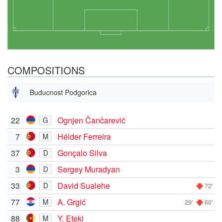
COMPOSITIONS
Buducnost Podgorica
22
Ognjen Čančarević
G
7
Hélder Ferreira
M
37
Gonçalo Silva
D
3
Sergey Muradyan
D
33
David Sualehe
D
72'
77
A. Grgić
M
29'
60'
88
Y. Eteki
M