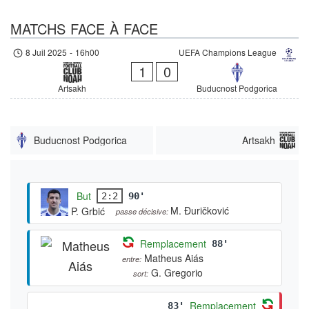
MATCHS FACE À FACE
8 Juil 2025
-
16h00
UEFA Champions League
1
0
Artsakh
Buducnost Podgorica
Buducnost Podgorica
Artsakh
But
2:2
90'
M. Đuričković
P. Grbić
passe décisive:
Remplacement
88'
Matheus Aiás
entre:
G. Gregorio
sort:
Remplacement
83'