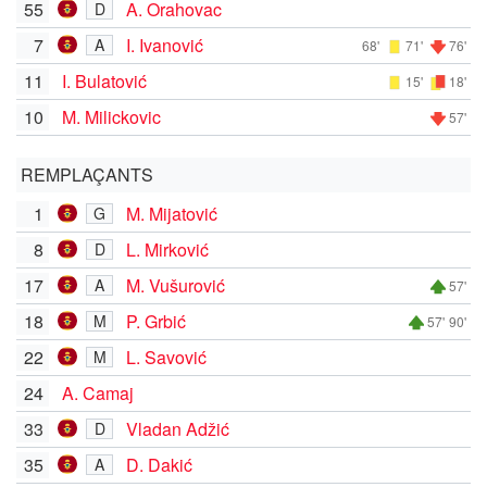
55
A. Orahovac
D
7
I. Ivanović
A
68'
71'
76'
11
I. Bulatović
15'
18'
10
M. Milickovic
57'
REMPLAÇANTS
1
M. Mijatović
G
8
L. Mirković
D
17
M. Vušurović
A
57'
18
P. Grbić
M
57'
90'
22
L. Savović
M
24
A. Camaj
33
Vladan Adžić
D
35
D. Dakić
A