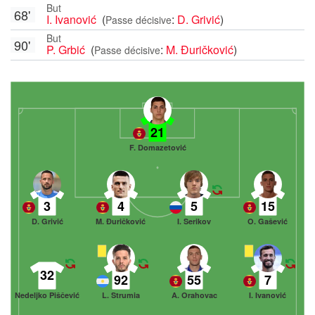
But
68'
I. Ivanović
(
:
D. Grivić
)
Passe décisive
But
90'
P. Grbić
(
:
M. Đuričković
)
Passe décisive
21
F. Domazetović
3
4
5
15
D. Grivić
M. Đuričković
I. Serikov
O. Gašević
32
92
55
7
Nedeljko Piščević
L. Strumia
A. Orahovac
I. Ivanović