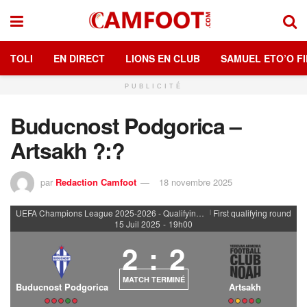
TOLI
EN DIRECT
LIONS EN CLUB
SAMUEL ETO’O FI
PUBLICITÉ
Buducnost Podgorica –
Artsakh ?:?
par
Redaction Camfoot
18 novembre 2025
UEFA Champions League 2025-2026 - Qualifying rounds
First qualifying round
|
15 Juil 2025
-
19h00
2
:
2
MATCH TERMINÉ
Buducnost Podgorica
Artsakh