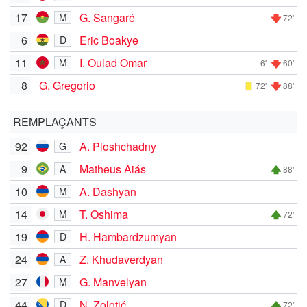
17
G. Sangaré
M
72'
6
Eric Boakye
D
11
I. Oulad Omar
M
6'
60'
8
G. Gregorio
72'
88'
REMPLAÇANTS
92
A. Ploshchadny
G
9
Matheus Aiás
A
88'
10
A. Dashyan
M
14
T. Oshima
M
72'
19
H. Hambardzumyan
D
24
Z. Khudaverdyan
A
27
G. Manvelyan
M
44
N. Zolotić
D
72'