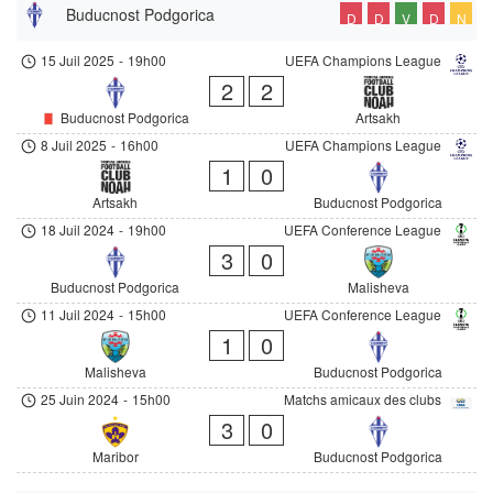
Buducnost Podgorica
D
D
V
D
N
15 Juil 2025
-
19h00
UEFA Champions League
2
2
Buducnost Podgorica
Artsakh
8 Juil 2025
-
16h00
UEFA Champions League
1
0
Artsakh
Buducnost Podgorica
18 Juil 2024
-
19h00
UEFA Conference League
3
0
Buducnost Podgorica
Malisheva
11 Juil 2024
-
15h00
UEFA Conference League
1
0
Malisheva
Buducnost Podgorica
25 Juin 2024
-
15h00
Matchs amicaux des clubs
3
0
Maribor
Buducnost Podgorica