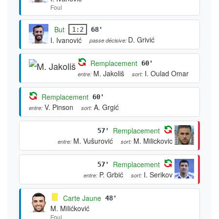
Foul
But
1:2
68'
D. Grivić
I. Ivanović
passe décisive:
Remplacement
60'
M. Jakoliš
I. Oulad Omar
entre:
sort:
Remplacement
60'
V. Pinson
A. Grgić
entre:
sort:
Remplacement
57'
M. Vušurović
M. Milickovic
entre:
sort:
Remplacement
57'
P. Grbić
I. Serikov
entre:
sort:
Carte Jaune
48'
M. Milićković
Foul