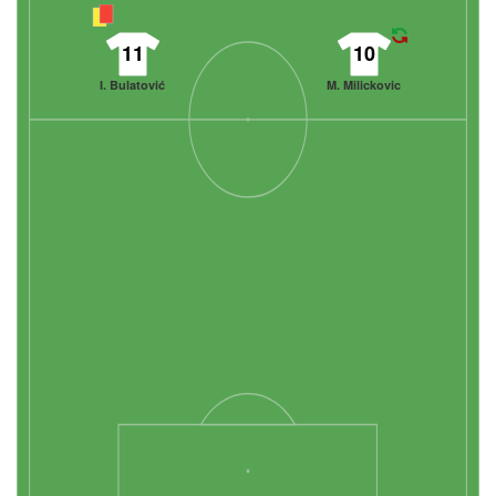
11
10
I. Bulatović
M. Milickovic