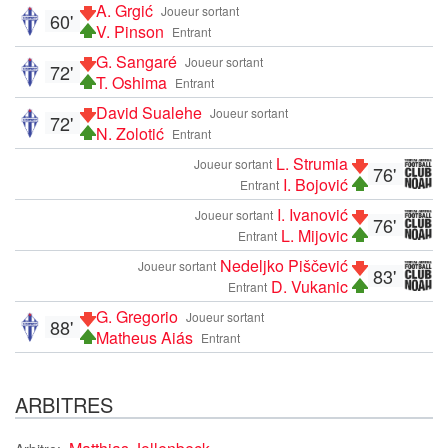
A. Grgić
Joueur sortant
60'
V. Pinson
Entrant
G. Sangaré
Joueur sortant
72'
T. Oshima
Entrant
David Sualehe
Joueur sortant
72'
N. Zolotić
Entrant
L. Strumia
Joueur sortant
76'
I. Bojović
Entrant
I. Ivanović
Joueur sortant
76'
L. Mijovic
Entrant
Nedeljko Piščević
Joueur sortant
83'
D. Vukanic
Entrant
G. Gregorio
Joueur sortant
88'
Matheus Aiás
Entrant
ARBITRES