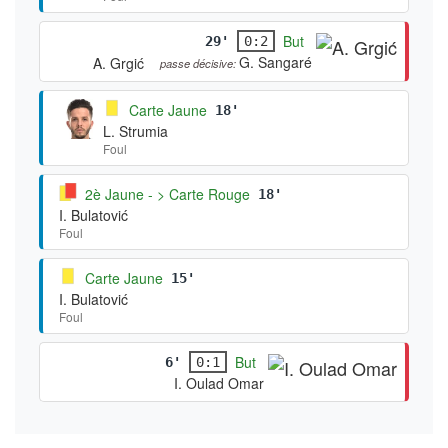
But
29'
0:2
G. Sangaré
A. Grgić
passe décisive:
Carte Jaune
18'
L. Strumia
Foul
2è Jaune - > Carte Rouge
18'
I. Bulatović
Foul
Carte Jaune
15'
I. Bulatović
Foul
But
6'
0:1
I. Oulad Omar