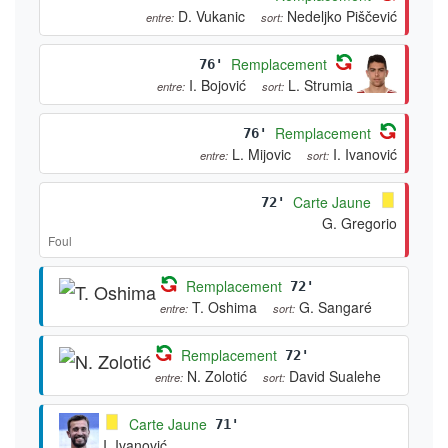
D. Vukanic
Nedeljko Piščević
entre:
sort:
Remplacement
76'
I. Bojović
L. Strumia
entre:
sort:
Remplacement
76'
L. Mijovic
I. Ivanović
entre:
sort:
Carte Jaune
72'
G. Gregorio
Foul
Remplacement
72'
T. Oshima
G. Sangaré
entre:
sort:
Remplacement
72'
N. Zolotić
David Sualehe
entre:
sort:
Carte Jaune
71'
I. Ivanović