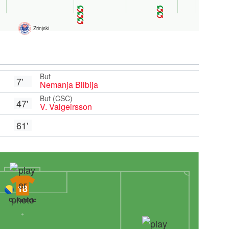
Zrinjski
But
7'
Nemanja Bilbija
But (CSC)
47'
V. Valgeirsson
61'
18
G. Karačić