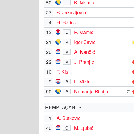
50
K. Memija
D
27
S. Jakovljevic
4
H. Barisic
12
P. Mamić
D
21
Igor Savić
M
20
A. Ivančić
M
22
J. Pranjić
M
10
T. Kis
9
L. Mikic
A
99
Nemanja Bilbija
A
7'
REMPLAÇANTS
1
A. Sutkovic
40
M. Ljubić
G