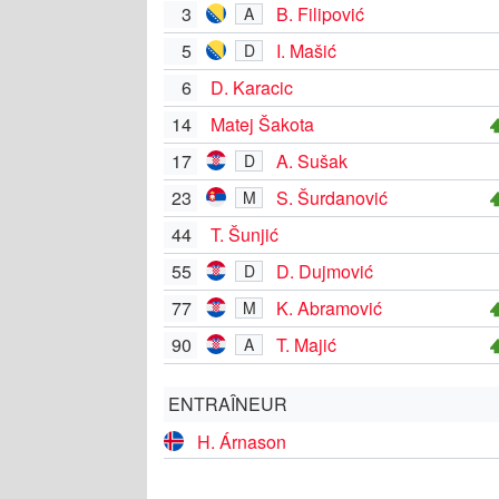
3
B. Filipović
A
5
I. Mašić
D
6
D. Karacic
14
Matej Šakota
17
A. Sušak
D
23
S. Šurdanović
M
44
T. Šunjić
55
D. Dujmović
D
77
K. Abramović
M
90
T. Majić
A
ENTRAÎNEUR
H. Árnason