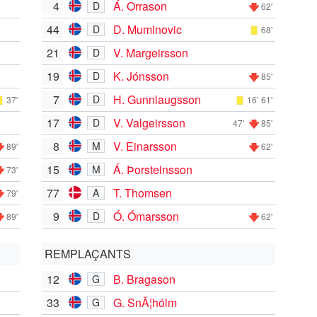
4
Á. Orrason
D
62'
44
D. Muminovic
D
68'
21
V. Margeirsson
D
19
K. Jónsson
D
85'
7
H. Gunnlaugsson
D
37'
16'
61'
17
V. Valgeirsson
D
47'
85'
8
V. Einarsson
M
89'
62'
15
Á. Þorsteinsson
M
73'
77
T. Thomsen
A
79'
9
Ó. Ómarsson
D
89'
62'
REMPLAÇANTS
12
B. Bragason
G
33
G. SnÃ¦hólm
G