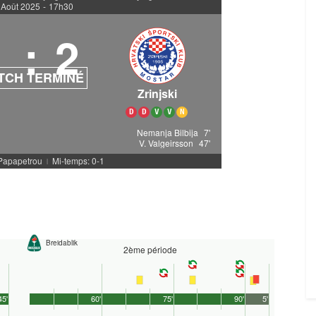
 Août 2025
-
17h30
1
:
2
TCH TERMINÉ
Zrinjski
D
D
V
V
N
Nemanja Bilbija
7'
V. Valgeirsson
47'
 Papapetrou
Mi-temps: 0-1
|
Breidablik
2ème période
45'
60'
75'
90'
5'