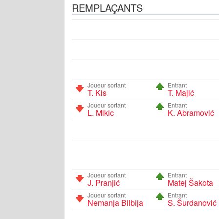
REMPLAÇANTS
Joueur sortant
Entrant
T. Kis
T. Majić
Joueur sortant
Entrant
L. Mikic
K. Abramović
Joueur sortant
Entrant
J. Pranjić
Matej Šakota
Joueur sortant
Entrant
Nemanja Bilbija
S. Šurdanović