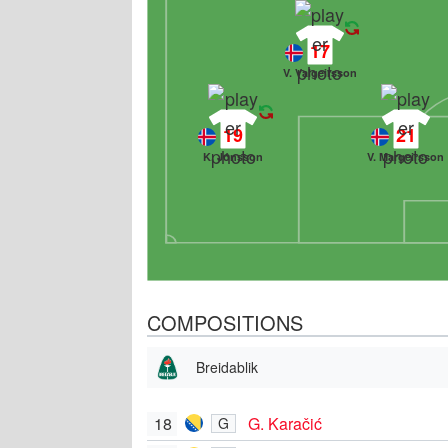
17
V. Valgeirsson
19
21
K. Jónsson
V. Margeirsson
COMPOSITIONS
Breidablik
18
G. Karačić
G