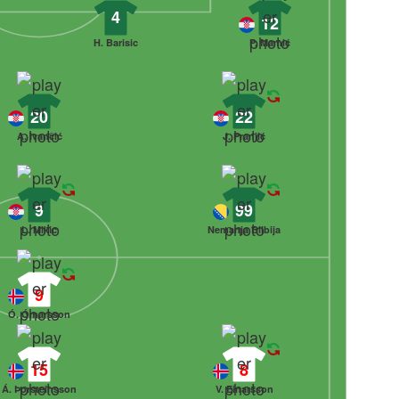
4
12
H. Barisic
P. Mamić
20
22
A. Ivančić
J. Pranjić
9
99
L. Mikic
Nemanja Bilbija
9
Ó. Ómarsson
15
8
Á. Þorsteinsson
V. Einarsson