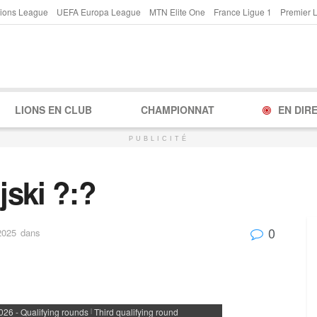
ions League
UEFA Europa League
MTN Elite One
France Ligue 1
Premier 
LIONS EN CLUB
CHAMPIONNAT
EN DIR
PUBLICITÉ
jski ?:?
0
2025
dans
6 - Qualifying rounds
Third qualifying round
|