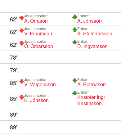
Joueur sortant
Entrant
62'
Á. Orrason
A. Jónsson
Joueur sortant
Entrant
62'
V. Einarsson
K. Steindórsson
Joueur sortant
Entrant
62'
Ó. Ómarsson
D. Ingvarsson
73'
79'
Joueur sortant
Entrant
85'
V. Valgeirsson
A. Bjarnason
Entrant
Joueur sortant
Kristofer Ingi
85'
K. Jónsson
Kristinsson
89'
89'