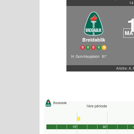
14
MA
Breidablik
D
V
D
V
N
H. Gunnlaugsson
61'
Arbitre: A.
Breidablik
1ère période
15'
30'