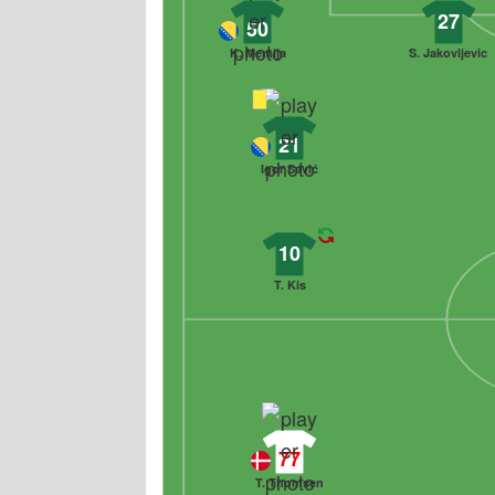
27
50
K. Memija
S. Jakovljevic
21
Igor Savić
10
T. Kis
77
T. Thomsen