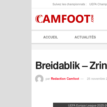
Suivez les championnats :
UEFA Champ
ACCUEIL
ACTUALITÉS
Breidablik – Zrin
par
Redaction Camfoot
25 novembre 
UEFA Europa League 2025-202