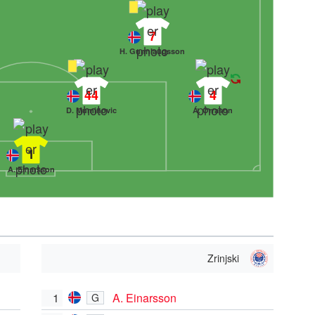
7
H. Gunnlaugsson
44
4
D. Muminovic
Á. Orrason
1
A. Einarsson
Zrinjski
1
A. Einarsson
G