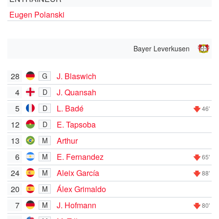
Eugen Polanski
Bayer Leverkusen
28
J. Blaswich
G
4
J. Quansah
D
5
L. Badé
D
46'
12
E. Tapsoba
D
13
Arthur
M
6
E. Fernandez
M
65'
24
Aleix García
M
88'
20
Álex Grimaldo
M
7
J. Hofmann
M
80'