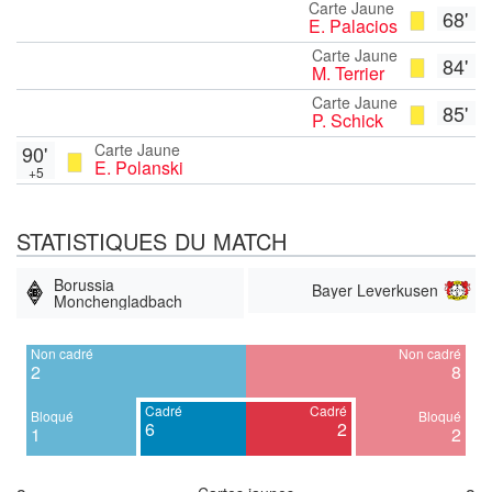
Carte Jaune
68'
E. Palacios
Carte Jaune
84'
M. Terrier
Carte Jaune
85'
P. Schick
Carte Jaune
90'
E. Polanski
+5
STATISTIQUES DU MATCH
Borussia
Bayer Leverkusen
Monchengladbach
Non cadré
Non cadré
2
8
Cadré
Cadré
Bloqué
Bloqué
6
2
1
2