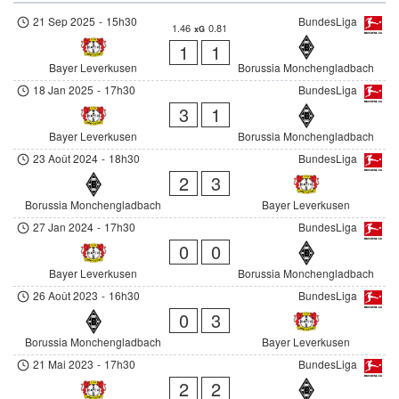
21 Sep 2025
-
15h30
BundesLiga
1.46
0.81
xG
1
1
Bayer Leverkusen
Borussia Monchengladbach
18 Jan 2025
-
17h30
BundesLiga
3
1
Bayer Leverkusen
Borussia Monchengladbach
23 Août 2024
-
18h30
BundesLiga
2
3
Borussia Monchengladbach
Bayer Leverkusen
27 Jan 2024
-
17h30
BundesLiga
0
0
Bayer Leverkusen
Borussia Monchengladbach
26 Août 2023
-
16h30
BundesLiga
0
3
Borussia Monchengladbach
Bayer Leverkusen
21 Mai 2023
-
17h30
BundesLiga
2
2