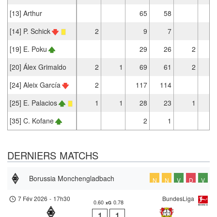
[13] Arthur
65
58
[14] P. Schick
2
9
7
[19] E. Poku
29
26
2
[20] Álex Grimaldo
2
1
69
61
2
[24] Aleix García
2
117
114
[25] E. Palacios
1
1
28
23
1
[35] C. Kofane
2
1
DERNIERS MATCHS
Borussia Monchengladbach
N
N
V
D
V
7 Fév 2026
-
17h30
BundesLiga
0.60
0.78
xG
1
1