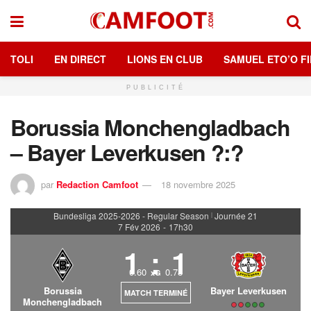
TOLI
EN DIRECT
LIONS EN CLUB
SAMUEL ETO’O FI
PUBLICITÉ
Borussia Monchengladbach
– Bayer Leverkusen ?:?
par
Redaction Camfoot
18 novembre 2025
Bundesliga 2025-2026 - Regular Season
Journée 21
|
7 Fév 2026
-
17h30
1
:
1
0.60
0.78
xG
Borussia
Bayer Leverkusen
MATCH TERMINÉ
Monchengladbach