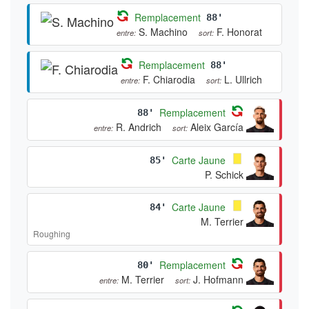
Remplacement
88'
S. Machino
F. Honorat
entre:
sort:
Remplacement
88'
F. Chiarodia
L. Ullrich
entre:
sort:
Remplacement
88'
R. Andrich
Aleix García
entre:
sort:
Carte Jaune
85'
P. Schick
Carte Jaune
84'
M. Terrier
Roughing
Remplacement
80'
M. Terrier
J. Hofmann
entre:
sort: