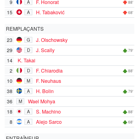
9
F. Honorat
A
88'
15
H. Tabaković
A
68'
REMPLAÇANTS
23
J. Olschowsky
G
29
J. Scally
D
79'
14
K. Takai
2
F. Chiarodia
D
88'
10
F. Neuhaus
M
38
H. Bolin
A
79'
36
Wael Mohya
M
18
S. Machino
A
88'
8
Alejo Sarco
A
68'
ENTRAÎNEUR