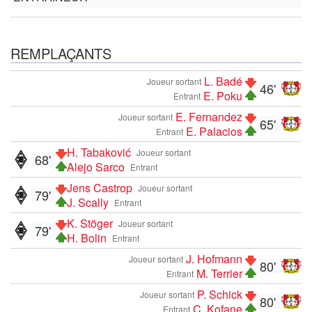
REMPLAÇANTS
L. Badé
Joueur sortant
46'
E. Poku
Entrant
E. Fernandez
Joueur sortant
65'
E. Palacios
Entrant
H. Tabaković
Joueur sortant
68'
Alejo Sarco
Entrant
Jens Castrop
Joueur sortant
79'
J. Scally
Entrant
K. Stöger
Joueur sortant
79'
H. Bolin
Entrant
J. Hofmann
Joueur sortant
80'
M. Terrier
Entrant
P. Schick
Joueur sortant
80'
C. Kofane
Entrant