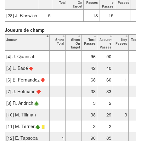
Total
On
Passes
e
Passes
To
Target
Passes
[28] J. Blaswich
5
18
15
Joueurs de champ
Joueur
Shots
Shots
Total
Accurat
Key
Tackl
Total
On
Passes
e
Passes
Tot
Target
Passes
[4] J. Quansah
96
90
[5] L. Badé
42
40
[6] E. Fernandez
68
60
1
[7] J. Hofmann
38
33
[8] R. Andrich
3
2
[10] M. Tillman
38
29
3
[11] M. Terrier
3
2
[12] E. Tapsoba
1
90
85