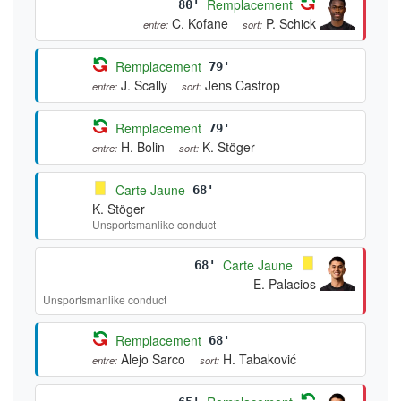
Remplacement
80'
C. Kofane
P. Schick
entre:
sort:
Remplacement
79'
J. Scally
Jens Castrop
entre:
sort:
Remplacement
79'
H. Bolin
K. Stöger
entre:
sort:
Carte Jaune
68'
K. Stöger
Unsportsmanlike conduct
Carte Jaune
68'
E. Palacios
Unsportsmanlike conduct
Remplacement
68'
Alejo Sarco
entre:
H. Tabaković
sort: