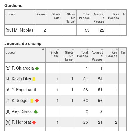
Gardiens
Joueur
Saves
Shots
Shots
Total
Accurat
Key
Tackl
Total
On
Passes
e
Passes
Tot
Target
Passes
[33] M. Nicolas
2
39
22
Joueurs de champ
Joueur
Shots
Shots
Total
Accurat
Key
Tackle
Total
On
Passes
e
Passes
Tota
Target
Passes
[2] F. Chiarodia
1
1
[4] Kevin Diks
1
1
61
54
[6] Y. Engelhardt
1
1
58
51
1
[7] K. Stöger
1
1
63
56
[8] Alejo Sarco
2
2
[9] F. Honorat
1
25
21
2