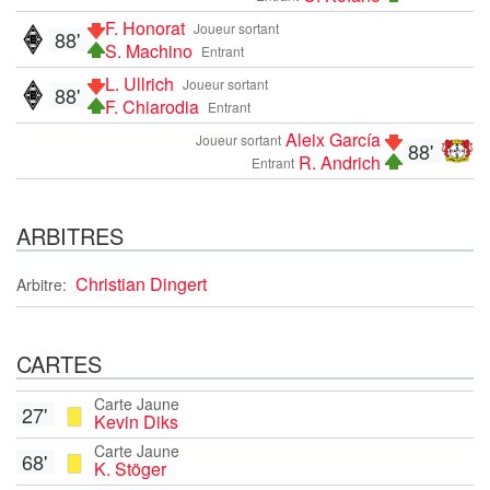
F. Honorat
Joueur sortant
88'
S. Machino
Entrant
L. Ullrich
Joueur sortant
88'
F. Chiarodia
Entrant
Aleix García
Joueur sortant
88'
R. Andrich
Entrant
ARBITRES
Christian Dingert
Arbitre:
CARTES
Carte Jaune
27'
Kevin Diks
Carte Jaune
68'
K. Stöger