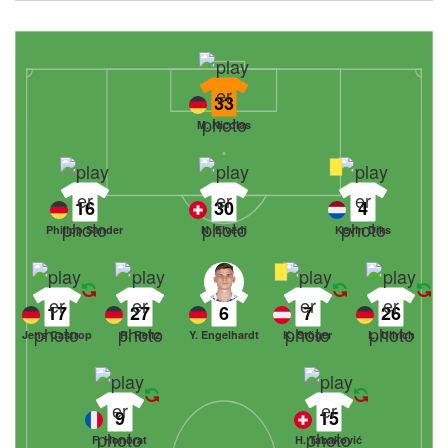
33
M. Nicolas
16
30
4
Philipp Sander
N. Elvedi
Kevin Diks
17
27
6
7
26
Jens Castrop
R. Reitz
Y. Engelhardt
K. Stöger
L. Ullrich
9
15
F. Honorat
H. Tabaković