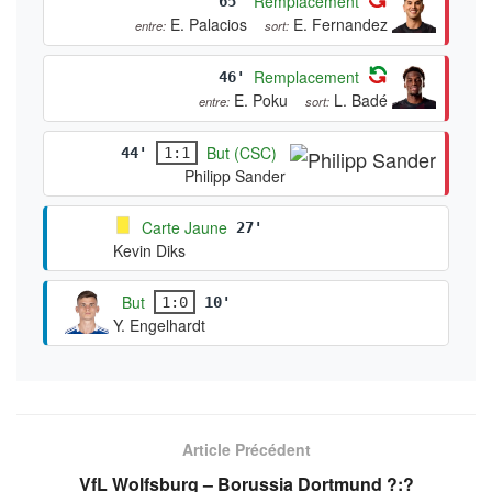
Remplacement
65'
E. Palacios
E. Fernandez
entre:
sort:
Remplacement
46'
E. Poku
L. Badé
entre:
sort:
But (CSC)
44'
1:1
Philipp Sander
Carte Jaune
27'
Kevin Diks
But
1:0
10'
Y. Engelhardt
Article Précédent