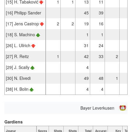
[15] H. Tabaković
1
1
13
11
[16] Philipp Sander
45
39
[17] Jens Castrop
2
2
19
16
[18] S. Machino
1
1
[26] L. Ullrich
31
24
[27] R. Reitz
1
42
33
2
[29] J. Scally
4
[30] N. Elvedi
49
48
1
[38] H. Bolin
4
4
Bayer Leverkusen
Gardiens
Joueur
Saves
Shots
Shots
Total
Accurat
Key
Tack