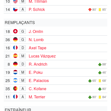
10
M. Tillman
M
14
P. Schick
A
80'
85'
REMPLAÇANTS
18
J. Omlin
G
36
N. Lomb
G
16
Axel Tape
D
21
Lucas Vázquez
M
8
R. Andrich
D
88'
19
E. Poku
M
46'
25
E. Palacios
M
65'
68'
35
C. Kofane
A
80'
11
M. Terrier
A
80'
84'
ENTRAÎNEUR