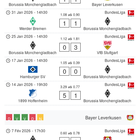
Borussia Monchengladbach
Bayer Leverkusen
31 Jan 2026
-
14h30
BundesLiga
1.08
0.90
xG
1
1
Werder Bremen
Borussia Monchengladbach
25 Jan 2026
-
14h30
BundesLiga
1.12
1.81
xG
0
3
Borussia Monchengladbach
VfB Stuttgart
17 Jan 2026
-
14h30
BundesLiga
1.05
0.39
xG
0
0
Hamburger SV
Borussia Monchengladbach
14 Jan 2026
-
19h30
BundesLiga
3.29
0.77
xG
5
1
1899 Hoffenheim
Borussia Monchengladbach
Bayer Leverkusen
D
V
V
D
N
7 Fév 2026
-
17h30
BundesLiga
0.60
0.78
xG