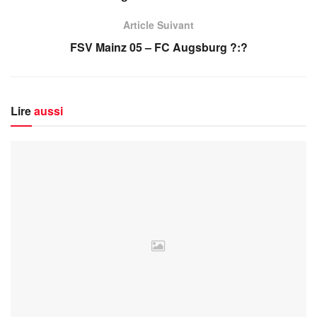
VfL Wolfsburg – Borussia Dortmund ?:?
Article Suivant
FSV Mainz 05 – FC Augsburg ?:?
Lire
aussi