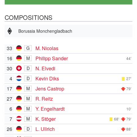
COMPOSITIONS
Borussia Monchengladbach
33
M. Nicolas
G
16
Philipp Sander
M
44'
30
N. Elvedi
D
4
Kevin Diks
D
27'
17
Jens Castrop
M
79'
27
R. Reitz
M
6
Y. Engelhardt
M
10'
7
K. Stöger
M
68'
79'
26
L. Ullrich
D
88'