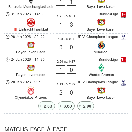
1
1
Borussia Monchengladbach
Bayer Leverkusen
31 Jan 2026
-
14h30
BundesLiga
1.21
0.51
xG
1
3
Eintracht Frankfurt
Bayer Leverkusen
28 Jan 2026
-
20h00
UEFA Champions League
2.03
0.22
xG
3
0
Bayer Leverkusen
Villarreal
24 Jan 2026
-
14h30
BundesLiga
2.56
0.67
xG
1
0
Bayer Leverkusen
Werder Bremen
20 Jan 2026
-
20h00
UEFA Champions League
1.13
2.39
xG
2
0
Olympiakos Piraeus
Bayer Leverkusen
2.33
3.60
2.90
1
X
2
MATCHS FACE À FACE