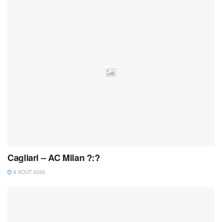
Cagliari – AC Milan ?:?
8 AOÛT 2026