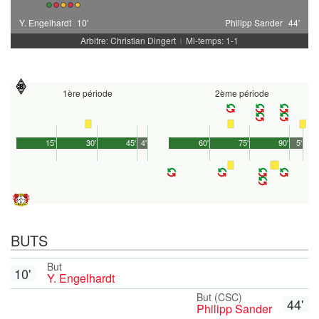
Y. Engelhardt
10'
Philipp Sander
44'
Arbitre: Christian Dingert
Mi-temps: 1-1
|
1ère période
2ème période
15'
30'
45'
4'
60'
75'
90'
5'
BUTS
But
10'
Y. Engelhardt
But (CSC)
44'
Philipp Sander