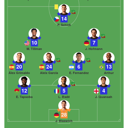
14
P. Schick
10
7
M. Tillman
J. Hofmann
20
24
6
13
Álex Grimaldo
Aleix García
E. Fernandez
Arthur
12
5
4
E. Tapsoba
L. Badé
J. Quansah
28
J. Blaswich