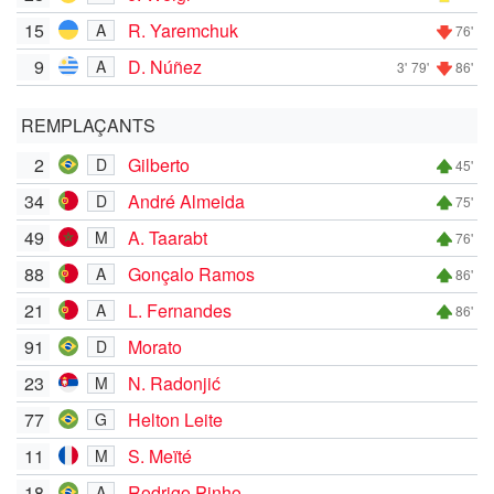
15
R. Yaremchuk
A
76'
9
D. Núñez
A
3'
79'
86'
REMPLAÇANTS
2
Gilberto
D
45'
34
André Almeida
D
75'
49
A. Taarabt
M
76'
88
Gonçalo Ramos
A
86'
21
L. Fernandes
A
86'
91
Morato
D
23
N. Radonjić
M
77
Helton Leite
G
11
S. Meïté
M
18
Rodrigo Pinho
A