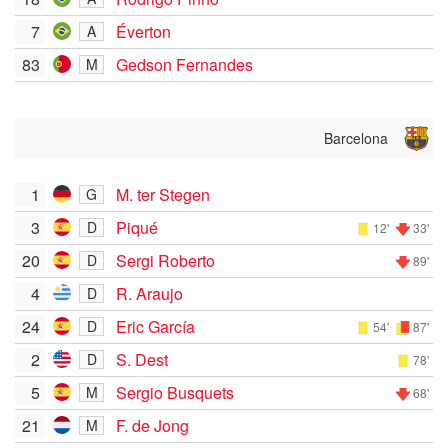
7
Éverton
A
83
Gedson Fernandes
M
Barcelona
1
M. ter Stegen
G
3
Piqué
D
12'
33'
20
Sergi Roberto
D
89'
4
R. Araujo
D
24
Eric García
D
54'
87'
2
S. Dest
D
78'
5
Sergio Busquets
M
68'
21
F. de Jong
M