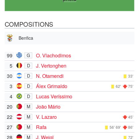
COMPOSITIONS
Benfica
99
O. Vlachodimos
G
5
J. Vertonghen
D
30
N. Otamendi
D
33'
3
Álex Grimaldo
D
62'
75'
4
Lucas Veríssimo
D
20
João Mário
M
22
V. Lazaro
M
45'
27
Rafa
M
56'
69'
86'
28
J. Weigl
M
72'