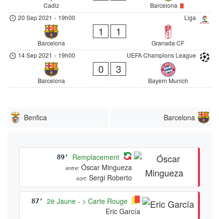
Cadiz
Barcelona
20 Sep 2021
-
19h00
Liga
1
1
Barcelona
Granada CF
14 Sep 2021
-
19h00
UEFA Champions League
0
3
Barcelona
Bayern Munich
Benfica
Barcelona
Remplacement
89'
Óscar Mingueza
entre:
Sergi Roberto
sort:
2è Jaune - > Carte Rouge
87'
Eric García