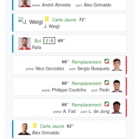
André Almeida
Álex Grimaldo
entre:
sort:
Carte Jaune
72'
J. Weigl
But
2:0
69'
Rafa
Remplacement
68'
Nico González
Sergio Busquets
entre:
sort:
Remplacement
68'
Philippe Coutinho
Pedri
entre:
sort:
Remplacement
68'
A. Fati
L. de Jong
entre:
sort:
Carte Jaune
62'
Álex Grimaldo