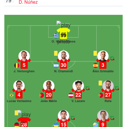
D. Núñez
99
O. Vlachodimos
5
30
3
J. Vertonghen
N. Otamendi
Álex Grimaldo
4
20
22
27
Lucas Veríssimo
João Mário
V. Lazaro
Rafa
28
15
9