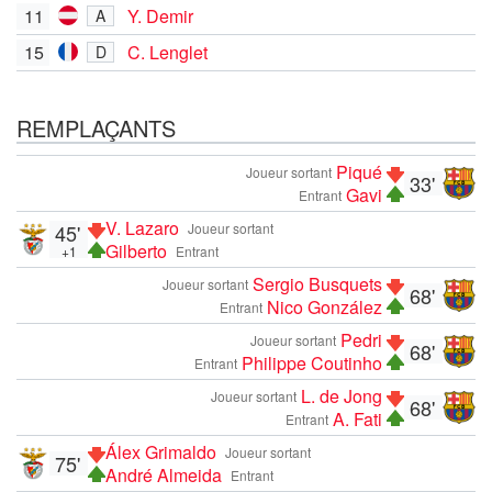
11
Y. Demir
A
15
C. Lenglet
D
REMPLAÇANTS
Piqué
Joueur sortant
33'
Gavi
Entrant
V. Lazaro
45'
Joueur sortant
Gilberto
+1
Entrant
Sergio Busquets
Joueur sortant
68'
Nico González
Entrant
Pedri
Joueur sortant
68'
Philippe Coutinho
Entrant
L. de Jong
Joueur sortant
68'
A. Fati
Entrant
Álex Grimaldo
Joueur sortant
75'
André Almeida
Entrant