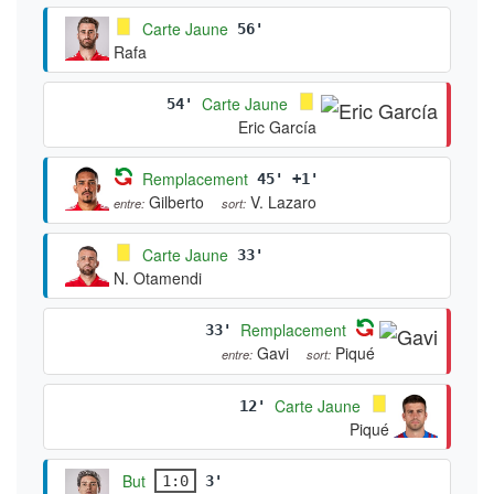
Carte Jaune
56'
Rafa
Carte Jaune
54'
Eric García
Remplacement
45' +1'
Gilberto
V. Lazaro
entre:
sort:
Carte Jaune
33'
N. Otamendi
Remplacement
33'
Gavi
Piqué
entre:
sort:
Carte Jaune
12'
Piqué
But
1:0
3'