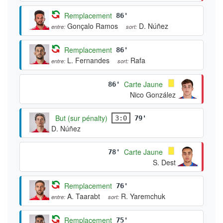
Remplacement
86'
Gonçalo Ramos
D. Núñez
entre:
sort:
Remplacement
86'
L. Fernandes
Rafa
entre:
sort:
Carte Jaune
86'
Nico González
But (sur pénalty)
3:0
79'
D. Núñez
Carte Jaune
78'
S. Dest
Remplacement
76'
A. Taarabt
R. Yaremchuk
entre:
sort:
Remplacement
75'