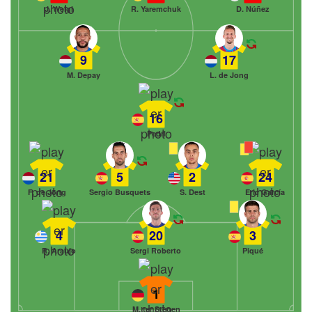
J. Weigl
R. Yaremchuk
D. Núñez
9
17
M. Depay
L. de Jong
16
Pedri
21
5
2
24
F. de Jong
Sergio Busquets
S. Dest
Eric García
4
20
3
R. Araujo
Sergi Roberto
Piqué
1
M. ter Stegen