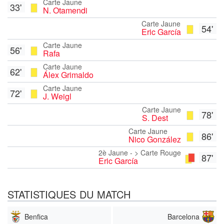
Carte Jaune
33'
N. Otamendi
Carte Jaune
54'
Eric García
Carte Jaune
56'
Rafa
Carte Jaune
62'
Álex Grimaldo
Carte Jaune
72'
J. Weigl
Carte Jaune
78'
S. Dest
Carte Jaune
86'
Nico González
2è Jaune - > Carte Rouge
87'
Eric García
STATISTIQUES DU MATCH
Benfica
Barcelona