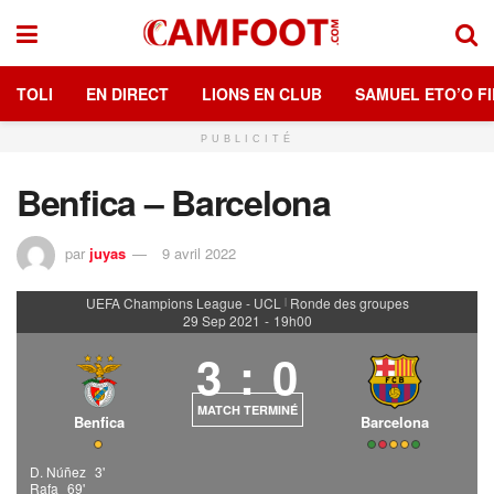
TOLI
EN DIRECT
LIONS EN CLUB
SAMUEL ETO’O FI
PUBLICITÉ
Benfica – Barcelona
par
juyas
9 avril 2022
UEFA Champions League - UCL
Ronde des groupes
|
29 Sep 2021
-
19h00
3
:
0
MATCH TERMINÉ
Benfica
Barcelona
D. Núñez
3'
Rafa
69'