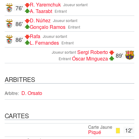
R. Yaremchuk
Joueur sortant
76'
A. Taarabt
Entrant
D. Núñez
Joueur sortant
86'
Gonçalo Ramos
Entrant
Rafa
Joueur sortant
86'
L. Fernandes
Entrant
Sergi Roberto
Joueur sortant
89'
Óscar Mingueza
Entrant
ARBITRES
D. Orsato
Arbitre:
CARTES
Carte Jaune
12'
Piqué