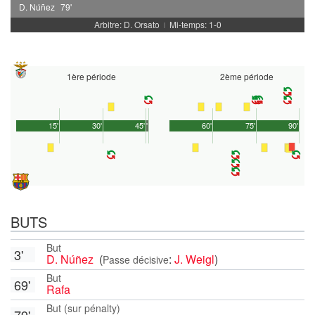
D. Núñez
79'
Arbitre: D. Orsato
Mi-temps: 1-0
|
1ère période
2ème période
15'
30'
45'
1'
60'
75'
90'
BUTS
But
3'
D. Núñez
(
:
J. Weigl
)
Passe décisive
But
69'
Rafa
But (sur pénalty)
79'