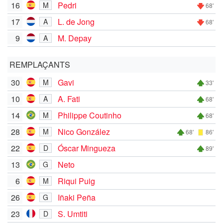
16
Pedri
M
68'
17
L. de Jong
A
68'
9
M. Depay
A
REMPLAÇANTS
30
Gavi
M
33'
10
A. Fati
A
68'
14
Philippe Coutinho
M
68'
28
Nico González
M
68'
86'
22
Óscar Mingueza
D
89'
13
Neto
G
6
Riqui Puig
M
26
Iñaki Peña
G
23
S. Umtiti
D