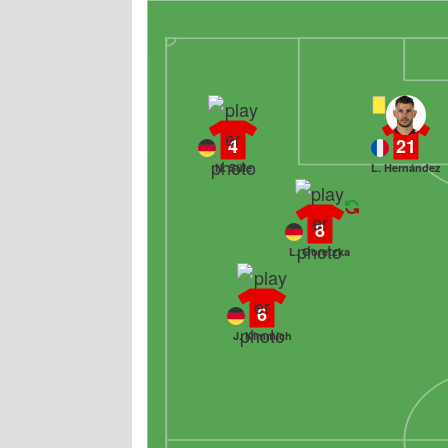
4
21
N. Süle
L. Hernández
8
L. Goretzka
6
J. Kimmich