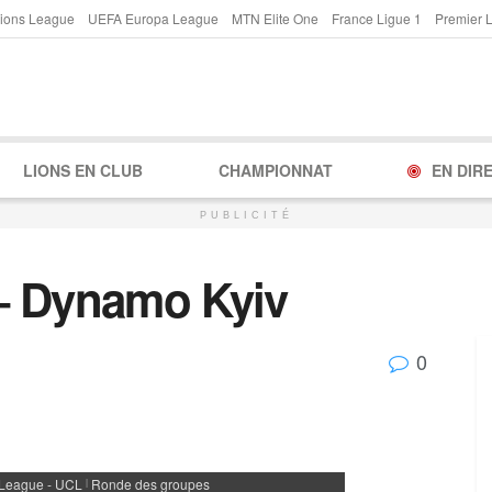
ions League
UEFA Europa League
MTN Elite One
France Ligue 1
Premier 
LIONS EN CLUB
CHAMPIONNAT
EN DIR
PUBLICITÉ
– Dynamo Kyiv
0
League - UCL
Ronde des groupes
|