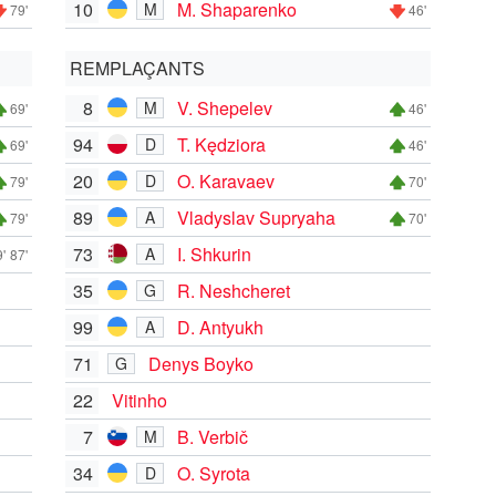
10
M. Shaparenko
M
79'
46'
REMPLAÇANTS
8
V. Shepelev
M
69'
46'
94
T. Kędziora
D
69'
46'
20
O. Karavaev
D
79'
70'
89
Vladyslav Supryaha
A
79'
70'
73
I. Shkurin
A
'
87'
35
R. Neshcheret
G
99
D. Antyukh
A
71
Denys Boyko
G
22
Vitinho
7
B. Verbič
M
34
O. Syrota
D