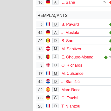
10
L. Sané
A
74'
REMPLAÇANTS
5
B. Pavard
D
42
J. Musiala
A
20
B. Sarr
D
18
M. Sabitzer
M
13
E. Choupo-Moting
A
79
3
O. Richards
D
17
M. Cuisance
M
44
J. Stanišić
D
22
Marc Roca
M
36
C. Früchtl
G
23
T. Nianzou
D