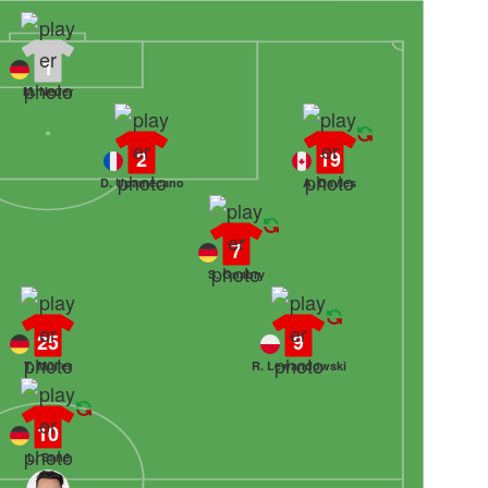
1
M. Neuer
2
19
D. Upamecano
A. Davies
7
S. Gnabry
25
9
T. Müller
R. Lewandowski
10
L. Sané