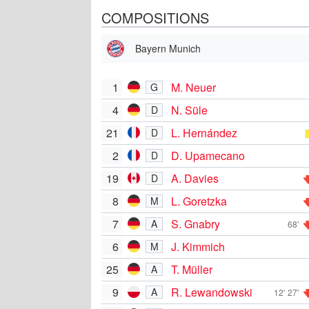
COMPOSITIONS
Bayern Munich
1
M. Neuer
G
4
N. Süle
D
21
L. Hernández
D
2
D. Upamecano
D
19
A. Davies
D
8
L. Goretzka
M
7
S. Gnabry
A
68'
6
J. Kimmich
M
25
T. Müller
A
9
R. Lewandowski
A
12'
27'