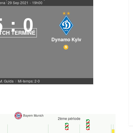
rena
29 Sep 2021
-
19h00
|
5
:
0
TCH TERMINÉ
Dynamo Kyiv
N
 M. Guida
Mi-temps: 2-0
|
Bayern Munich
2ème période