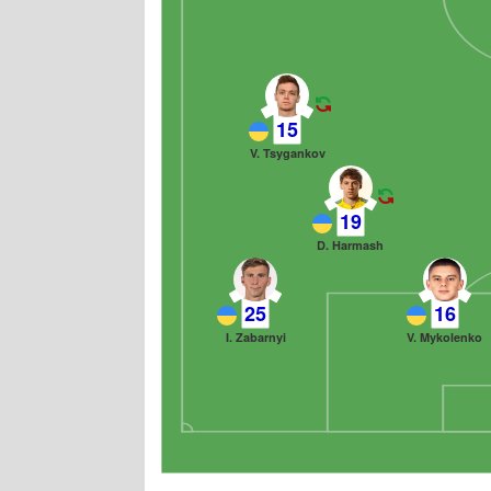
15
V. Tsygankov
19
D. Harmash
25
16
I. Zabarnyi
V. Mykolenko