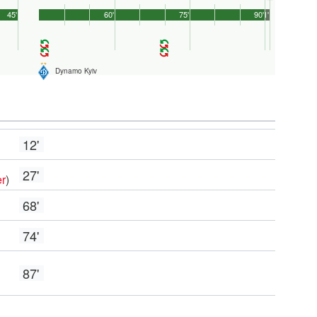
45'
60'
75'
90'
1'
Dynamo Kyiv
12'
27'
er
)
68'
74'
87'