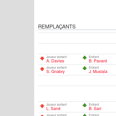
REMPLAÇANTS
Joueur sortant
Entrant
A. Davies
B. Pavard
Joueur sortant
Entrant
S. Gnabry
J. Musiala
Joueur sortant
Entrant
L. Sané
B. Sarr
Joueur sortant
Entrant