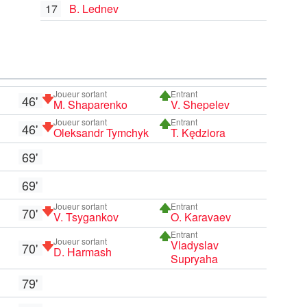
17
B. Lednev
Joueur sortant
Entrant
46'
M. Shaparenko
V. Shepelev
Joueur sortant
Entrant
46'
Oleksandr Tymchyk
T. Kędziora
69'
69'
Joueur sortant
Entrant
70'
V. Tsygankov
O. Karavaev
Entrant
Joueur sortant
Vladyslav
70'
D. Harmash
Supryaha
79'