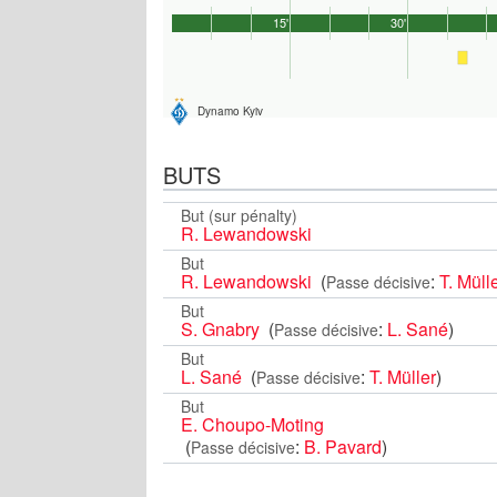
15'
30'
Dynamo Kyiv
BUTS
But (sur pénalty)
R. Lewandowski
But
R. Lewandowski
(
:
T. Müll
Passe décisive
But
S. Gnabry
(
:
L. Sané
)
Passe décisive
But
L. Sané
(
:
T. Müller
)
Passe décisive
But
E. Choupo-Moting
(
:
B. Pavard
)
Passe décisive