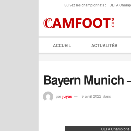
Suivez les championnats :
UEFA Champ
ACCUEIL
ACTUALITÉS
Bayern Munich 
par
juyas
9 avril 2022
dans
UEFA Champions 