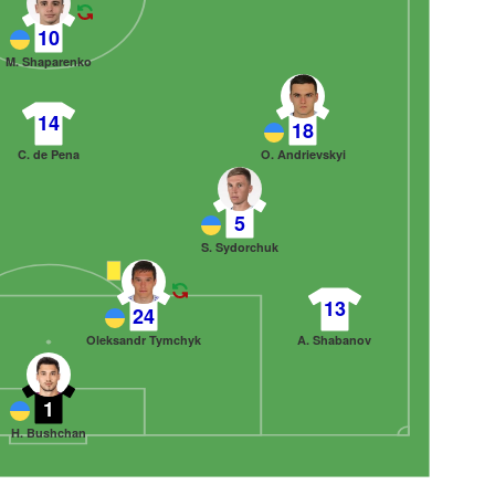
10
M. Shaparenko
14
18
C. de Pena
O. Andrievskyi
5
S. Sydorchuk
13
24
Oleksandr Tymchyk
A. Shabanov
1
H. Bushchan