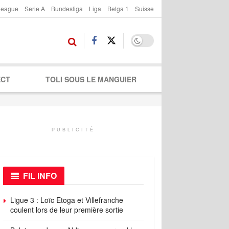
League
Serie A
Bundesliga
Liga
Belga 1
Suisse
ECT
TOLI SOUS LE MANGUIER
PUBLICITÉ
FIL INFO
Ligue 3 : Loïc Etoga et Villefranche
coulent lors de leur première sortie