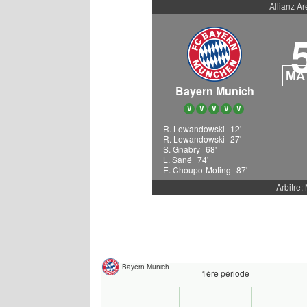
Allianz A
MA
Bayern Munich
V
V
V
V
V
R. Lewandowski
12'
R. Lewandowski
27'
S. Gnabry
68'
L. Sané
74'
E. Choupo-Moting
87'
Arbitre:
Bayern Munich
1ère période