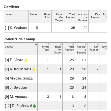
Gardiens
Joueur
Saves
Shots
Shots
Total
Accurat
Key
Tackle
Total
On
Passes
e
Passes
Tot
Target
Passes
[1] K. Grabara
5
35
22
Joueurs de champ
Joueur
Shots
Shots
Total
Accurat
Key
Tackles
Total
On
Passes
e
Passes
Total
Target
Passes
[3] D. Vavro
1
25
21
1
[4] K. Koulierakis
1
1
28
26
2
2
[5] Vinicius Souza
29
24
4
[6] J. Belocian
25
24
1
[9] M. Amoura
3
1
16
8
3
[17] D. Pejčinović
1
3
2