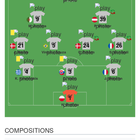
9
39
M. Amoura
P. Wimmer
21
5
24
26
J. Mæhle
Vinicius Souza
C. Eriksen
S. Kumbedi
4
3
6
K. Koulierakis
D. Vavro
J. Belocian
1
K. Grabara
COMPOSITIONS