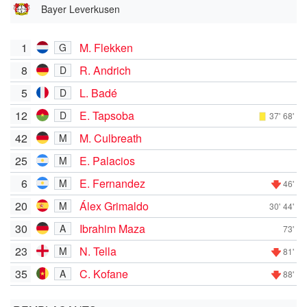
Bayer Leverkusen
1
M. Flekken
G
8
R. Andrich
D
5
L. Badé
D
12
E. Tapsoba
D
37'
68'
42
M. Culbreath
M
25
E. Palacios
M
6
E. Fernandez
M
46'
20
Álex Grimaldo
M
30'
44'
30
Ibrahim Maza
A
73'
23
N. Tella
M
81'
35
C. Kofane
A
88'