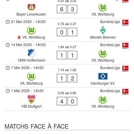
4.20
2.02
xG
6
3
Bayer Leverkusen
VfL Wolfsburg
21 Mar 2026
-
14h30
BundesLiga
0.76
0.37
xG
0
1
VfL Wolfsburg
Werder Bremen
14 Mar 2026
-
14h30
BundesLiga
1.84
0.27
xG
1
1
1899 Hoffenheim
VfL Wolfsburg
7 Mar 2026
-
14h30
BundesLiga
1.74
1.82
xG
1
2
VfL Wolfsburg
Hamburger SV
1 Mar 2026
-
14h30
BundesLiga
3.06
0.80
xG
4
0
VfB Stuttgart
VfL Wolfsburg
MATCHS FACE À FACE