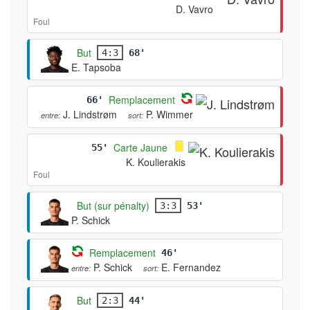
D. Vavro
Foul
But
4:3
68'
E. Tapsoba
Remplacement
66'
J. Lindstrøm
P. Wimmer
entre:
sort:
Carte Jaune
55'
K. Koulierakis
Foul
But (sur pénalty)
3:3
53'
P. Schick
Remplacement
46'
P. Schick
E. Fernandez
entre:
sort:
But
2:3
44'