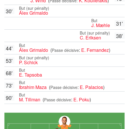
J. Wind
(
K. Koulierakis
)
Passe décisive:
But (sur pénalty)
30'
Álex Grimaldo
But
31'
J. Mæhle
But (sur pénalty)
38'
C. Eriksen
But
44'
Álex Grimaldo
(
:
E. Fernandez
)
Passe décisive
But (sur pénalty)
53'
P. Schick
But
68'
E. Tapsoba
But
73'
Ibrahim Maza
(
:
E. Palacios
)
Passe décisive
But
90'
M. Tillman
(
:
E. Poku
)
Passe décisive