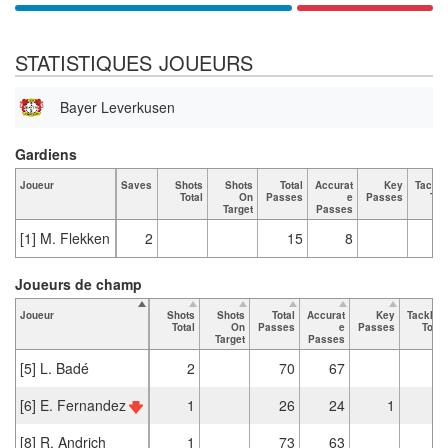
STATISTIQUES JOUEURS
Bayer Leverkusen
Gardiens
Joueur
Saves
Shots
Shots
Total
Accurat
Key
Tackle
Total
On
Passes
e
Passes
Tot
Target
Passes
[1] M. Flekken
2
15
8
Joueurs de champ
Joueur
Shots
Shots
Total
Accurat
Key
Tackles
Total
On
Passes
e
Passes
Total
Target
Passes
[5] L. Badé
2
70
67
1
[6] E. Fernandez
1
26
24
1
[8] R. Andrich
1
73
63
1