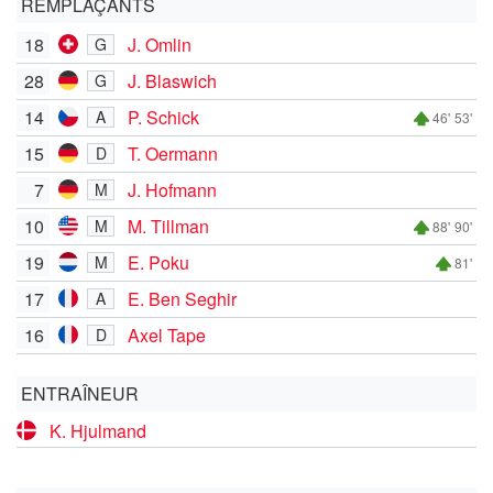
REMPLAÇANTS
18
J. Omlin
G
28
J. Blaswich
G
14
P. Schick
A
46'
53'
15
T. Oermann
D
7
J. Hofmann
M
10
M. Tillman
M
88'
90'
19
E. Poku
M
81'
17
E. Ben Seghir
A
16
Axel Tape
D
ENTRAÎNEUR
K. Hjulmand