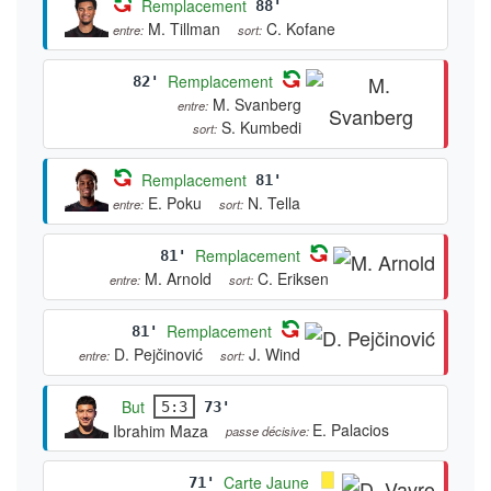
Remplacement
88'
M. Tillman
C. Kofane
entre:
sort:
Remplacement
82'
M. Svanberg
entre:
S. Kumbedi
sort:
Remplacement
81'
E. Poku
N. Tella
entre:
sort:
Remplacement
81'
M. Arnold
C. Eriksen
entre:
sort:
Remplacement
81'
D. Pejčinović
J. Wind
entre:
sort:
But
5:3
73'
E. Palacios
Ibrahim Maza
passe décisive:
Carte Jaune
71'