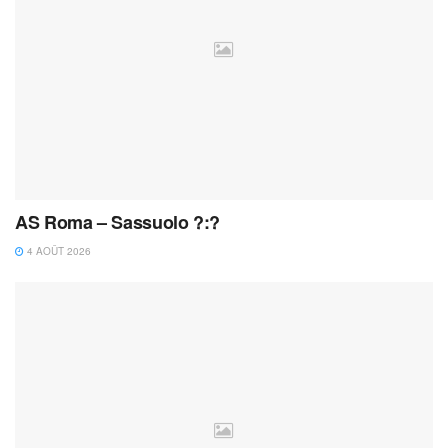
AS Roma – Sassuolo ?:?
4 AOÛT 2026