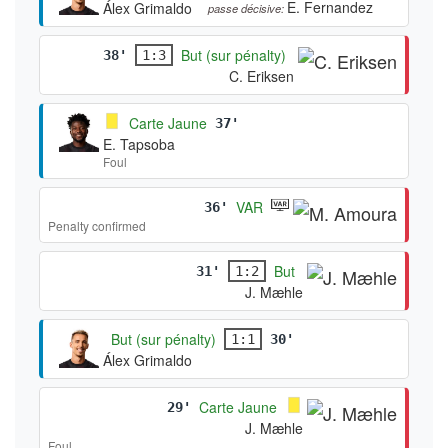
E. Fernandez
Álex Grimaldo
passe décisive:
But (sur pénalty)
38'
1:3
C. Eriksen
Carte Jaune
37'
E. Tapsoba
Foul
VAR
36'
Penalty confirmed
But
31'
1:2
J. Mæhle
But (sur pénalty)
1:1
30'
Álex Grimaldo
Carte Jaune
29'
J. Mæhle
Foul