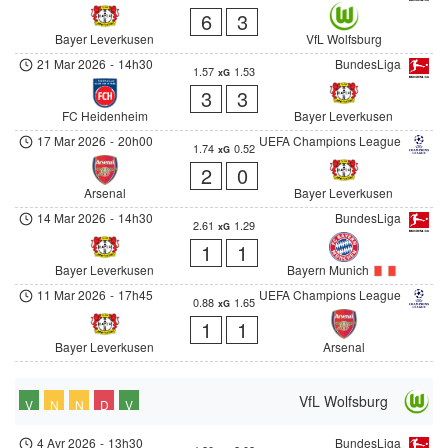
6
3
Bayer Leverkusen
VfL Wolfsburg
21 Mar 2026
-
14h30
BundesLiga
1.57
1.53
xG
3
3
FC Heidenheim
Bayer Leverkusen
17 Mar 2026
-
20h00
UEFA Champions League
1.74
0.52
xG
2
0
Arsenal
Bayer Leverkusen
14 Mar 2026
-
14h30
BundesLiga
2.61
1.29
xG
1
1
Bayer Leverkusen
Bayern Munich
11 Mar 2026
-
17h45
UEFA Champions League
0.88
1.65
xG
1
1
Bayer Leverkusen
Arsenal
VfL Wolfsburg
V
N
N
D
V
4 Avr 2026
-
13h30
BundesLiga