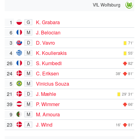
VfL Wolfsburg
1
K. Grabara
G
6
J. Belocian
M
3
D. Vavro
D
71'
4
K. Koulierakis
M
55'
26
S. Kumbedi
D
82'
24
C. Eriksen
M
38'
81'
5
Vinicius Souza
M
21
J. Mæhle
D
29'
31'
39
P. Wimmer
M
66'
9
M. Amoura
M
23
J. Wind
A
16'
81'