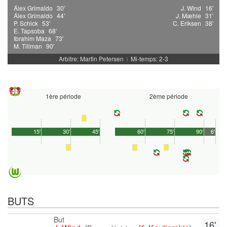
Álex Grimaldo
30'
J. Wind
16'
Álex Grimaldo
44'
J. Mæhle
31'
P. Schick
53'
C. Eriksen
38'
E. Tapsoba
68'
Ibrahim Maza
73'
M. Tillman
90'
Arbitre: Martin Petersen
Mi-temps: 2-3
|
1ère période
2ème période
15'
30'
45'
60'
75'
90'
6'
BUTS
But
16'