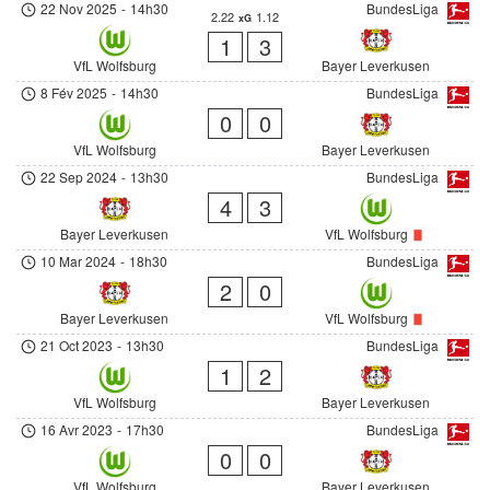
22 Nov 2025
-
14h30
BundesLiga
2.22
1.12
xG
1
3
VfL Wolfsburg
Bayer Leverkusen
8 Fév 2025
-
14h30
BundesLiga
0
0
VfL Wolfsburg
Bayer Leverkusen
22 Sep 2024
-
13h30
BundesLiga
4
3
Bayer Leverkusen
VfL Wolfsburg
10 Mar 2024
-
18h30
BundesLiga
2
0
Bayer Leverkusen
VfL Wolfsburg
21 Oct 2023
-
13h30
BundesLiga
1
2
VfL Wolfsburg
Bayer Leverkusen
16 Avr 2023
-
17h30
BundesLiga
0
0
VfL Wolfsburg
Bayer Leverkusen