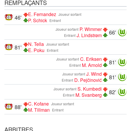
REMPLAÇANTS
E. Fernandez
Joueur sortant
46'
P. Schick
Entrant
P. Wimmer
Joueur sortant
66'
J. Lindstrøm
Entrant
N. Tella
Joueur sortant
81'
E. Poku
Entrant
C. Eriksen
Joueur sortant
81'
M. Arnold
Entrant
J. Wind
Joueur sortant
81'
D. Pejčinović
Entrant
S. Kumbedi
Joueur sortant
82'
M. Svanberg
Entrant
C. Kofane
Joueur sortant
88'
M. Tillman
Entrant
ARBITRES