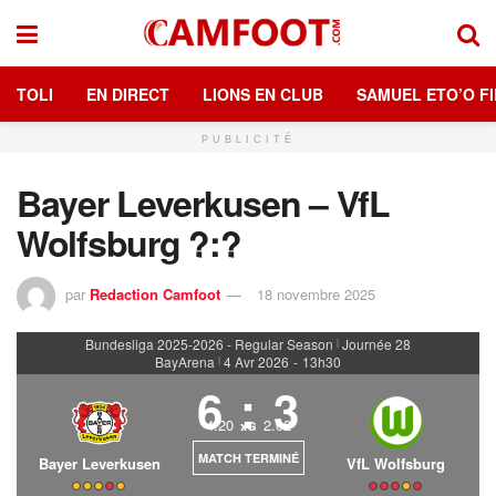
TOLI
EN DIRECT
LIONS EN CLUB
SAMUEL ETO’O FI
PUBLICITÉ
Bayer Leverkusen – VfL
Wolfsburg ?:?
par
Redaction Camfoot
18 novembre 2025
Bundesliga 2025-2026 - Regular Season
Journée 28
|
BayArena
4 Avr 2026
-
13h30
|
6
:
3
4.20
2.02
xG
MATCH TERMINÉ
Bayer Leverkusen
VfL Wolfsburg