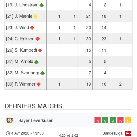
[19] J. Lindstrøm
4
2
1
2
[21] J. Mæhle
1
1
21
18
1
1
[23] J. Wind
1
1
20
14
[24] C. Eriksen
1
1
30
23
1
1
[26] S. Kumbedi
15
11
3
[27] M. Arnold
5
5
[32] M. Svanberg
7
4
[39] P. Wimmer
1
19
10
2
2
DERNIERS MATCHS
Bayer Leverkusen
D
V
V
D
N
4 Avr 2026
-
13h30
BundesLiga
4.20
2.02
xG