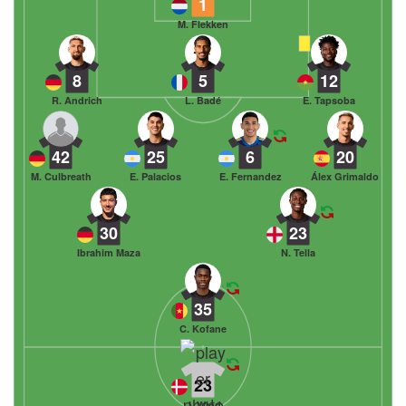
1
M. Flekken
8
5
12
R. Andrich
L. Badé
E. Tapsoba
42
25
6
20
M. Culbreath
E. Palacios
E. Fernandez
Álex Grimaldo
30
23
Ibrahim Maza
N. Tella
35
C. Kofane
23
J. Wind