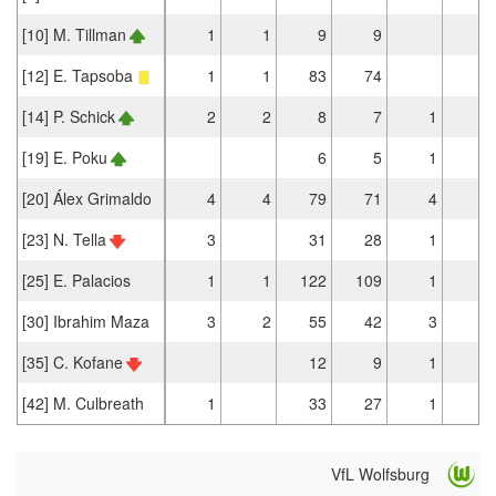
[10] M. Tillman
1
1
9
9
[12] E. Tapsoba
1
1
83
74
1
[14] P. Schick
2
2
8
7
1
[19] E. Poku
6
5
1
[20] Álex Grimaldo
4
4
79
71
4
1
[23] N. Tella
3
31
28
1
[25] E. Palacios
1
1
122
109
1
2
[30] Ibrahim Maza
3
2
55
42
3
2
[35] C. Kofane
12
9
1
1
[42] M. Culbreath
1
33
27
1
2
VfL Wolfsburg