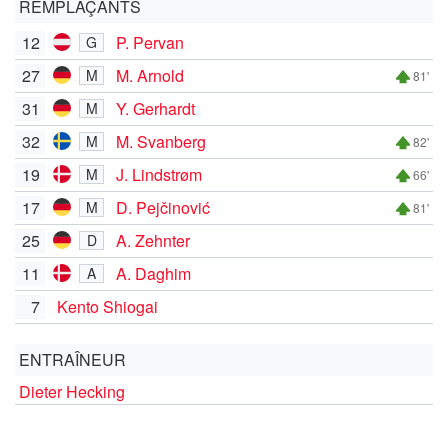
REMPLAÇANTS
12
P. Pervan
G
27
M. Arnold
M
81'
31
Y. Gerhardt
M
32
M. Svanberg
M
82'
19
J. Lindstrøm
M
66'
17
D. Pejčinović
M
81'
25
A. Zehnter
D
11
A. Daghim
A
7
Kento Shiogai
ENTRAÎNEUR
Dieter Hecking