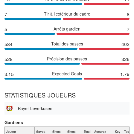
7
Tir à l'extérieur du cadre
8
5
Arrêts gardien
7
584
Total des passes
402
528
Précision des passes
326
3.15
Expected Goals
1.79
STATISTIQUES JOUEURS
Bayer Leverkusen
Gardiens
Joueur
Saves
Shots
Shots
Total
Accurat
Key
Tackle