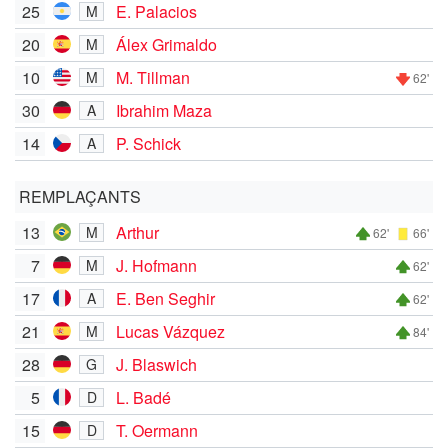
25
E. Palacios
M
20
Álex Grimaldo
M
10
M. Tillman
M
62'
30
Ibrahim Maza
A
14
P. Schick
A
REMPLAÇANTS
13
Arthur
M
62'
66'
7
J. Hofmann
M
62'
17
E. Ben Seghir
A
62'
21
Lucas Vázquez
M
84'
28
J. Blaswich
G
5
L. Badé
D
15
T. Oermann
D