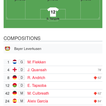
12
S. Tangvik
COMPOSITIONS
Bayer Leverkusen
1
M. Flekken
G
4
J. Quansah
D
78'
8
R. Andrich
D
62'
12
E. Tapsoba
D
42
M. Culbreath
M
62'
24
Aleix García
M
84'