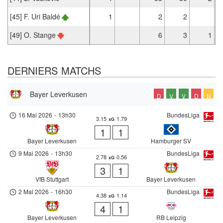
[45] F. Uri Baldé
1
2
2
[49] O. Stange
6
3
1
DERNIERS MATCHS
Bayer Leverkusen
D
V
V
D
N
16 Mai 2026
-
13h30
BundesLiga
3.15
1.79
xG
1
1
Bayer Leverkusen
Hamburger SV
9 Mai 2026
-
13h30
BundesLiga
2.78
0.56
xG
3
1
VfB Stuttgart
Bayer Leverkusen
2 Mai 2026
-
16h30
BundesLiga
4.38
1.14
xG
4
1
Bayer Leverkusen
RB Leipzig