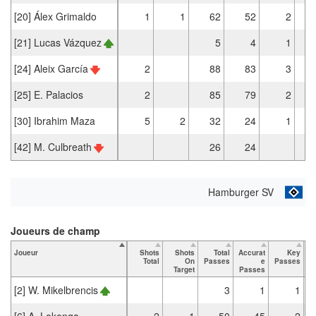
[20] Álex Grimaldo
1
1
62
52
2
[21] Lucas Vázquez
5
4
1
[24] Aleix García
2
88
83
3
[25] E. Palacios
2
85
79
2
[30] Ibrahim Maza
5
2
32
24
1
[42] M. Culbreath
26
24
Hamburger SV
Joueurs de champ
Joueur
Shots
Shots
Total
Accurat
Key
T
Total
On
Passes
e
Passes
Target
Passes
[2] W. Mikelbrencis
3
1
1
[6] A. Lokonga
2
1
50
45
2