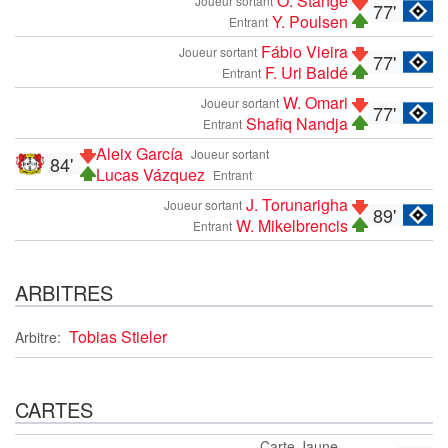
O. Stange
Joueur sortant
77'
Y. Poulsen
Entrant
Fábio Vieira
Joueur sortant
77'
F. Uri Baldé
Entrant
W. Omari
Joueur sortant
77'
Shafiq Nandja
Entrant
Aleix García
Joueur sortant
84'
Lucas Vázquez
Entrant
J. Torunarigha
Joueur sortant
89'
W. Mikelbrencis
Entrant
ARBITRES
Tobias Stieler
Arbitre:
CARTES
Carte Jaune