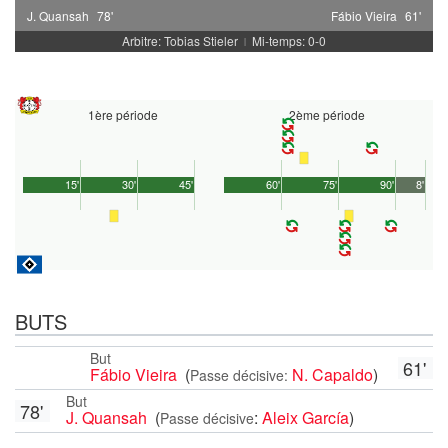
J. Quansah
78'
Fábio Vieira
61'
Arbitre: Tobias Stieler
Mi-temps: 0-0
|
1ère période
2ème période
15'
30'
45'
60'
75'
90'
8'
BUTS
But
61'
Fábio Vieira
(
N. Capaldo
)
Passe décisive:
But
78'
J. Quansah
(
:
Aleix García
)
Passe décisive