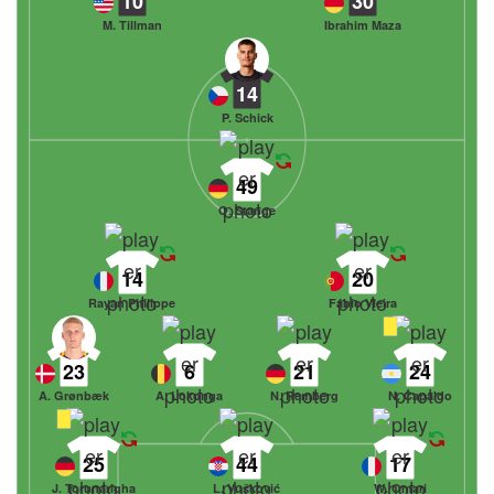
10
30
M. Tillman
Ibrahim Maza
14
P. Schick
49
O. Stange
14
20
Rayan Philippe
Fábio Vieira
23
6
21
24
A. Grønbæk
A. Lokonga
N. Remberg
N. Capaldo
25
44
17
J. Torunarigha
L. Vušković
W. Omari