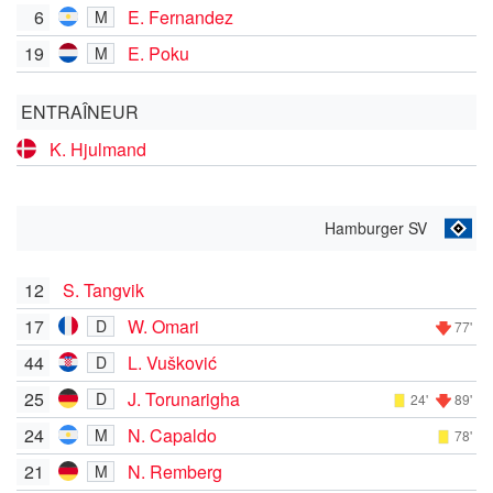
6
E. Fernandez
M
19
E. Poku
M
ENTRAÎNEUR
K. Hjulmand
Hamburger SV
12
S. Tangvik
17
W. Omari
D
77'
44
L. Vušković
D
25
J. Torunarigha
D
24'
89'
24
N. Capaldo
M
78'
21
N. Remberg
M