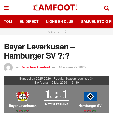
TOLI
EN DIRECT
LIONS EN CLUB
SAMUEL ETO’O FI
PUBLICITÉ
Bayer Leverkusen –
Hamburger SV ?:?
par
Redaction Camfoot
18 novembre 2025
Bundesliga 2025-2026 - Regular Season
Journée 34
|
BayArena
16 Mai 2026
-
13h30
|
1
:
1
3.15
1.79
xG
MATCH TERMINÉ
Bayer Leverkusen
Hamburger SV