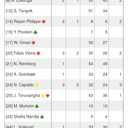
[12] S. Tangvik
51
34
[14] Rayan Philippe
2
1
8
6
2
[15] Y. Poulsen
7
5
[17] W. Omari
30
27
[20] Fábio Vieira
3
2
35
26
2
[21] N. Remberg
1
54
49
[23] A. Grønbæk
1
33
24
1
[24] N. Capaldo
3
2
32
24
3
[25] J. Torunarigha
43
36
1
[28] M. Muheim
10
10
[43] Shafiq Nandja
5
4
[44] L. Vušković
1
33
30
2