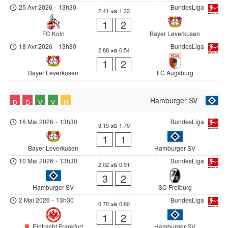
25 Avr 2026
-
13h30
BundesLiga
2.41
1.33
xG
1
2
FC Koln
Bayer Leverkusen
18 Avr 2026
-
13h30
BundesLiga
2.88
0.54
xG
1
2
Bayer Leverkusen
FC Augsburg
Hamburger SV
D
D
V
V
N
16 Mai 2026
-
13h30
BundesLiga
3.15
1.79
xG
1
1
Bayer Leverkusen
Hamburger SV
10 Mai 2026
-
13h30
BundesLiga
2.02
0.51
xG
3
2
Hamburger SV
SC Freiburg
2 Mai 2026
-
13h30
BundesLiga
0.70
0.60
xG
1
2
Eintracht Frankfurt
Hamburger SV