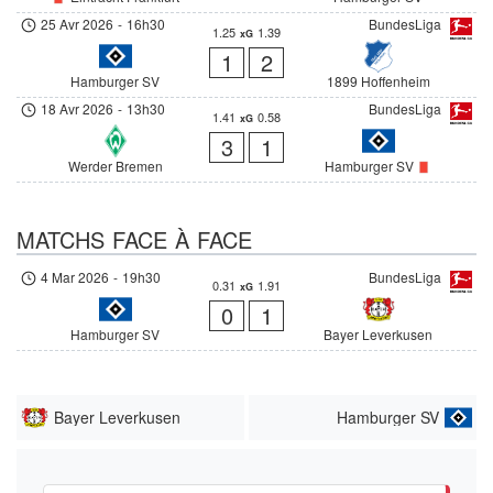
25 Avr 2026
-
16h30
BundesLiga
1.25
1.39
xG
1
2
Hamburger SV
1899 Hoffenheim
18 Avr 2026
-
13h30
BundesLiga
1.41
0.58
xG
3
1
Werder Bremen
Hamburger SV
MATCHS FACE À FACE
4 Mar 2026
-
19h30
BundesLiga
0.31
1.91
xG
0
1
Hamburger SV
Bayer Leverkusen
Bayer Leverkusen
Hamburger SV