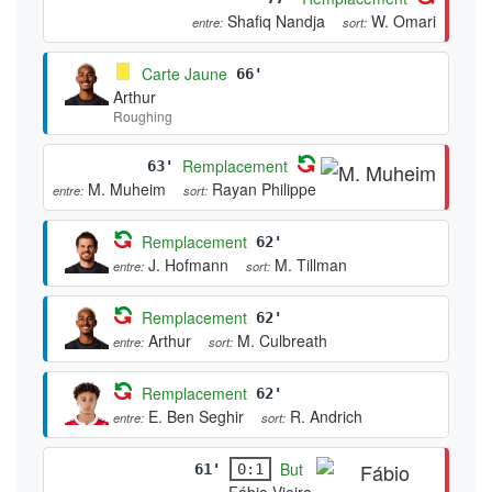
Shafiq Nandja
W. Omari
entre:
sort:
Carte Jaune
66'
Arthur
Roughing
Remplacement
63'
M. Muheim
Rayan Philippe
entre:
sort:
Remplacement
62'
J. Hofmann
M. Tillman
entre:
sort:
Remplacement
62'
Arthur
M. Culbreath
entre:
sort:
Remplacement
62'
E. Ben Seghir
R. Andrich
entre:
sort:
But
61'
0:1
Fábio Vieira