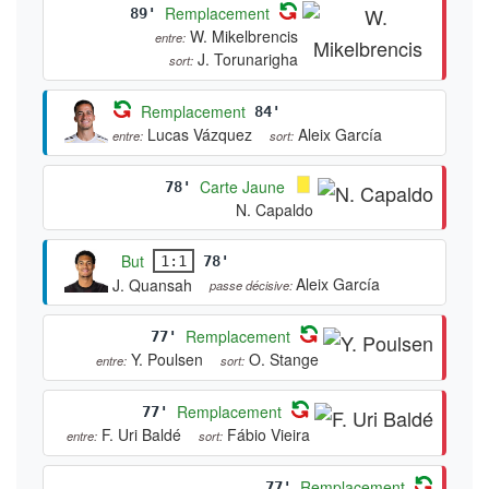
Remplacement
89'
W. Mikelbrencis
entre:
J. Torunarigha
sort:
Remplacement
84'
Lucas Vázquez
Aleix García
entre:
sort:
Carte Jaune
78'
N. Capaldo
But
1:1
78'
Aleix García
J. Quansah
passe décisive:
Remplacement
77'
Y. Poulsen
O. Stange
entre:
sort:
Remplacement
77'
F. Uri Baldé
Fábio Vieira
entre:
sort:
Remplacement
77'