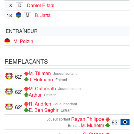
8
Daniel Elfadli
D
18
B. Jatta
M
ENTRAÎNEUR
M. Polzin
REMPLAÇANTS
M. Tillman
Joueur sortant
62'
J. Hofmann
Entrant
M. Culbreath
Joueur sortant
62'
Arthur
Entrant
R. Andrich
Joueur sortant
62'
E. Ben Seghir
Entrant
Rayan Philippe
Joueur sortant
63'
M. Muheim
Entrant