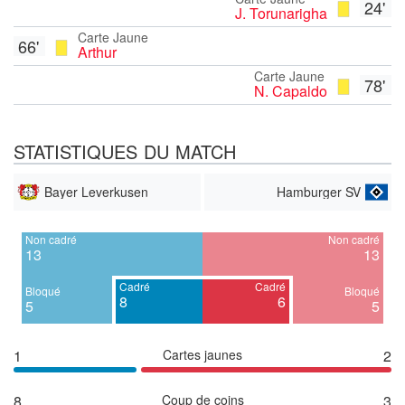
24'
J. Torunarigha
Carte Jaune
66'
Arthur
Carte Jaune
78'
N. Capaldo
STATISTIQUES DU MATCH
Bayer Leverkusen
Hamburger SV
Non cadré
Non cadré
13
13
Cadré
Cadré
Bloqué
Bloqué
8
6
5
5
1
Cartes jaunes
2
8
Coup de coins
3