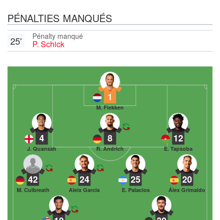
PÉNALTIES MANQUÉS
Pénalty manqué
25'
P. Schick
1
M. Flekken
4
8
12
J. Quansah
R. Andrich
E. Tapsoba
42
24
25
20
M. Culbreath
Aleix García
E. Palacios
Álex Grimaldo