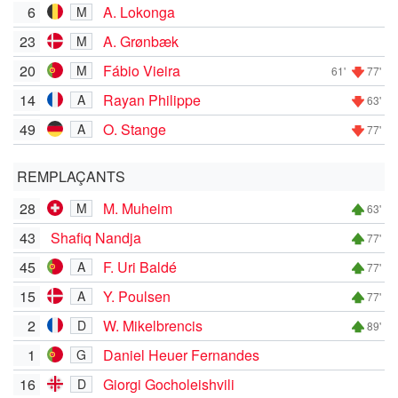
6
A. Lokonga
M
23
A. Grønbæk
M
20
Fábio Vieira
M
61'
77'
14
Rayan Philippe
A
63'
49
O. Stange
A
77'
REMPLAÇANTS
28
M. Muheim
M
63'
43
Shafiq Nandja
77'
45
F. Uri Baldé
A
77'
15
Y. Poulsen
A
77'
2
W. Mikelbrencis
D
89'
1
Daniel Heuer Fernandes
G
16
Giorgi Gocholeishvili
D