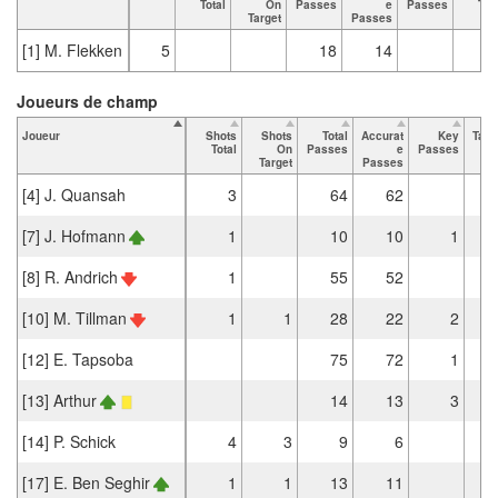
Total
On
Passes
e
Passes
Tot
Target
Passes
[1] M. Flekken
5
18
14
Joueurs de champ
Joueur
Shots
Shots
Total
Accurat
Key
Tack
Total
On
Passes
e
Passes
T
Target
Passes
[4] J. Quansah
3
64
62
[7] J. Hofmann
1
10
10
1
[8] R. Andrich
1
55
52
[10] M. Tillman
1
1
28
22
2
[12] E. Tapsoba
75
72
1
[13] Arthur
14
13
3
[14] P. Schick
4
3
9
6
[17] E. Ben Seghir
1
1
13
11