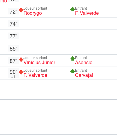
inho
Joueur sortant
Entrant
72'
Rodrygo
F. Valverde
74'
77'
85'
Joueur sortant
Entrant
87'
Vinícius Júnior
Asensio
90'
Joueur sortant
Entrant
F. Valverde
Carvajal
+1