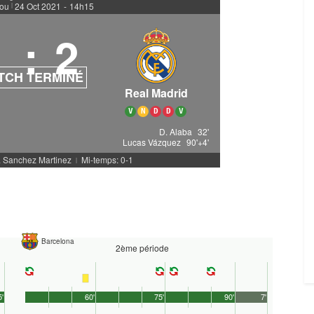
ou
24 Oct 2021
-
14h15
|
1
:
2
TCH TERMINÉ
Real Madrid
V
N
D
D
V
D. Alaba
32'
Lucas Vázquez
90'+4'
a Sanchez Martinez
Mi-temps: 0-1
|
Barcelona
2ème période
5'
60'
75'
90'
7'