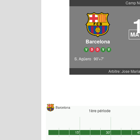
Camp N
MA
Barcelona
V
D
D
V
V
S. Agüero
90'+7'
Arbitre: Jose Mari
Barcelona
1ère période
15'
30'
4