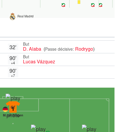
Real Madrid
But
32'
D. Alaba
(
Rodrygo
)
Passe décisive:
But
90'
Lucas Vázquez
+4
90'
+7
1
M. ter Stegen