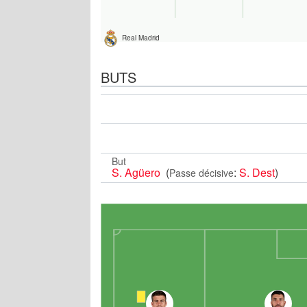
Real Madrid
BUTS
But
S. Agüero
(
:
S. Dest
)
Passe décisive