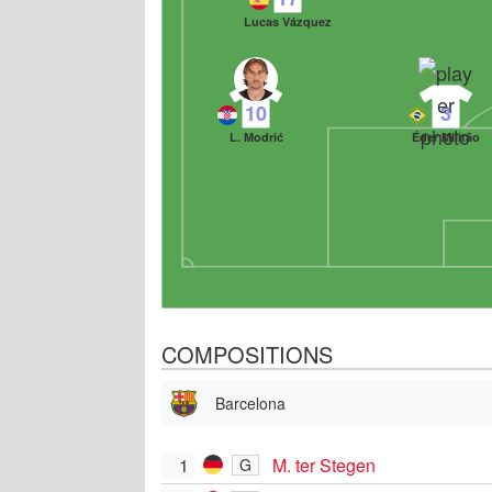
Lucas Vázquez
10
3
L. Modrić
Éder Militão
COMPOSITIONS
Barcelona
1
M. ter Stegen
G