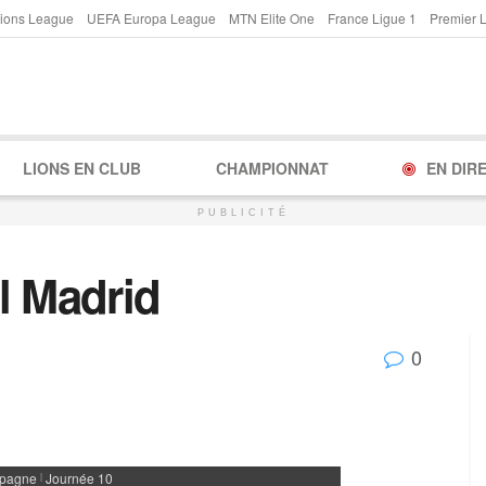
ions League
UEFA Europa League
MTN Elite One
France Ligue 1
Premier 
LIONS EN CLUB
CHAMPIONNAT
EN DIR
PUBLICITÉ
l Madrid
0
pagne
Journée 10
|