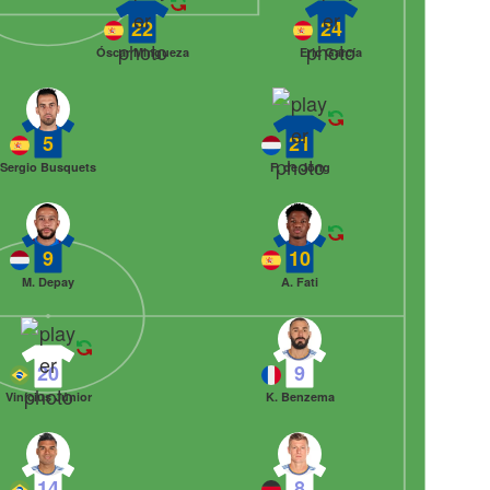
22
24
Óscar Mingueza
Eric García
5
21
Sergio Busquets
F. de Jong
9
10
M. Depay
A. Fati
20
9
Vinícius Júnior
K. Benzema
14
8