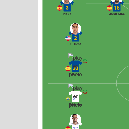
3
18
Piqué
Jordi Alba
2
S. Dest
30
Gavi
21
Rodrygo
17