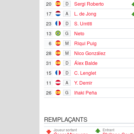
20
Sergi Roberto
D
17
L. de Jong
A
23
S. Umtiti
D
13
Neto
G
6
Riqui Puig
M
28
Nico González
M
31
Álex Balde
D
15
C. Lenglet
D
11
Y. Demir
A
26
Iñaki Peña
G
REMPLAÇANTS
Joueur sortant
Entrant