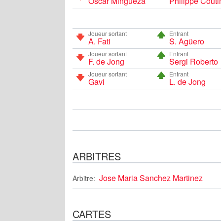
Óscar Mingueza
Philippe Cout
Joueur sortant
Entrant
A. Fati
S. Agüero
Joueur sortant
Entrant
F. de Jong
Sergi Roberto
Joueur sortant
Entrant
Gavi
L. de Jong
ARBITRES
Jose Maria Sanchez Martinez
Arbitre:
CARTES