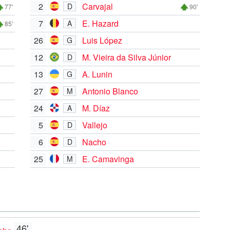
2
Carvajal
D
77'
90'
7
E. Hazard
A
85'
26
Luis López
G
12
M. Vieira da Silva Júnior
D
13
A. Lunin
G
27
Antonio Blanco
M
24
M. Díaz
A
5
Vallejo
D
6
Nacho
D
25
E. Camavinga
M
46'