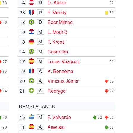
4
D. Alaba
D
58'
32'
23
F. Mendy
D
80'
3
Éder Militão
D
46'
10
L. Modrić
M
8
T. Kroos
M
14
Casemiro
M
17
Lucas Vázquez
M
77'
90'
9
K. Benzema
A
85'
20
Vinícius Júnior
A
87'
21
Rodrygo
A
74'
72'
REMPLAÇANTS
15
F. Valverde
M
46'
72'
90'
11
Asensio
A
'
90'
87'