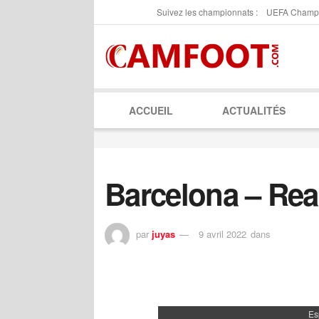
Suivez les championnats :
UEFA Champ
ACCUEIL
ACTUALITÉS
Barcelona – Rea
par
juyas
9 avril 2022
dans
Es