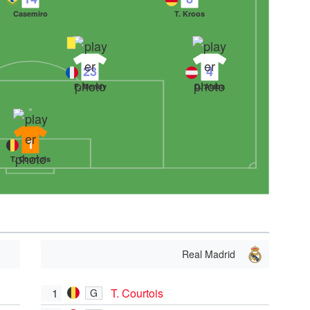
Casemiro
T. Kroos
23
4
F. Mendy
D. Alaba
1
T. Courtois
Real Madrid
1
T. Courtois
G