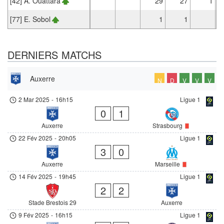
[42] A. Ouattara
29
27
1
[77] E. Sobol
1
1
DERNIERS MATCHS
Auxerre
N
D
V
V
V
2 Mar 2025
-
16h15
Ligue 1
0
1
Auxerre
Strasbourg
22 Fév 2025
-
20h05
Ligue 1
3
0
Auxerre
Marseille
14 Fév 2025
-
19h45
Ligue 1
2
2
Stade Brestois 29
Auxerre
9 Fév 2025
-
16h15
Ligue 1