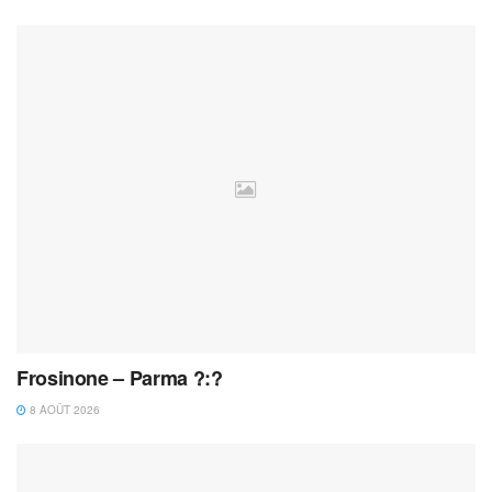
Frosinone – Parma ?:?
8 AOÛT 2026