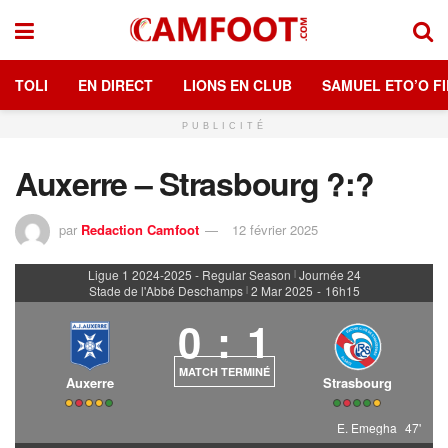
TOLI
EN DIRECT
LIONS EN CLUB
SAMUEL ETO’O FI
PUBLICITÉ
Auxerre – Strasbourg ?:?
par
Redaction Camfoot
12 février 2025
Ligue 1 2024-2025 - Regular Season
Journée 24
|
Stade de l'Abbé Deschamps
2 Mar 2025
-
16h15
|
0
:
1
MATCH TERMINÉ
Auxerre
Strasbourg
E. Emegha
47'