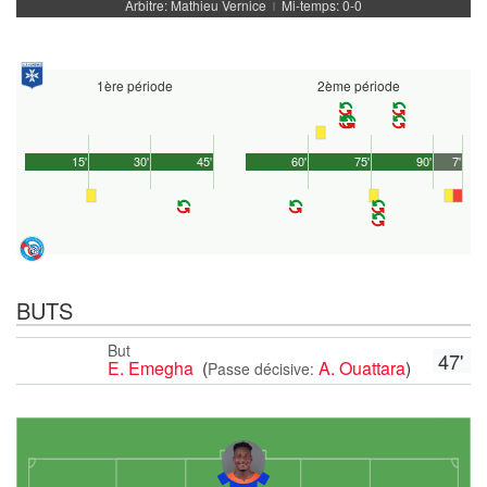
Arbitre: Mathieu Vernice
Mi-temps: 0-0
|
1ère période
2ème période
15'
30'
45'
60'
75'
90'
7'
BUTS
But
47'
E. Emegha
(
A. Ouattara
)
Passe décisive: