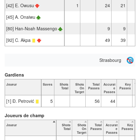
[42] E. Owusu
1
24
21
[45] A. Onaiwu
[80] Han-Noah Massengo
9
9
[92] C. Akpa
49
39
Strasbourg
Gardiens
Joueur
Saves
Shots
Shots
Total
Accurat
Key
Tac
Total
On
Passes
e
Passes
Target
Passes
[1] Đ. Petrović
5
56
44
Joueurs de champ
Joueur
Shots
Shots
Total
Accurat
Key
T
Total
On
Passes
e
Passes
Target
Passes