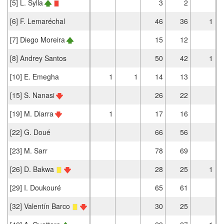
[5] L. Sylla
3
2
[6] F. Lemaréchal
46
36
1
[7] Diego Moreira
15
12
[8] Andrey Santos
50
42
1
[10] E. Emegha
1
1
14
13
[15] S. Nanasi
26
22
[19] M. Diarra
1
17
16
[22] G. Doué
66
56
[23] M. Sarr
78
69
[26] D. Bakwa
28
25
1
[29] I. Doukouré
65
61
[32] Valentín Barco
30
25