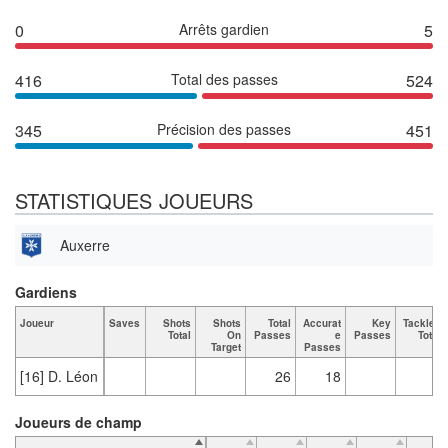
0
Arrêts gardien
5
416
Total des passes
524
345
Précision des passes
451
STATISTIQUES JOUEURS
Auxerre
Gardiens
Joueur
Saves
Shots
Shots
Total
Accurat
Key
Tackles
Total
On
Passes
e
Passes
Total
Target
Passes
[16] D. Léon
26
18
Joueurs de champ