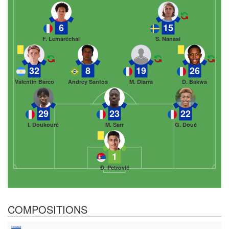
6
15
F. Lemaréchal
S. Nanasi
32
8
19
26
Valentín Barco
Andrey Santos
M. Diarra
D. Bakwa
29
23
22
I. Doukouré
M. Sarr
G. Doué
1
Đ. Petrović
COMPOSITIONS