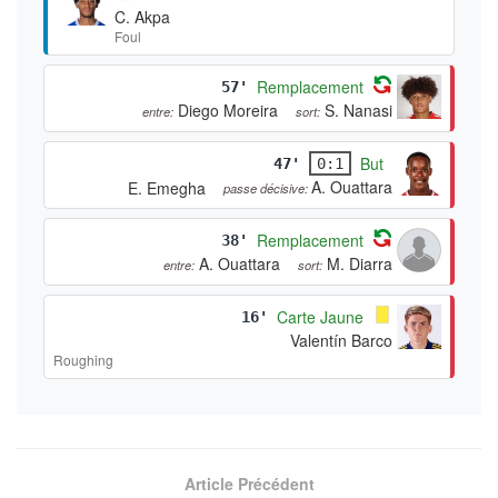
C. Akpa
Foul
Remplacement
57'
Diego Moreira
S. Nanasi
entre:
sort:
But
47'
0:1
A. Ouattara
E. Emegha
passe décisive:
Remplacement
38'
A. Ouattara
M. Diarra
entre:
sort:
Carte Jaune
16'
Valentín Barco
Roughing
Article Précédent