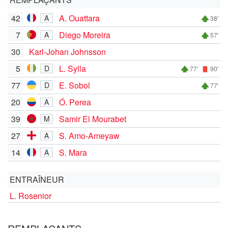
42
A. Ouattara
A
38'
7
Diego Moreira
A
57'
30
Karl-Johan Johnsson
5
L. Sylla
D
77'
90'
77
E. Sobol
D
77'
20
Ó. Perea
A
39
Samir El Mourabet
M
27
S. Amo-Ameyaw
A
14
S. Mara
A
ENTRAÎNEUR
L. Rosenior