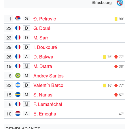
Strasbourg
1
Đ. Petrović
G
90'
22
G. Doué
D
23
M. Sarr
D
29
I. Doukouré
D
26
D. Bakwa
A
76'
77'
19
M. Diarra
M
38'
8
Andrey Santos
M
32
Valentín Barco
D
16'
77'
15
S. Nanasi
M
57'
6
F. Lemaréchal
M
10
E. Emegha
A
47'
REMPLAÇANTS