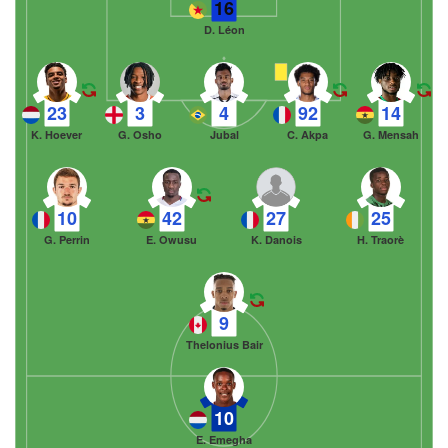
16
D. Léon
23
3
4
92
14
K. Hoever
G. Osho
Jubal
C. Akpa
G. Mensah
10
42
27
25
G. Perrin
E. Owusu
K. Danois
H. Traorè
9
Thelonius Bair
10
E. Emegha