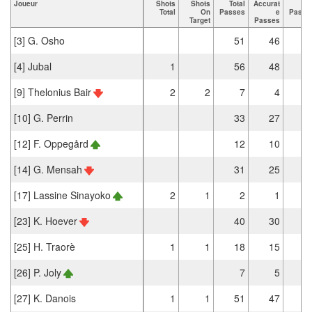
Joueur
Shots
Shots
Total
Accurat
Ke
Total
On
Passes
e
Passe
Target
Passes
[3] G. Osho
51
46
[4] Jubal
1
56
48
[9] Thelonius Bair
2
2
7
4
[10] G. Perrin
33
27
[12] F. Oppegård
12
10
[14] G. Mensah
31
25
[17] Lassine Sinayoko
2
1
2
1
[23] K. Hoever
40
30
[25] H. Traorè
1
1
18
15
[26] P. Joly
7
5
[27] K. Danois
1
1
51
47