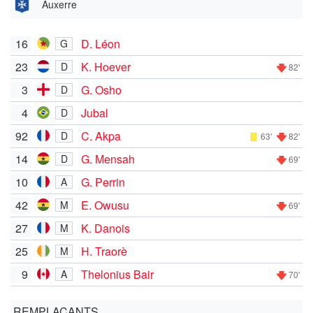
Auxerre
16
D. Léon
G
23
K. Hoever
D
82'
3
G. Osho
D
4
Jubal
D
92
C. Akpa
D
63'
82'
14
G. Mensah
D
69'
10
G. Perrin
A
42
E. Owusu
M
69'
27
K. Danois
M
25
H. Traorè
M
9
Thelonius Bair
A
70'
REMPLAÇANTS