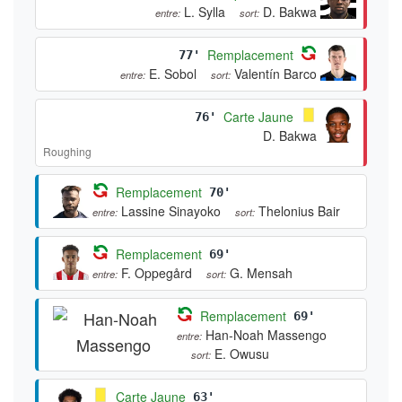
L. Sylla
D. Bakwa
entre:
sort:
Remplacement
77'
E. Sobol
Valentín Barco
entre:
sort:
Carte Jaune
76'
D. Bakwa
Roughing
Remplacement
70'
Lassine Sinayoko
Thelonius Bair
entre:
sort:
Remplacement
69'
F. Oppegård
G. Mensah
entre:
sort:
Remplacement
69'
Han-Noah Massengo
entre:
E. Owusu
sort:
Carte Jaune
63'