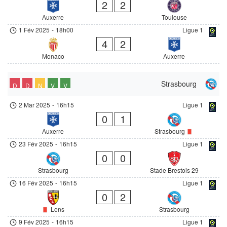
2
2
Auxerre
Toulouse
1 Fév 2025
-
18h00
Ligue 1
4
2
Monaco
Auxerre
Strasbourg
D
D
N
V
V
2 Mar 2025
-
16h15
Ligue 1
0
1
Auxerre
Strasbourg
23 Fév 2025
-
16h15
Ligue 1
0
0
Strasbourg
Stade Brestois 29
16 Fév 2025
-
16h15
Ligue 1
0
2
Lens
Strasbourg
9 Fév 2025
-
16h15
Ligue 1