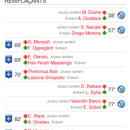
REMPLAÇANTS
M. Diarra
Joueur sortant
38'
A. Ouattara
Entrant
S. Nanasi
Joueur sortant
57'
Diego Moreira
Entrant
G. Mensah
Joueur sortant
69'
F. Oppegård
Entrant
E. Owusu
Joueur sortant
69'
Han-Noah Massengo
Entrant
Thelonius Bair
Joueur sortant
70'
Lassine Sinayoko
Entrant
D. Bakwa
Joueur sortant
77'
L. Sylla
Entrant
Valentín Barco
Joueur sortant
77'
E. Sobol
Entrant
C. Akpa
Joueur sortant
82'
A. Onaiwu
Entrant