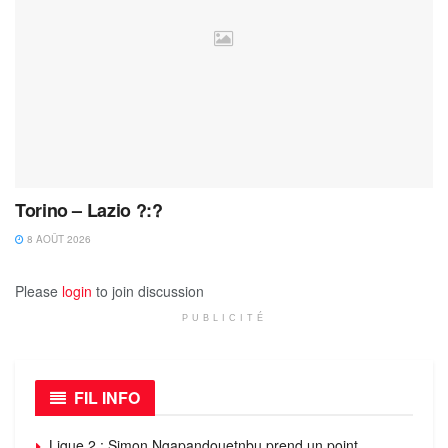
Torino – Lazio ?:?
8 AOÛT 2026
Please
login
to join discussion
PUBLICITÉ
FIL INFO
Ligue 2 : Simon Ngapandouetnbu prend un point