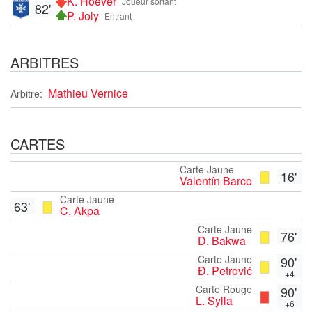
K. Hoever
Joueur sortant
82'
P. Joly
Entrant
ARBITRES
Mathieu Vernice
Arbitre:
CARTES
Carte Jaune
16'
Valentín Barco
Carte Jaune
63'
C. Akpa
Carte Jaune
76'
D. Bakwa
Carte Jaune
90'
Đ. Petrović
+4
Carte Rouge
90'
L. Sylla
+6