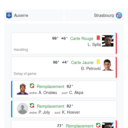
Auxerre
Strasbourg
Carte Rouge
90' +6'
L. Sylla
Handling
Carte Jaune
90' +4'
Đ. Petrović
Delay of game
Remplacement
82'
A. Onaiwu
C. Akpa
entre:
sort:
Remplacement
82'
P. Joly
K. Hoever
entre:
sort:
Remplacement
77'