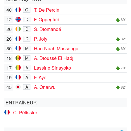
40
T. De Percin
G
12
F. Oppegård
D
69'
20
S. Diomandé
D
26
P. Joly
D
82'
80
Han-Noah Massengo
M
69'
18
A. Dioussé El Hadji
M
17
Lassine Sinayoko
A
70'
19
F. Ayé
A
45
A. Onaiwu
A
82'
ENTRAÎNEUR
C. Pélissier