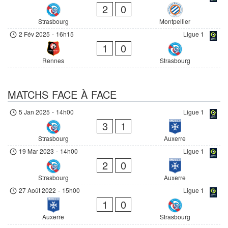
2
0
Strasbourg
Montpellier
2 Fév 2025
-
16h15
Ligue 1
1
0
Rennes
Strasbourg
MATCHS FACE À FACE
5 Jan 2025
-
14h00
Ligue 1
3
1
Strasbourg
Auxerre
19 Mar 2023
-
14h00
Ligue 1
2
0
Strasbourg
Auxerre
27 Août 2022
-
15h00
Ligue 1
1
0
Auxerre
Strasbourg