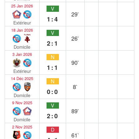
25 Jan 2026
V
29`
1:4
Extérieur
18 Jan 2026
V
26`
2:1
Domicile
3 Jan 2026
N
90`
1:1
Extérieur
14 Déc 2025
N
8`
0:0
Domicile
9 Nov 2025
V
89`
2:0
Domicile
2 Nov 2025
D
61`