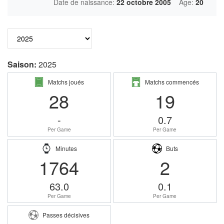
Date de naissance:
22 octobre 2005
Âge:
20
Saison:
2025
Matchs joués
Matchs commencés
28
19
-
0.7
Per Game
Per Game
Minutes
Buts
1764
2
63.0
0.1
Per Game
Per Game
Passes décisives