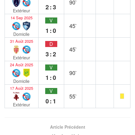
90`
2:3
Extérieur
14 Sep 2025
V
45`
1:0
Domicile
31 Août 2025
D
45`
3:2
Extérieur
24 Août 2025
V
90`
1:0
Domicile
17 Août 2025
V
55`
0:1
Extérieur
Article Précédent