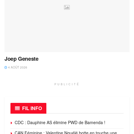
Joep Geneste
4 AOÛT 2026
PUBLICITÉ
FIL INFO
CDC : Dauphine AS élimine PWD de Bamenda !
CAN Féminine : Valentine Nguélé botte en touche une