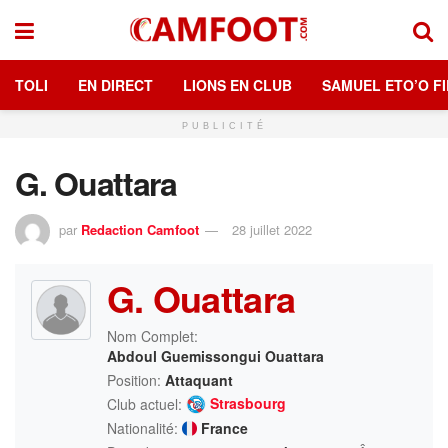
TOLI
EN DIRECT
LIONS EN CLUB
SAMUEL ETO’O FI
PUBLICITÉ
G. Ouattara
par
Redaction Camfoot
28 juillet 2022
G. Ouattara
Nom Complet:
Abdoul Guemissongui Ouattara
Position:
Attaquant
Strasbourg
Club actuel:
Nationalité:
France