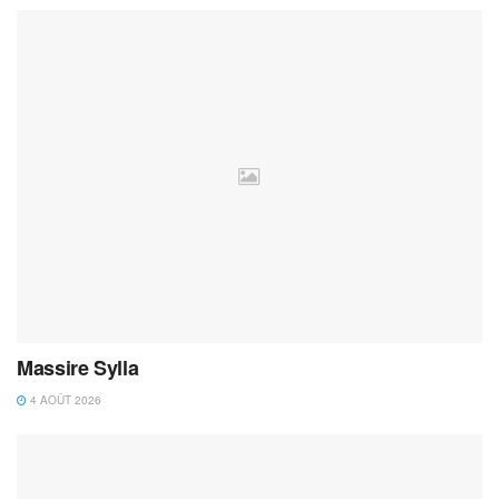
Massire Sylla
4 AOÛT 2026