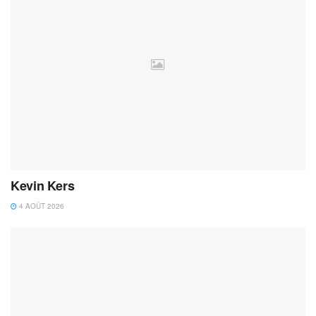
Kevin Kers
4 AOÛT 2026