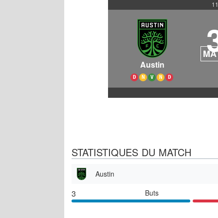
11
MA
Austin
D
N
V
N
D
STATISTIQUES DU MATCH
Austin
3
Buts