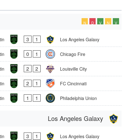
N
D
V
N
V
3
1
tin
Los Angeles Galaxy
0
1
tin
Chicago Fire
2
2
tin
Louisville City
2
1
tin
FC Cincinnati
1
1
tin
Philadelphia Union
Los Angeles Galaxy
3
1
tin
Los Angeles Galaxy