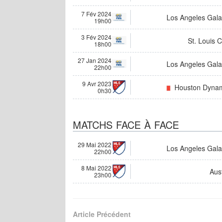
7 Fév 2024
Los Angeles Gala
19h00
3 Fév 2024
St. Louis C
18h00
27 Jan 2024
Los Angeles Gala
22h00
9 Avr 2023
Houston Dyna
0h30
MATCHS FACE À FACE
29 Mai 2022
Los Angeles Gala
22h00
8 Mai 2022
Aus
23h00
Article Précédent