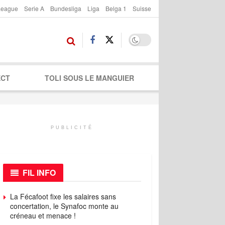
League
Serie A
Bundesliga
Liga
Belga 1
Suisse
ECT
TOLI SOUS LE MANGUIER
PUBLICITÉ
FIL INFO
La Fécafoot fixe les salaires sans
concertation, le Synafoc monte au
créneau et menace !