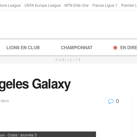
ions League
UEFA Europa League
MTN Elite One
France Ligue 1
Premier 
LIONS EN CLUB
CHAMPIONNAT
EN DIR
PUBLICITÉ
geles Galaxy
0
dans
ux - Clubs
Journée 3
|