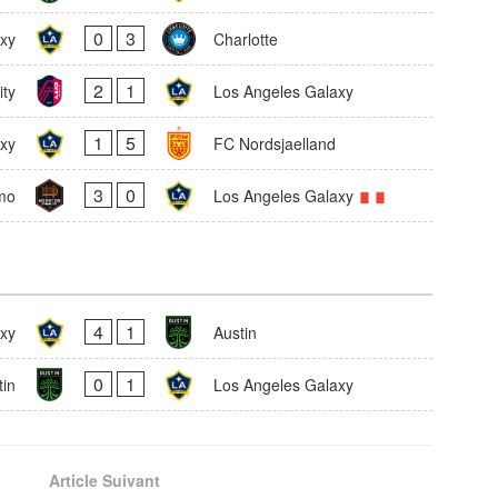
0
3
xy
Charlotte
2
1
ity
Los Angeles Galaxy
1
5
xy
FC Nordsjaelland
3
0
mo
Los Angeles Galaxy
4
1
xy
Austin
0
1
tin
Los Angeles Galaxy
Article Suivant