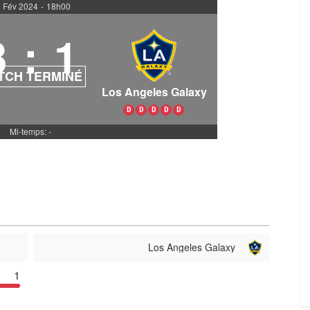
 Fév 2024
-
18h00
3
:
1
TCH TERMINÉ
Los Angeles Galaxy
D
D
D
D
D
Mi-temps: -
Los Angeles Galaxy
1