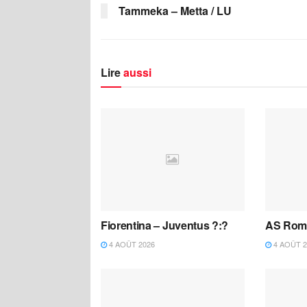
Tammeka – Metta / LU
Lire
aussi
Fiorentina – Juventus ?:?
AS Roma
4 AOÛT 2026
4 AOÛT 2