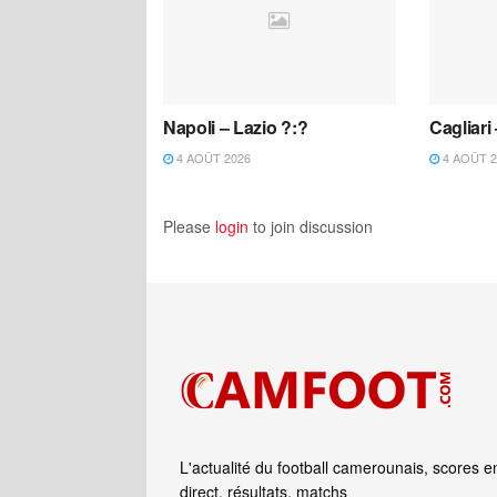
Napoli – Lazio ?:?
Cagliari
4 AOÛT 2026
4 AOÛT 2
Please
login
to join discussion
L'actualité du football camerounais, scores e
direct, résultats, matchs