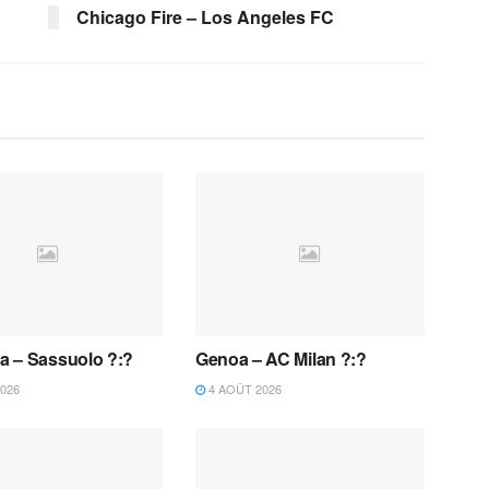
Chicago Fire – Los Angeles FC
 – Sassuolo ?:?
Genoa – AC Milan ?:?
026
4 AOÛT 2026