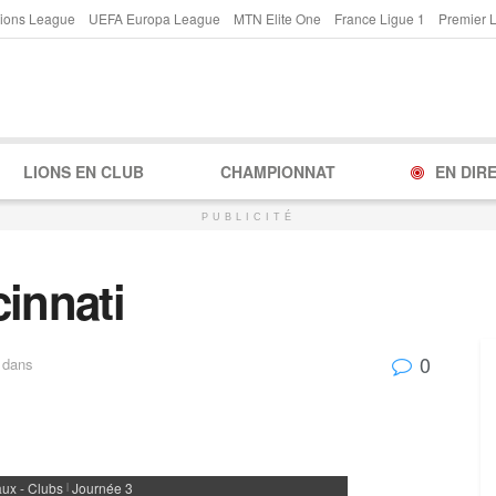
ions League
UEFA Europa League
MTN Elite One
France Ligue 1
Premier 
LIONS EN CLUB
CHAMPIONNAT
EN DIR
PUBLICITÉ
innati
0
dans
ux - Clubs
Journée 3
|