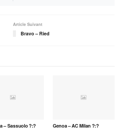
Article Suivant
Bravo – Ried
 – Sassuolo ?:?
Genoa – AC Milan ?:?