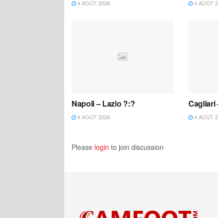
4 AOÛT 2026
4 AOÛT 2
Napoli – Lazio ?:?
Cagliari
4 AOÛT 2026
4 AOÛT 2
Please
login
to join discussion