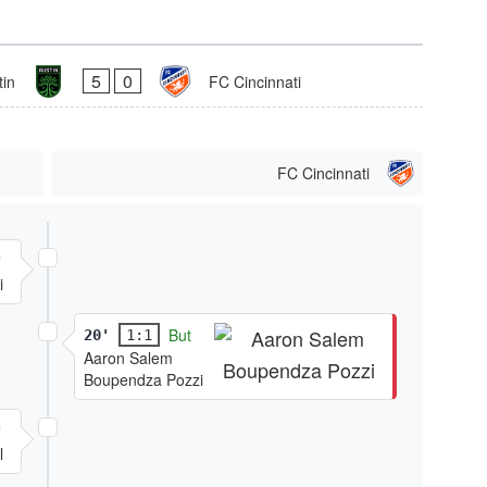
5
0
tin
FC Cincinnati
FC Cincinnati
'
i
But
20'
1:1
Aaron Salem
Boupendza Pozzi
'
l