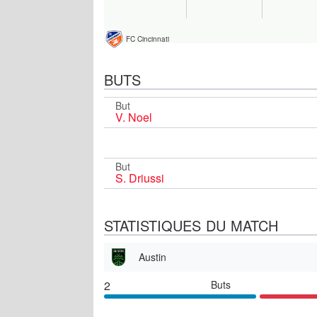
FC Cincinnati
BUTS
But
V. Noel
But
S. Driussi
STATISTIQUES DU MATCH
Austin
2
Buts