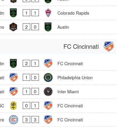
1
1
tin
Colorado Rapids
2
0
mo
Austin
FC Cincinnati
2
1
tin
FC Cincinnati
1
0
ati
Philadelphia Union
1
0
ati
Inter Miami
0
1
 SC
FC Cincinnati
3
3
re
FC Cincinnati