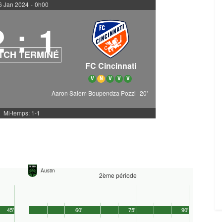
6 Jan 2024
-
0h00
2
:
1
TCH TERMINÉ
FC Cincinnati
V
N
V
V
V
Aaron Salem Boupendza Pozzi
20'
Mi-temps: 1-1
Austin
2ème période
45'
60'
75'
90'