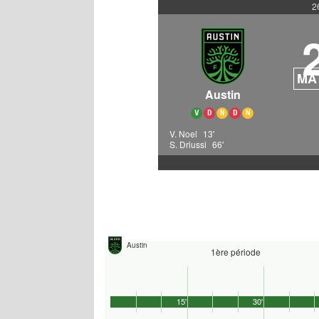
2
MA
Austin
V
D
N
D
N
V. Noel
13'
S. Driussi
66'
Austin
1ère période
15'
30'