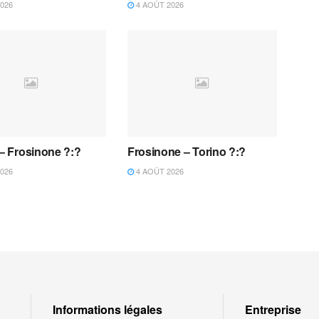
026
4 AOÛT 2026
 – Frosinone ?:?
Frosinone – Torino ?:?
026
4 AOÛT 2026
Informations légales
Entreprise