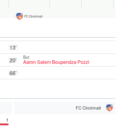
FC Cincinnati
13'
But
20'
Aaron Salem Boupendza Pozzi
66'
FC Cincinnati
1