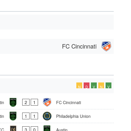
FC Cincinnati
N
D
V
N
V
2
1
tin
FC Cincinnati
1
1
tin
Philadelphia Union
3
0
FC
Austin