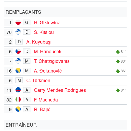
REMPLAÇANTS
1
R. Gikiewicz
G
70
S. Kitsiou
D
2
A. Kuyubaşı
D
5
M. Hanousek
D
81'
7
T. Chatzigiovanis
M
83'
16
A. Đokanović
M
86'
6
C. Türkmen
M
11
Garry Mendes Rodrigues
A
81'
32
F. Macheda
A
9
R. Bajić
A
ENTRAÎNEUR