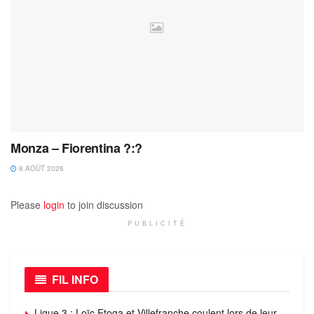
Monza – Fiorentina ?:?
8 AOÛT 2026
Please
login
to join discussion
PUBLICITÉ
FIL INFO
Ligue 3 : Loïc Etoga et Villefranche coulent lors de leur