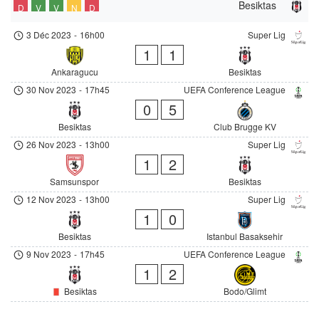
Besiktas
D
V
V
N
D
3 Déc 2023
-
16h00
Super Lig
1
1
Ankaragucu
Besiktas
30 Nov 2023
-
17h45
UEFA Conference League
0
5
Besiktas
Club Brugge KV
26 Nov 2023
-
13h00
Super Lig
1
2
Samsunspor
Besiktas
12 Nov 2023
-
13h00
Super Lig
1
0
Besiktas
Istanbul Basaksehir
9 Nov 2023
-
17h45
UEFA Conference League
1
2
Besiktas
Bodo/Glimt