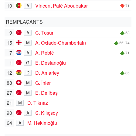
10
Vincent Paté Aboubakar
A
71'
REMPLAÇANTS
9
C. Tosun
A
58'
15
A. Oxlade-Chamberlain
M
56'
74'
7
A. Rebić
A
71'
1
E. Destanoğlu
G
12
D. Amartey
D
86'
88
G. İnler
M
27
E. Delibaş
M
21
D. Tıknaz
M
90
S. Kılıçsoy
A
64
M. Hekimoğlu
A