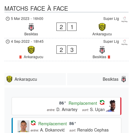
MATCHS FACE À FACE
5 Mar 2023
-
16h00
Super Lig
2
1
Besiktas
Ankaragucu
4 Sep 2022
-
18h45
Super Lig
2
3
Ankaragucu
Besiktas
Ankaragucu
Besiktas
Remplacement
86'
D. Amartey
S. Uçan
entre:
sort:
Remplacement
86'
A. Đokanović
Renaldo Cephas
entre:
sort: