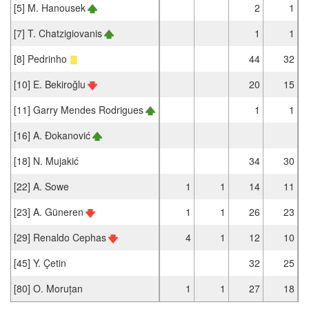
[5] M. Hanousek
2
1
[7] T. Chatzigiovanis
1
1
[8] Pedrinho
44
32
[10] E. Bekiroğlu
20
15
[11] Garry Mendes Rodrigues
1
1
[16] A. Đokanović
[18] N. Mujakić
34
30
[22] A. Sowe
1
1
14
11
[23] A. Güneren
1
1
26
23
[29] Renaldo Cephas
4
1
12
10
[45] Y. Çetin
32
25
[80] O. Moruțan
1
1
27
18