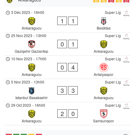
N
N
D
N
D
3 Déc 2023
-
16h00
Super Lig
1
1
Ankaragucu
Besiktas
25 Nov 2023
-
13h00
Super Lig
0
1
Gazişehir Gaziantep
Ankaragucu
10 Nov 2023
-
17h00
Super Lig
0
4
Ankaragucu
Antalyaspor
5 Nov 2023
-
13h00
Super Lig
3
3
Istanbul Basaksehir
Ankaragucu
29 Oct 2023
-
16h00
Super Lig
2
0
Ankaragucu
Samsunspor