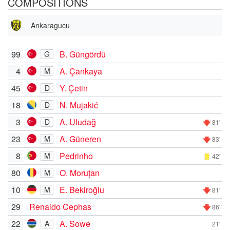
COMPOSITIONS
Ankaragucu
99
B. Güngördü
G
4
A. Çankaya
M
45
Y. Çetin
D
18
N. Mujakić
D
3
A. Uludağ
D
81'
23
A. Güneren
M
83'
8
Pedrinho
M
42'
80
O. Moruțan
M
10
E. Bekiroğlu
M
81'
29
Renaldo Cephas
86'
22
A. Sowe
A
21'