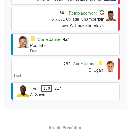
Remplacement
56'
A. Oxlade-Chamberlain
entre:
A. Hadžiahmetović
sort:
Carte Jaune
42'
Pedrinho
Foul
Carte Jaune
29'
S. Uçan
Foul
But
1:0
21'
A. Sowe
Article Précédent