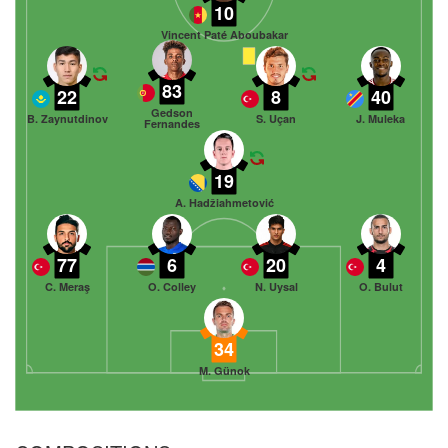
10
Vincent Paté Aboubakar
83
22
8
40
Gedson
B. Zaynutdinov
S. Uçan
J. Muleka
Fernandes
19
A. Hadžiahmetović
77
6
20
4
C. Meraş
O. Colley
N. Uysal
O. Bulut
34
M. Günok