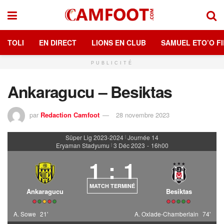
TOLI
EN DIRECT
LIONS EN CLUB
SAMUEL ETO’O FI
PUBLICITÉ
Ankaragucu – Besiktas
par
Redaction Camfoot
28 novembre 2023
Süper Lig 2023-2024
Journée 14
|
Eryaman Stadyumu
3 Déc 2023
-
16h00
|
1
:
1
MATCH TERMINÉ
Ankaragucu
Besiktas
A. Sowe
21'
A. Oxlade-Chamberlain
74'