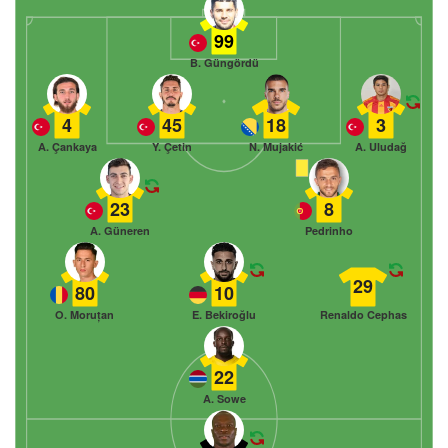
99
B. Güngördü
4
45
18
3
A. Çankaya
Y. Çetin
N. Mujakić
A. Uludağ
23
8
A. Güneren
Pedrinho
29
80
10
O. Moruțan
E. Bekiroğlu
Renaldo Cephas
22
A. Sowe