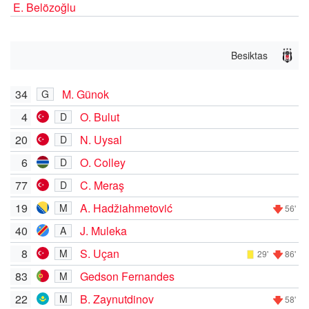
E. Belözoğlu
Besiktas
34
M. Günok
G
4
O. Bulut
D
20
N. Uysal
D
6
O. Colley
D
77
C. Meraş
D
19
A. Hadžiahmetović
M
56'
40
J. Muleka
A
8
S. Uçan
M
29'
86'
83
Gedson Fernandes
M
22
B. Zaynutdinov
M
58'