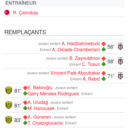
ENTRAÎNEUR
R. Çalımbay
REMPLAÇANTS
A. Hadžiahmetović
Joueur sortant
56'
A. Oxlade-Chamberlain
Entrant
B. Zaynutdinov
Joueur sortant
58'
C. Tosun
Entrant
Vincent Paté Aboubakar
Joueur sortant
71'
A. Rebić
Entrant
E. Bekiroğlu
Joueur sortant
81'
Garry Mendes Rodrigues
Entrant
A. Uludağ
Joueur sortant
81'
M. Hanousek
Entrant
A. Güneren
Joueur sortant
83'
T. Chatzigiovanis
Entrant