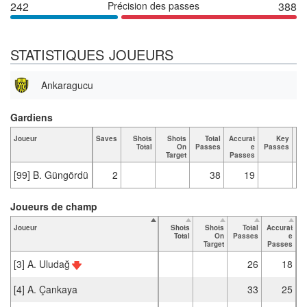
242
Précision des passes
388
STATISTIQUES JOUEURS
Ankaragucu
Gardiens
Joueur
Saves
Shots
Shots
Total
Accurat
Key
Ta
Total
On
Passes
e
Passes
Target
Passes
[99] B. Güngördü
2
38
19
Joueurs de champ
Joueur
Shots
Shots
Total
Accurat
Total
On
Passes
e
P
Target
Passes
[3] A. Uludağ
26
18
[4] A. Çankaya
33
25