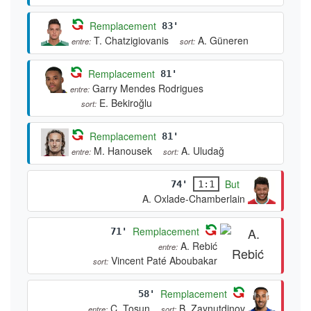
Remplacement
83'
T. Chatzigiovanis
A. Güneren
entre:
sort:
Remplacement
81'
Garry Mendes Rodrigues
entre:
E. Bekiroğlu
sort:
Remplacement
81'
M. Hanousek
A. Uludağ
entre:
sort:
But
74'
1:1
A. Oxlade-Chamberlain
Remplacement
71'
A. Rebić
entre:
Vincent Paté Aboubakar
sort:
Remplacement
58'
C. Tosun
B. Zaynutdinov
entre:
sort: