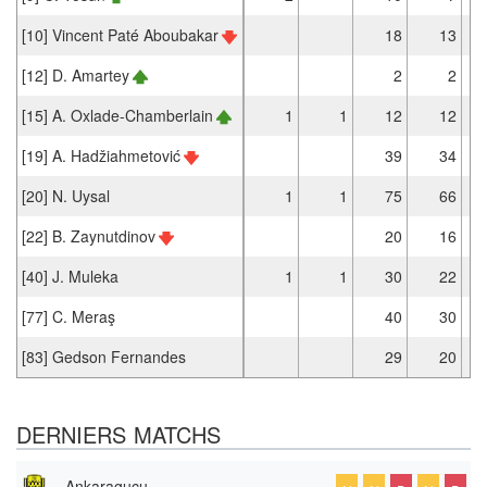
[10] Vincent Paté Aboubakar
18
13
[12] D. Amartey
2
2
[15] A. Oxlade-Chamberlain
1
1
12
12
[19] A. Hadžiahmetović
39
34
[20] N. Uysal
1
1
75
66
[22] B. Zaynutdinov
20
16
[40] J. Muleka
1
1
30
22
[77] C. Meraş
40
30
[83] Gedson Fernandes
29
20
DERNIERS MATCHS
Ankaragucu