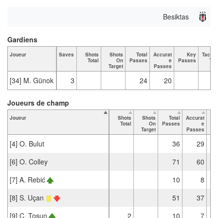
Besiktas
Gardiens
Joueur
Saves
Shots
Shots
Total
Accurat
Key
Tackle
Total
On
Passes
e
Passes
Tot
Target
Passes
[34] M. Günok
3
24
20
Joueurs de champ
Joueur
Shots
Shots
Total
Accurat
Total
On
Passes
e
Pa
Target
Passes
[4] O. Bulut
36
29
[6] O. Colley
71
60
[7] A. Rebić
10
8
[8] S. Uçan
51
37
[9] C. Tosun
2
10
7