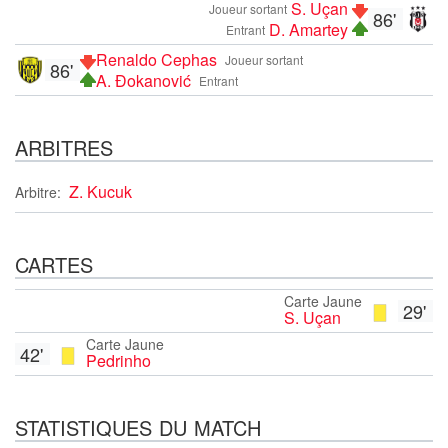
S. Uçan
Joueur sortant
86'
D. Amartey
Entrant
Renaldo Cephas
Joueur sortant
86'
A. Đokanović
Entrant
ARBITRES
Z. Kucuk
Arbitre:
CARTES
Carte Jaune
29'
S. Uçan
Carte Jaune
42'
Pedrinho
STATISTIQUES DU MATCH