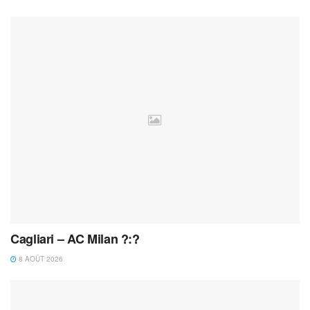
Cagliari – AC Milan ?:?
8 AOÛT 2026