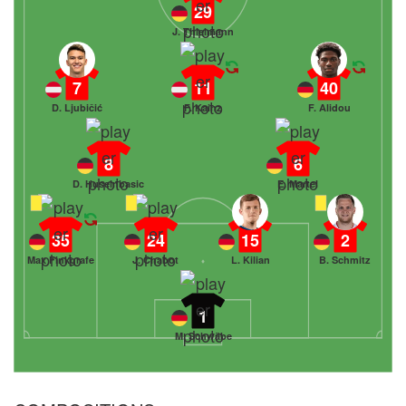
29
J. Thielmann
7
11
40
D. Ljubičić
F. Kainz
F. Alidou
8
6
D. Huseinbasic
E. Martel
35
24
15
2
Max Finkgrafe
J. Chabot
L. Kilian
B. Schmitz
1
M. Schwäbe