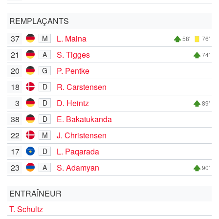
REMPLAÇANTS
37
L. Maina
M
58'
76'
21
S. Tigges
A
74'
20
P. Pentke
G
18
R. Carstensen
D
3
D. Heintz
D
89'
38
E. Bakatukanda
D
22
J. Christensen
M
17
L. Paqarada
D
23
S. Adamyan
A
90'
ENTRAÎNEUR
T. Schultz