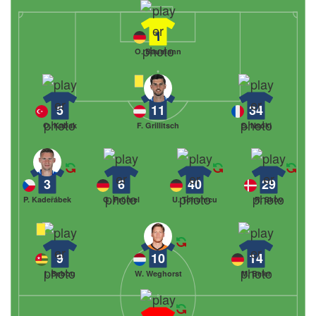
1
O. Baumann
5
11
34
O. Kabak
F. Grillitsch
S. Nsoki
3
6
40
29
P. Kadeřábek
G. Prömel
U. Tohumcu
R. Skov
9
10
14
I. Bebou
W. Weghorst
M. Beier