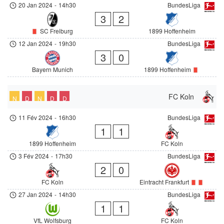
20 Jan 2024
-
14h30
BundesLiga
3
2
SC Freiburg
1899 Hoffenheim
12 Jan 2024
-
19h30
BundesLiga
3
0
Bayern Munich
1899 Hoffenheim
FC Koln
N
D
N
D
D
11 Fév 2024
-
16h30
BundesLiga
1
1
1899 Hoffenheim
FC Koln
3 Fév 2024
-
17h30
BundesLiga
2
0
FC Koln
Eintracht Frankfurt
27 Jan 2024
-
14h30
BundesLiga
1
1
VfL Wolfsburg
FC Koln