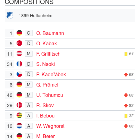
COMPOSITIONS
1899 Hoffenheim
1
O. Baumann
G
5
O. Kabak
D
11
F. Grillitsch
M
81'
34
S. Nsoki
D
3
P. Kadeřábek
D
68'
6
G. Prömel
M
40
U. Tohumcu
M
68'
29
R. Skov
A
82'
9
I. Bebou
A
32'
10
W. Weghorst
A
68'
14
M. Beier
A