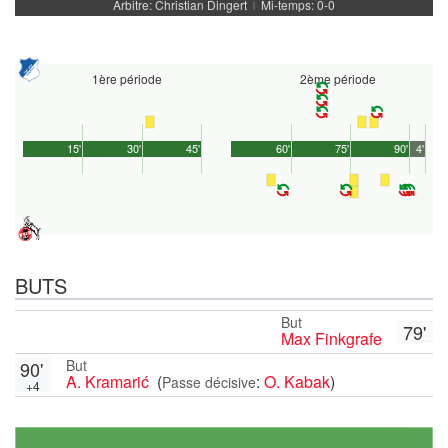
Arbitre: Christian Dingert
Mi-temps: 0-0
|
1ère période
2ème période
15'
30'
45'
60'
75'
90'
4'
BUTS
But
79'
Max Finkgrafe
But
90'
A. Kramarić
(
:
O. Kabak
)
Passe décisive
+4