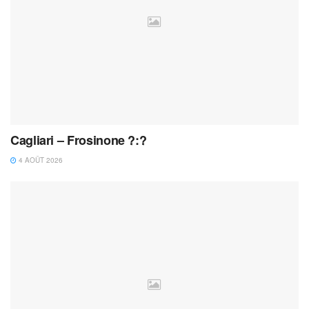
Cagliari – Frosinone ?:?
4 AOÛT 2026