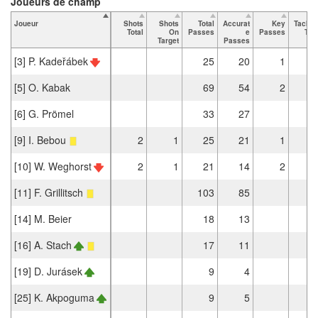
Joueurs de champ
Joueur
Shots
Shots
Total
Accurat
Key
Tackle
Total
On
Passes
e
Passes
Tota
Target
Passes
[3] P. Kadeřábek
25
20
1
[5] O. Kabak
69
54
2
[6] G. Prömel
33
27
[9] I. Bebou
2
1
25
21
1
[10] W. Weghorst
2
1
21
14
2
[11] F. Grillitsch
103
85
[14] M. Beier
18
13
[16] A. Stach
17
11
[19] D. Jurásek
9
4
[25] K. Akpoguma
9
5