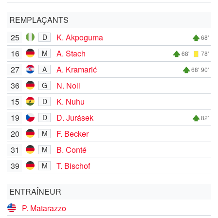
REMPLAÇANTS
25
K. Akpoguma
D
68'
16
A. Stach
M
68'
78'
27
A. Kramarić
A
68'
90'
36
N. Noll
G
15
K. Nuhu
D
19
D. Jurásek
D
82'
20
F. Becker
M
31
B. Conté
M
39
T. Bischof
M
ENTRAÎNEUR
P. Matarazzo