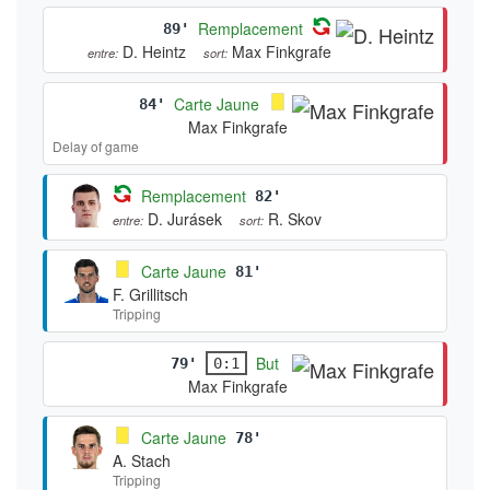
Remplacement
89'
D. Heintz
Max Finkgrafe
entre:
sort:
Carte Jaune
84'
Max Finkgrafe
Delay of game
Remplacement
82'
D. Jurásek
R. Skov
entre:
sort:
Carte Jaune
81'
F. Grillitsch
Tripping
But
79'
0:1
Max Finkgrafe
Carte Jaune
78'
A. Stach
Tripping