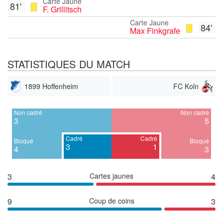
Carte Jaune
81'
F. Grillitsch
Carte Jaune
84'
Max Finkgrafe
STATISTIQUES DU MATCH
1899 Hoffenheim
FC Koln
Non cadré
Non cadré
3
5
Cadré
Cadré
Bloqué
Bloqué
3
1
4
3
3
Cartes jaunes
4
9
Coup de coins
3