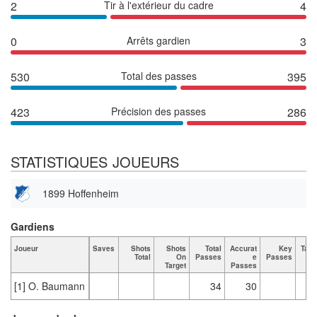
2
Tir à l'extérieur du cadre
4
0
Arrêts gardien
3
530
Total des passes
395
423
Précision des passes
286
STATISTIQUES JOUEURS
1899 Hoffenheim
Gardiens
Joueur
Saves
Shots
Shots
Total
Accurat
Key
Tack
Total
On
Passes
e
Passes
T
Target
Passes
[1] O. Baumann
34
30