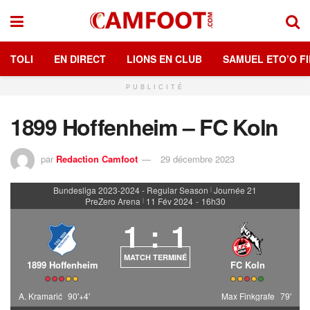
TOLI
EN DIRECT
LIONS EN CLUB
SAMUEL ETO’O FI
PUBLICITÉ
1899 Hoffenheim – FC Koln
par
Redaction Camfoot
29 décembre 2023
Bundesliga 2023-2024 - Regular Season
Journée 21
|
PreZero Arena
11 Fév 2024
-
16h30
|
1
:
1
MATCH TERMINÉ
1899 Hoffenheim
FC Koln
A. Kramarić
90'+4'
Max Finkgrafe
79'