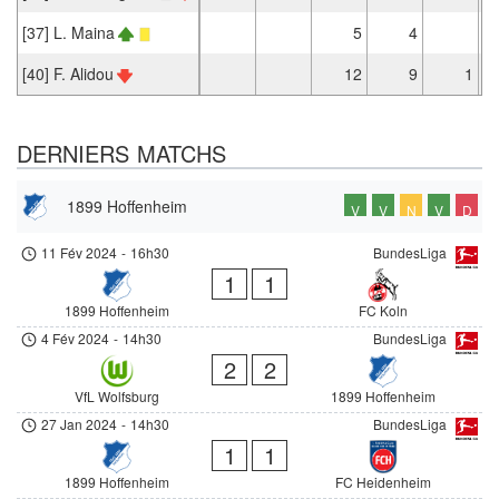
[37] L. Maina
5
4
[40] F. Alidou
12
9
1
DERNIERS MATCHS
1899 Hoffenheim
V
V
N
V
D
11 Fév 2024
-
16h30
BundesLiga
1
1
1899 Hoffenheim
FC Koln
4 Fév 2024
-
14h30
BundesLiga
2
2
VfL Wolfsburg
1899 Hoffenheim
27 Jan 2024
-
14h30
BundesLiga
1
1
1899 Hoffenheim
FC Heidenheim