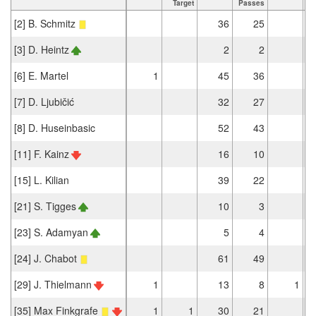
Target
Passes
[2] B. Schmitz
36
25
[3] D. Heintz
2
2
[6] E. Martel
1
45
36
[7] D. Ljubičić
32
27
[8] D. Huseinbasic
52
43
[11] F. Kainz
16
10
[15] L. Kilian
39
22
[21] S. Tigges
10
3
[23] S. Adamyan
5
4
[24] J. Chabot
61
49
[29] J. Thielmann
1
13
8
1
[35] Max Finkgrafe
1
1
30
21