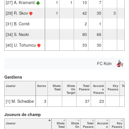
[27] A. Kramarić
1
1
10
7
[29] R. Skov
1
42
35
3
[31] B. Conté
2
1
[34] S. Nsoki
80
66
[40] U. Tohumcu
33
30
FC Koln
Gardiens
Joueur
Saves
Shots
Shots
Total
Accurat
Key
Tack
Total
On
Passes
e
Passes
To
Target
Passes
[1] M. Schwäbe
3
37
23
Joueurs de champ
Joueur
Shots
Shots
Total
Accurat
Key
Ta
Total
On
Passes
e
Passes