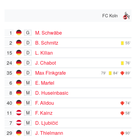
FC Koln
1
M. Schwäbe
G
2
B. Schmitz
D
55'
15
L. Kilian
D
24
J. Chabot
D
76'
35
Max Finkgrafe
D
79'
84'
89'
6
E. Martel
M
8
D. Huseinbasic
M
40
F. Alidou
M
74'
11
F. Kainz
M
58'
7
D. Ljubičić
M
29
J. Thielmann
M
90'