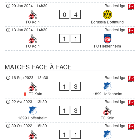
20 Jan 2024
-
14h30
BundesLiga
0
4
FC Koln
Borussia Dortmund
13 Jan 2024
-
14h30
BundesLiga
1
1
FC Koln
FC Heidenheim
MATCHS FACE À FACE
16 Sep 2023
-
13h30
BundesLiga
1
3
FC Koln
1899 Hoffenheim
22 Avr 2023
-
13h30
BundesLiga
1
3
1899 Hoffenheim
FC Koln
30 Oct 2022
-
18h30
BundesLiga
1
1