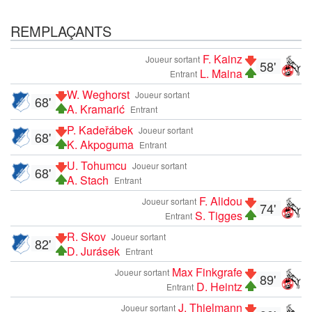
REMPLAÇANTS
F. Kainz
Joueur sortant
58'
L. Maina
Entrant
W. Weghorst
Joueur sortant
68'
A. Kramarić
Entrant
P. Kadeřábek
Joueur sortant
68'
K. Akpoguma
Entrant
U. Tohumcu
Joueur sortant
68'
A. Stach
Entrant
F. Alidou
Joueur sortant
74'
S. Tigges
Entrant
R. Skov
Joueur sortant
82'
D. Jurásek
Entrant
Max Finkgrafe
Joueur sortant
89'
D. Heintz
Entrant
J. Thielmann
Joueur sortant