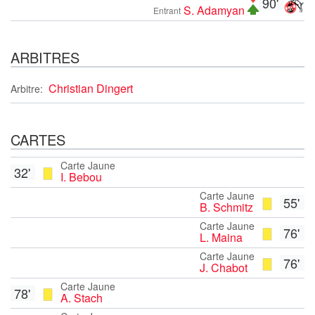
90'
S. Adamyan
Entrant
ARBITRES
Christian Dingert
Arbitre:
CARTES
Carte Jaune
32'
I. Bebou
Carte Jaune
55'
B. Schmitz
Carte Jaune
76'
L. Maina
Carte Jaune
76'
J. Chabot
Carte Jaune
78'
A. Stach