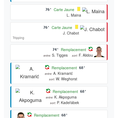
Carte Jaune
76'
L. Maina
Carte Jaune
76'
J. Chabot
Tripping
Remplacement
74'
S. Tigges
F. Alidou
entre:
sort:
Remplacement
68'
A. Kramarić
entre:
W. Weghorst
sort:
Remplacement
68'
K. Akpoguma
entre:
P. Kadeřábek
sort:
Remplacement
68'