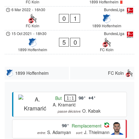
FC Koln
1899 Hoffenheim
6 Mar 2022
-
16h30
BundesLiga
0
1
FC Koln
1899 Hoffenheim
15 Oct 2021
-
18h30
BundesLiga
5
0
1899 Hoffenheim
FC Koln
1899 Hoffenheim
FC Koln
But
1:1
90' +4'
A. Kramarić
O. Kabak
passe décisive:
Remplacement
90'
S. Adamyan
J. Thielmann
entre:
sort: