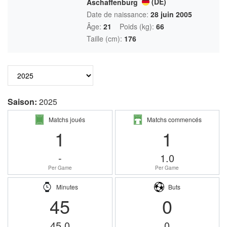
(DE)
Aschaffenburg
Date de naissance:
28 juin 2005
Âge:
21
Poids (kg):
66
Taille (cm):
176
Saison:
2025
Matchs joués
Matchs commencés
1
1
-
1.0
Per Game
Per Game
Minutes
Buts
45
0
45.0
0