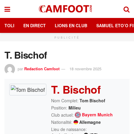
TOLI
EN DIRECT
LIONS EN CLUB
SAMUEL ETO’O FI
PUBLICITÉ
T. Bischof
par
Redaction Camfoot
18 novembre 2025
T. Bischof
Nom Complet:
Tom Bischof
Position:
Milieu
Bayern Munich
Club actuel:
Nationalité:
Allemagne
Lieu de naissance: