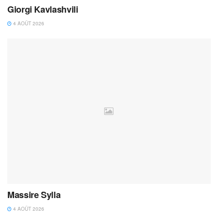
Giorgi Kavlashvili
4 AOÛT 2026
Massire Sylla
4 AOÛT 2026