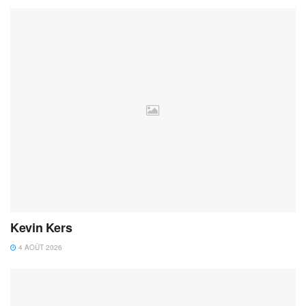
Kevin Kers
4 AOÛT 2026