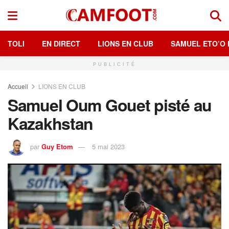
TOLI
EN DIRECT
LIONS EN CLUB
SAMUEL ETO’O 
PUBLICITÉ
Accueil
LIONS EN CLUB
Samuel Oum Gouet pisté au
Kazakhstan
par
Guy Etom
5 mai 2023