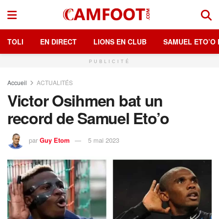
TOLI
EN DIRECT
LIONS EN CLUB
SAMUEL ETO’O 
PUBLICITÉ
Accueil
ACTUALITÉS
Victor Osihmen bat un
record de Samuel Eto’o
par
Guy Etom
5 mai 2023