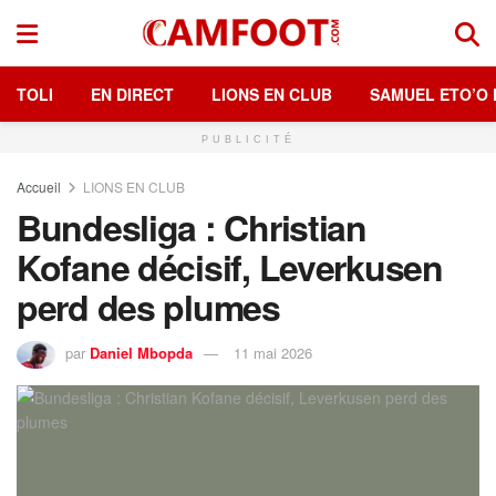
TOLI
EN DIRECT
LIONS EN CLUB
SAMUEL ETO’O 
PUBLICITÉ
Accueil
LIONS EN CLUB
Bundesliga : Christian
Kofane décisif, Leverkusen
perd des plumes
par
Daniel Mbopda
11 mai 2026