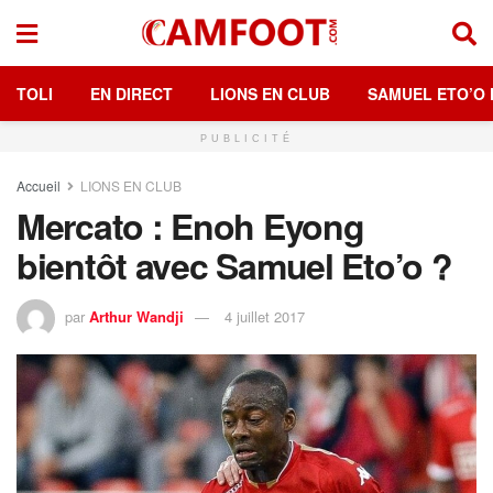
TOLI
EN DIRECT
LIONS EN CLUB
SAMUEL ETO’O 
PUBLICITÉ
Accueil
LIONS EN CLUB
Mercato : Enoh Eyong
bientôt avec Samuel Eto’o ?
par
Arthur Wandji
4 juillet 2017