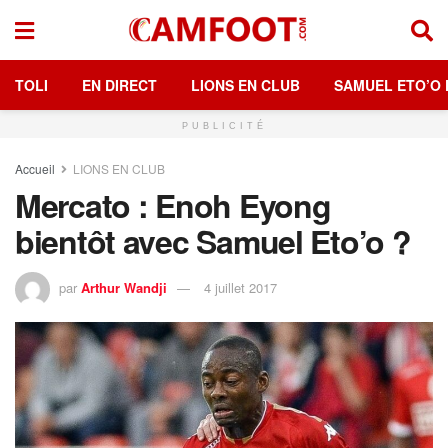
TOLI
EN DIRECT
LIONS EN CLUB
SAMUEL ETO’O 
PUBLICITÉ
Accueil
LIONS EN CLUB
Mercato : Enoh Eyong
bientôt avec Samuel Eto’o ?
par
Arthur Wandji
4 juillet 2017