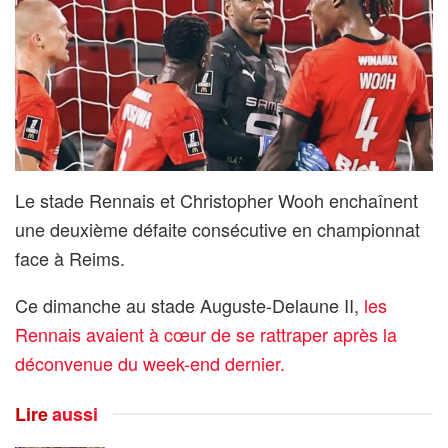
Le stade Rennais et Christopher Wooh enchaînent
une deuxième défaite consécutive en championnat
face à Reims.
Ce dimanche au stade Auguste-Delaune II,
les
Rennais avaient à cœur de se rattraper après la
déconvenue du week-end dernier.
Lire
aussi