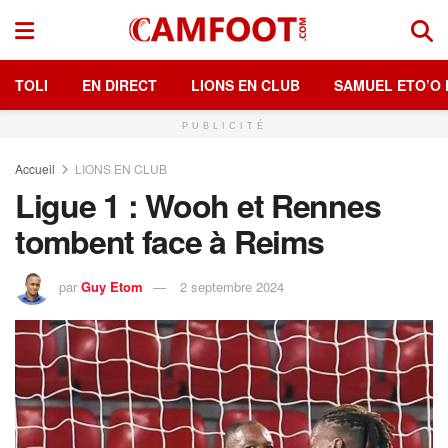
TOLI
EN DIRECT
LIONS EN CLUB
SAMUEL ETO’O 
PUBLICITÉ
Accueil
LIONS EN CLUB
Ligue 1 : Wooh et Rennes
tombent face à Reims
par
Guy Etom
2 septembre 2024