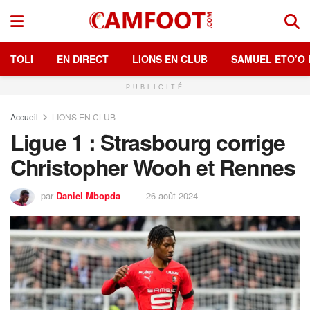
TOLI
EN DIRECT
LIONS EN CLUB
SAMUEL ETO’O 
PUBLICITÉ
Accueil
LIONS EN CLUB
Ligue 1 : Strasbourg corrige
Christopher Wooh et Rennes
par
Daniel Mbopda
26 août 2024