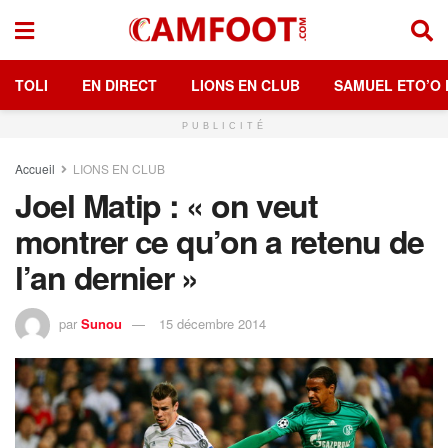
TOLI
EN DIRECT
LIONS EN CLUB
SAMUEL ETO’O 
PUBLICITÉ
Accueil
LIONS EN CLUB
Joel Matip : « on veut
montrer ce qu’on a retenu de
l’an dernier »
par
Sunou
15 décembre 2014