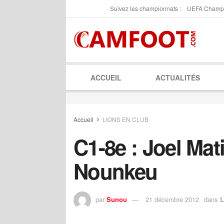
Suivez les championnats :
UEFA Champ
ACCUEIL
ACTUALITÉS
Accueil
LIONS EN CLUB
C1-8e : Joel Mat
Nounkeu
par
Sunou
21 décembre 2012
dans
L