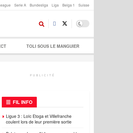
League
Serie A
Bundesliga
Liga
Belga 1
Suisse
ECT
TOLI SOUS LE MANGUIER
PUBLICITÉ
FIL INFO
Ligue 3 : Loïc Etoga et Villefranche
coulent lors de leur première sortie