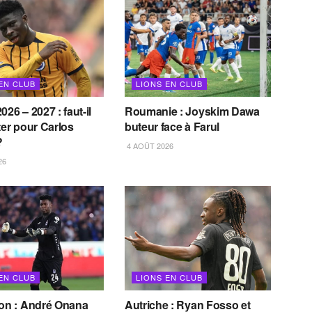
EN CLUB
LIONS EN CLUB
026 – 2027 : faut-il
Roumanie : Joyskim Dawa
ter pour Carlos
buteur face à Farul
?
4 AOÛT 2026
26
EN CLUB
LIONS EN CLUB
son : André Onana
Autriche : Ryan Fosso et