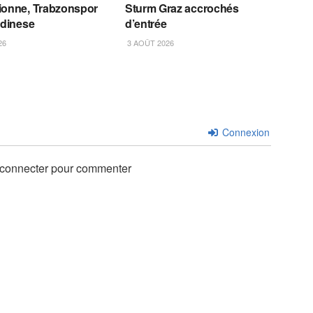
ionne, Trabzonspor
Sturm Graz accrochés
Udinese
d’entrée
26
3 AOÛT 2026
Connexion
 connecter pour commenter