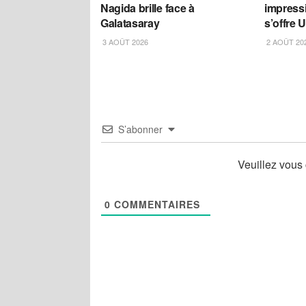
Nagida brille face à
impress
Galatasaray
s’offre 
3 AOÛT 2026
2 AOÛT 20
S’abonner
Veuillez vous
0
COMMENTAIRES