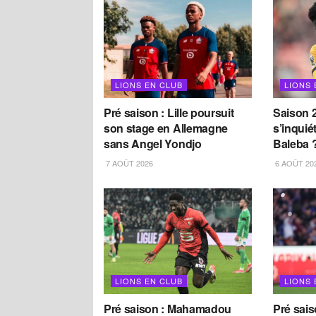
LIONS EN CLUB
LIONS 
Pré saison : Lille poursuit
Saison 2
son stage en Allemagne
s’inquié
sans Angel Yondjo
Baleba 
7 AOÛT 2026
6 AOÛT 20
LIONS EN CLUB
LIONS 
Pré saison : Mahamadou
Pré sai