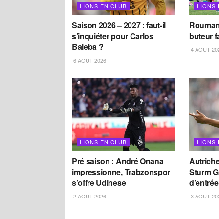
LIONS EN CLUB
LIONS 
Saison 2026 – 2027 : faut-il
Roumani
s’inquiéter pour Carlos
buteur f
Baleba ?
4 AOÛT 20
6 AOÛT 2026
LIONS EN CLUB
LIONS 
Pré saison : André Onana
Autriche
impressionne, Trabzonspor
Sturm G
s’offre Udinese
d’entrée
2 AOÛT 2026
3 AOÛT 20