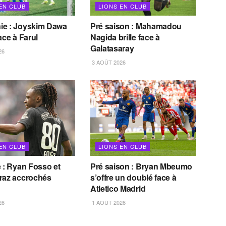
EN CLUB
LIONS EN CLUB
e : Joyskim Dawa
Pré saison : Mahamadou
ace à Farul
Nagida brille face à
Galatasaray
26
3 AOÛT 2026
EN CLUB
LIONS EN CLUB
 : Ryan Fosso et
Pré saison : Bryan Mbeumo
raz accrochés
s’offre un doublé face à
Atletico Madrid
26
1 AOÛT 2026