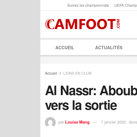
Suivez les championnats :
UEFA Champ
ACCUEIL
ACTUALITÉS
Accueil
LIONS EN CLUB
Al Nassr: Aboub
vers la sortie
par
Louisa Mang
7 janvier 2023
dan