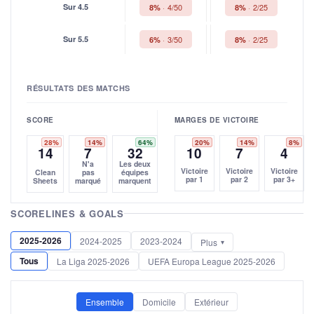
Sur 4.5
4/50
2/25
8%
8%
Sur 5.5
3/50
2/25
6%
8%
RÉSULTATS DES MATCHS
SCORE
MARGES DE VICTOIRE
28%
14%
64%
20%
14%
8%
14
7
32
10
7
4
N'a
Les deux
Victoire
Victoire
Victoire
Clean
pas
équipes
par 1
par 2
par 3+
Sheets
marqué
marquent
SCORELINES & GOALS
2025-2026
2024-2025
2023-2024
Plus
Tous
La Liga 2025-2026
UEFA Europa League 2025-2026
Ensemble
Domicile
Extérieur