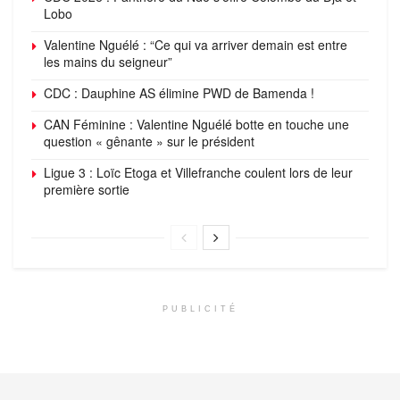
Lobo
Valentine Nguélé : “Ce qui va arriver demain est entre
les mains du seigneur”
CDC : Dauphine AS élimine PWD de Bamenda !
CAN Féminine : Valentine Nguélé botte en touche une
question « gênante » sur le président
Ligue 3 : Loïc Etoga et Villefranche coulent lors de leur
première sortie
PUBLICITÉ