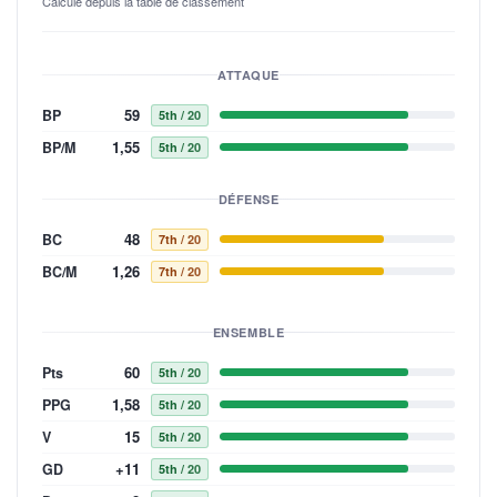
Calculé depuis la table de classement
ATTAQUE
59
BP
5th
/ 20
1,55
BP/M
5th
/ 20
DÉFENSE
48
BC
7th
/ 20
1,26
BC/M
7th
/ 20
ENSEMBLE
60
Pts
5th
/ 20
1,58
PPG
5th
/ 20
15
V
5th
/ 20
+11
GD
5th
/ 20