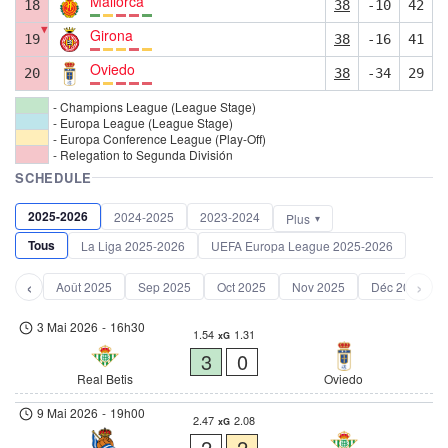
Mallorca
18
38
-10
42
▼
Girona
19
38
-16
41
Oviedo
20
38
-34
29
- Champions League (League Stage)
- Europa League (League Stage)
- Europa Conference League (Play-Off)
- Relegation to Segunda División
SCHEDULE
2025-2026
2024-2025
2023-2024
Plus
Tous
La Liga 2025-2026
UEFA Europa League 2025-2026
‹
›
Août 2025
Sep 2025
Oct 2025
Nov 2025
Déc 2025
3 Mai 2026
-
16h30
1.54
1.31
xG
3
0
Real Betis
Oviedo
9 Mai 2026
-
19h00
2.47
2.08
xG
2
2