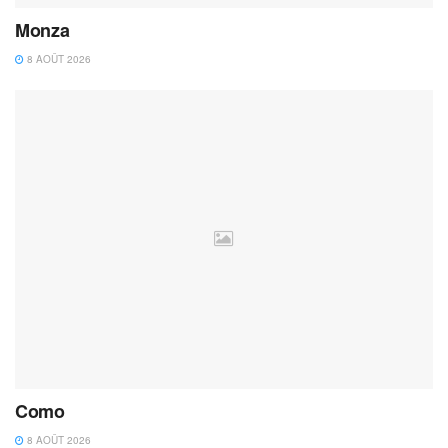
Monza
8 AOÛT 2026
Como
8 AOÛT 2026