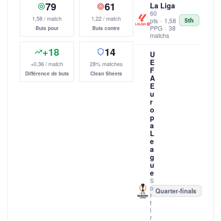
79
61
La Liga
60
1,58 / match
1,22 / match
5th
pts
·
1,58
PPG
·
38
Buts pour
Buts contre
matchs
+18
14
U
E
+0,36 / match
28% matches
F
Différence de buts
Clean Sheets
A
E
u
r
o
p
a
L
e
a
g
u
e
S
o
Quarter-finals
r
t
i
r