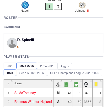
xG
1
0
Napoli
Udinese
ROSTER
GARDIENS
1
D. Spinelli
G
PLAYER STATS
2025-2026
2026
2024-2025
Plus
Tous
Serie A 2025-2026
UEFA Champions League 2025-2026
#
Joueur
1
S. McTominay
M
41
39
3492
1
2
Rasmus Winther Højlund
A
40
39
3356
2