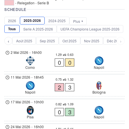
- Relegation - Serie B
SCHEDULE
2025-2026
2026
2024-2025
Plus
Tous
Serie A 2025-2026
UEFA Champions League 2025-2026
‹
›
Août 2025
Sep 2025
Oct 2025
Nov 2025
Déc 2025
2 Mai 2026
-
16h00
1.29
0.63
xG
0
0
Como
Napoli
11 Mai 2026
-
18h45
0.75
1.32
xG
2
3
Napoli
Bologna
17 Mai 2026
-
10h00
0.82
1.09
xG
0
3
Pisa
Napoli
24 Mai 2026
-
16h00
1.81
0.44