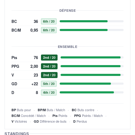
DÉFENSE
36
BC
6th
/ 20
0,95
BC/M
6th
/ 20
ENSEMBLE
76
Pts
2nd
/ 20
2,00
PPG
2nd
/ 20
23
V
2nd
/ 20
+22
GD
5th
/ 20
8
D
4th
/ 20
Buts pour
Buts / Match
Buts contre
BP
BP/M
BC
Concédé / Match
Points
Points / Match
BC/M
Pts
PPG
Victoires
Différence de buts
Perdus
V
GD
D
STANDINGS