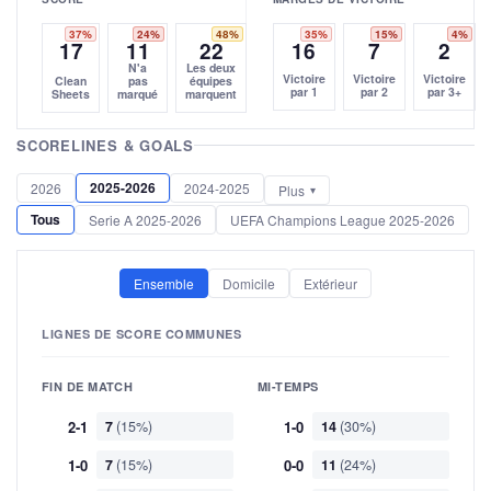
37%
24%
48%
35%
15%
4%
17
11
22
16
7
2
N'a
Les deux
Victoire
Victoire
Victoire
Clean
pas
équipes
par 1
par 2
par 3+
Sheets
marqué
marquent
SCORELINES & GOALS
2025-2026
2026
2024-2025
Plus
Tous
Serie A 2025-2026
UEFA Champions League 2025-2026
Ensemble
Domicile
Extérieur
LIGNES DE SCORE COMMUNES
FIN DE MATCH
MI-TEMPS
2-1
7
(15%)
1-0
14
(30%)
1-0
7
(15%)
0-0
11
(24%)