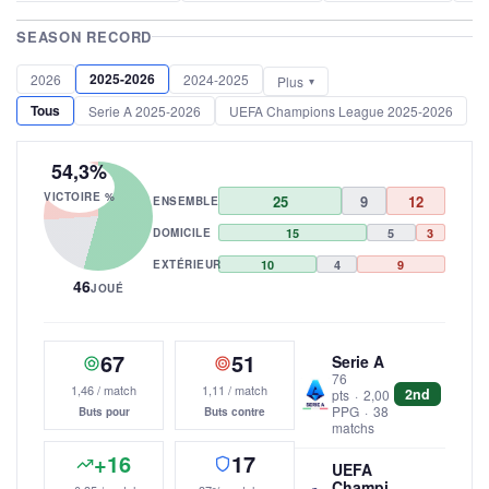
SEASON RECORD
2025-2026
2026
2024-2025
Plus
Tous
Serie A 2025-2026
UEFA Champions League 2025-2026
54,3%
VICTOIRE %
25
9
12
ENSEMBLE
DOMICILE
15
5
3
EXTÉRIEUR
10
4
9
46
JOUÉ
67
51
Serie A
76
1,46 / match
1,11 / match
2nd
pts
·
2,00
PPG
·
38
Buts pour
Buts contre
matchs
+16
17
UEFA
Champi