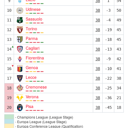
9
38
1
54
Udinese
10
38
-3
50
Sassuolo
11
38
-4
49
Torino
12
38
-19
45
Parma
13
38
-18
45
▲
Cagliari
14
38
-13
43
Fiorentina
15
38
-9
42
▼
Genoa
16
38
-10
41
Lecce
17
38
-22
38
Cremonese
18
38
-25
34
Verona
19
38
-36
21
Pisa
20
38
-45
18
- Champions League (League Stage)
- Europa League (League Stage)
- Europa Conference League (Qualification)