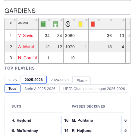
GARDIENS
#
Joueur
Pla
rat
1
V. Savić
34
34
3060
36
13
235
2
A. Meret
12
12
1070
1
15
4
81
3
N. Contini
1
10
TOP PLAYERS
2025-2026
2026
2024-2025
Plus
Tous
Serie A 2025-2026
UEFA Champions League 2025-2026
BUTS
PASSES DÉCISIVES
R. Højlund
16
M. Politano
6
S. McTominay
14
R. Højlund
5