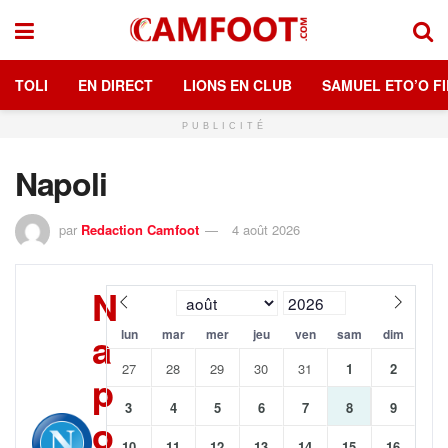
TOLI
EN DIRECT
LIONS EN CLUB
SAMUEL ETO’O FI
PUBLICITÉ
Napoli
par
Redaction Camfoot
4 août 2026
N
a
lun
mar
mer
jeu
ven
sam
dim
27
28
29
30
31
1
2
p
3
4
5
6
7
8
9
o
10
11
12
13
14
15
16