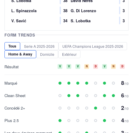
S. Lobotka
38
David Neres
3
L. Spinazzola
38
G. Di Lorenzo
3
V. Savić
34
S. Lobotka
3
FORM TRENDS
Tous
Serie A 2025-2026
UEFA Champions League 2025-2026
Home & Away
Domicile
Extérieur
Résultat
V
V
V
N
D
V
N
D
V
8
Marqué
/10
6
Clean Sheet
/10
2
Concédé 2+
/10
4
Plus 2.5
/10
3
Les deux équipes marquent