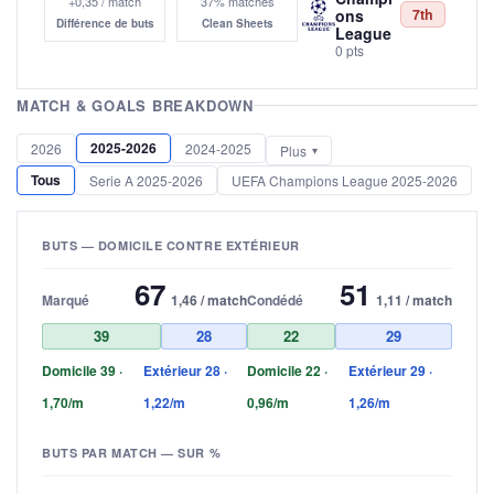
+0,35 / match
37% matches
ons
7th
Différence de buts
Clean Sheets
League
0 pts
MATCH & GOALS BREAKDOWN
2025-2026
2026
2024-2025
Plus
Tous
Serie A 2025-2026
UEFA Champions League 2025-2026
BUTS — DOMICILE CONTRE EXTÉRIEUR
67
51
Marqué
1,46 / match
Condédé
1,11 / match
39
28
22
29
Domicile 39 ·
Extérieur 28 ·
Domicile 22 ·
Extérieur 29 ·
1,70/m
1,22/m
0,96/m
1,26/m
BUTS PAR MATCH — SUR %