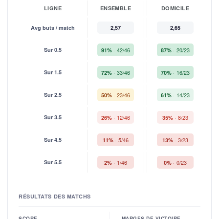
LIGNE
ENSEMBLE
DOMICILE
Avg buts / match
2,57
2,65
Sur 0.5
42/46
20/23
91%
87%
Sur 1.5
33/46
16/23
72%
70%
Sur 2.5
23/46
14/23
50%
61%
Sur 3.5
12/46
8/23
26%
35%
Sur 4.5
5/46
3/23
11%
13%
Sur 5.5
1/46
0/23
2%
0%
RÉSULTATS DES MATCHS
SCORE
MARGES DE VICTOIRE