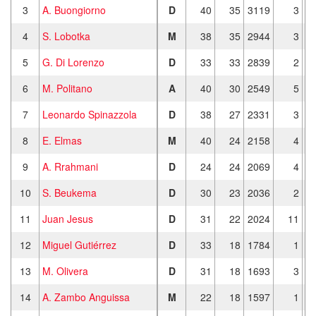
3
A. Buongiorno
D
40
35
3119
3
4
S. Lobotka
M
38
35
2944
3
5
G. Di Lorenzo
D
33
33
2839
2
6
M. Politano
A
40
30
2549
5
7
Leonardo Spinazzola
D
38
27
2331
3
8
E. Elmas
M
40
24
2158
4
9
A. Rrahmani
D
24
24
2069
4
10
S. Beukema
D
30
23
2036
2
11
Juan Jesus
D
31
22
2024
11
12
Miguel Gutiérrez
D
33
18
1784
1
13
M. Olivera
D
31
18
1693
3
14
A. Zambo Anguissa
M
22
18
1597
1