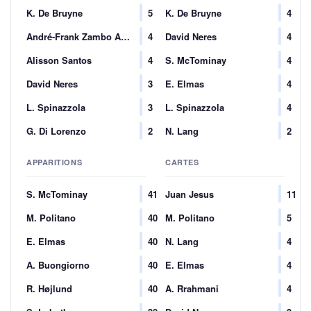
K. De Bruyne
5
K. De Bruyne
4
André-Frank Zambo Anguissa
4
David Neres
4
Alisson Santos
4
S. McTominay
4
David Neres
3
E. Elmas
4
L. Spinazzola
3
L. Spinazzola
4
G. Di Lorenzo
2
N. Lang
2
APPARITIONS
CARTES
S. McTominay
41
Juan Jesus
11
M. Politano
40
M. Politano
5
E. Elmas
40
N. Lang
4
A. Buongiorno
40
E. Elmas
4
R. Højlund
40
A. Rrahmani
4