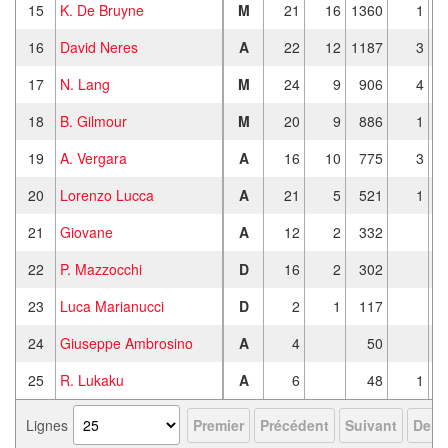
15
K. De Bruyne
M
21
16
1360
1
16
David Neres
A
22
12
1187
3
17
N. Lang
M
24
9
906
4
18
B. Gilmour
M
20
9
886
1
19
A. Vergara
A
16
10
775
3
20
Lorenzo Lucca
A
21
5
521
1
21
Giovane
A
12
2
332
22
P. Mazzocchi
D
16
2
302
23
Luca Marianucci
D
2
1
117
24
Giuseppe Ambrosino
A
4
50
25
R. Lukaku
A
6
48
1
Lignes
Premier
Précédent
Suivant
Derni