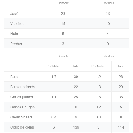
Domicile
Extérieur
Joué
23
23
Victoires
15
10
Nuls
5
4
Perdus
3
9
Domicile
Extérieur
Per Match
Total
Per Match
Total
Buts
1.7
39
1.2
28
Buts encaissés
1
22
1.3
29
Cartes jaunes
1.1
25
1.6
36
Cartes Rouges
0
0.2
5
Clean Sheets
0.4
9
0.3
8
Coup de coins
6
139
5
114