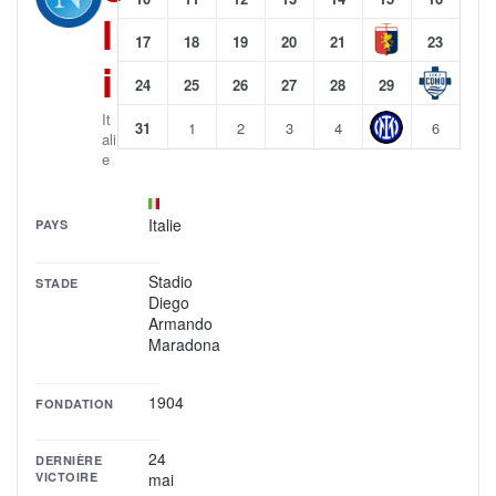
l
17
18
19
20
21
23
i
24
25
26
27
28
29
It
31
1
2
3
4
6
ali
e
Italie
PAYS
Stadio
STADE
Diego
Armando
Maradona
1904
FONDATION
24
DERNIÈRE
VICTOIRE
mai