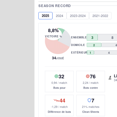
SEASON RECORD
2025
2024
2023-2024
2021-2022
8,8%
VICTOIRE %
3
8
ENSEMBLE
DOMICILE
2
4
EXTÉRIEUR
1
4
34
JOUÉ
32
76
L
3
0,94 / match
2,24 / match
Buts pour
Buts contre
-44
7
-1,29 / match
21% matches
Différence de buts
Clean Sheets