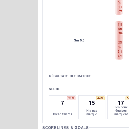
/
/
/
3
1
1
4
7
7
1
1
1
5
2
8
%
%
%
Sur 5.5
5
2
3
/
/
/
3
1
1
4
7
7
RÉSULTATS DES MATCHS
SCORE
21%
44%
5
7
15
17
Les deux
N'a pas
équipes
Clean Sheets
marqué
marquent
SCORELINES & GOALS