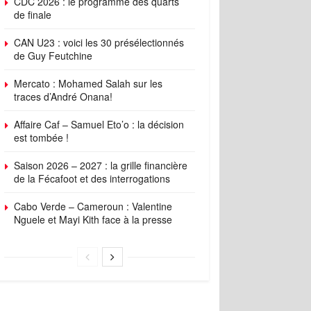
CDC 2026 : le programme des quarts
de finale
CAN U23 : voici les 30 présélectionnés
de Guy Feutchine
Mercato : Mohamed Salah sur les
traces d’André Onana!
Affaire Caf – Samuel Eto’o : la décision
est tombée !
Saison 2026 – 2027 : la grille financière
de la Fécafoot et des interrogations
Cabo Verde – Cameroun : Valentine
Nguele et Mayi Kith face à la presse
ings
Standings
Schedule
Player Stats
Top Players
Form T