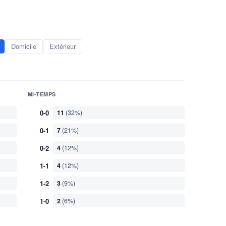
Domicile
Extérieur
MI-TEMPS
0-0
11
(32%)
0-1
7
(21%)
0-2
4
(12%)
1-1
4
(12%)
1-2
3
(9%)
1-0
2
(6%)