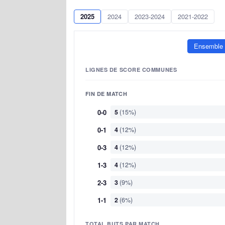
2025
2024
2023-2024
2021-2022
Ensemble
LIGNES DE SCORE COMMUNES
FIN DE MATCH
0-0
5
(15%)
0-1
4
(12%)
0-3
4
(12%)
1-3
4
(12%)
2-3
3
(9%)
1-1
2
(6%)
TOTAL BUTS PAR MATCH