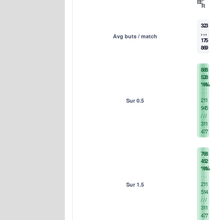
E
E
R
3
2
3
,
,
,
Avg buts / match
1
7
5
8
6
9
8
8
8
5
2
8
%
%
%
2
1
1
Sur 0.5
9
4
5
/
/
/
3
1
1
4
7
7
7
6
8
4
5
2
%
%
%
2
1
1
Sur 1.5
5
1
4
/
/
/
3
1
1
4
7
7