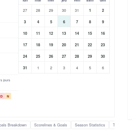
27
28
29
30
31
1
2
3
4
5
6
7
8
9
10
11
12
13
14
15
16
17
18
19
20
21
22
23
24
25
26
27
28
29
30
31
1
2
3
4
5
6
urs jours
D
N
oals Breakdown
Scorelines & Goals
Season Statistics
Team Rank