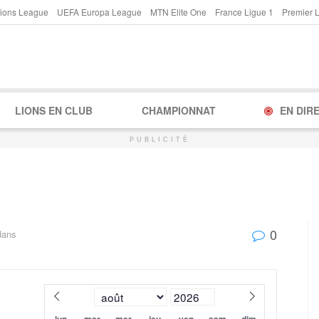
ions League
UEFA Europa League
MTN Elite One
France Ligue 1
Premier 
LIONS EN CLUB
CHAMPIONNAT
EN DIR
PUBLICITÉ
0
dans
lun
mar
mer
jeu
ven
sam
dim