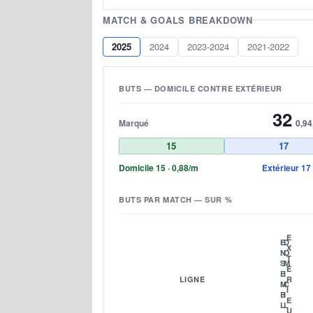
MATCH & GOALS BREAKDOWN
2025
2024
2023-2024
2021-2022
BUTS — DOMICILE CONTRE EXTÉRIEUR
32
Marqué
0,94
15
17
Domicile 15 · 0,88/m
Extérieur 17 
BUTS PAR MATCH — SUR %
E
E
D
X
N
O
T
S
M
É
E
I
LIGNE
R
M
C
I
B
I
E
L
L
U