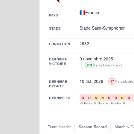
France
PAYS
Stade Saint-Symphorien
STADE
1932
FONDATION
9 novembre 2025
DERNIÈRE
VICTOIRE
il y a plusieurs jours
269
10 mai 2026
il y a plusie
87
DERNIÈRE
DÉFAITE
DERNIER 10
D
D
N
N
D
D
N
D
Victoires: 0; Nuls: 4; Défaites: 6
Team Header
Season Record
Match & G