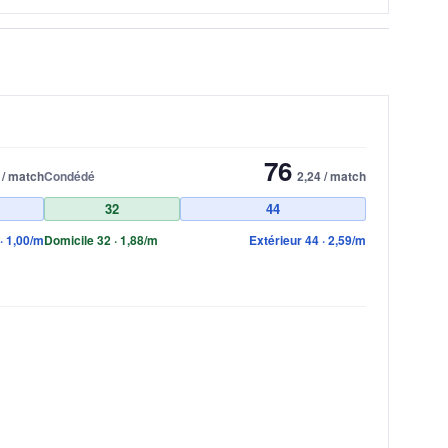
76
 / match
Condédé
2,24 / match
32
44
· 1,00/m
Domicile 32 · 1,88/m
Extérieur 44 · 2,59/m