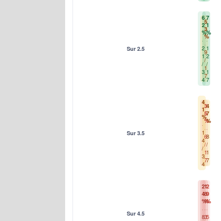
6
7
5
2
1
3
%
%
%
2
1
Sur 2.5
9
1
2
/
/
/
1
3
1
7
4
7
4
3
4
1
5
7
%
%
%
1
Sur 3.5
6
8
4
/
/
/
1
1
3
7
7
4
2
1
2
4
8
9
%
%
%
Sur 4.5
8
3
5