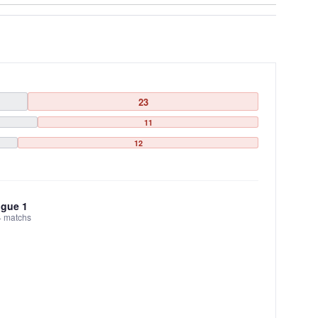
23
11
12
igue 1
4 matchs